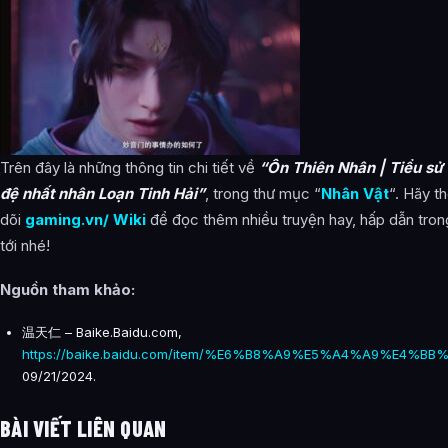
Trên đây là những thông tin chi tiết về
“Ôn Thiên Nhân | Tiểu sử
đệ nhất nhân Loạn Tinh Hải”
, trong thư mục “
Nhân Vật
“. Hãy t
dõi
gaming.vn/ Wiki
để đọc thêm nhiều truyện hay, hấp dẫn trong
tới nhé!
Nguồn tham khảo
:
温天仁 – Baike.Baidu.com,
https://baike.baidu.com/item/%E6%B8%A9%E5%A4%A9%E4%BB%8
09/21/2024.
BÀI VIẾT LIÊN QUAN