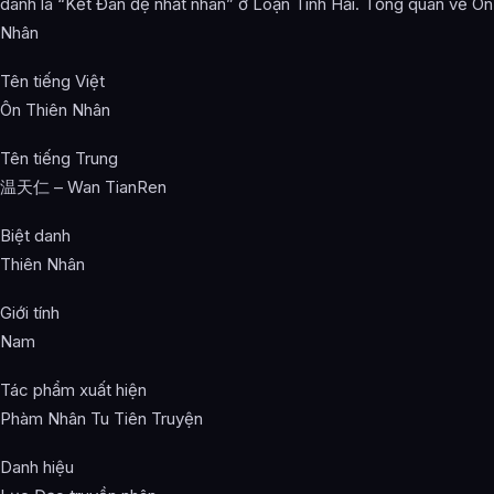
danh là “Kết Đan đệ nhất nhân” ở Loạn Tinh Hải. Tổng quan về Ôn
Nhân
Tên tiếng Việt
Ôn Thiên Nhân
Tên tiếng Trung
温天仁 – Wan TianRen
Biệt danh
Thiên Nhân
Giới tính
Nam
Tác phẩm xuất hiện
Phàm Nhân Tu Tiên Truyện
Danh hiệu