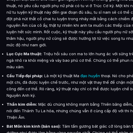
thuật, nó yêu cầu người phụ nữ phải có tu vi ở Trúc Cơ kỳ. Một khi 
nữ tu luyện kỹ thuật này đến giai đoạn đủ sâu, tu sĩ nam sẽ có thể
đột phá nút thắt cổ chai tu luyện trong nháy mắt bằng cách chiếm đ
nguyên Âm của cô ấy, thật tự nhiên khi anh ta muốn các thiếp của 
luyện hết sức mình. Rốt cuộc, kỹ thuật này yêu cầu người phụ nữ sở
thâm hậu, người phụ nữ cũng sẽ được hưởng lợi từ việc song tu nh
mức độ như nam giới.
Lục Cực Ma thuật:
Triệu hồi sáu con ma to lớn hung ác với sừng tr
ngà nhô ra khỏi miệng và vảy bao phủ cơ thể. Chúng có thể phun 
màu xám.
Cấu Tiếp đại pháp:
Là một kỹ thuật Ma
đạo huyền
thoại. Nó cho ph
một chi, đã được luyện chế trước, như một vật thay thế để chặn mộ
công đến cơ thể. Rõ ràng, kỹ thuật này chỉ có thể được luyện chế bở
Nguyên Anh kỳ.
Thần kim diễm:
Mặc dù chúng không mạnh bằng Thiên băng diễm,
nói đến Thánh Tu La hỏa, nhưng chúng vẫn ở cùng cấp độ với thi 
Thiện Âm.
Bát Môn kim kính (bản sao):
Tám tấm gương bát giác cỡ lòng bàn 
dường như được làm bằng vàng nguyên chất. Chúng có thể phản x