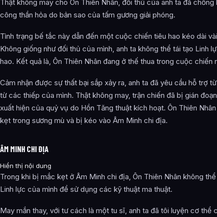
Thật không may cho Ôn Thiên Nhân, đối thủ của anh ta đã chống l
công thần hỏa do bản sao của tấm gương giải phóng.
Tình trạng bế tắc này dẫn đến một cuộc chiến tiêu hao kéo dài vài
Không giống như đối thủ của mình, anh ta không thể tái tạo Linh lự
hao. Kết quả là, Ôn Thiên Nhân đang ở thế thua trong cuộc chiến 
Cảm nhận được sự thất bại sắp xảy ra, anh ta đã yêu cầu hỗ trợ t
từ các thiếp của mình. Thật không may, trận chiến đã bị gián đoạn
xuất hiện của quỷ vụ do Hồn Tăng thuật kích hoạt. Ôn Thiên Nhân
kẹt trong sương mù và bị kéo vào Âm Minh chi địa.
ÂM MINH CHI ĐỊA
Hiển thị nội dung
Trong khi bị mắc kẹt ở Âm Minh chi địa, Ôn Thiên Nhân không th
Linh lực của mình để sử dụng các kỹ thuật ma thuật.
May mắn thay, với tư cách là một tu sĩ, anh ta đã tôi luyện cơ thể 