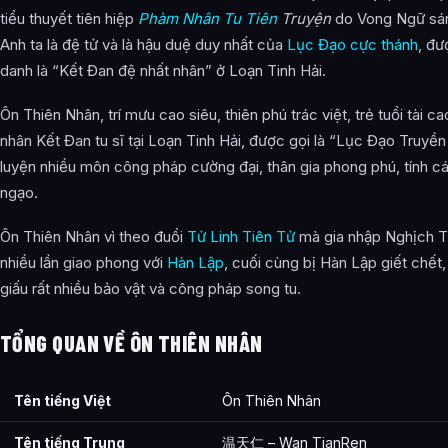
tiểu thuyết tiên hiệp
Phàm Nhân Tu Tiên
Truyện
do Vong Ngữ sán
Câu Hỏi Thường Gặp
Anh ta là đệ tử và là hậu duệ duy nhất của
Lục Đạo cực thánh
, đ
danh là “Kết Đan đệ nhất nhân” ở Loạn Tinh Hải.
Ôn Thiên Nhân là ai?
Cảnh giới tu luyện của Ôn Thiên Nhân như thế nào?
Ôn Thiên Nhân, trí mưu cao siêu, thiên phú trác việt, trẻ tuổi tài ca
nhân Kết Đan tu sĩ tại Loạn Tinh Hải, được gọi là “Lục Đạo Truyền
Ôn Thiên Nhân xuất hiện trong tác phẩm nào?
luyện nhiều môn công pháp cường đại, thân gia phong phú, tính c
Các mối quan hệ quan trọng của Ôn Thiên Nhân là gì?
ngạo.
Thông tin về Ôn Thiên Nhân được tổng hợp từ đâu?
Ôn Thiên Nhân vì theo đuổi
Tử Linh Tiên Tử
mà gia nhập Nghịch T
nhiều lần giao phong với
Hàn Lập
, cuối cùng bị Hàn Lập giết chết, 
giấu rất nhiều bảo vật và công pháp song tu.
TỔNG QUAN VỀ ÔN THIÊN NHÂN
Tên tiếng Việt
Ôn Thiên Nhân
Tên tiếng Trung
温天仁 – Wan TianRen