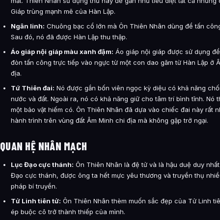
mắt. Thiên Nhân sử dụng thứ này để gần như tiêu diệt tất cả những
Giáp trùng mạnh mẽ của Hàn Lập.
Ngân linh:
Chuông bạc cổ lớn mà Ôn Thiên Nhân dùng để tấn công
Sau đó, nó đã được Hàn Lập thu thập.
Áo giáp nội giáp màu xanh đậm:
Áo giáp nội giáp được sử dụng đ
đòn tấn công trực tiếp vào ngực từ một con dao găm từ Hàn Lập ở 
địa.
Tứ Thiên đai:
Nó được gắn bốn viên ngọc kỳ diệu có khả năng chốn
nước và đất. Ngoài ra, nó có khả năng giữ cho tâm trí bình tĩnh. Nó t
một bảo vật hiếm có. Ôn Thiên Nhân đã dựa vào chiếc đai này rất n
hành trình trên vùng đất Âm Minh chi địa mà không gặp trở ngại.
QUAN HỆ NHÂN MẠCH
Lục Đạo cực thánh:
Ôn Thiên Nhân là đệ tử và là hậu duệ duy nhấ
Đạo cực thánh, được ông ta hết mực yêu thương và truyền thụ nhi
pháp bí truyền.
Tử Linh tiên tử:
Ôn Thiên Nhân thèm muốn sắc đẹp của Tử Linh tiê
ép buộc cô trở thành thiếp của mình.