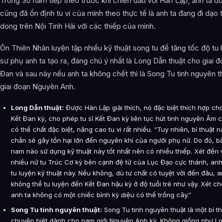
Trong 30 năm tiếp theo trước khi chiến đấu với Hàn Lập, anh ta 
cũng đã ổn định tu vi của mình theo thực tế là anh ta đang đi dạo
dong trên Nội Tinh Hải với các thiếp của mình.
Ôn Thiên Nhân luyện tập nhiều kỹ thuật song tu để tăng tốc độ tu 
sư phụ anh ta tạo ra, đáng chú ý nhất là Long Dẫn thuật cho giai 
Đan và sau này nếu anh ta không chết thì là Song Tu tinh nguyên t
giai đoạn Nguyên Anh.
Long Dẫn thuật:
Được Hàn Lập giải thích, nó đặc biệt thích hợp ch
Kết Đan kỳ, cho phép tu sĩ Kết Đan kỳ liên tục hút tinh nguyên Âm 
có thể chất đặc biệt, nâng cao tu vi rất nhiều. “Tuy nhiên, bí thuật 
chắn sẽ gây tổn hại lớn đến nguyên khí của người phụ nữ. Do đó, bất
nam nào sử dụng kỹ thuật này tốt nhất nên có nhiều thiếp. Xét đến 
nhiều nữ tu Trúc Cơ kỳ bên cạnh đệ tử của Lục Đạo cực thánh, anh
tu luyện kỹ thuật này. Nếu không, dù tư chất có tuyệt vời đến đâu, 
không thể tu luyện đến Kết Đan hậu kỳ ở độ tuổi trẻ như vậy. Xét c
anh ta không có một chiếc bình kỳ diệu có thể trồng cây.”
Song Tu tinh nguyên thuật:
Song Tu tinh nguyên thuật là một bí th
chuyên biệt dành cho nam giới Nguyên Anh kỳ. Không giống như L