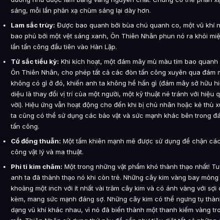
sáng, mỗi lần phản xạ chùm sáng lại dày hơn.
Lam sắc trùy:
Được bao quanh bởi bùa chú quanh co, một vũ khí 
bao phủ bởi một vệt sáng xanh, Ôn Thiên Nhân phun nó ra khỏi mi
lần tấn công đầu tiên vào Hàn Lập.
Tử sắc tiểu kỳ:
Khi kích hoạt, một đám mây mù màu tím bao quanh 
Ôn Thiên Nhân, cho phép tất cả các đòn tấn công xuyên qua đám 
không có gì ở đó, khiến anh ta không hề hấn gì (đám mây sở hữu h
diệu là thay đổi vị trí của một người, một kỹ thuật né tránh với hiệu 
vời). Hiệu ứng vẫn hoạt động cho đến khi bị chủ nhân hoặc kẻ thù x
ta cũng có thể sử dụng các bảo vật và sức mạnh khác bên trong 
tấn công.
Cổ đồng thuẫn:
Một tấm khiên mạnh mẽ được sử dụng để chặn các
công vật lý và ma thuật.
Phi ti kim châm:
Một trong những vật phẩm khó thành thạo nhất! Tu
anh ta đã thành thạo nó khi còn trẻ. Những cây kim vàng bay mỏng 
khoảng một inch với ít nhất vài trăm cây kim và có ánh vàng với sợi 
kèm, mang sức mạnh đáng sợ. Những cây kim có thể ngưng tụ thàn
dạng vũ khí khác nhau, vì nó đã biến thành một thanh kiếm vàng t