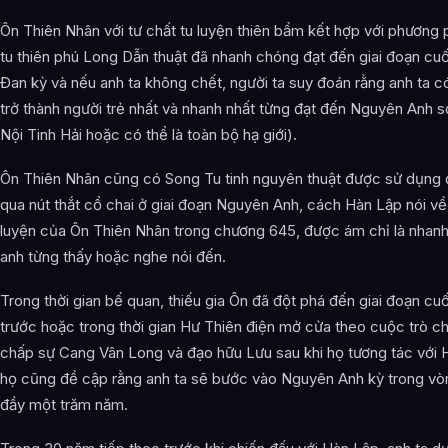
Ôn Thiên Nhân với tư chất tu luyện thiên bẩm kết hợp với phương
tu thiên phú Long Dẫn thuật đã nhanh chóng đạt đến giai đoạn cuố
Đan kỳ và nếu anh ta không chết, người ta suy đoán rằng anh ta c
trở thành người trẻ nhất và nhanh nhất từng đạt đến Nguyên Anh s
Nội Tinh Hải hoặc có thể là toàn bộ hạ giới).
Ôn Thiên Nhân cũng có Song Tu tinh nguyên thuật được sử dụng 
qua nút thắt cổ chai ở giai đoạn Nguyên Anh, cách Hàn Lập nói về
luyện của Ôn Thiên Nhân trong chương 645, được ám chỉ là nhan
anh từng thấy hoặc nghe nói đến.
Trong thời gian bế quan, thiếu gia Ôn đã đột phá đến giai đoạn cu
trước hoặc trong thời gian Hư Thiên điện mở cửa theo cuộc trò c
chấp sự Cang Vân Long và đạo hữu Lưu sau khi họ tương tác với 
họ cũng đề cập rằng anh ta sẽ bước vào Nguyên Anh kỳ trong v
đầy một trăm năm.