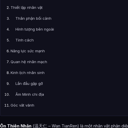
Thiết lập nhân vật
Thân phận bối cảnh
Hình tượng bên ngoài
Tính cách
Năng lực sức mạnh
Quan hệ nhân mạch
Kinh lịch nhân sinh
Lần đầu gặp gỡ
Âm Minh chi địa
Góc vặt vãnh
Ảnh về Ôn Thiên Nhân
Ôn Thiên Nhân
(温天仁 – Wan TianRen) là một nhân vật phản diệ
Bài Viết Liên Quan