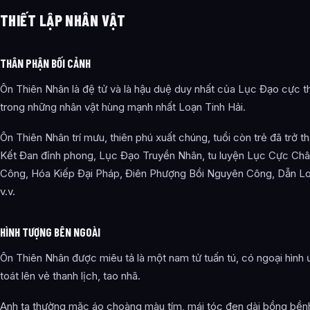
THIẾT LẬP NHÂN VẬT
THÂN PHẬN BỐI CẢNH
Ôn Thiên Nhân là đệ tử và là hậu duệ duy nhất của Lục Đạo cực t
trong những nhân vật hùng mạnh nhất Loạn Tinh Hải.
Ôn Thiên Nhân trí mưu, thiên phú xuất chúng, tuổi còn trẻ đã trở th
Kết Đan đỉnh phong, Lục Đạo Truyền Nhân, tu luyện Lục Cực Ch
Công, Hóa Kiếp Đại Pháp, Điên Phượng Bồi Nguyên Công, Dẫn L
v.v.
HÌNH TƯỢNG BÊN NGOÀI
Ôn Thiên Nhân được miêu tả là một nam tử tuấn tú, có ngoại hình ư
toát lên vẻ thanh lịch, tao nhã.
Anh ta thường mặc áo choàng màu tím, mái tóc đen dài bồng bềnh