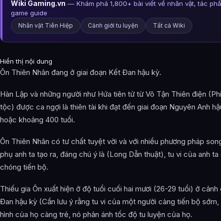
Wiki Gaming.vn
— Khám phá 1,800+ bài viết về nhân vật, tác ph
game guide
Nhân vật Tiên Hiệp
Cảnh giới tu luyện
Tất cả Wiki
Hiển thị nội dung
Ôn Thiên Nhân đang ở giai đoạn Kết Đan hậu kỳ.
Hàn Lập và những người như Hứa tiên tử từ Vô Tận Thiên điện (Ph
tộc) được ca ngợi là thiên tài khi đạt đến giai đoạn Nguyên Anh hậ
hoặc khoảng 400 tuổi.
Ôn Thiên Nhân có tư chất tuyệt vời và với nhiều phương pháp son
phụ anh ta tạo ra, đáng chú ý là (Long Dẫn thuật), tu vi của anh ta
chóng tiến bộ.
Thiếu gia Ôn xuất hiện ở độ tuổi cuối hai mươi (26-29 tuổi) ở cảnh 
Đan hậu kỳ (Cần lưu ý rằng tu vi của một người càng tiến bộ sớm, 
hình của họ càng trẻ, nó phản ánh tốc độ tu luyện của họ.