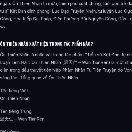
ngạo. Ôn Thiên Nhân trí mưu, thiên phú xuất chúng, tuổi còn trẻ đã
tu sĩ Kết Đan đỉnh phong, Lục Đạo Truyền Nhân, tu luyện Lục C
Công, Hóa Kiếp Đại Pháp, Điên Phượng Bồi Nguyên Công, Dẫn L
v.v.
ÔN THIÊN NHÂN XUẤT HIỆN TRONG TÁC PHẨM NÀO?
Ôn Thiên Nhân là nhân vật trong tác phẩm “Tiểu sử Kết Đan đệ nh
Loạn Tinh Hải”. Ôn Thiên Nhân (温天仁 – Wan TianRen) là một nhâ
diện trong tiểu thuyết tiên hiệp Phàm Nhân Tu Tiên Truyện do Vo
sáng tác. Tổng quan về Ôn Thiên Nhân
Tên tiếng Việt
Ôn Thiên Nhân
Tên tiếng Trung
温天仁 – Wan TianRen
Biệt danh