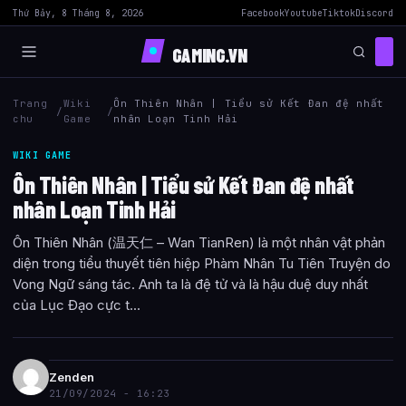
Thứ Bảy, 8 Tháng 8, 2026
Facebook
Youtube
Tiktok
Discord
GAMING.VN
Trang
Wiki
Ôn Thiên Nhân | Tiểu sử Kết Đan đệ nhất
/
/
chu
Game
nhân Loạn Tinh Hải
WIKI GAME
Ôn Thiên Nhân | Tiểu sử Kết Đan đệ nhất
nhân Loạn Tinh Hải
Ôn Thiên Nhân (温天仁 – Wan TianRen) là một nhân vật phản
diện trong tiểu thuyết tiên hiệp Phàm Nhân Tu Tiên Truyện do
Vong Ngữ sáng tác. Anh ta là đệ tử và là hậu duệ duy nhất
của Lục Đạo cực t...
Zenden
21/09/2024 - 16:23