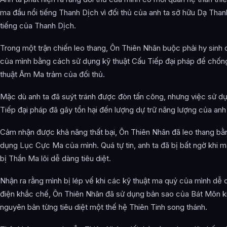
ma đầu nổi tiếng Thanh Dịch vì đối thủ của anh ta sở hữu Dạ Tha
tiếng của Thanh Dịch.
Trong một trận chiến leo thang, Ôn Thiên Nhân buộc phải hy sinh 
của mình bằng cách sử dụng kỹ thuật Cấu Tiếp đại pháp để chống
thuật Âm Ma trảm của đối thủ.
Mặc dù anh ta đã suýt tránh được đòn tấn công, nhưng việc sử d
Tiếp đại pháp đã gây tổn hại đến lượng dự trữ năng lượng của anh 
Cảm nhận được khả năng thất bại, Ôn Thiên Nhân đã leo thang bằ
dụng Lục Cực Ma của mình. Quá tự tin, anh ta đã bị bất ngờ khi 
bị Thần Ma lôi dễ dàng tiêu diệt.
Nhận ra rằng mình bị lép vế khi các kỹ thuật ma quỷ của mình dễ d
điện khắc chế, Ôn Thiên Nhân đã sử dụng bản sao của Bát Môn k
nguyên bản từng tiêu diệt một thế hệ Thiên Tinh song thánh.