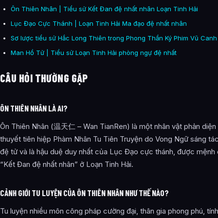
Ôn Thiên Nhân | Tiểu sử Kết Đan đệ nhất nhân Loạn Tinh Hải
Lục Đạo Cực Thánh | Loạn Tinh Hải Ma đạo đệ nhất nhân
Sơ lược tiểu sử Hắc Long Thiên trong Phong Thần Ký Phim Vũ Canh
Man Hồ Tử | Tiểu sử Loạn Tinh Hải phòng ngự đệ nhất
CÂU HỎI THƯỜNG GẶP
ÔN THIÊN NHÂN LÀ AI?
Ôn Thiên Nhân (温天仁 – Wan TianRen) là một nhân vật phản diện t
thuyết tiên hiệp Phàm Nhân Tu Tiên Truyện do Vong Ngữ sáng tác.
đệ tử và là hậu duệ duy nhất của Lục Đạo cực thánh, được mệnh 
“Kết Đan đệ nhất nhân” ở Loạn Tinh Hải.
CẢNH GIỚI TU LUYỆN CỦA ÔN THIÊN NHÂN NHƯ THẾ NÀO?
Tu luyện nhiều môn công pháp cường đại, thân gia phong phú, tín