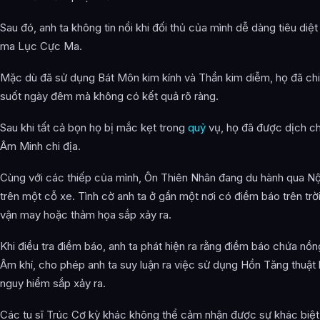
Sau đó, anh ta không tin nổi khi đối thủ của mình dễ dàng tiêu diệ
ma Lục Cực Ma.
Mặc dù đã sử dụng Bát Môn kim kính và Thần kim diễm, họ đã ch
suốt ngày đêm mà không có kết quả rõ ràng.
Sau khi tất cả bọn họ bị mắc kẹt trong
quỷ
vụ, họ đã được dịch c
Âm Minh chi địa.
Cùng với các thiếp của mình, Ôn Thiên Nhân đang du hành qua Nội
trên một cỗ xe. Tình cờ anh ta ở gần một nơi có điềm báo trên trờ
vận may hoặc thảm họa sắp xảy ra.
Khi điều tra điềm báo, anh ta phát hiện ra rằng điềm báo chứa nồn
Âm khí, cho phép anh ta suy luận ra việc sử dụng Hồn Tăng thuật 
nguy hiểm sắp xảy ra.
Các tu sĩ Trúc Cơ kỳ khác không thể cảm nhận được sự khác biệ