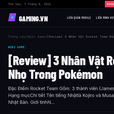
Thứ Sáu, 7 Tháng 8, 2026
BREA
GAMING.VN
LIÊN QUÂN MOBILE
LIÊN MINH HU
Trang chu
/
Wiki Game
/
[Review] 3 Nhân Vật Rocket Team Bă
WIKI GAME
[Review] 3 Nhân Vật 
Nhọ Trong Pokémon
Đặc Điểm Rocket Team Gồm: 3 thành viên (James
Hạng mụcChi tiết Tên tiếng Nhậtlà Kojiro và Musash
Nhật Bản. Giới tínhN...