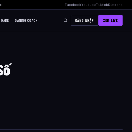
i Mid Hiệu Quả Nhất
›
AWC 2026 Liên Quân Mobile – Lịch Thi Đấu, Đ
Facebook
Youtube
Tiktok
Discord
I GAME
GAMING COACH
ĐĂNG NHẬP
XEM LIVE
Số