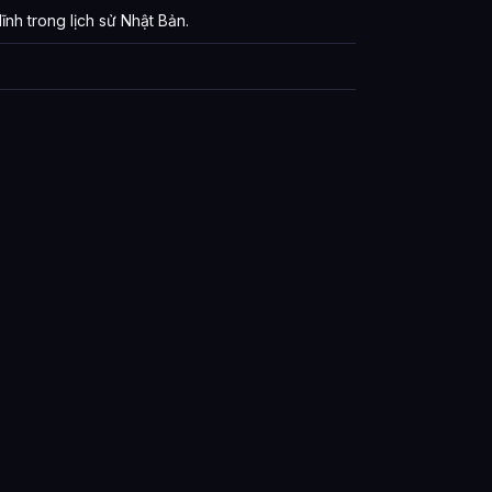
lĩnh trong lịch sử Nhật Bản.
rong Pokémon được tổng hợp từ đâu?