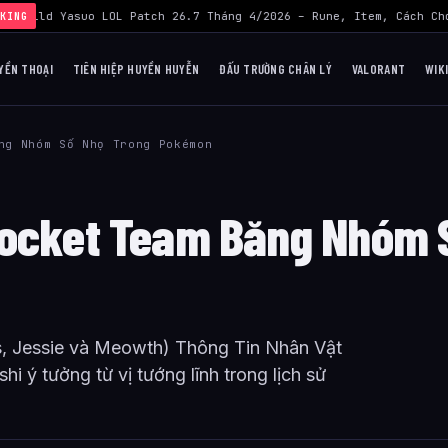
›
Build Yasuo LOL Patch 26.7 Tháng 4/2026 – Rune, Item, Cách Chơ
KING
YỀN THOẠI
TIÊN HIỆP HUYỀN HUYỄN
ĐẤU TRƯỜNG CHÂN LÝ
VALORANT
WIK
ng Nhóm Số Nhọ Trong Pokémon
Rocket Team Băng Nhóm 
, Jessie và Meowth) Thông Tin Nhân Vật
i ý tưởng từ vị tướng lĩnh trong lịch sử