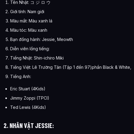
Tên Nhật: コ ジ ロ ウ
Giới tính: Nam giới
Màu mắt: Màu xanh lá
Màu tóc: Màu xanh
Bạn đồng hành: Jessie, Meowth
Diễn viên lồng tiếng:
Tiếng Nhật: Shin-ichiro Miki
Tiếng Việt: Lê Trường Tân (Tập 1 đến 97)phần Black & White,
Tiếng Anh:
Eric Stuart (4Kids)
Jimmy Zoppi (TPCI)
Ted Lewis (4Kids)
2. NHÂN VẬT JESSIE: