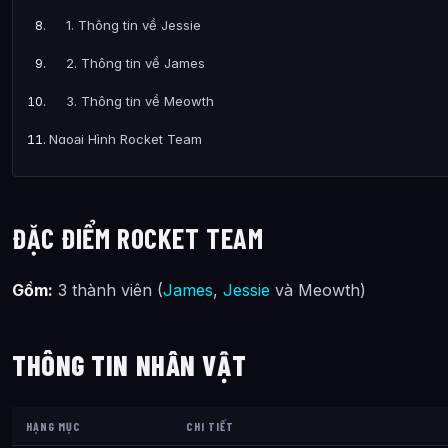
1. Thông tin về Jessie
2. Thông tin về James
3. Thông tin về Meowth
Ngoại Hình Rocket Team
Tính Cách Rocket Team
Kỹ Năng Rocket Team
ĐẶC ĐIỂM ROCKET TEAM
Một Vài Sự Thật Thú Vị Về Đội Hỏa Tiễn
Gồm:
3 thành viên (
James
,
Jessie
và Meowth)
Tóm Lại Về Rocket Team
Bài Viết Liên Quan
THÔNG TIN NHÂN VẬT
Câu Hỏi Thường Gặp
3 Nhân Vật Rocket Team Băng Nhóm Số Nhọ Trong Pokémon 
HẠNG MỤC
CHI TIẾT
Các mối quan hệ quan trọng của 3 Nhân Vật Rocket Team B