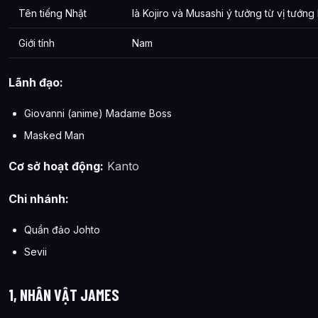
Tên tiếng Nhật
là Kojiro và Musashi ý tưởng từ vị tướng 
Thông tin về 3 Nhân Vật Rocket Team Băng Nhóm Số Nhọ T
Giới tính
Nam
Lãnh đạo:
Giovanni (anime) Madame Boss
Masked Man
Cơ sở hoạt động:
Kanto
Chi nhánh:
Quần đảo Johto
Sevii
1, NHÂN VẬT JAMES