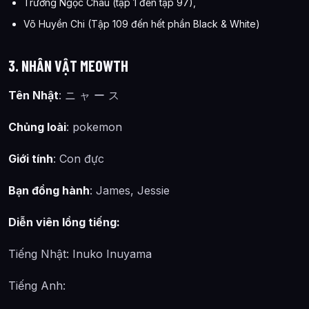
Trương Ngọc Châu (tập 1 đến tập 97),
Võ Huyền Chi (Tập 109 đến hết phần Black & White)
3. NHÂN VẬT MEOWTH
Tên Nhật
: ニ ャ ー ス
Chủng loài
: pokemon
Giới tính
: Con đực
Bạn đồng hành
: James, Jessie
Diễn viên lồng tiếng:
Tiếng Nhật: Inuko Inuyama
Tiếng Anh: