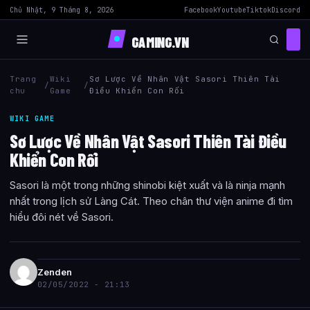
Chủ Nhật, 9 Tháng 8, 2026
Facebook
Youtube
Tiktok
Discord
GAMING.VN
Trang
Wiki
Sơ Lược Về Nhân Vật Sasori Thiên Tài
/
/
chu
Game
Điều Khiển Con Rối
WIKI GAME
Sơ Lược Về Nhân Vật Sasori Thiên Tài Điều
Khiển Con Rối
Sasori là một trong những shinobi kiệt xuất và là ninja mạnh
nhất trong lịch sử Làng Cát. Theo chân thư viện anime đi tìm
hiểu đôi nét về Sasori.
Zenden
02/05/2022 - 21:13