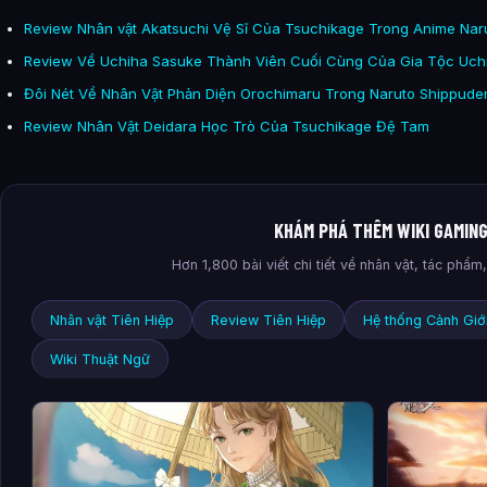
Review Nhân vật Akatsuchi Vệ Sĩ Của Tsuchikage Trong Anime Nar
Review Về Uchiha Sasuke Thành Viên Cuối Cùng Của Gia Tộc Uch
Đôi Nét Về Nhân Vật Phản Diện Orochimaru Trong Naruto Shippude
Review Nhân Vật Deidara Học Trò Của Tsuchikage Đệ Tam
KHÁM PHÁ THÊM WIKI GAMIN
Hơn 1,800 bài viết chi tiết về nhân vật, tác phẩ
Nhân vật Tiên Hiệp
Review Tiên Hiệp
Hệ thống Cảnh Giớ
Wiki Thuật Ngữ