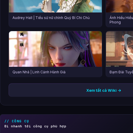
Audrey Hall | Tiểu sử nữ chính Quỷ Bí Chi Chủ
Ánh Hiểu Hiểu
Phong
Quan Nhã | Linh Cảnh Hành Giả
Đạm Đài Tuyề
Xem tất cả Wiki →
// CÔNG CỤ
Đi nhanh tới công cụ phù hợp