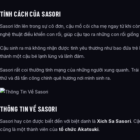
TÍNH CÁCH CỦA SASORI
Sasori lớn lên trong sự cô đơn, cậu mồ côi cha mẹ ngay từ khi c
nghệ thuật điều khiển con rối, giúp cậu tạo ra những con rối giống
Cậu sinh ra mà không nhận được tình yêu thương như bao đứa trẻ k
thành một cậu bé lạnh lùng và lãnh đảm.
Sasori rất coi thường tính mạng của những người xung quanh. Trái
thứ và đã tấn công chính quê hương nơi mình sinh ra.
THÔNG TIN VỀ SASORI
Sasori hay còn được biết đến với biệt danh là
Xích Sa Sasori
. Cậ
cũng là một thành viên của
tổ chức Akatsuki
.