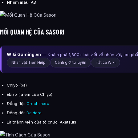
Nhóm máu
: AB
MỐI QUAN HỆ CỦA SASORI
Wiki Gaming.vn
— Khám phá 1,800+ bài viết về nhân vật, tác ph
Nhân vật Tiên Hiệp
Cảnh giới tu luyện
Tất cả Wiki
Chiyo (bà)
Ebizo (là em của Chiyo)
Đồng đội:
Orochimaru
Đồng đội:
Deidara
Là thành viên của tổ chức: Akatsuki