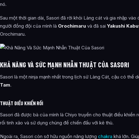
nó.
Sau một thời gian dài, Sasori đã rời khỏi Làng cát và gia nhập vào
người đồng đội của mình là
Orochimaru
và đã sai
Yakushi Kabu
Orochimaru.
KHẢ NĂNG VÀ SỨC MẠNH NHẪN THUẬT CỦA SASORI
Sasori là một ninja mạnh nhất trong lịch sử Làng Cát, cậu có thể 
Tam
.
THUẬT ĐIỀU KHIỂN RỐI
Sasori đã được bà của mình là Chiyo truyền cho thuật điều khiển r
rối tinh xảo và sử dụng chúng để chiến đấu với kẻ thù.
Ngoài ra, Sasori còn sở hữu nguồn năng lượng
chakra
khá lớn. Giú