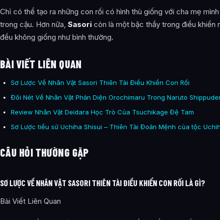
Chỉ có thể tạo ra những con rối có hình thù giống với cha mẹ mìn
trong cậu. Hơn nữa,
Sasori
còn là một bậc thầy trong điều khiển r
đều không giống như bình thường.
BÀI VIẾT LIÊN QUAN
Sơ Lược Về Nhân Vật Sasori Thiên Tài Điều Khiển Con Rối
Đôi Nét Về Nhân Vật Phản Diện Orochimaru Trong Naruto Shippude
Review Nhân Vật Deidara Học Trò Của Tsuchikage Đệ Tam
Sơ Lược tiểu sử Uchiha Shisui – Thiên Tài Đoản Mệnh của tộc Uchi
CÂU HỎI THƯỜNG GẶP
SƠ LƯỢC VỀ NHÂN VẬT SASORI THIÊN TÀI ĐIỀU KHIỂN CON RỐI LÀ GÌ?
Bài Viết Liên Quan