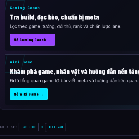
Gaming Coach
Tra build, đọc kèo, chuẩn bị meta
Lọc theo game, tướng, đối thủ, rank và chiến lược lane.
Mở Gaming Coach →
Wiki Game
Khám phá game, nhân vật và hướng dẫn nền tản
Đi từ tổng quan game tới bài viết, meta và hướng dẫn liên quan.
Mở Wiki Game →
CHIA SE:
FACEBOOK
X
TELEGRAM