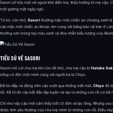
Sasori sở hữu một vẻ ngoài khá điển trai, thừa hưởng từ mẹ cậu.
một gương mặt ngây ngô.
Từ lúc còn nhỏ,
Sasori
thường mặc một chiếc áo choàng xanh lá câ
cậu mặc một chiếc áo khoác tím cùng với băng bảo vệ trán ở Làn
thường sơn móng tay màu xanh và đoe nhẫn biểu tượng của Akatsu
TIỂU SỬ VỀ SASORI
Sasori mồ côi cha mẹ khi còn rất nhỏ, cha mẹ cậu bị
Hatake Sa
sống cô độc một mình cùng với người bà là Chiyo.
Để bù đắp và động viên cậu vượt qua những mất mát,
Chiyo
đã dạ
rối. Kể từ đó cậu bắt đầu tập luyện và tạo ra những con rối có bề
Chỉ như vậy cậu mới cảm thấy bớt cô đơn và lạc lõng. Nhưng sau
được tình yêu thương của cha mẹ mình từ những con rối. Điều này 