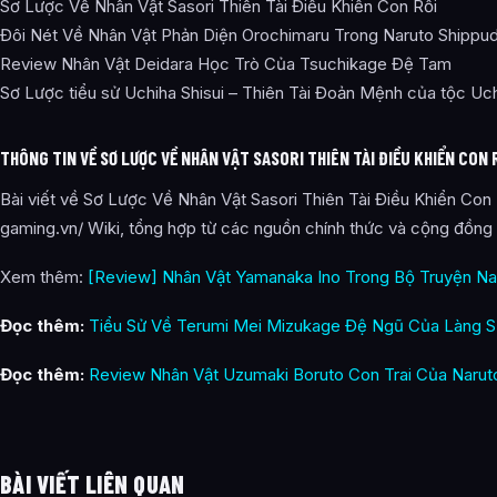
Sơ Lược Về Nhân Vật Sasori Thiên Tài Điều Khiển Con Rối
Đôi Nét Về Nhân Vật Phản Diện Orochimaru Trong Naruto Shippu
Review Nhân Vật Deidara Học Trò Của Tsuchikage Đệ Tam
Sơ Lược tiểu sử Uchiha Shisui – Thiên Tài Đoản Mệnh của tộc Uc
THÔNG TIN VỀ SƠ LƯỢC VỀ NHÂN VẬT SASORI THIÊN TÀI ĐIỀU KHIỂN CON
Bài viết về Sơ Lược Về Nhân Vật Sasori Thiên Tài Điều Khiển Con 
gaming.vn/ Wiki, tổng hợp từ các nguồn chính thức và cộng đồng 
Xem thêm:
[Review] Nhân Vật Yamanaka Ino Trong Bộ Truyện Na
Đọc thêm:
Tiểu Sử Về Terumi Mei Mizukage Đệ Ngũ Của Làng 
Đọc thêm:
Review Nhân Vật Uzumaki Boruto Con Trai Của Narut
BÀI VIẾT LIÊN QUAN