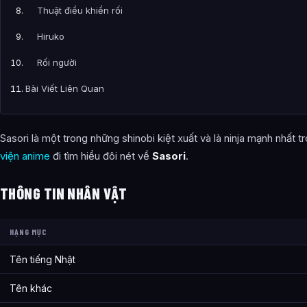
Thuật điều khiển rối
Hiruko
Rối người
Bài Viết Liên Quan
Câu Hỏi Thường Gặp
Sasori là một trong những shinobi kiệt xuất và là ninja mạnh nhất 
Sơ Lược Về Nhân Vật Sasori Thiên Tài Điều Khiển Con Rối là g
viện anime
đi tìm hiểu đôi nét về
Sasori
.
Thông tin về Sơ Lược Về Nhân Vật Sasori Thiên Tài Điều Khiể
THÔNG TIN NHÂN VẬT
Bài viết liên quan
HẠNG MỤC
Tên tiếng Nhật
Tên khác