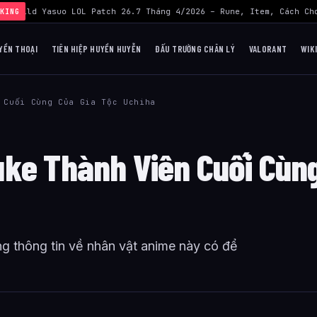
›
Build Yasuo LOL Patch 26.7 Tháng 4/2026 – Rune, Item, Cách Chơ
KING
YỀN THOẠI
TIÊN HIỆP HUYỀN HUYỄN
ĐẤU TRƯỜNG CHÂN LÝ
VALORANT
WIK
 Cuối Cùng Của Gia Tộc Uchiha
uke Thành Viên Cuối Cùn
g thông tin về nhân vật anime này có để