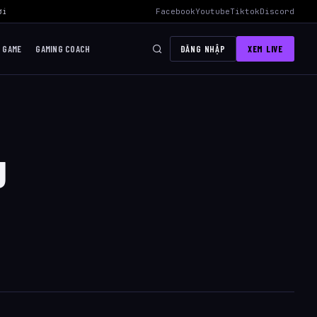
i Mid Hiệu Quả Nhất
›
AWC 2026 Liên Quân Mobile – Lịch Thi Đấu, Đ
Facebook
Youtube
Tiktok
Discord
I GAME
GAMING COACH
ĐĂNG NHẬP
XEM LIVE
g