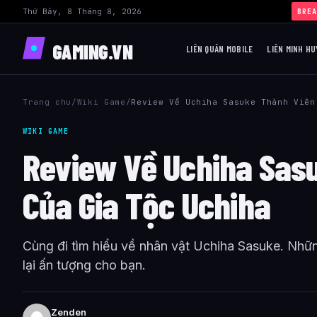
Thứ Bảy, 8 Tháng 8, 2026
BREA
GAMING.VN
LIÊN QUÂN MOBILE
LIÊN MINH HU
Trang chu
/
Wiki Game
/
Review Về Uchiha Sasuke Thành Viên
WIKI GAME
Review Về Uchiha Sas
Của Gia Tộc Uchiha
Cùng đi tìm hiểu về nhân vật Uchiha Sasuke. Nhữn
lại ấn tượng cho bạn.
Zenden