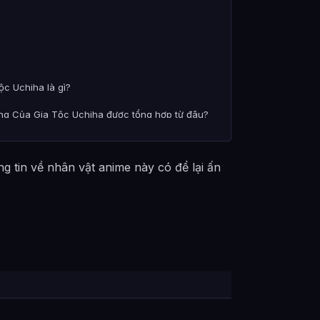
c Uchiha là gì?
ng Của Gia Tộc Uchiha được tổng hợp từ đâu?
g tin về nhân vật anime này có để lại ấn