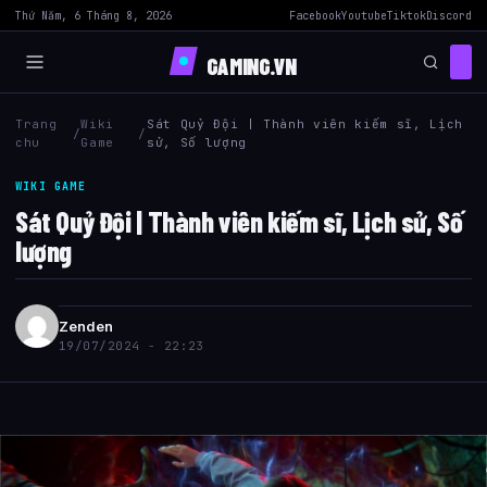
Thứ Năm, 6 Tháng 8, 2026
Facebook
Youtube
Tiktok
Discord
GAMING.VN
Trang
Wiki
Sát Quỷ Đội | Thành viên kiếm sĩ, Lịch
/
/
chu
Game
sử, Số lượng
WIKI GAME
Sát Quỷ Đội | Thành viên kiếm sĩ, Lịch sử, Số
lượng
Zenden
19/07/2024 - 22:23