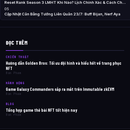
Reset Rank Season 3 LMHT Khi Nào? Lịch Chính Xác & Cách Ch…
05
Cập Nhật Cân Bằng Tướng Liên Quân 23/7: Buff Bijan, Nerf Aya
ĐỌC THÊM
CHIẾN THUẬT
Hướng dẫn Golden Bros: Tối ưu đội hình và hiểu hết về trang phục
NFT
Ban Pham
HÀNH ĐỘNG
Game Galaxy Commanders sắp ra mắt trên Immutable zkEVM
Ban Pham
BLOG
Tổng hợp game thẻ bài NFT tốt hiện nay
Ban Pham