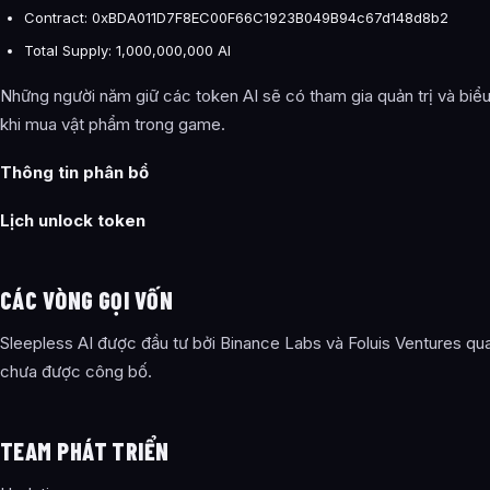
Contract: 0xBDA011D7F8EC00F66C1923B049B94c67d148d8b2
Total Supply: 1,000,000,000 AI
Những người năm giữ các token AI sẽ có tham gia quản trị và biể
khi mua vật phẩm trong game.
Thông tin phân bổ
Lịch unlock token
CÁC VÒNG GỌI VỐN
Sleepless AI được đầu tư bởi Binance Labs và Foluis Ventures qua
chưa được công bố.
TEAM PHÁT TRIỂN