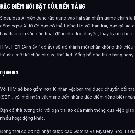
ĐẶC ĐIỂM NỔI BẬT CỦA NỀN TẢNG
Sleepless AI hiện đang tập trung vào hai sản phẩm game chính là
công nghệ AI từ đó bạn có thể tương tác với bạn trai/ bạn gái ả
hay tham gia vào các hoạt động như trò chuyện, thay trang phục…
HIM, HER (Anh ấy / cô ấy) sẽ trở thành một phần không thể thiếu
trò như một lời nhắc nhở về thời tiết, đồng hồ báo thức hàng ngày 
DỰ ÁN HIM
Với HIM sẽ bao gồm hơn 10 nhân vật bạn trai được chuyển đổi t
(SBT), với mỗi nhân vật mang đến những đặc điểm riêng biệt nhằm
Bạn có thể tương tác với bạn trai ảo của mình thông qua việc giao
nhiều hoạt động khác.
Đồng thời có cơ hội nhận được các Gotcha và Mystery Box, từ đ