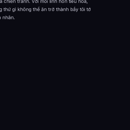
chiến tranh. Với mỗi linh hồn tiêu hóa,
 thứ gì không thể ăn trở thành bầy tôi tớ
n nhân.