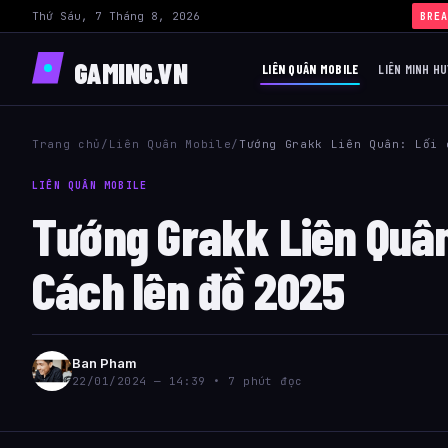
Thứ Sáu, 7 Tháng 8, 2026
BREA
GAMING.VN
LIÊN QUÂN MOBILE
LIÊN MINH H
Trang chủ
/
Liên Quân Mobile
/
Tướng Grakk Liên Quân: Lối 
LIÊN QUÂN MOBILE
Tướng Grakk Liên Quân
Cách lên đồ 2025
Ban Pham
22/01/2024 — 14:39 • 7 phút đọc