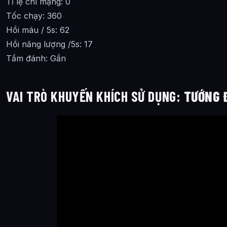
Tỉ lệ chí mạng: 0
Tốc chạy: 360
Hồi máu / 5s: 62
Hồi năng lượng /5s: 17
Tầm đánh: Gần
VAI TRÒ KHUYẾN KHÍCH SỬ DỤNG:
TƯỚNG Đ