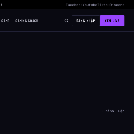
i Mid Hiệu Quả Nhất
›
AWC 2026 Liên Quân Mobile – Lịch Thi Đấu, Đ
Facebook
Youtube
Tiktok
Discord
I GAME
GAMING COACH
ĐĂNG NHẬP
XEM LIVE
0 bình luận