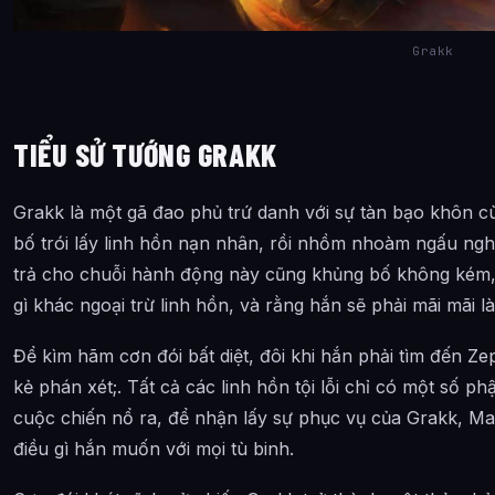
Grakk
TIỂU SỬ TƯỚNG GRAKK
Grakk là một gã đao phủ trứ danh với sự tàn bạo khôn c
bố trói lấy linh hồn nạn nhân, rồi nhồm nhoàm ngấu nghi
trả cho chuỗi hành động này cũng khủng bố không kém, 
gì khác ngoại trừ linh hồn, và rằng hắn sẽ phải mãi mãi l
Để kìm hãm cơn đói bất diệt, đôi khi hắn phải tìm đến Ze
kẻ phán xét;. Tất cả các linh hồn tội lỗi chỉ có một số ph
cuộc chiến nổ ra, để nhận lấy sự phục vụ của Grakk, Ma
điều gì hắn muốn với mọi tù binh.