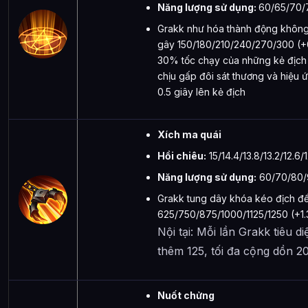
Năng lượng sử dụng:
60/65/70/
Grakk như hóa thành động không đ
gây 150/180/210/240/270/300 (+
30% tốc chạy của những kẻ địch 
chịu gấp đôi sát thương và hiệu
0.5 giây lên kẻ địch
Xích ma quái
Hồi chiêu:
15/14.4/13.8/13.2/12.6/
Năng lượng sử dụng:
60/70/80/9
Grakk tung dây khóa kéo địch đế
625/750/875/1000/1125/1250 (+1.
Nội tại: Mỗi lần Grakk tiêu 
thêm 125, tối đa cộng dồn 20
Nuốt chửng