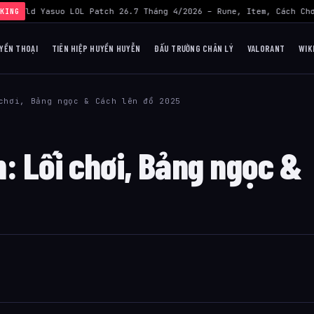
›
Build Yasuo LOL Patch 26.7 Tháng 4/2026 – Rune, Item, Cách Chơ
KING
UYỀN THOẠI
TIÊN HIỆP HUYỀN HUYỄN
ĐẤU TRƯỜNG CHÂN LÝ
VALORANT
WIK
chơi, Bảng ngọc & Cách lên đồ 2025
: Lối chơi, Bảng ngọc &