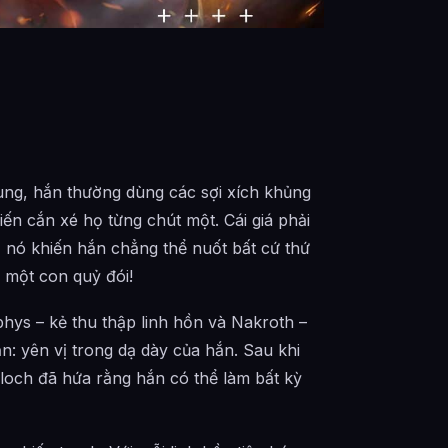
ùng, hắn thường dùng các sợi xích khủng
ến cắn xé họ từng chút một. Cái giá phải
nó khiến hắn chẳng thể nuốt bất cứ thứ
à một con quỷ đói!
phys – kẻ thu thập linh hồn và Nakroth –
ận: yên vị trong dạ dày của hắn. Sau khi
loch đã hứa rằng hắn có thể làm bất kỳ