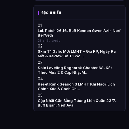
ĐỌC NHIỀU
01
LoL Patch 26.16: Buff Kennen Gwen Azir, Nerf
Bel’Veth
26 phút trước
02
Skin T1 Galio Mới LMHT – Giá RP, Ngày Ra
Mắt & Review Bộ T1 Wo…
03
Solo Leveling Ragnarok Chapter 68: Kết
Thúc Mùa 2 & Cập Nhật M…
04
Reset Rank Season 3 LMHT Khi Nào? Lịch
Chính Xác & Cách Ch…
05
Cập Nhật Cân Bằng Tướng Liên Quân 23/7:
Buff Bijan, Nerf Aya