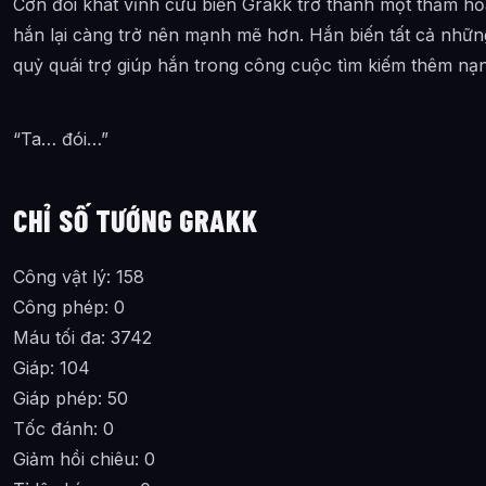
Cơn đói khát vĩnh cửu biến Grakk trở thành một thảm hỏa 
hắn lại càng trở nên mạnh mẽ hơn. Hắn biến tất cả những
quỷ quái trợ giúp hắn trong công cuộc tìm kiếm thêm nạ
“Ta… đói…”
CHỈ SỐ TƯỚNG GRAKK
Công vật lý: 158
Công phép: 0
Máu tối đa: 3742
Giáp: 104
Giáp phép: 50
Tốc đánh: 0
Giảm hồi chiêu: 0