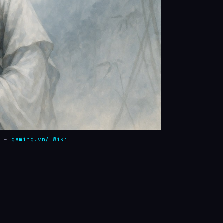
y –
gaming.vn/ Wiki