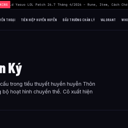
Build Yasuo LOL Patch 26.7 Tháng 4/2026 – Rune, Item, Cách Chơi
KING
YỀN THOẠI
TIÊN HIỆP HUYỀN HUYỄN
ĐẤU TRƯỜNG CHÂN LÝ
VALORANT
WIK
ên Ký
cấu trong tiểu thuyết huyền huyễn Thôn
 bộ hoạt hình chuyển thể. Cô xuất hiện