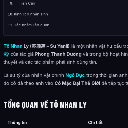
Tiên Căn
Kinh lịch nhân sinh
Tác phẩm liên quan
Ảnh về Tô Nhan Ly
Tô Nhan
Ly (苏颜离 – Su Yanli)
là một nhân vật hư cấu tr
Bài Viết Liên Quan
Ký
của tác giả
Phong Thanh Dương
và trong bộ hoạt hìn
Câu Hỏi Thường Gặp
thuyết và các tác phẩm phái sinh cùng tên.
Tô Nhan Ly là ai?
Là sư tỷ của nhân vật chính
Ngô Dục
trong thời gian anh
Cảnh giới tu luyện của Tô Nhan Ly như thế nào?
đó cô đã theo anh vào
Cổ Mặc Đại Thế Giới
để tiếp tục t
Tô Nhan Ly xuất hiện trong tác phẩm nào?
Các mối quan hệ quan trọng của Tô Nhan Ly là gì?
TỔNG QUAN VỀ TÔ NHAN LY
Thông tin về Tô Nhan Ly được tổng hợp từ đâu?
Thông tin
Chi tiết