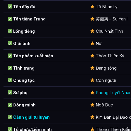
Tên đầy đủ
Tô Nhan Ly
Tên tiếng Trung
苏颜离 – Su Yanli
Lồng tiếng
Chu Nhất Tình
Giới tính
Nữ
Tác phẩm xuất hiện
Thôn Thiên Ký
Tình trạng
Đang sống
Chủng tộc
Con người
Sư phụ
Phong Tuyết Nhai
Đồng minh
Ngô Dục
Cảnh giới tu luyện
Kim Đan Đại Đạo c
Tổ chức/Liên minh
Thông Thiên Kiếm