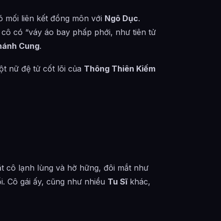
 mối liên kết đồng môn với
Ngô Dục
.
ả cô có “váy áo bay phấp phới, như tiên tử
hánh Cung
.
t nữ đệ tử cốt lõi của
Thông Thiên Kiếm
t cô lạnh lùng và hờ hững, đôi mắt như
i. Cô gái ấy, cũng như nhiều
Tu Sĩ
khác,