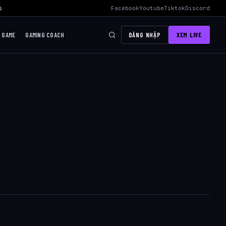
 Mid Hiệu Quả Nhất
›
AWC 2026 Liên Quân Mobile – Lịch Thi Đấu, Độ
Facebook
Youtube
Tiktok
Discord
I GAME
GAMING COACH
ĐĂNG NHẬP
XEM LIVE