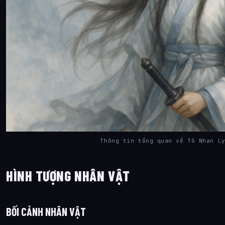
Thông tin tổng quan về Tô Nhan L
HÌNH TƯỢNG NHÂN VẬT
BỐI CẢNH NHÂN VẬT