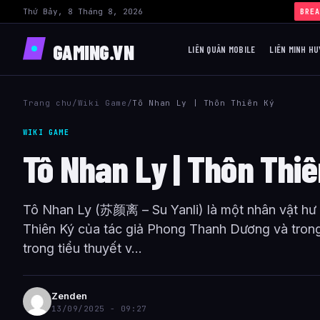
Thứ Bảy, 8 Tháng 8, 2026
›
BREA
GAMING.VN
LIÊN QUÂN MOBILE
LIÊN MINH HU
Trang chu
/
Wiki Game
/
Tô Nhan Ly | Thôn Thiên Ký
WIKI GAME
Tô Nhan Ly | Thôn Thi
Tô Nhan Ly (苏颜离 – Su Yanli) là một nhân vật hư 
Thiên Ký của tác giả Phong Thanh Dương và trong
trong tiểu thuyết v...
Zenden
13/09/2025 - 09:27