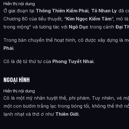
Hiển thị nội dung
Ở giai đoạn tại
Thông Thiên Kiếm Phái
,
Tô Nhan Ly
đã có
Chương 80 của tiểu thuyết, “
Kim Ngọc Kiếm Tâm
“, mô t
trong mộng” và tương tác với
Ngô Dục
trong cảnh
Đại T
Trong bản chuyển thể hoạt hình, cô được xây dựng là mộ
Phái
.
Cô là đệ tử thứ tư của
Phong Tuyết Nhai
.
NGOẠI HÌNH
Hiển thị nội dung
Cô là một mỹ nhân tuyệt thế, phi phàm. Tuy nhiên, vẻ mặ
một con bướm trắng lạc trong bóng tối, không thể thở nổ
lạnh nhạt và thờ ơ như
Thiên Giới
.