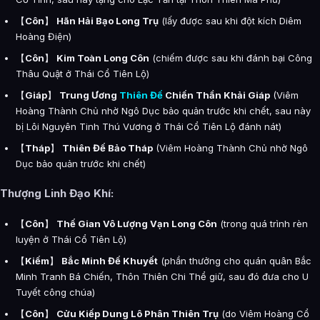
【
Côn
】
Hãn Hải Bạo Long Trụ
(lấy được sau khi đột kích Diêm
Hoàng Điện)
【
Côn
】
Kim Toàn Long Côn
(chiếm được sau khi đánh bại Công
Thâu Quật ở Thái Cổ Tiên Lộ)
【
Giáp
】
Trung Ương
Thiên Đế
Chiến Thần Khải Giáp
(Viêm
Hoàng Thành Chủ nhờ Ngô Dục bảo quản trước khi chết, sau này
bị Lôi Nguyên Tinh Thú Vương ở Thái Cổ Tiên Lộ đánh nát)
【
Tháp
】
Thiên Đế Bảo Tháp
(Viêm Hoàng Thành Chủ nhờ Ngô
Dục bảo quản trước khi chết)
Thượng Linh Đạo Khí:
【
Côn
】
Thế Gian Vô Lượng Vạn Long Côn
(trong quá trình rèn
luyện ở Thái Cổ Tiên Lộ)
【
Kiếm
】
Bắc Minh Đế Khuyết
(phần thưởng cho quán quân Bắc
Minh Tranh Bá Chiến, Thôn Thiên Chi Thể giữ, sau đó đưa cho U
Tuyết công chúa)
【
Côn
】
Cửu Kiếp Dung Lô Phân Thiên Trụ
(do Viêm Hoàng Cổ