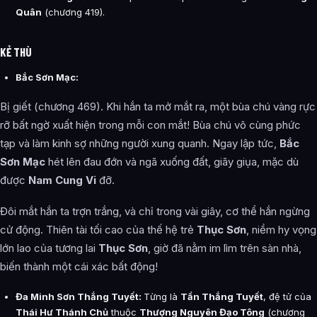
Quân
(chương 419).
KẺ THÙ
Bắc Sơn Mạc:
Bị giết (chương 469). Khi hắn ta mở mắt ra, một bùa chú vàng rực
rỡ bất ngờ xuất hiện trong mỗi con mắt! Bùa chú vô cùng phức
tạp và làm kinh sợ những người xung quanh. Ngay lập tức,
Bắc
Sơn Mạc
hét lên đau đớn và ngã xuống đất, giãy giụa, mặc dù
được
Nam Cung Vi
đỡ.
Đôi mắt hắn ta trợn trắng, và chỉ trong vài giây, cơ thể hắn ngừng
cử động. Thiên tài tối cao của thế hệ trẻ
Thục Sơn
, niềm hy vọng
lớn lao của tương lai
Thục Sơn
, giờ đã nằm im lìm trên sàn nhà,
biến thành một cái xác bất động!
Đa Minh Sơn Thắng Tuyết:
Từng là
Tần Thắng Tuyết
, đệ tử của
Thái Hư Thánh Chủ
thuộc
Thượng Nguyên Đạo Tông
(chương