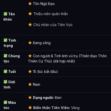
Tôn Ngộ Đạo
Cảnh giới tu luyện của Ngô Dục như thế nào?
Thiếu niên quân thần
Tên
Ngô Dục xuất hiện trong tác phẩm nào?
khác
Chủ nhân của Tiên Vực
Các mối quan hệ quan trọng của Ngô Dục là gì?
Thông tin về Ngô Dục được tổng hợp từ đâu?
Tình
Đang sống
trạng
Chủng
Con người & Tinh linh vũ trụ (Thiên Đạo Thôn
tộc
Thiên Cự Thú) (đã hợp nhất)
Tuổi
15 (lúc bắt đầu)
Giới
Nam
tính
Dạng người:
Đen
Màu
Biến thân Tiên Viên:
Vàng
tóc