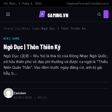
Chủ Nhật, 9 Tháng 8, 2026
Facebook
Youtube
Tiktok
Discord
GAMING.VN
Trang chu
/
Wiki Game
/
Ngô Dục | Thôn Thiên Ký
WIKI GAME
Ngô Dục | Thôn Thiên Ký
Ngô Dục (吴煜 – Wu Yu) là thái tử của Đông Nhạc Ngô Quốc,
sở hữu thiên phú võ đạo phi thường và được ca ngợi là “Thiếu
Niên Quân Thần”. Vào đêm trước ngày đăng cơ, anh bị gài
bẫy, b...
Zenden
02/09/2025 - 09:12