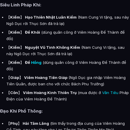
Siêu Linh Pháp Khí:
【
Kiếm
】
Hạo Thiên Nhật Luân Kiếm
(Nam Cung Vi tặng, sau này
Ngô Dục rời Thục Sơn đã trả lại)
【
Kiếm
】
Đế Khôi
(dùng quân công ở Viêm Hoàng Đế Thành để
đổi)
【
Kiếm
】
Nguyệt Vũ Tình Không Kiếm
(Nam Cung Vi tặng, sau
này Ngô Dục rời Thục Sơn đã trả lại)
【
Kiếm
】
Đế
Hồng
(dùng quân công ở Viêm Hoàng Đế Thành để
đổi)
【
Giáp
】
Viêm Hoàng Tiên Giáp
(Ngô Dục gia nhập Viêm Hoàng
Tiên Quân, được ban cho với chức Bách Phu Trưởng)
【
Côn
】
Viêm Hoàng Kình Thiên Trụ
(mua được ở
Vân Tiêu
Pháp
Điện của Viêm Hoàng Đế Thành)
Đạo Khí Phổ Thông:
【
Phụ
】
Hải Tâm Lăng
(tìm thấy trong địa cung của Viêm Hoàng
Cổ Tỉnh, sau này tặng cho Lạc Tần tại Thôn Thiên Ma Phủ)