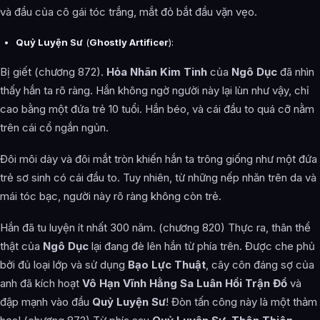
và đầu của cô gái tóc trắng, mắt đỏ bắt đầu vặn vẹo.
Quỷ Luyện Sư
(
Ghostly Artificer
):
Bị giết (chương 872).
Hỏa Nhãn Kim Tinh
của
Ngô Dục
đã nhìn
thấy hắn ta rõ ràng. Hắn không ngờ người này lại lùn như vậy, chỉ
cao bằng một đứa trẻ 10 tuổi. Hắn béo, và cái đầu to quá cỡ nằm
trên cái cổ ngắn ngủn.
Đôi môi dày và đôi mắt tròn khiến hắn ta trông giống như một đứa
trẻ sơ sinh có cái đầu to. Tuy nhiên, từ những nếp nhăn trên da và
mái tóc bạc, người này rõ ràng không còn trẻ.
Hắn đã tu luyện ít nhất 300 năm. (chương 820) Thực ra, thân thể
thật của
Ngô Dục
lại đang đè lên hắn từ phía trên. Được che phủ
bởi đủ loại lớp và sử dụng
Bạo Lực Thuật
, cây côn đáng sợ của
anh đã kích hoạt
Vô Hạn Vĩnh Hằng Sa Luân Hồi Trận Đồ
và
đập mạnh vào đầu
Quỷ Luyện Sư
! Đòn tấn công này là một thảm