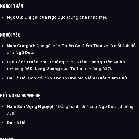
NGƯỜI THÂN
Ngô Ưu:
Chị gái của
Ngô Dục
(cùng cha khác mẹ).
NGƯỜI YÊU
Nam Cung Vi:
Con gái của
Thiên Cơ Kiếm Tiên
và là mối tình đầu
của
Ngô Dục
.
Lạc Tần:
Thiên Phu Trưởng
trong
Viêm Hoàng Tiên Quân
(chương 361),
Long Vương
của
Tứ Hải
(chương 837).
Dạ Hề Hề:
Con gái của
Thánh Chủ
Ma Viêm Quật
ở
Âm Phủ
.
KẾT NGHĨA HUYNH ĐỆ
Nam Sơn Vọng Nguyệt:
“Đồng hành lợn” của
Ngô Dục
(chương
756).
Dạ Hề Hề.