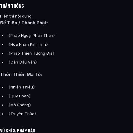
THẦN THÔNG
Hiển thị nội dung
Đế Tiên / Thánh Phật:
《Pháp Ngoại Phân Thân》
《Hỏa Nhãn Kim Tinh》
《Pháp Thiên Tượng Địa》
《Cân Đẩu Vân》
Thôn Thiên Ma Tổ:
《Nhiên Thiêu》
《Quy Hoàn》
《Mô Phỏng》
《Truyền Thừa》
VŨ KHÍ & PHÁP BẢO