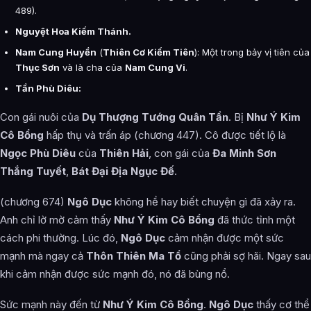
489).
Nguyệt Hoa Kiếm Thánh.
Nam Cung Huyền
(
Thiên Cơ Kiếm Tiên
): Một trong bảy vị tiên của
Thục Sơn
và là cha của
Nam Cung Vi
.
Tần Phù Diêu:
Con gái nuôi của
Dụ Thượng Tướng Quân Tần
. Bị
Như Ý Kim
Cô Bổng
hấp thụ và trấn áp (chương 447). Cô được tiết lộ là
Ngọc Phù Diêu
của
Thiên Hải
, con gái của
Đa Minh Sơn
Thắng Tuyết
,
Bát Đại Địa Ngục Đế
.
(chương 674)
Ngô Dục
không hề hay biết chuyện gì đã xảy ra.
Anh chỉ lờ mờ cảm thấy
Như Ý Kim Cô Bổng
đã thức tỉnh một
cách phi thường. Lúc đó,
Ngô Dục
cảm nhận được một sức
mạnh mà ngay cả
Thôn Thiên Ma Tổ
cũng phải sợ hãi. Ngay sau
khi cảm nhận được sức mạnh đó, nó đã bùng nổ.
Sức mạnh này đến từ
Như Ý Kim Cô Bổng
.
Ngô Dục
thấy cơ thể