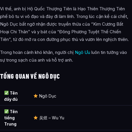
Công pháp và Pháp thuật
Vì thế, anh bị Hộ Quốc Thượng Tiên là Hạo Thiên Thượng Tiên
phế bỏ tu vi võ đạo và đày đi làm lính. Trong lúc cận kề cái chết,
Thần thông
Ngô Dục bất ngờ nhận được truyền thừa của “Kim Cương Bất
Vũ khí & Pháp bảo
Hoại Chi Thân” và y bát của “Đông Phương Tuyệt Thế Chiến
Tiên”, từ đó mở ra con đường phục thù và vươn lên nghịch thiên.
Đạo thuật
Trong hoàn cảnh khó khăn, người chị
Ngô Ưu
luôn tin tưởng vào
Thiên quy
sự trong sạch của anh và hỗ trợ anh.
Kinh lịch nhân sinh
TỔNG QUAN VỀ NGÔ DỤC
Phân tích giá trị văn học
Lời trích dẫn của Ngô Dục
Tên
Ngô Dục
Ảnh về Ngô Dục
đầy đủ
Bài Viết Liên Quan
Tên
tiếng
吴煜 – Wu Yu
Câu Hỏi Thường Gặp
Trung
Ngô Dục là ai?