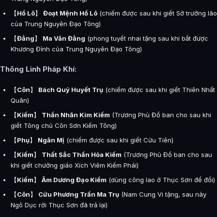
【
Hồ Lô
】
Đoạt Mệnh Hồ Lô
(chiếm được sau khi giết Sở trưởng lão
của Trung Nguyên Đạo Tông)
【
Đằng
】
Ma Vân Đằng
(phong tuyết nhai tặng sau khi bắt được
Khương Đỉnh của Trung Nguyên Đạo Tông)
Thông Linh Pháp Khí:
【
Côn
】
Bách Quỷ Huyết Trụ
(chiếm được sau khi giết Thiên Nhất
Quân)
【
Kiếm
】
Thần Nhãn Kim Kiếm
(Trương Phù Đồ ban cho sau khi
giết Tông chủ Côn Sơn Kiếm Tông)
【
Phụ
】
Ngân Mị
(chiếm được sau khi giết Cửu Tiên)
【
Kiếm
】
Thất Sắc Thần Hỏa Kiếm
(Trương Phù Đồ ban cho sau
khi giết chưởng giáo Xích Viêm Kiếm Phái)
【
Kiếm
】
Âm Dương Đạo Kiếm
(dùng công lao ở Thục Sơn để đổi)
【
Côn
】
Cửu Phương Trấn Ma Trụ
(Nam Cung Vi tặng, sau này
Ngô Dục rời Thục Sơn đã trả lại)