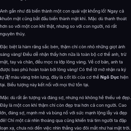
Anh gần như đã biến thành một con quái vật khổng lồ! Ngay cả
khuôn mặt cũng bắt đầu biến thành mặt khỉ. Mặc dù thanh thoát
hơn so với một con khỉ thật, nhưng so với con người, nó rất
nguyên thủy.
Đặc biệt là hàm răng sắc bén, thậm chí còn nhỏ những giọt ánh
sáng vàng! Điều dễ nhận thấy hơn nữa là toàn bộ cơ thể anh, trừ
mặt, tay và chân, đều mọc ra lớp lông vàng. Về cơ bản, anh ta
được bao phủ hoàn toàn bởi lông vàng! Có thể lờ mờ nhận ra ký
tự
卍
màu vàng trên lưng, đây là cốt lõi của cơ thể
Ngô Dục
hiện
tại. Biểu tượng này kết nối với mọi thứ tồn tại.
Mặc dù rất ấn tượng và đáng sợ, nhưng nó không hề thiếu vẻ đẹp.
Đây là một con khỉ thậm chí còn đẹp trai hơn cả con người. Cao
lớn, đáng sợ, mạnh mẽ và bùng nổ với sức mạnh lộng lẫy và đẹp
đẽ! Chỉ một cái nhìn thoáng qua cũng khiến trái tim người ta đập
loạn xạ, chưa nói đến việc nhìn thẳng vào đôi mắt như hai mặt trời.