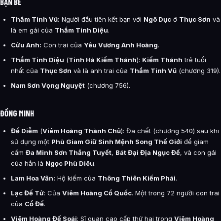
BẠN BÈ
Thẩm Tinh Vũ:
Người đầu tiên kết bạn với
Ngô Dục
ở
Thục Sơn
và
là em gái của
Thẩm Tinh Diệu
.
Cửu Anh:
Con trai của
Yêu Vương Anh Hoàng
.
Thẩm Tinh Diệu
(
Tinh Hà Kiếm Thánh
):
Kiếm Thánh
trẻ tuổi
nhất của
Thục Sơn
và là anh trai của
Thẩm Tinh Vũ
(chương 319).
Nam Sơn Vọng Nguyệt
(chương 756).
ĐỒNG MINH
Đế Diễm
(
Viêm Hoàng Thành Chủ
): Đã chết (chương 540) sau khi
sử dụng một
Phù Giam Giữ Sinh Mệnh Song Thế Giới
để giam
cầm
Đa Minh Sơn Thắng Tuyết
,
Bát Đại Địa Ngục Đế
, và con gái
của hắn là
Ngọc Phù Diêu
.
Lam Hoa Vân:
Hộ kiếm của
Thông Thiên Kiếm Phái
.
Lạc Đế Tử
: Của
Viêm Hoàng Cổ Quốc
. Một trong 72 người con trai
của
Cổ Đế
.
Viêm Hoàng Đế Soái
: Sĩ quan cao cấp thứ hai trong
Viêm Hoàng