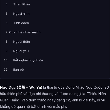
Thân Phận
Ngoại hình
Tính cách
Quan hệ nhân mạch
Người thân
Người yêu
Kết nghĩa huynh đệ
Bạn bè
Đồng minh
Ngô Dục (吴煜 – Wu Yu)
là thái tử của Đông Nhạc Ngô Quốc, sở
Kẻ thù
hữu thiên phú võ đạo phi thường và được ca ngợi là “Thiếu Niên
Năng lực sức mạnh
Quân Thần”. Vào đêm trước ngày đăng cơ, anh bị gài bẫy, bị vu
khống có quan hệ bất chính với mẫu phi.
Cảnh giới