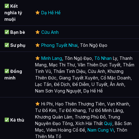
Kết
nghĩa tỷ
Dạ Hề Hề
muội
Bạn bè
Cửu Anh
Sư phụ
Phong Tuyết Nhai
, Tôn Ngộ Đạo
Minh Lang
, Tôn Ngộ Đạo,
Tô Nhan
Ly, Thanh
Mang, Mạc Thi Thư, Vãn Thiên Dục Tuyết, Thẩm
Đồng
Tinh Vũ, Thẩm Tinh Diệu, Cửu Anh, Khương
minh
Thiên Đức, Giang Tuyết Xuyên, Cổ Mặc Doanh,
Lạc Tần, Đế Dịch, Đế Diễm, U Tuyết, Ân Anh,
Nam Sơn Vọng Nguyệt, Dạ Hề Hề
Hi Phi, Hạo Thiên Thượng Tiên, Vạn Khanh,
Tư Đồ Kim, Tư Đồ Khang, Tư Đồ Minh Lãng,
Khương Quân Lâm, Trương Phù Đồ, Trung
Kẻ thù
Nguyên Đạo Tông, Xích Hải Thất
Quỷ
, Bắc Sơn
Mạc, Viêm Hoàng Cổ Đế,
Nam Cung Vi
, Thôn
Thiên Ma Tổ