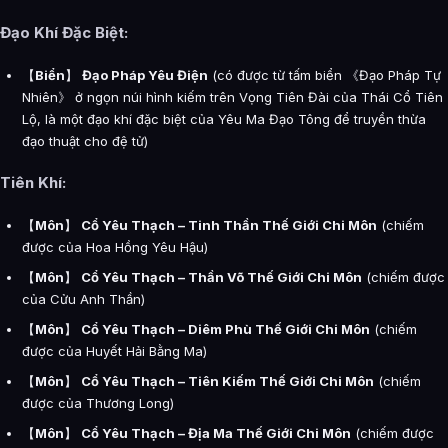
Đạo Khí Đặc Biệt:
【
Biển
】
Đạo Pháp Yêu Điện
(có được từ tấm biển 《Đạo Pháp Tự
Nhiên》 ở ngọn núi hình kiếm trên Vọng Tiên Đài của Thái Cổ Tiên
Lộ, là một đạo khí đặc biệt của Yêu Ma Đạo Tông để truyền thừa
đạo thuật cho đệ tử)
Tiên Khí:
【
Môn
】
Cổ Yêu Thạch – Tinh Thần Thế Giới Chi Môn
(chiếm
được của Hoa Hồng Yêu Hậu)
【
Môn
】
Cổ Yêu Thạch – Thần Võ Thế Giới Chi Môn
(chiếm được
của Cửu Anh Thần)
【
Môn
】
Cổ Yêu Thạch – Diêm Phù Thế Giới Chi Môn
(chiếm
được của Huyết Hải Bằng Ma)
【
Môn
】
Cổ Yêu Thạch – Tiên Kiếm Thế Giới Chi Môn
(chiếm
được của Thương Long)
【
Môn
】
Cổ Yêu Thạch – Địa Ma Thế Giới Chi Môn
(chiếm được