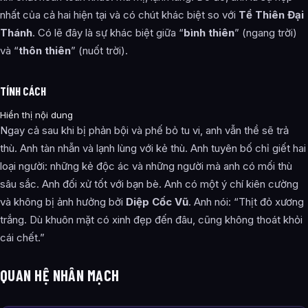
nhất của cả hai hiện tại và có chút khác biệt so với
Tề Thiên Đại
Thánh
. Có lẽ đây là sự khác biệt giữa “
bình thiên
” (ngang trời)
và “
thôn thiên
” (nuốt trời).
TÍNH CÁCH
Hiển thị nội dung
Ngay cả sau khi bị phản bội và phế bỏ tu vi, anh vẫn thề sẽ trả
thù. Anh tàn nhẫn và lạnh lùng với kẻ thù. Anh tuyên bố chỉ giết hai
loại người: những kẻ độc ác và những người mà anh có mối thù
sâu sắc. Anh đối xử tốt với bạn bè. Anh có một ý chí kiên cường
và không bị ảnh hưởng bởi
Diệp Cốc Vũ
. Anh nói: “Thịt đỏ xương
trắng. Dù khuôn mặt có xinh đẹp đến đâu, cũng không thoát khỏi
cái chết.”
QUAN HỆ NHÂN MẠCH