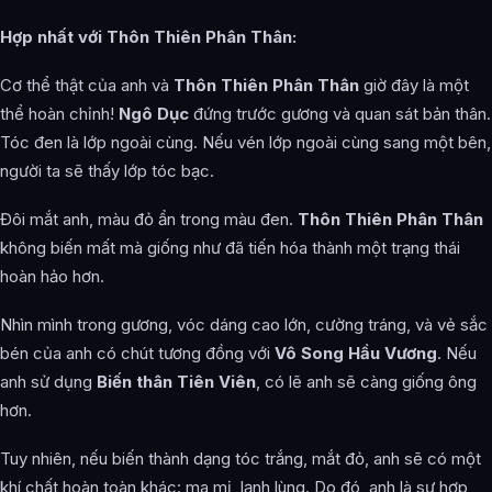
Hợp nhất với Thôn Thiên Phân Thân:
Cơ thể thật của anh và
Thôn Thiên Phân Thân
giờ đây là một
thể hoàn chỉnh!
Ngô Dục
đứng trước gương và quan sát bản thân.
Tóc đen là lớp ngoài cùng. Nếu vén lớp ngoài cùng sang một bên,
người ta sẽ thấy lớp tóc bạc.
Đôi mắt anh, màu đỏ ẩn trong màu đen.
Thôn Thiên Phân Thân
không biến mất mà giống như đã tiến hóa thành một trạng thái
hoàn hảo hơn.
Nhìn mình trong gương, vóc dáng cao lớn, cường tráng, và vẻ sắc
bén của anh có chút tương đồng với
Vô Song Hầu Vương
. Nếu
anh sử dụng
Biến thân Tiên Viên
, có lẽ anh sẽ càng giống ông
hơn.
Tuy nhiên, nếu biến thành dạng tóc trắng, mắt đỏ, anh sẽ có một
khí chất hoàn toàn khác: ma mị, lạnh lùng. Do đó, anh là sự hợp