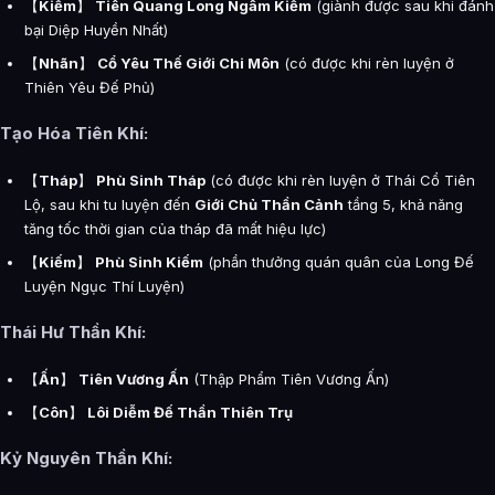
【
Kiếm
】
Tiên Quang Long Ngâm Kiếm
(giành được sau khi đánh
bại Diệp Huyền Nhất)
【
Nhãn
】
Cổ Yêu Thế Giới Chi Môn
(có được khi rèn luyện ở
Thiên Yêu Đế Phủ)
Tạo Hóa Tiên Khí:
【
Tháp
】
Phù Sinh Tháp
(có được khi rèn luyện ở Thái Cổ Tiên
Lộ, sau khi tu luyện đến
Giới Chủ Thần Cảnh
tầng 5, khả năng
tăng tốc thời gian của tháp đã mất hiệu lực)
【
Kiếm
】
Phù Sinh Kiếm
(phần thưởng quán quân của Long Đế
Luyện Ngục Thí Luyện)
Thái Hư Thần Khí:
【
Ấn
】
Tiên Vương Ấn
(Thập Phẩm Tiên Vương Ấn)
【
Côn
】
Lôi Diễm Đế Thần Thiên Trụ
Kỷ Nguyên Thần Khí: