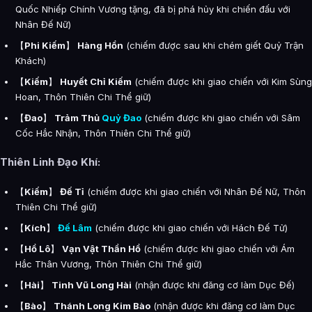
Quốc Nhiếp Chính Vương tặng, đã bị phá hủy khi chiến đấu với
Nhân Đế Nữ)
【
Phi Kiếm
】
Hàng Hồn
(chiếm được sau khi chém giết Quỷ Trận
Khách)
【
Kiếm
】
Huyết Chỉ Kiếm
(chiếm được khi giao chiến với Kim Sùng
Hoan, Thôn Thiên Chi Thể giữ)
【
Đao
】
Trảm Thủ
Quỷ Đao
(chiếm được khi giao chiến với Sâm
Cốc Hắc Nhận, Thôn Thiên Chi Thể giữ)
Thiên Linh Đạo Khí:
【
Kiếm
】
Đế Tỉ
(chiếm được khi giao chiến với Nhân Đế Nữ, Thôn
Thiên Chi Thể giữ)
【
Kích
】
Đế Lâm
(chiếm được khi giao chiến với Hách Đế Tử)
【
Hồ Lô
】
Vạn Vật Thần Hồ
(chiếm được khi giao chiến với Ám
Hắc Thân Vương, Thôn Thiên Chi Thể giữ)
【
Hài
】
Tinh Vũ Long Hài
(nhận được khi đăng cơ làm Dục Đế)
【
Bào
】
Thánh Long Kim Bào
(nhận được khi đăng cơ làm Dục