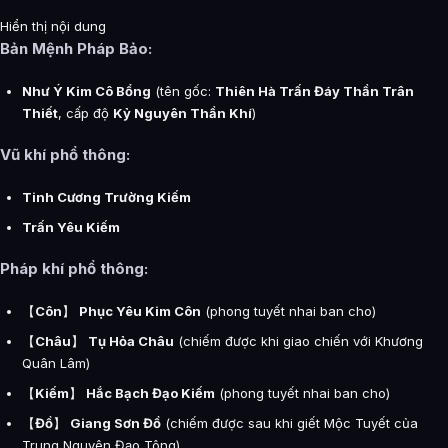
Hiển thị nội dung
Bản Mệnh Pháp Bảo:
Như Ý Kim Cô Bổng
(tên gốc:
Thiên Hà Trấn Đáy Thần Trân
Thiết
, cấp độ
Kỷ Nguyên Thần Khí
)
Vũ khí phổ thông:
Tinh Cương Trường Kiếm
Trấn Yêu Kiếm
Pháp khí phổ thông:
【
Côn
】
Phục Yêu Kim Côn
(phong tuyết nhai ban cho)
【
Châu
】
Tụ Hỏa Châu
(chiếm được khi giao chiến với Khương
Quân Lâm)
【
Kiếm
】
Hắc Bạch Đạo Kiếm
(phong tuyết nhai ban cho)
【
Đồ
】
Giang Sơn Đồ
(chiếm được sau khi giết Mộc Tuyết của
Trung Nguyên Đạo Tông)