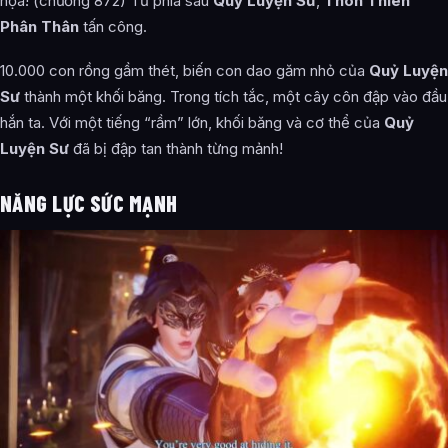
họa! (chương 872) Từ phía sau
Quỷ Luyện Sư
,
Thôn Thiên
Phân Thân
tấn công.
10.000 con rồng gầm thét, biến con dao găm nhỏ của
Quỷ Luyện
Sư
thành một khối băng. Trong tích tắc, một cây côn đập vào đầu
hắn ta. Với một tiếng “rầm” lớn, khối băng và cơ thể của
Quỷ
Luyện Sư
đã bị đập tan thành từng mảnh!
NĂNG LỰC SỨC MẠNH