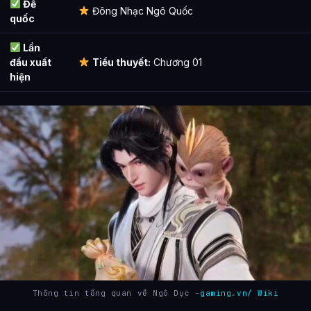
Đế
Đông Nhạc Ngô Quốc
quốc
Lần
đầu xuất
Tiểu thuyết:
Chương 01
hiện
Thông tin tổng quan về Ngô Dục –
gaming.vn/ Wiki