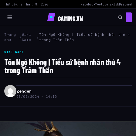
Thứ Bảy, 8 Tháng 8, 2026
Facebook
Youtube
Tiktok
Discord
GAMING.VN
Trang
Wiki
Tôn Ngộ Không | Tiểu sử bệnh nhân thứ 4
/
/
chu
Game
trong Trảm Thần
WIKI GAME
Tôn Ngộ Không | Tiểu sử bệnh nhân thứ 4
trong Trảm Thần
Zenden
25/09/2024 - 14:10