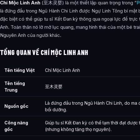
Chí Mộc Linh Anh
(至木灵婴) là một thiết lập quan trọng trong “
P
là đứng đầu trong Ngũ Hành Chi Linh được Ngự Linh Tông bí mật b
đặc biệt có thể giúp tu sĩ Kết Đan kỳ thông qua ngoại lực để trực
Anh. Toàn thân nó lờ mờ lục quang, mang hình thái của một bé tra
Nguyên Anh của người khác.
TỔNG QUAN VỀ CHÍ MỘC LINH ANH
Tên tiếng Việt
Chí Mộc Linh Anh
Tên tiếng
至木灵婴
Trung
Là đứng đầu trong Ngũ Hành Chi Linh, do ma 
Nguồn gốc
bồi dưỡng.
Công năng
Giúp tu sĩ Kết Đan kỳ có thể tạm thời đạt được
gốc
(nhưng không tăng thọ nguyên).