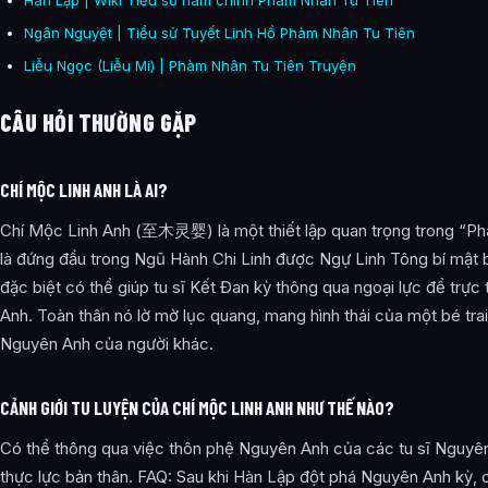
Hàn Lập | Wiki Tiểu sử nam chính Phàm Nhân Tu Tiên
Ngân Nguyệt | Tiểu sử Tuyết Linh Hồ Phàm Nhân Tu Tiên
Liễu Ngọc (Liễu Mi) | Phàm Nhân Tu Tiên Truyện
CÂU HỎI THƯỜNG GẶP
CHÍ MỘC LINH ANH LÀ AI?
Chí Mộc Linh Anh (至木灵婴) là một thiết lập quan trọng trong “Ph
là đứng đầu trong Ngũ Hành Chi Linh được Ngự Linh Tông bí mật b
đặc biệt có thể giúp tu sĩ Kết Đan kỳ thông qua ngoại lực để trực
Anh. Toàn thân nó lờ mờ lục quang, mang hình thái của một bé tra
Nguyên Anh của người khác.
CẢNH GIỚI TU LUYỆN CỦA CHÍ MỘC LINH ANH NHƯ THẾ NÀO?
Có thể thông qua việc thôn phệ Nguyên Anh của các tu sĩ Nguyê
thực lực bản thân. FAQ: Sau khi Hàn Lập đột phá Nguyên Anh kỳ, 