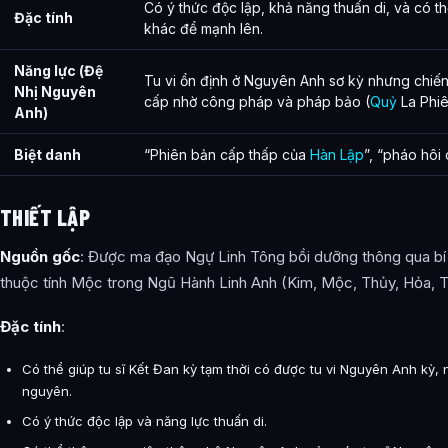
Có ý thức độc lập, khả năng thuấn di, và có 
Đặc tính
khác để mạnh lên.
Năng lực (Đệ
Tu vi ổn định ở Nguyên Anh sơ kỳ nhưng chiến
Nhị Nguyên
cấp nhờ công pháp và pháp bảo (
Quỷ
La Phiê
Anh)
Biệt danh
“Phiên bản cấp thấp của
Hàn Lập
”, “pháo hôi 
THIẾT LẬP
Nguồn gốc
: Được ma đạo Ngự Linh Tông bồi dưỡng thông qua bí 
thuộc tính Mộc trong Ngũ Hành Linh Anh (Kim, Mộc, Thủy, Hỏa, T
Đặc tính
:
Có thể giúp tu sĩ Kết Đan kỳ tạm thời có được tu vi Nguyên Anh kỳ,
nguyên.
Có ý thức độc lập và năng lực thuấn di.