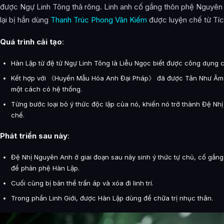
được Ngự Linh Tông thả rông. Linh anh cố gắng thôn phệ Nguyê
lại bị hắn dùng
Thanh Trúc Phong Vân Kiếm
được luyện chế từ Tíc
Quá trình cải tạo
:
Hàn Lập từ đệ tử Ngự Linh Tông là Liễu Ngọc biết được công dụng 
Kết hợp với 《Huyền Mẫu Hóa Anh Đại Pháp》 đã được Tân Như Âm cả
một cách có hệ thống.
Từng bước loại bỏ ý thức độc lập của nó, khiến nó trở thành Đệ N
chế.
Phát triển sau này
:
Đệ Nhị Nguyên Anh ở giai đoạn sau nảy sinh ý thức tự chủ, cố gắng
để phản phệ Hàn Lập.
Cuối cùng bị bản thể trấn áp và xóa đi linh trí.
Trong phần Linh Giới, được Hàn Lập dùng để chữa trị nhục thân.