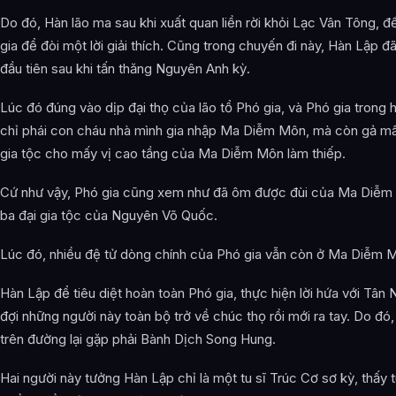
Do đó, Hàn lão ma sau khi xuất quan liền rời khỏi Lạc Vân Tông,
gia để đòi một lời giải thích. Cũng trong chuyến đi này, Hàn Lập
đầu tiên sau khi tấn thăng Nguyên Anh kỳ.
Lúc đó đúng vào dịp đại thọ của lão tổ Phó gia, và Phó gia trong
chỉ phái con cháu nhà mình gia nhập Ma Diễm Môn, mà còn gả mấy
gia tộc cho mấy vị cao tầng của Ma Diễm Môn làm thiếp.
Cứ như vậy, Phó gia cũng xem như đã ôm được đùi của Ma Diễm 
ba đại gia tộc của Nguyên Võ Quốc.
Lúc đó, nhiều đệ tử dòng chính của Phó gia vẫn còn ở Ma Diễm 
Hàn Lập để tiêu diệt hoàn toàn Phó gia, thực hiện lời hứa với Tân
đợi những người này toàn bộ trở về chúc thọ rồi mới ra tay. Do đó,
trên đường lại gặp phải Bành Dịch Song Hung.
Hai người này tưởng Hàn Lập chỉ là một tu sĩ Trúc Cơ sơ kỳ, thấy t