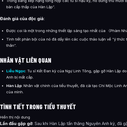
Trong bảng xếp hạng tổng hợp các tu sĩ hậu kỳ, nó đứng thứ mười b
bản cấp thấp của Hàn Lập”.
Đánh giá của độc giả
:
Được coi là một trong những thiết lập sáng tạo nhất của 《Phàm N
Tình tiết phản bội của nó đã dấy lên các cuộc thảo luận về “ý thức
thân”.
NHÂN VẬT LIÊN QUAN
Liễu Ngọc
: Tu sĩ Kết Đan kỳ của Ngự Linh Tông, gặp gỡ Hàn Lập do
Anh bị mất cắp.
Hàn Lập
: Nhân vật chính của tiểu thuyết, đã cải tạo Chí Mộc Linh
của mình.
TÌNH TIẾT TRONG TIỂU THUYẾT
Hiển thị nội dung
Lần đầu gặp gỡ
: Sau khi Hàn Lập tấn thăng Nguyên Anh kỳ, đã g