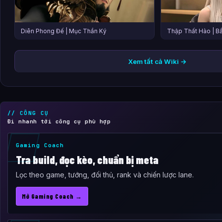
Diên Phong Đế | Mục Thần Ký
Thập Thất Hào | B
Xem tất cả Wiki →
// CÔNG CỤ
Đi nhanh tới công cụ phù hợp
Gaming Coach
Tra build, đọc kèo, chuẩn bị meta
Lọc theo game, tướng, đối thủ, rank và chiến lược lane.
Mở Gaming Coach →