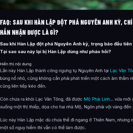
FAQ: SAU KHI HÀN LẬP ĐỘT PHÁ NGUYÊN ANH KỲ, CHÍ
HẮN NHẬN ĐƯỢC LÀ GÌ?
Sau khi Hàn Lập đột phá Nguyên Anh kỳ, trọng bảo đầu tiên
Tại sao sau này lại bị Hàn Lập dùng như pháo hôi?
Hiển thị nội dung
Lần này Hàn Lập thành công ngưng tụ Nguyên Anh tại
Lạc Vân T
bùng nổ nhỏ, cũng không cần phải phát triển một cách âm thầm 
cũng liên tiếp kéo đến.
Còn chưa ra khỏi Lạc Vân Tông, đã được
Mộ Phái Linh
… vừa mới xu
xuống một thị thiếp, dọa cho hai nhà Mộ, Ngôn phải vội vàng đến x
Lúc này Hàn Lập mặc dù chưa thể đi ngang ở Thiên Nam, nhưng n
một số nguy hiểm thì vẫn có thể làm được.