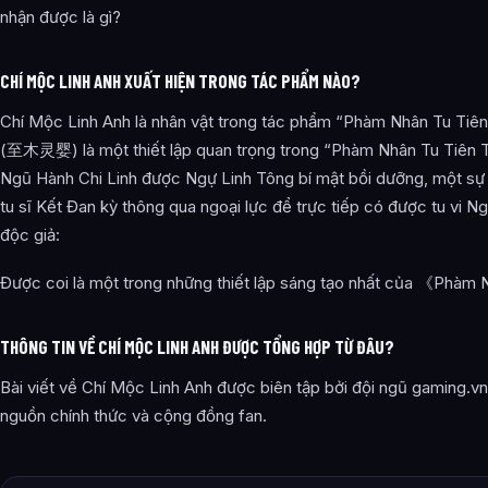
nhận được là gì?
CHÍ MỘC LINH ANH XUẤT HIỆN TRONG TÁC PHẨM NÀO?
Chí Mộc Linh Anh là nhân vật trong tác phẩm “Phàm Nhân Tu Tiên
(至木灵婴) là một thiết lập quan trọng trong “Phàm Nhân Tu Tiên Tr
Ngũ Hành Chi Linh được Ngự Linh Tông bí mật bồi dưỡng, một sự t
tu sĩ Kết Đan kỳ thông qua ngoại lực để trực tiếp có được tu vi 
độc giả:
Được coi là một trong những thiết lập sáng tạo nhất của 《Phàm
THÔNG TIN VỀ CHÍ MỘC LINH ANH ĐƯỢC TỔNG HỢP TỪ ĐÂU?
Bài viết về Chí Mộc Linh Anh được biên tập bởi đội ngũ gaming.vn
nguồn chính thức và cộng đồng fan.