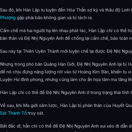
Sau đó, khi Hàn Lập tu luyện đến Hóa Thần sơ kỳ và thâu độ Linh 
Phượng
gặp phải bão không gian và bị tách ra.
Cấm chế mà hai người hạ lên nhau phát tác, Hàn Lập chỉ có thể 
bản thân và Đệ Nhị Nguyên Anh để chống lại cấm chế, bảo toàn n
Sau này tại Thiên Uyên Thành mới luyện chế lại được Đệ Nhị Ngu
Nhưng trong phó bản Quảng Hàn Giới, Đệ Nhị Nguyên Anh lại bị H
để nó chịu đựng năng lượng rót vào từ Hoàng Kim Bàn, khiến tu vi 
Luyện Hư đỉnh phong, nhưng cũng làm cho ẩn họa tâm ma tăng lên
Hàn Lập chỉ có thể để Đệ Nhị Nguyên Anh ở trong trạng thái tĩnh t
Về sau, khi Ma giới xâm lược, Hàn Lập bị phân thân của Huyết Q
Sát Thánh Tổ
truy sát.
Bất đắc dĩ, hắn chỉ có thể để Đệ Nhị Nguyên Anh xui xẻo đi dẫn dụ