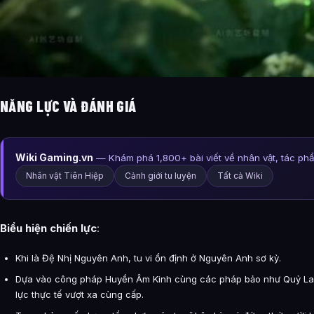
NĂNG LỰC VÀ ĐÁNH GIÁ
Wiki Gaming.vn
— Khám phá 1,800+ bài viết về nhân vật, tác ph
Nhân vật Tiên Hiệp
Cảnh giới tu luyện
Tất cả Wiki
Biểu hiện chiến lực
:
Khi là Đệ Nhị Nguyên Anh, tu vi ổn định ở Nguyên Anh sơ kỳ.
Dựa vào công pháp Huyền Âm Kinh cùng các pháp bảo như Quỷ La 
lực thực tế vượt xa cùng cấp.