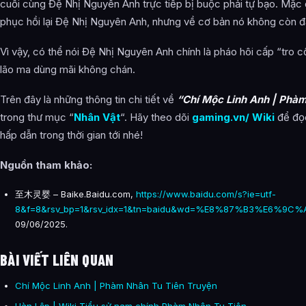
cuối cùng Đệ Nhị Nguyên Anh trực tiếp bị buộc phải tự bạo. Mặc 
phục hồi lại Đệ Nhị Nguyên Anh, nhưng về cơ bản nó không còn đấ
Vì vậy, có thể nói Đệ Nhị Nguyên Anh chính là pháo hôi cấp “tro 
lão ma dùng mãi không chán.
Trên đây là những thông tin chi tiết về
“Chí Mộc Linh Anh | Phàm
trong thư mục “
Nhân Vật
“. Hãy theo dõi
gaming.vn/ Wiki
để đọc
hấp dẫn trong thời gian tới nhé!
Nguồn tham khảo
:
至木灵婴 – Baike.Baidu.com,
https://www.baidu.com/s?ie=utf-
8&f=8&rsv_bp=1&rsv_idx=1&tn=baidu&wd=%E8%87%B3%E6%9
09/06/2025.
BÀI VIẾT LIÊN QUAN
Chí Mộc Linh Anh | Phàm Nhân Tu Tiên Truyện