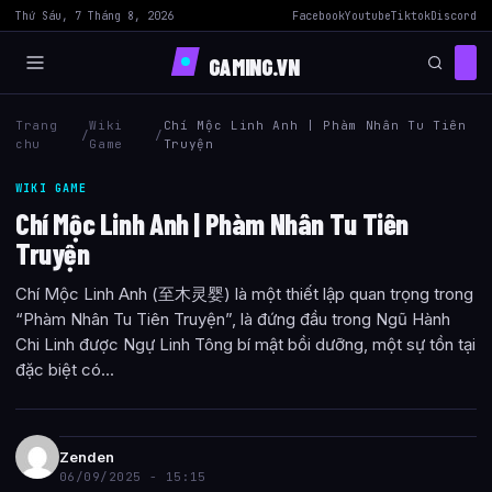
Thứ Sáu, 7 Tháng 8, 2026
Facebook
Youtube
Tiktok
Discord
GAMING.VN
Trang
Wiki
Chí Mộc Linh Anh | Phàm Nhân Tu Tiên
/
/
chu
Game
Truyện
WIKI GAME
Chí Mộc Linh Anh | Phàm Nhân Tu Tiên
Truyện
Chí Mộc Linh Anh (至木灵婴) là một thiết lập quan trọng trong
“Phàm Nhân Tu Tiên Truyện”, là đứng đầu trong Ngũ Hành
Chi Linh được Ngự Linh Tông bí mật bồi dưỡng, một sự tồn tại
đặc biệt có...
Zenden
06/09/2025 - 15:15