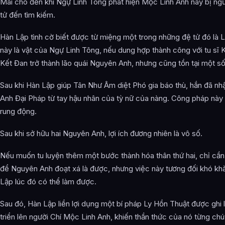
Mãi cho đến khi Ngự Linh Tông phát hiện Mộc Linh Anh này bị ngườ
tử đến tìm kiếm.
Hàn Lập tình cờ biết được từ miệng một trong những đệ tử đó là
này là vật của Ngự Linh Tông, nếu dung hợp thành công với tu sĩ K
Kết Đan trở thành lão quái Nguyên Anh, nhưng cũng tồn tại một số 
Sau khi Hàn Lập giúp Tân Như Âm diệt Phó gia báo thù, hắn đã 
Anh Đại Pháp từ tay hậu nhân của tỳ nữ của nàng. Công pháp này
rung động.
Sau khi sở hữu hai Nguyên Anh, lợi ích đương nhiên là vô số.
Nếu muốn tu luyện thêm một bước thành hóa thân thứ hai, chỉ cần 
để Nguyên Anh đoạt xá là được, nhưng việc này tương đối khó khă
Lập lúc đó có thể làm được.
Sau đó, Hàn Lập liền lợi dụng một bí pháp Ly Hồn Thuật được ghi l
triển lên người Chí Mộc Linh Anh, khiến thần thức của nó từng chú