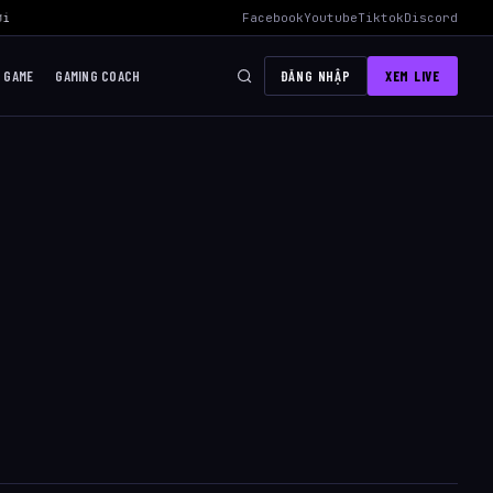
i Mid Hiệu Quả Nhất
›
AWC 2026 Liên Quân Mobile – Lịch Thi Đấu, Đ
Facebook
Youtube
Tiktok
Discord
I GAME
GAMING COACH
ĐĂNG NHẬP
XEM LIVE