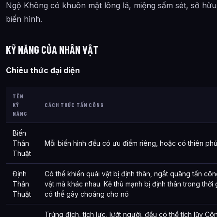
Ngộ Không có khuôn mặt lông lá, miệng sấm sét, sở hữu
biến hình.
KỸ NĂNG CỦA NHÂN VẬT
Chiêu thức đại diện
TÊN
KỸ
CÁCH THỨC TẤN CÔNG
NĂNG
Biến
Thân
Mỗi biến hình đều có ưu điểm riêng, hoặc có thiên ph
Thuật
Định
Có thể khiến quái vật bị định thân, ngắt quãng tấn công
Thân
vật mà khác nhau. Kẻ thù mạnh bị định thân trong thờ
Thuật
có thể gây choáng cho nó
Trúng đích, tích lực, lướt người, đều có thể tích lũy C