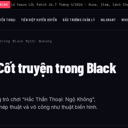
›
Build Yasuo LOL Patch 26.7 Tháng 4/2026 – Rune, Item, Cách Chơ
KING
YỀN THOẠI
TIÊN HIỆP HUYỀN HUYỄN
ĐẤU TRƯỜNG CHÂN LÝ
VALORANT
WIK
trong Black Myth: Wukong
 Cốt truyện trong Black
trò chơi “Hắc Thần Thoại: Ngộ Không”,
hép thuật và võ công như thuật biến hình.