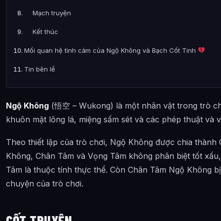
Mạch truyện
Kết thúc
Mối quan hệ tình cảm của Ngộ Không và Bạch Cốt Tinh
Tin bên lề
Ảnh về Ngộ Không trong Hắc Thần Thoại
Ngộ Không
(悟空 – Wukong) là một nhân vật trong trò c
Bài Viết Liên Quan
khuôn mặt lông lá, miệng sấm sét và các phép thuật và v
Câu Hỏi Thường Gặp
Theo thiết lập của trò chơi, Ngộ Không được chia thà
Ngộ Không là gì?
Không, Chân Tâm và Vọng Tâm không phân biệt tốt xấu, 
Cách chơi Ngộ Không hiệu quả nhất?
Tâm là thuộc tính thực thể. Còn Chân Tâm Ngộ Không bị
Thông tin về Ngộ Không được tổng hợp từ đâu?
chuyện của trò chơi.
CỐT TRUYỆN