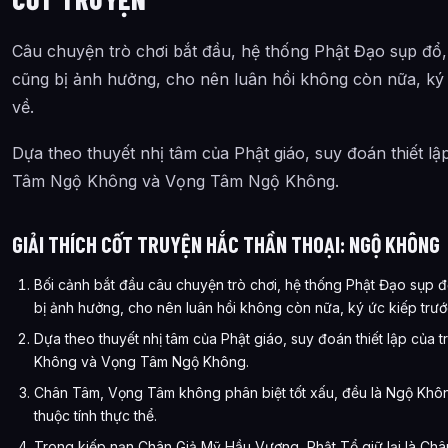
Câu chuyện trò chơi bắt đầu, hệ thống Phật Đạo sụp đổ,
cũng bị ảnh hưởng, cho nên luân hồi không còn nữa, ký ứ
về.
Dựa theo thuyết nhị tâm của Phật giáo, suy đoán thiết lậ
Tâm Ngộ Không và Vọng Tâm Ngộ Không.
GIẢI THÍCH CỐT TRUYỆN HẮC THẦN THOẠI: NGỘ KHÔNG
Bối cảnh bắt đầu câu chuyện trò chơi, hệ thống Phật Đạo sụp 
bị ảnh hưởng, cho nên luân hồi không còn nữa, ký ức kiếp trước
Dựa theo thuyết nhị tâm của Phật giáo, suy đoán thiết lập của
Không và Vọng Tâm Ngộ Không.
Chân Tâm, Vọng Tâm không phân biệt tốt xấu, đều là Ngộ Không
thuộc tính thực thể.
Trong kiếp nạn Chân Giả Mỹ Hầu Vương, Phật Tổ giữ lại là Châ