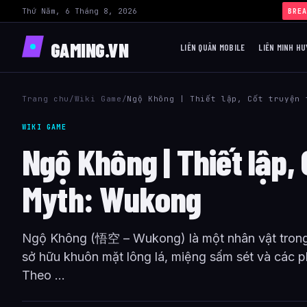
Thứ Năm, 6 Tháng 8, 2026
BREA
GAMING.VN
LIÊN QUÂN MOBILE
LIÊN MINH HU
Trang chu
/
Wiki Game
/
Ngộ Không | Thiết lập, Cốt truyện 
WIKI GAME
Ngộ Không | Thiết lập,
Myth: Wukong
Ngộ Không (悟空 – Wukong) là một nhân vật trong 
sở hữu khuôn mặt lông lá, miệng sấm sét và các p
Theo ...