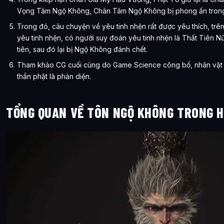
Vọng Tâm Ngộ Không, Chân Tâm Ngộ Không bị phong ấn trong
Trong đó, câu chuyện về yêu tinh nhện rất được yêu thích, trê
yêu tinh nhện, có người suy đoán yêu tinh nhện là Thất Tiên N
tiên, sau đó lại bị Ngộ Không đánh chết.
Tham khảo CG cuối cùng do Game Science công bố, nhân vật c
thần phật là phản diện.
TỔNG QUAN VỀ TÔN NGỘ KHÔNG TRONG H