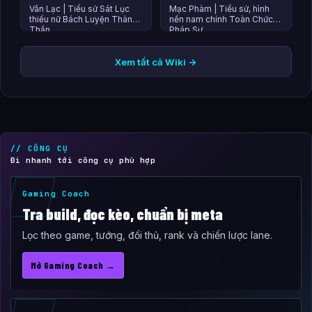
Vân Lạc | Tiểu sử Sát Lục
Mạc Phàm | Tiểu sử, hình
thiếu nữ Bách Luyện Thành
nền nam chính Toàn Chức
Thần
Pháp Sư
Xem tất cả Wiki →
// CÔNG CỤ
Đi nhanh tới công cụ phù hợp
Gaming Coach
Tra build, đọc kèo, chuẩn bị meta
Lọc theo game, tướng, đối thủ, rank và chiến lược lane.
Mở Gaming Coach →