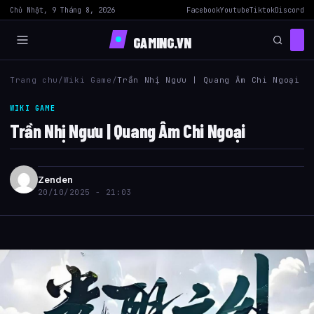
Chủ Nhật, 9 Tháng 8, 2026
Facebook
Youtube
Tiktok
Discord
GAMING.VN
Trang chu
/
Wiki Game
/
Trần Nhị Ngưu | Quang Âm Chi Ngoại
WIKI GAME
Trần Nhị Ngưu | Quang Âm Chi Ngoại
Zenden
20/10/2025 - 21:03