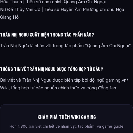
Hứa Thanh | Tiểu sử nam chính Quang Âm Chi Ngoại
Nữ Đế Thủy Vân Cơ | Tiểu sử Huyễn Âm Phường chi chủ Họa
Giang Hồ
TRẦN NHỊ NGƯU XUẤT HIỆN TRONG TÁC PHẨM NÀO?
Trần Nhị Ngưu là nhân vật trong tác phẩm “Quang Âm Chi Ngoại”.
THÔNG TIN VỀ TRẦN NHỊ NGƯU ĐƯỢC TỔNG HỢP TỪ ĐÂU?
Bài viết về Trần Nhị Ngưu được biên tập bởi đội ngũ gaming.vn/
Wiki, tổng hợp từ các nguồn chính thức và cộng đồng fan.
KHÁM PHÁ THÊM WIKI GAMING
Hơn 1,800 bài viết chi tiết về nhân vật, tác phẩm, và game guide