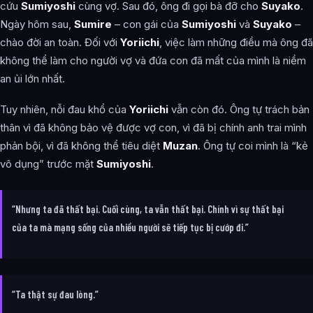
cứu
Sumiyoshi
cùng vợ. Sau đó, ông đi gọi bà đỡ cho
Suyako
.
Ngày hôm sau,
Sumire
– con gái của
Sumiyoshi
và
Suyako
–
chào đời an toàn. Đối với
Yoriichi
, việc làm những điều mà ông đã
không thể làm cho người vợ và đứa con đã mất của mình là niềm
an ủi lớn nhất.
Tuy nhiên, nỗi đau khổ của
Yoriichi
vẫn còn đó. Ông tự trách bản
thân vì đã không bảo vệ được vợ con, vì đã bị chính anh trai mình
phản bội, vì đã không thể tiêu diệt
Muzan
. Ông tự coi mình là “kẻ
vô dụng” trước mặt
Sumiyoshi
.
“Nhưng ta đã thất bại. Cuối cùng, ta vẫn thất bại. Chính vì sự thất bại
của ta mà mạng sống của nhiều người sẽ tiếp tục bị cướp đi.”
“Ta thật sự đau lòng.”