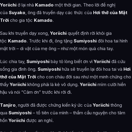
Yoriichi
ở lại nhà
Kamado
một thời gian. Theo lời đề nghị
của
Suyako
, ông đã truyền dạy các thức của
Hơi thở của Mặt
Trời
cho gia tộc
Kamado
.
Sau khi truyền dạy xong,
Yoriichi
quyết định rời khỏi gia
tộc
Kamado
. Trước khi đi, ông tặng
Sumiyoshi
đôi hoa tai hình
mặt trời – di vật của mẹ ông – như một món quà chia tay.
Lúc chia tay,
Sumiyoshi
bày tỏ lòng biết ơn vì
Yoriichi
đã cứu
sống gia đình ông.
Sumiyoshi
hứa sẽ truyền lại đôi hoa tai và
Hơi
thở của Mặt Trời
cho con cháu đời sau như một minh chứng cho
thấy
Yoriichi
không phải là kẻ vô dụng.
Yoriichi
mỉm cười hiền
hậu và nói “Cảm ơn” trước khi rời đi.
Tanjiro
, người đã được chứng kiến ​​ký ức của
Yoriichi
thông
qua
Sumiyoshi
– tổ tiên của mình – thầm cầu nguyện cho tâm
hồn
Yoriichi
được an nghỉ.