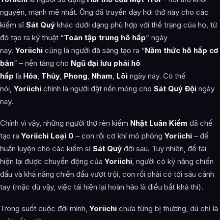
nguyên, mạnh mẽ nhất. Ông đã truyền dạy hơi thở này cho các
kiếm sĩ
Sát Quỷ
khác dưới dạng phù hợp với thể trạng của họ, từ
đó tạo ra kỹ thuật “
Toàn tập trung hô hấp
” ngày
nay.
Yoriichi
cũng là người đã sáng tạo ra “
Năm thức hô hấp cơ
bản
” – nền tảng cho
Ngũ đại lưu phái hô
hấp
là
Hỏa
,
Thủy
,
Phong
,
Nham
,
Lôi
ngày nay. Có thể
nói,
Yoriichi
chính là người đặt nền móng cho
Sát Quỷ Đội
ngày
nay.
Chính vì vậy, những người thợ rèn kiếm
Nhật Luân Kiếm
đã chế
tạo ra
Yoriichi Loại 0
– con rối cơ khí mô phỏng
Yoriichi
– để
huấn luyện cho các kiếm sĩ
Sát Quỷ
đời sau. Tuy nhiên, để tái
hiện lại được chuyển động của
Yoriichi
, người có kỹ năng chiến
đấu và khả năng chiến đấu vượt trội, con rối phải có tới sáu cánh
tay (mặc dù vậy, việc tái hiện lại hoàn hảo là điều bất khả thi).
Trong suốt cuộc đời mình,
Yoriichi
chưa từng bị thương, dù chỉ là