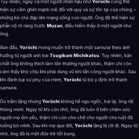
Tuy nhiên, ngay cả một người nhân hậu như
Yoriichi
cũng thể
hiện sự căm ghét mạnh mẽ đối với quỷ và sự tồn tại của chúng –
những kẻ chà đạp lên mạng sống con người. Ông đã thể hiện sự
phẫn nộ rõ ràng trước
Muzan
, điều hiếm thấy ở một người như
ông.
Ban đầu,
Yoriichi
mong muốn trở thành một samurai theo ảnh
hưởng từ người anh trai
Tsugikuni Michikatsu
. Tuy nhiên, bản
chất ông không thích làm tổn thương người khác, thậm chí còn
cảm thấy khó chịu khi phải dùng vũ khí tấn công người khác. Sau
khi đánh bại sư phụ của mình,
Yoriichi
từ bỏ ý định trở thành
samurai.
Dù trầm lặng nhưng
Yoriichi
không hề ngu ngốc, trái lại, ông rất
thông minh. Ngay từ khi còn nhỏ, ông đã luôn ở bên chăm sóc
người mẹ ốm yếu, thậm chí còn che chở cho người cha ruột đã
ruồng bỏ mình. Sau khi mẹ qua đời,
Yoriichi
lặng lẽ rời đi. Ngay từ
nhỏ, ông đã là một đứa trẻ tốt bụng.