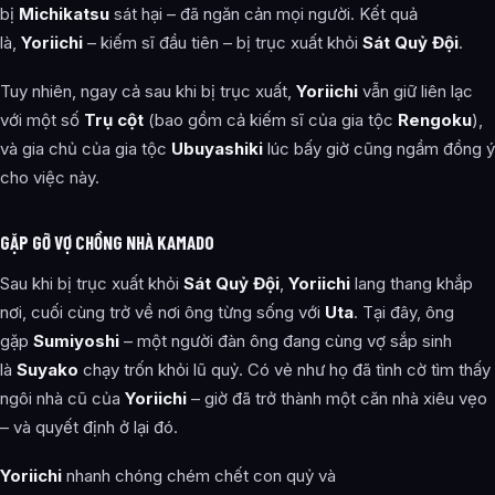
bị
Michikatsu
sát hại – đã ngăn cản mọi người. Kết quả
là,
Yoriichi
– kiếm sĩ đầu tiên – bị trục xuất khỏi
Sát Quỷ Đội
.
Tuy nhiên, ngay cả sau khi bị trục xuất,
Yoriichi
vẫn giữ liên lạc
với một số
Trụ cột
(bao gồm cả kiếm sĩ của gia tộc
Rengoku
),
và gia chủ của gia tộc
Ubuyashiki
lúc bấy giờ cũng ngầm đồng ý
cho việc này.
GẶP GỠ VỢ CHỒNG NHÀ KAMADO
Sau khi bị trục xuất khỏi
Sát Quỷ Đội
,
Yoriichi
lang thang khắp
nơi, cuối cùng trở về nơi ông từng sống với
Uta
. Tại đây, ông
gặp
Sumiyoshi
– một người đàn ông đang cùng vợ sắp sinh
là
Suyako
chạy trốn khỏi lũ quỷ. Có vẻ như họ đã tình cờ tìm thấy
ngôi nhà cũ của
Yoriichi
– giờ đã trở thành một căn nhà xiêu vẹo
– và quyết định ở lại đó.
Yoriichi
nhanh chóng chém chết con quỷ và