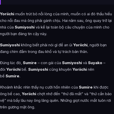
Yoriichi
muốn trút bỏ nỗi lòng của mình, muốn có ai đó thấu hiểu
cho nỗi đau mà ông phải gánh chịu. Hai năm sau, ông quay trở lại
nhà của
Sumiyoshi
và kể lại toàn bộ câu chuyện của mình cho
người bạn đáng tin cậy này.
Sumiyoshi
không biết phải nói gì để an ủi
Yoriichi
, người bạn
đang chìm đắm trong đau khổ và tự trách bản thân.
Đúng lúc đó,
Sumire
– con gái của
Sumiyoshi
và
Suyako
–
đòi
Yoriichi
bế.
Sumiyoshi
cũng khuyên
Yoriichi
nên
bế
Sumire
.
Khoảnh khắc nhìn thấy nụ cười hồn nhiên của
Sumire
khi được
ông bế cao,
Yoriichi
chợt nhớ đến “thứ đã mất” và “thứ cần bảo
vệ” mà bấy lâu nay ông lãng quên. Những giọt nước mắt tuôn rơi
trên gương mặt ông.