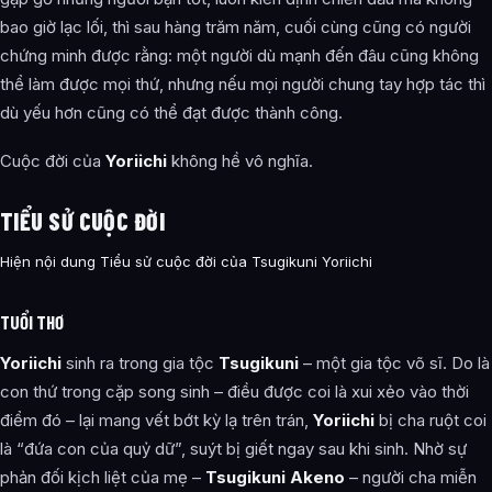
bao giờ lạc lối, thì sau hàng trăm năm, cuối cùng cũng có người
chứng minh được rằng: một người dù mạnh đến đâu cũng không
thể làm được mọi thứ, nhưng nếu mọi người chung tay hợp tác thì
dù yếu hơn cũng có thể đạt được thành công.
Cuộc đời của
Yoriichi
không hề vô nghĩa.
TIỂU SỬ CUỘC ĐỜI
Hiện nội dung Tiểu sử cuộc đời của Tsugikuni Yoriichi
TUỔI THƠ
Yoriichi
sinh ra trong gia tộc
Tsugikuni
– một gia tộc võ sĩ. Do là
con thứ trong cặp song sinh – điều được coi là xui xẻo vào thời
điểm đó – lại mang vết bớt kỳ lạ trên trán,
Yoriichi
bị cha ruột coi
là “đứa con của quỷ dữ”, suýt bị giết ngay sau khi sinh. Nhờ sự
phản đối kịch liệt của mẹ –
Tsugikuni Akeno
– người cha miễn