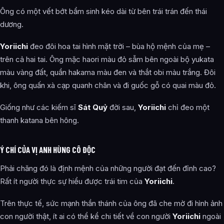
Ông có một vết bớt bẩm sinh kéo dài từ bên trái trán đến thái
dương.
Yoriichi
đeo đôi hoa tai hình mặt trời – bùa hộ mệnh của mẹ –
trên cả hai tai. Ông mặc haori màu đỏ sẫm bên ngoài bộ yukata
màu vàng đất, quần hakama màu đen và thắt obi màu trắng. Đôi
khi, ông quấn xà cạp quanh chân và đi guốc gỗ có quai màu đỏ.
Giống như các kiếm sĩ
Sát Quỷ
đời sau,
Yoriichi
chỉ đeo một
thanh katana bên hông.
Ý CHÍ CỦA VỊ ANH HÙNG CÔ ĐỘC
Phải chăng đó là định mệnh của những người đạt đến đỉnh cao?
Rất ít người thực sự hiểu được trái tim của
Yoriichi
.
Trên thực tế, sức mạnh thần thánh của ông đã che mờ đi hình ảnh
con người thật, ít ai có thể kể chi tiết về con người
Yoriichi
ngoài