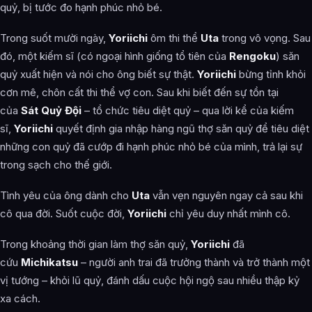
quỷ, bị tước đo hạnh phúc nhỏ bé.
Trong suốt mười ngày,
Yoriichi
ôm thi thể
Uta
trong vô vọng. Sau
đó, một kiếm sĩ (có ngoại hình giống tổ tiên của
Rengoku
) săn
quỷ xuất hiện và nói cho ông biết sự thật.
Yoriichi
bừng tỉnh khỏi
cơn mê, chôn cất thi thể vợ con. Sau khi biết đến sự tồn tại
của
Sát Quỷ Đội
– tổ chức tiêu diệt quỷ – qua lời kể của kiếm
sĩ,
Yoriichi
quyết định gia nhập hàng ngũ thợ săn quỷ để tiêu diệt
những con quỷ đã cướp đi hạnh phúc nhỏ bé của mình, trả lại sự
trong sạch cho thế giới.
Tình yêu của ông dành cho
Uta
vẫn vẹn nguyên ngay cả sau khi
cô qua đời. Suốt cuộc đời,
Yoriichi
chỉ yêu duy nhất mình cô.
Trong khoảng thời gian làm thợ săn quỷ,
Yoriichi
đã
cứu
Michikatsu
– người anh trai đã trưởng thành và trở thành một
vị tướng – khỏi lũ quỷ, đánh dấu cuộc hội ngộ sau nhiều thập kỷ
xa cách.