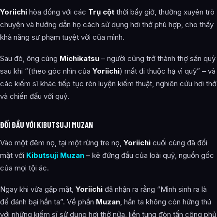
Yoriichi
hòa đồng với các
Trụ cột
thời bấy giờ, thường xuyên trò
chuyện và hướng dẫn họ cách sử dụng hơi thở phù hợp, cho thấy
khả năng sư phạm tuyệt vời của mình.
Sau đó, ông cùng
Michikatsu
– người cũng trở thành thợ săn quỷ
sau khi “(theo góc nhìn của
Yoriichi
) mất đi thuộc hạ vì quỷ” – và
các kiếm sĩ khác tiếp tục rèn luyện kiếm thuật, nghiên cứu hơi thở
và chiến đấu với quỷ.
ĐỐI ĐẦU VỚI KIBUTSUJI MUZAN
Vào một đêm nọ, tại một rừng tre nọ,
Yoriichi
cuối cùng đã đối
mặt với
Kibutsuji Muzan
– kẻ đứng đầu của loài quỷ, nguồn gốc
của mọi tội ác.
Ngay khi vừa gặp mặt,
Yoriichi
đã nhận ra rằng “Mình sinh ra là
để đánh bại hắn ta”. Về phần
Muzan
, hắn ta không còn hứng thú
với những kiếm sĩ sử dụng hơi thở nữa, liền tung đòn tấn công phủ