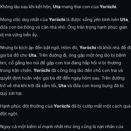
Không lâu sau khi kết hôn,
Uta
mang thai con của
Yoriichi
.
Mong ước duy nhất của
Yoriichi
là được sống yên bình bên
Uta
,
đứa con bé bỏng và căn nhà nhỏ. Ông trân trọng hạnh phúc giản
dị mà vững bền ấy.
Nhưng bi kịch ập đến bất ngờ. Hôm đó,
Yoriichi
rời khỏi nhà để đi
gọi bà đỡ cho
Uta
. Trên đường đi, ông gặp một ông lão bị bệnh
tim, cố gắng leo núi để gặp con trai đang hấp hối vì bị thương
trong trận chiến.
Yoriichi
đã cõng ông lão đến chỗ con trai và
quyết định hoãn việc gọi bà đỡ đến ngày hôm sau. Trên đường
trở về nhà khi trời đã sẩm tối,
Uta
và đứa con trong bụng đã bị
quỷ sát hại.
Hạnh phúc đời thường của
Yoriichi
đã bị cướp mất một cách quá
đột ngột.
Ngay cả một kiếm sĩ mạnh nhất như ông cũng là nạn nhân của