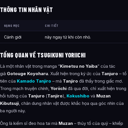
THÔNG TIN NHÂN VẬT
Vết bớt Sát Quỷ
Thế giới trong suốt
HẠNG MỤC
CHI TIẾT
Nhật Luân Kiếm của Yoriichi
Cảnh giới
này ngay từ khi còn nhỏ.
Mối quan hệ với gia tộc Kamado
Học viện Kimetsu
TỔNG QUAN VỀ TSUGIKUNI YORIICHI
Thẻ liên quan
Là một nhân vật trong manga “
Kimetsu no Yaiba
” của tác
giả
Gotouge Koyoharu
. Xuất hiện trong ký ức của
Tanjuro
– tổ
Ảnh về Tsugikuni Yoriichi
tiên của
Kamado Tanjiro
– mà
Tanjiro
đã thấy trong giấc mơ.
Bài Viết Liên Quan
Trong mạch truyện chính,
Yoriichi
đã qua đời, chỉ xuất hiện trong
hồi tưởng của
Tanjuro
(
Tanjiro
),
Kokushibo
và
Muzan
Câu Hỏi Thường Gặp
Kibutsuji
, chân dung nhân vật được khắc họa qua góc nhìn của
Tsugikuni Yoriichi là ai?
ba người này.
Cảnh giới tu luyện của Tsugikuni Yoriichi như thế nào?
Ông là kiếm sĩ đeo hoa tai mà
Muzan
– thủy tổ của quỷ – khiếp