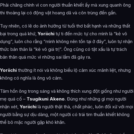
Phải chăng chính vì con người thuần khiết ấy mà xung quanh ông
thi thoảng lại có động vật hoang dã và côn trùng đến gần.
Tuy nhiên, có lẽ do ảnh hưởng từ tuổi thơ bất hạnh và những thất
bại trong quá khứ,
Yoriichi
tự ti đến mức tự cho mình là “kẻ vô
dụng”, luôn cho rằng “mình không nên tồn tại ở đây”, luôn tự nhận
thức bản thân là “kẻ vô giá trị”. Ông cũng có tật xấu là tự trách
bản thân quá mức vì những sai lầm đã gây ra.
Yoriichi
thường ít nói và không biểu lộ cảm xúc mãnh liệt, nhưng
không có nghĩa là ông vô cảm.
Tâm hồn ông trong sáng và không thích xung đột giống như người
mẹ quá cố –
Tsugikuni Akeno
. Đúng như những gì mọi người
nhận xét,
Yoriichi
là người thật thà, chất phác, luôn đối xử với mọi
người bằng sự dịu dàng, một người có trái tim thuần khiết không
thể bỏ mặc người gặp khó khăn.