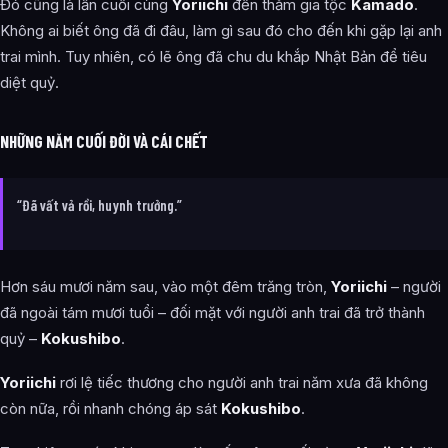
Đó cũng là lần cuối cùng
Yoriichi
đến thăm gia tộc
Kamado
.
Không ai biết ông đã đi đâu, làm gì sau đó cho đến khi gặp lại anh
trai mình. Tuy nhiên, có lẽ ông đã chu du khắp Nhật Bản để tiêu
diệt quỷ.
NHỮNG NĂM CUỐI ĐỜI VÀ CÁI CHẾT
“Đã vất vả rồi, huynh trưởng.”
Hơn sáu mươi năm sau, vào một đêm trăng tròn,
Yoriichi
– người
đã ngoài tám mươi tuổi – đối mặt với người anh trai đã trở thành
quỷ –
Kokushibo
.
Yoriichi
rơi lệ tiếc thương cho người anh trai năm xưa đã không
còn nữa, rồi nhanh chóng áp sát
Kokushibo
.