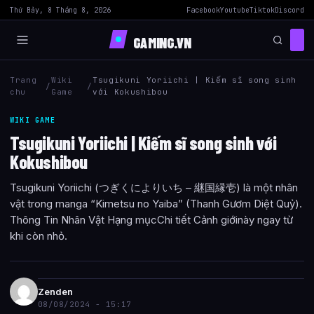
Thứ Bảy, 8 Tháng 8, 2026
Facebook
Youtube
Tiktok
Discord
GAMING.VN
Trang
Wiki
Tsugikuni Yoriichi | Kiếm sĩ song sinh
/
/
chu
Game
với Kokushibou
WIKI GAME
Tsugikuni Yoriichi | Kiếm sĩ song sinh với
Kokushibou
Tsugikuni Yoriichi (つぎくによりいち – 継国縁壱) là một nhân
vật trong manga “Kimetsu no Yaiba” (Thanh Gươm Diệt Quỷ).
Thông Tin Nhân Vật Hạng mụcChi tiết Cảnh giớinày ngay từ
khi còn nhỏ.
Zenden
08/08/2024 - 15:17