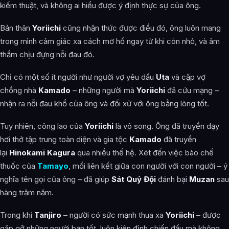
kiếm thuật, và không ai hiểu được ý định thực sự của ông.
Bản thân
Yoriichi
cũng nhận thức được điều đó, ông luôn mang
trong mình cảm giác xa cách mơ hồ ngay từ khi còn nhỏ, và âm
thầm chịu đựng nỗi đau đó.
Chỉ có một số ít người như người vợ yêu dấu
Uta
và cặp vợ
chồng nhà
Kamado
– những người mà
Yoriichi
đã cứu mạng –
nhận ra nỗi đau khổ của ông và đối xử với ông bằng lòng tốt.
Tuy nhiên, công lao của
Yoriichi
là vô song. Ông đã truyền dạy
hơi thở tập trung toàn diện và gia tộc
Kamado
đã truyền
lại
Hinokami Kagura
qua nhiều thế hệ. Xét đến việc bào chế
thuốc của
Tamayo
, mối liên kết giữa con người với con người – ý
nghĩa tên gọi của ông – đã giúp
Sát Quỷ Đội
đánh bại
Muzan
sau
hàng trăm năm.
Trong khi
Tanjiro
– người có sức mạnh thua xa
Yoriichi
– được
gặp gỡ những người bạn tốt, luôn kiên định chiến đấu mà không