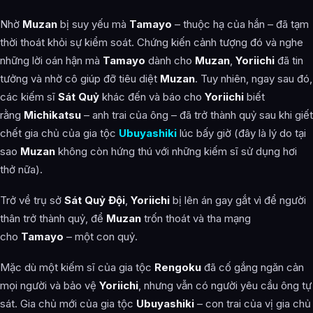
Nhờ
Muzan
bị suy yếu mà
Tamayo
– thuộc hạ của hắn – đã tạm
thời thoát khỏi sự kiểm soát. Chứng kiến ​​cảnh tượng đó và nghe
những lời oán hận mà
Tamayo
dành cho
Muzan
,
Yoriichi
đã tin
tưởng và nhờ cô giúp đỡ tiêu diệt
Muzan
. Tuy nhiên, ngay sau đó,
các kiếm sĩ
Sát Quỷ
khác đến và báo cho
Yoriichi
biết
rằng
Michikatsu
– anh trai của ông – đã trở thành quỷ sau khi giết
chết gia chủ của gia tộc
Ubuyashiki
lúc bấy giờ (đây là lý do tại
sao
Muzan
không còn hứng thú với những kiếm sĩ sử dụng hơi
thở nữa).
Trở về trụ sở
Sát Quỷ Đội
,
Yoriichi
bị lên án gay gắt vì để người
thân trở thành quỷ, để
Muzan
trốn thoát và tha mạng
cho
Tamayo
– một con quỷ.
Mặc dù một kiếm sĩ của gia tộc
Rengoku
đã cố gắng ngăn cản
mọi người và bảo vệ
Yoriichi
, nhưng vẫn có người yêu cầu ông tự
sát. Gia chủ mới của gia tộc
Ubuyashiki
– con trai của vị gia chủ