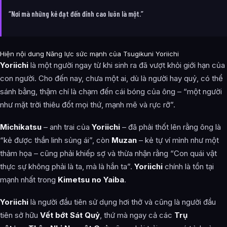
“Nơi mà những kẻ đạt đến đỉnh cao luôn là một.”
Hiện nội dung Năng lực sức mạnh của Tsugikuni Yoriichi
Yoriichi
là một người ngay từ khi sinh ra đã vượt khỏi giới hạn của
con người. Cho đến nay, chưa một ai, dù là người hay quỷ, có thể
sánh bằng, thậm chí là chạm đến cái bóng của ông – “một người
như mặt trời thiêu đốt mọi thứ, mạnh mẽ và rực rỡ”.
Michikatsu
– anh trai của
Yoriichi
– đã phải thốt lên rằng ông là
“kẻ được thần linh sủng ái”, còn
Muzan
– kẻ tự ví mình như một
thảm họa – cũng phải khiếp sợ và thừa nhận rằng “Con quái vật
thực sự không phải là ta, mà là hắn ta”.
Yoriichi
chính là tồn tại
mạnh nhất trong
Kimetsu no Yaiba
.
Yoriichi
là người đầu tiên sử dụng hơi thở và cũng là người đầu
tiên sở hữu
Vết bớt Sát Quỷ
, thứ mà ngay cả các
Trụ