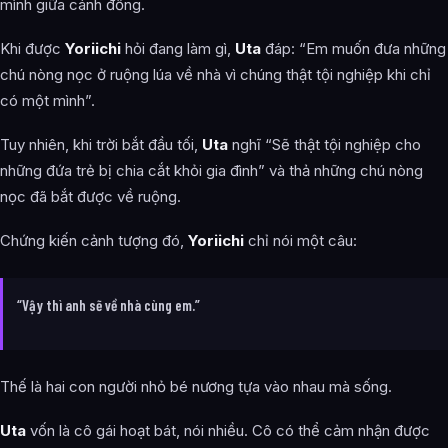
mình giữa cánh đồng.
Khi được
Yoriichi
hỏi đang làm gì,
Uta
đáp: “Em muốn đưa những
chú nòng nọc ở ruộng lúa về nhà vì chúng thật tội nghiệp khi chỉ
có một mình”.
Tuy nhiên, khi trời bắt đầu tối,
Uta
nghĩ “Sẽ thật tội nghiệp cho
những đứa trẻ bị chia cắt khỏi gia đình” và thả những chú nòng
nọc đã bắt được về ruộng.
Chứng kiến cảnh tượng đó,
Yoriichi
chỉ nói một câu:
“Vậy thì anh sẽ về nhà cùng em.”
Thế là hai con người nhỏ bé nương tựa vào nhau mà sống.
Uta
vốn là cô gái hoạt bát, nói nhiều. Cô có thể cảm nhận được