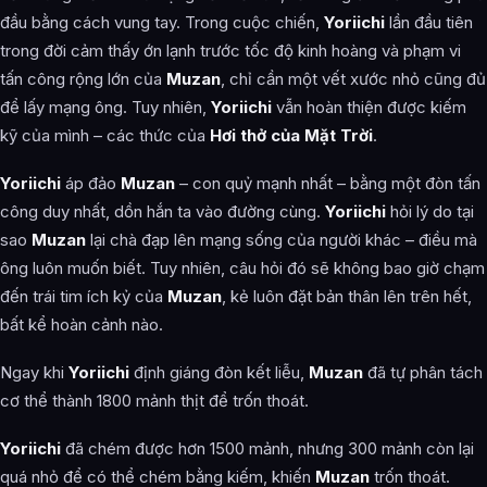
đầu bằng cách vung tay. Trong cuộc chiến,
Yoriichi
lần đầu tiên
trong đời cảm thấy ớn lạnh trước tốc độ kinh hoàng và phạm vi
tấn công rộng lớn của
Muzan
, chỉ cần một vết xước nhỏ cũng đủ
để lấy mạng ông. Tuy nhiên,
Yoriichi
vẫn hoàn thiện được kiếm
kỹ của mình – các thức của
Hơi thở của Mặt Trời
.
Yoriichi
áp đảo
Muzan
– con quỷ mạnh nhất – bằng một đòn tấn
công duy nhất, dồn hắn ta vào đường cùng.
Yoriichi
hỏi lý do tại
sao
Muzan
lại chà đạp lên mạng sống của người khác – điều mà
ông luôn muốn biết. Tuy nhiên, câu hỏi đó sẽ không bao giờ chạm
đến trái tim ích kỷ của
Muzan
, kẻ luôn đặt bản thân lên trên hết,
bất kể hoàn cảnh nào.
Ngay khi
Yoriichi
định giáng đòn kết liễu,
Muzan
đã tự phân tách
cơ thể thành 1800 mảnh thịt để trốn thoát.
Yoriichi
đã chém được hơn 1500 mảnh, nhưng 300 mảnh còn lại
quá nhỏ để có thể chém bằng kiếm, khiến
Muzan
trốn thoát.