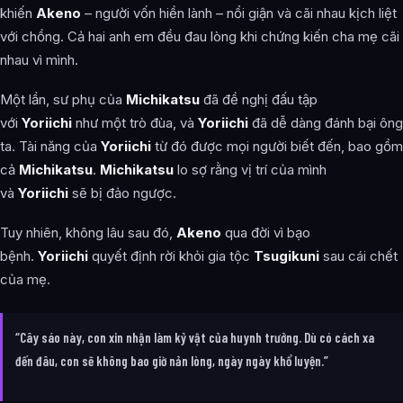
khiến
Akeno
– người vốn hiền lành – nổi giận và cãi nhau kịch liệt
với chồng. Cả hai anh em đều đau lòng khi chứng kiến cha mẹ cãi
nhau vì mình.
Một lần, sư phụ của
Michikatsu
đã đề nghị đấu tập
với
Yoriichi
như một trò đùa, và
Yoriichi
đã dễ dàng đánh bại ông
ta. Tài năng của
Yoriichi
từ đó được mọi người biết đến, bao gồm
cả
Michikatsu
.
Michikatsu
lo sợ rằng vị trí của mình
và
Yoriichi
sẽ bị đảo ngược.
Tuy nhiên, không lâu sau đó,
Akeno
qua đời vì bạo
bệnh.
Yoriichi
quyết định rời khỏi gia tộc
Tsugikuni
sau cái chết
của mẹ.
“Cây sáo này, con xin nhận làm kỷ vật của huynh trưởng. Dù có cách xa
đến đâu, con sẽ không bao giờ nản lòng, ngày ngày khổ luyện.”