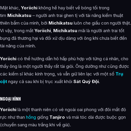
Mặt khác,
Yoriichi
không hề hay biết về bóng tối trong
tim
Michikatsu
– người anh trai ghen tị với tài năng kiếm thuật
thiên bẩm của mình, bởi
Michikatsu
luôn che giấu con người thật.
Vì vậy, trong mắt
Yoriichi
,
Michikatsu
mãi là người anh trai tốt
bụng đã thương hại và đối xử dịu dàng với ông khi chưa biết đến
tài năng của mình.
Yoriichi
có thể hướng dẫn hô hấp phù hợp với từng cá nhân, cho
thấy ông là một người thầy rất tài giỏi. Ông dường như cũng được
các kiếm sĩ khác kính trọng, và vẫn giữ liên lạc với một số
Trụ
cột
ngay cả sau khi bị trục xuất khỏi
Sát Quỷ Đội
.
NGOẠI HÌNH
Yoriichi
là một thanh niên có vẻ ngoài oai phong với đôi mắt đỏ
rực như than
hồng
giống
Tanjiro
và mái tóc dài được buộc gọn
(chuyển sang màu trắng khi về già).