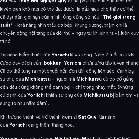
cột
hay
Thập Nhị Nguyệt Quỷ
cũng phải trải qua quá trình rèn
luyện gian khổ mới có thể đạt được, là dấu hiệu cho thấy cơ thể
đã đạt đến giới hạn của mình. Ông cũng sở hữu “
Thế giới trong
suốt
” – khả năng nhìn thấu cơ bắp, khung xương, thậm chí là
chuyển động nội tạng của đối thủ – ngay từ khi sinh ra và luôn duy
trì nó.
Tài năng kiếm thuật của
Yoriichi
là vô song. Năm 7 tuổi, sau khi
được dạy cách cầm
bokken
,
Yoriichi
chưa từng tập luyện nhưng
đã có thể tung ra một chuỗi bốn đòn tấn công liên tiếp, đánh bại
sư phụ của
Michikatsu
– người mà
Michikatsu
dù có cố gắng
đến đâu cũng không thể đánh bại – chỉ trong nháy mắt. (Những
cú đánh của
Yoriichi
khiến sư phụ của
Michikatsu
bị bầm tím và
sưng to như nắm đấm).
Khi trưởng thành và trở thành kiếm sĩ
Sát Quỷ
, tài năng
của
Yoriichi
càng thêm thăng hoa.
Yoriichi
là người sử dụng
Hơi thở của Mặt Trời
– hơi thở khởi