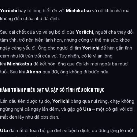
Yoriichi
bày tỏ lòng biết ơn với
Michikatsu
và rời khỏi nhà mà
không đến chùa như đã định.
Sau cái chết của vợ và sự bỏ đi của
Yoriichi
, người cha thay đổi
tâm tính, trở nên hiền lành hơn, nhưng cũng vì thế mà sức khỏe
ngày càng yếu đi. Ông cho người đi tìm
Yoriichi
để hàn gắn tình
cảm như lời trăn trối của vợ. Tuy nhiên, có lẽ vì an lòng
khi
Michikatsu
đã kết hôn, ông qua đời khi mới ngoài ba mươi
tuổi. Sau khi
Akeno
qua đời, ông không đi bước nữa.
HÀNH TRÌNH PHIÊU BẠT VÀ GẶP GỠ TÌNH YÊU ĐÍCH THỰC
Lần đầu tiên được tự do,
Yoriichi
băng qua núi rừng, chạy không
ngừng nghỉ cả ngày lẫn đêm, và gặp gỡ
Uta
– một cô gái với đôi
mắt đen láy như đá obsidian.
Uta
đã mất đi toàn bộ gia đình vì bệnh dịch, cô đứng lặng lẽ một