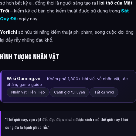
Tsugikuni Yoriichi xuất hiện trong tác phẩm nào?
sợ hơn bất kỳ ai, đồng thời là người sáng tạo ra
Hơi thở của Mặt
Trời
– kiếm kỹ cơ bản cho kiếm thuật được sử dụng trong
Sát
Các mối quan hệ quan trọng của Tsugikuni Yoriichi là gì?
Quỷ Đội
ngày nay.
Thông tin về Tsugikuni Yoriichi được tổng hợp từ đâu?
Yoriichi
sở hữu tài năng kiếm thuật phi phàm, song cuộc đời ông
lại đầy rẫy những đau khổ.
HÌNH TƯỢNG NHÂN VẬT
Wiki Gaming.vn
— Khám phá 1,800+ bài viết về nhân vật, tác
phẩm, game guide
Nhân vật Tiên Hiệp
Cảnh giới tu luyện
Tất cả Wiki
“Thế giới này, vạn vật đều đẹp đẽ, chỉ cần được sinh ra ở thế giới này thôi
cũng đã là hạnh phúc rồi.”