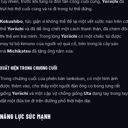
Tuy nhiên, trước khi tung ra đòn tấn công cuối cùng,
Yoriichi
đã
trút hơi thở cuối cùng và ra đi trong tư thế đứng.
Kokushibo
, tức giận vì không thể để lại một vết xước nào trên cơ
thể
Yoriichi
và đã để ông chết một cách thanh thản, đã chém đôi
thi thể em trai mình. Trong lòng
Yoriichi
có một chiếc túi được
may từ bộ kimono của người vợ quá cố, bên trong là cây sáo
mà
Michikatsu
đã tặng ông năm xưa.
XUẤT HIỆN TRONG CHƯƠNG CUỐI
Trong chương cuối của phiên bản tankobon, có một hình ảnh
được thêm vào, cho thấy một người đàn ông có bóng lưng rất
giống
Yoriichi
và một cặp vợ chồng giống
Uta
đang tay trong tay
dắt một đứa bé đi trên đường phố thời hiện đại.
NĂNG LỰC SỨC MẠNH