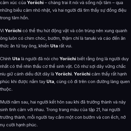
cảm xúc của
Yoriichi
– chàng trai ít nói và sống nội tâm – qua
những biểu cảm nhỏ nhặt, và hai người đã tìm thấy sự đồng điệu
trong tâm hồn.
Vì
Yoriichi
có thể thu hút động vật và côn trùng nên xung quanh
ông luôn có chim chóc, bướm, thậm chí là tanuki và cáo đến ăn
thức ăn từ tay ông, khiến
Uta
rất vui.
Chính
Uta
là người đã nói cho
Yoriichi
biết rằng ông là người duy
nhất có thể nhìn thấu cơ thể sinh vật. Cô như sợi dây vững chắc
níu giữ cánh diều đứt dây là
Yoriichi
.
Yoriichi
cảm thấy rất hạnh
phúc khi được nắm tay
Uta
, cùng cô đi trên con đường làng quen
thuộc.
Mười năm sau, hai người kết hôn sau khi đã trưởng thành và nảy
sinh tình cảm với nhau. Trong trang màu của tập 21, hai người
trưởng thành, mỗi người tay cầm một con bướm và con ếch, nở
nụ cười hạnh phúc.