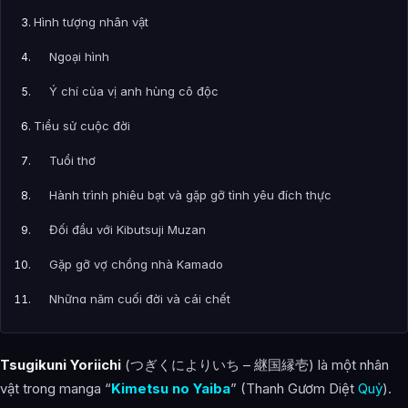
Hình tượng nhân vật
Ngoại hình
Ý chí của vị anh hùng cô độc
Tiểu sử cuộc đời
Tuổi thơ
Hành trình phiêu bạt và gặp gỡ tình yêu đích thực
Đối đầu với Kibutsuji Muzan
Gặp gỡ vợ chồng nhà Kamado
Những năm cuối đời và cái chết
Xuất hiện trong chương cuối
Tsugikuni Yoriichi
(つぎくによりいち – 継国縁壱) là một nhân
Năng lực sức mạnh
vật trong manga “
Kimetsu no Yaiba
” (Thanh Gươm Diệt
Quỷ
).
Toàn tập trung hô hấp – Hơi thở của Mặt Trời