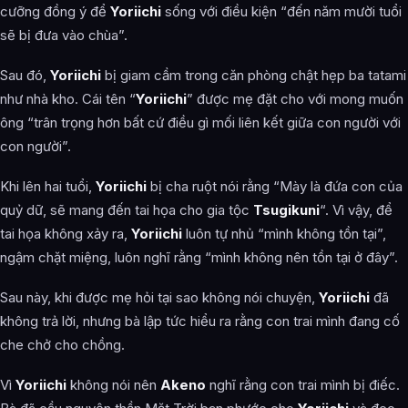
cưỡng đồng ý để
Yoriichi
sống với điều kiện “đến năm mười tuổi
sẽ bị đưa vào chùa”.
Sau đó,
Yoriichi
bị giam cầm trong căn phòng chật hẹp ba tatami
như nhà kho. Cái tên “
Yoriichi
” được mẹ đặt cho với mong muốn
ông “trân trọng hơn bất cứ điều gì mối liên kết giữa con người với
con người”.
Khi lên hai tuổi,
Yoriichi
bị cha ruột nói rằng “Mày là đứa con của
quỷ dữ, sẽ mang đến tai họa cho gia tộc
Tsugikuni
“. Vì vậy, để
tai họa không xảy ra,
Yoriichi
luôn tự nhủ “mình không tồn tại”,
ngậm chặt miệng, luôn nghĩ rằng “mình không nên tồn tại ở đây”.
Sau này, khi được mẹ hỏi tại sao không nói chuyện,
Yoriichi
đã
không trả lời, nhưng bà lập tức hiểu ra rằng con trai mình đang cố
che chở cho chồng.
Vì
Yoriichi
không nói nên
Akeno
nghĩ rằng con trai mình bị điếc.