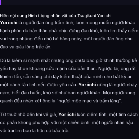
Hiện nội dung Hình tượng nhân vật của Tsugikuni Yoriichi
Yoriichi
là người đàn ông trầm tĩnh, luôn mong muốn người khác
hạnh phúc dù bản thân phải chịu đựng đau khổ, luôn tìm thấy niềm
vui trong những điều nhỏ bé hàng ngày, một người đàn ông chu
đáo và giàu lòng trắc ẩn.
Dù là kiếm sĩ mạnh nhất nhưng ông chưa bao giờ khinh thường kẻ
yếu hay khoe khoang sức mạnh của bản thân. Ngược lại, ông rất
khiêm tốn, sẵn sàng chỉ dạy kiếm thuật của mình cho bất kỳ ai
một cách tận tình nếu được yêu cầu.
Yoriichi
cũng là người nhạy
cảm, biết đau buồn, khổ sở như bao người khác. Mọi người xung
quanh đều nhận xét ông là “người mộc mạc và trầm lặng”.
Từ thuở nhỏ đến khi về già,
Yoriichi
luôn điềm tĩnh, một tính cách
có phần không phù hợp với một chiến binh, một người nhân hậu
với trái tim bao la hơn cả bầu trời.