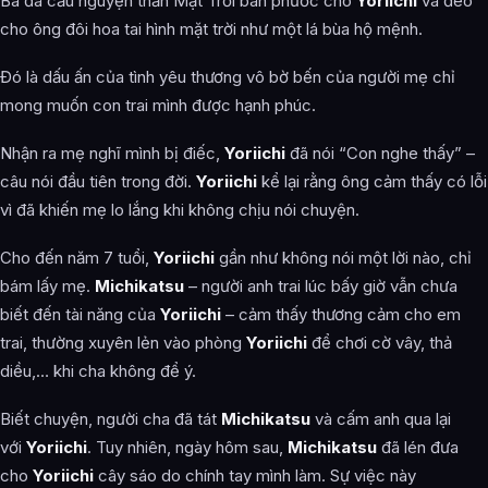
Bà đã cầu nguyện thần Mặt Trời ban phước cho
Yoriichi
và đeo
cho ông đôi hoa tai hình mặt trời như một lá bùa hộ mệnh.
Đó là dấu ấn của tình yêu thương vô bờ bến của người mẹ chỉ
mong muốn con trai mình được hạnh phúc.
Nhận ra mẹ nghĩ mình bị điếc,
Yoriichi
đã nói “Con nghe thấy” –
câu nói đầu tiên trong đời.
Yoriichi
kể lại rằng ông cảm thấy có lỗi
vì đã khiến mẹ lo lắng khi không chịu nói chuyện.
Cho đến năm 7 tuổi,
Yoriichi
gần như không nói một lời nào, chỉ
bám lấy mẹ.
Michikatsu
– người anh trai lúc bấy giờ vẫn chưa
biết đến tài năng của
Yoriichi
– cảm thấy thương cảm cho em
trai, thường xuyên lẻn vào phòng
Yoriichi
để chơi cờ vây, thả
diều,… khi cha không để ý.
Biết chuyện, người cha đã tát
Michikatsu
và cấm anh qua lại
với
Yoriichi
. Tuy nhiên, ngày hôm sau,
Michikatsu
đã lén đưa
cho
Yoriichi
cây sáo do chính tay mình làm. Sự việc này