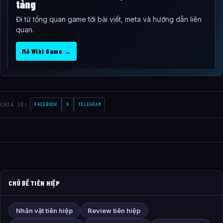
tảng
Đi từ tổng quan game tới bài viết, meta và hướng dẫn liên
quan.
Mở Wiki Game →
CHIA SE:
FACEBOOK
X
TELEGRAM
CHỦ ĐỀ TIÊN HIỆP
Nhân vật tiên hiệp
Review tiên hiệp