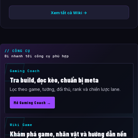
Xem tất cả Wiki →
// CÔNG CỤ
Đi nhanh tới công cụ phù hợp
Gaming Coach
Tra build, đọc kèo, chuẩn bị meta
Lọc theo game, tướng, đối thủ, rank và chiến lược lane.
Mở Gaming Coach →
Wiki Game
Khám phá game, nhân vật và hướng dẫn nền