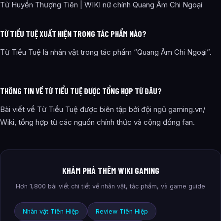
Tử Huyền Thượng Tiên | WIKI nữ chính Quang Âm Chi Ngoại
TỪ TIỂU TUỆ XUẤT HIỆN TRONG TÁC PHẨM NÀO?
Từ Tiểu Tuệ là nhân vật trong tác phẩm “Quang Âm Chi Ngoại”.
THÔNG TIN VỀ TỪ TIỂU TUỆ ĐƯỢC TỔNG HỢP TỪ ĐÂU?
Bài viết về Từ Tiểu Tuệ được biên tập bởi đội ngũ gaming.vn/
Wiki, tổng hợp từ các nguồn chính thức và cộng đồng fan.
KHÁM PHÁ THÊM WIKI GAMING
Hơn 1,800 bài viết chi tiết về nhân vật, tác phẩm, và game guide
Nhân vật Tiên Hiệp
Review Tiên Hiệp