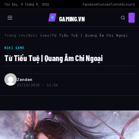
Thứ Bảy, 8 Tháng 8, 2026
Facebook
Youtube
Tiktok
Discord
GAMING.VN
Trang chu
/
Wiki Game
/
Từ Tiểu Tuệ | Quang Âm Chi Ngoại
WIKI GAME
Từ Tiểu Tuệ | Quang Âm Chi Ngoại
Zenden
22/10/2025 - 11:56