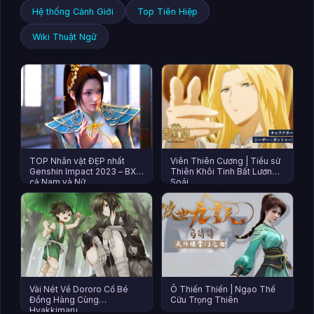
Hệ thống Cảnh Giới
Top Tiên Hiệp
Wiki Thuật Ngữ
TOP Nhân vật ĐẸP nhất
Viên Thiên Cương | Tiểu sử
Genshin Impact 2023 – BXH
Thiên Khôi Tinh Bất Lương
cả Nam và Nữ
Soái
Vài Nét Về Dororo Cố Bé
Ô Thiến Thiến | Ngạo Thế
Đồng Hàng Cùng
Cửu Trọng Thiên
Hyakkimaru