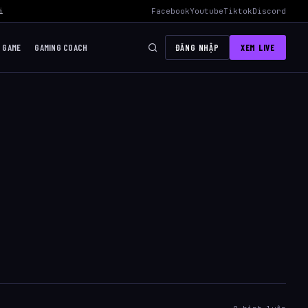
i Mid Hiệu Quả Nhất
›
AWC 2026 Liên Quân Mobile – Lịch Thi Đấu, Độ
Facebook
Youtube
Tiktok
Discord
I GAME
GAMING COACH
ĐĂNG NHẬP
XEM LIVE