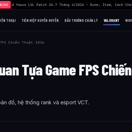
›
Build Yasuo LOL Patch 26.7 Tháng 4/2026 – Rune, Item, Cách Chơ
KING
YỀN THOẠI
TIÊN HIỆP HUYỀN HUYỄN
ĐẤU TRƯỜNG CHÂN LÝ
VALORANT
WIK
FPS Chiến Thuật 2026
Quan Tựa Game FPS Chiến
bản đồ, hệ thống rank và esport VCT.