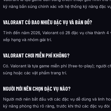
kỹ năng bắn súng chính xác với hệ thống kỹ năng đặc v
VALORANT CÓ BAO NHIÊU ĐẶC VỤ VÀ BẢN ĐỒ?
Tính đến năm 2026, Valorant có 28 đặc vụ chia thành 4 
xếp hạng và nhóm giải trí.
VALORANT CHƠI MIỄN PHÍ KHÔNG?
Có. Valorant là tựa game miễn phí (free-to-play); người 
súng hoặc các vật phẩm trang trí.
NGƯỜI MỚI NÊN CHỌN ĐẶC VỤ NÀO?
Người mới nên bắt đầu với các đặc vụ dễ dùng và linh h
kỹ năng phòng thủ rõ ràng, trước khi thử các đặc vụ đòi