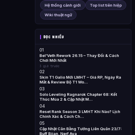
Hệ thống cảnh giới
Top list tiên hiệp
Wiki thuật ngữ
ĐỌC NHIỀU
01
Bel’Veth Rework 26.15 – Thay Đổi & Cách
Chơi Mới Nhất
3 giờ trước
02
Skin T1 Galio Mới LMHT – Giá RP, Ngày Ra
Mắt & Review Bộ T1 Wo…
03
Solo Leveling Ragnarok Chapter 68: Kết
Thúc Mùa 2 & Cập Nhật M…
04
Reset Rank Season 3 LMHT Khi Nào? Lịch
Chính Xác & Cách Ch…
05
Cập Nhật Cân Bằng Tướng Liên Quân 23/7:
Buff Bijan, Nerf Aya