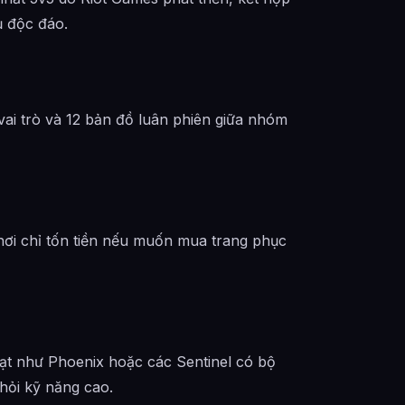
ụ độc đáo.
vai trò và 12 bản đồ luân phiên giữa nhóm
chơi chỉ tốn tiền nếu muốn mua trang phục
oạt như Phoenix hoặc các Sentinel có bộ
 hỏi kỹ năng cao.