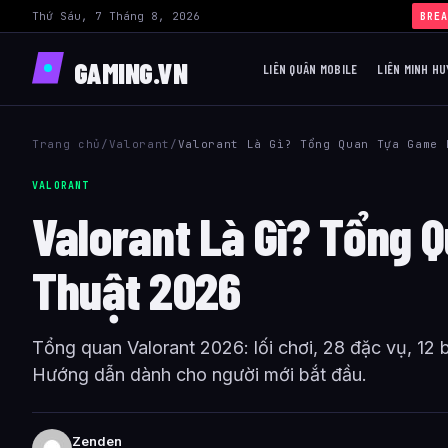
Thứ Sáu, 7 Tháng 8, 2026
BREA
GAMING.VN
LIÊN QUÂN MOBILE
LIÊN MINH HU
Trang chủ
/
Valorant
/
Valorant Là Gì? Tổng Quan Tựa Game 
VALORANT
Valorant Là Gì? Tổng 
Thuật 2026
Tổng quan Valorant 2026: lối chơi, 28 đặc vụ, 12 
Hướng dẫn dành cho người mới bắt đầu.
Zenden