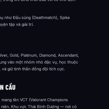
hụ như Đấu súng (Deathmatch), Spike
ện tập và giải trí.
ilver, Gold, Platinum, Diamond, Ascendant,
trung vào một nhóm nhỏ đặc vụ, học thuộc
và giữ tinh thần đồng đội tích cực.
ÀN CẦU
sộ mang tên VCT (Valorant Champions
ờng niên. Khu vực Thái Bình Dương — nơi có