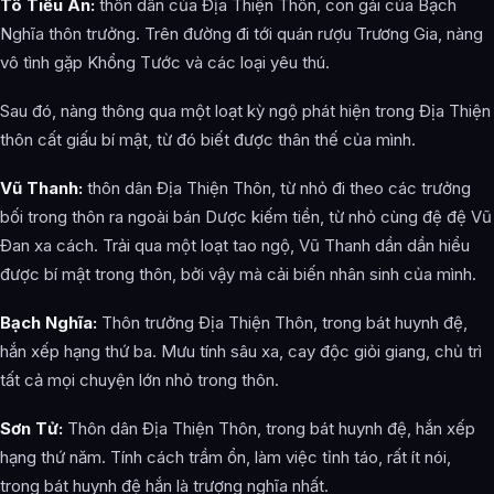
Tô Tiểu An:
thôn dân của Địa Thiện Thôn, con gái của Bạch
Nghĩa thôn trưởng. Trên đường đi tới quán rượu Trương Gia, nàng
vô tình gặp Khổng Tước và các loại yêu thú.
Sau đó, nàng thông qua một loạt kỳ ngộ phát hiện trong Địa Thiện
thôn cất giấu bí mật, từ đó biết được thân thế của mình.
Vũ Thanh:
thôn dân Địa Thiện Thôn, từ nhỏ đi theo các trưởng
bối trong thôn ra ngoài bán Dược kiếm tiền, từ nhỏ cùng đệ đệ Vũ
Đan xa cách. Trải qua một loạt tao ngộ, Vũ Thanh dần dần hiểu
được bí mật trong thôn, bởi vậy mà cải biến nhân sinh của mình.
Bạch Nghĩa:
Thôn trưởng Địa Thiện Thôn, trong bát huynh đệ,
hắn xếp hạng thứ ba. Mưu tính sâu xa, cay độc giỏi giang, chủ trì
tất cả mọi chuyện lớn nhỏ trong thôn.
Sơn Tử:
Thôn dân Địa Thiện Thôn, trong bát huynh đệ, hắn xếp
hạng thứ năm. Tính cách trầm ổn, làm việc tỉnh táo, rất ít nói,
trong bát huynh đệ hắn là trượng nghĩa nhất.