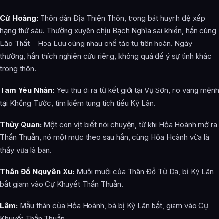
Cừ Hoàng:
Thôn dân Địa Thiện Thôn, trong bát huynh đệ xếp
hạng thứ sáu. Thường xuyên chịu Bạch Nghĩa sai khiến, hắn cùng
Lão Thất – Hoa Lưu cùng nhau chế tác tụ tiên hoàn. Ngày
thường, hắn thích nghiên cứu riêng, không quá để ý sự tình khác
trong thôn.
Tam Yêu Nhân:
Yêu thú đi ra từ kết giới tại Vụ Sơn, nó vâng mệnh
tại Khổng Tước, tìm kiếm tung tích tiểu Kỳ Lân.
Thủy Quan:
Một con vịt biết nói chuyện, từ khi Hỏa Hoành mở ra
Thần Thuẫn, nó một mực theo sau hắn, cùng Hỏa Hoành vừa là
thầy vừa là bạn.
Thân Đồ Nguyên Xu:
Muội muội của Thân Đồ Tử Dạ, bị Kỳ Lân
bắt giam vào Cự Khuyết Thần Thuẫn.
Lâm:
Mẫu thân của Hỏa Hoành, bà bị Kỳ Lân bắt, giam vào Cự
Khuyết Thần Thuẫn.