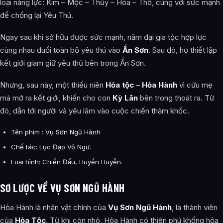
loại năng lực: Kim – Mộc – Thủy – Hỏa – Thổ, cùng với sức mạnh
để chống lại Yêu Thú.
Ngay sau khi sở hữu được sức mạnh, năm đại gia tộc hợp lực
cùng nhau đuổi toàn bộ yêu thú vào
Ẩn Sơn
. Sau đó, họ thiết lập
kết giới giam giữ yêu thủ bên trong Ẩn Sơn.
Nhưng, sau này, một thiếu niên
Hỏa tộc
–
Hỏa Hành
vì cứu mẹ
mà mở ra kết giới, khiến cho con
Kỳ Lân
bên trong thoát ra. Từ
đó, dẫn tới người và yêu lâm vào cuộc chiến thảm khốc.
Tên phim : Vụ Sơn Ngũ Hành
Chế tác: Lục Đạo Vô Ngư.
Loại hình: Chiến Đấu, Huyền Huyễn.
SƠ LƯỢC VỀ VỤ SƠN NGŨ HÀNH
Hỏa Hành là nhân vật chính của
Vụ Sơn Ngũ Hành
, là thành viên
của
Hỏa Tộc
. Từ khi còn nhỏ, Hỏa Hành có thiên phú khống hỏa