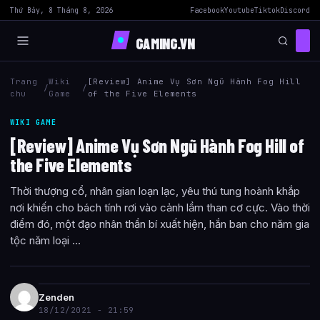
Thứ Bảy, 8 Tháng 8, 2026
Facebook
Youtube
Tiktok
Discord
GAMING.VN
Trang
Wiki
[Review] Anime Vụ Sơn Ngũ Hành Fog Hill
/
/
chu
Game
of the Five Elements
WIKI GAME
[Review] Anime Vụ Sơn Ngũ Hành Fog Hill of
the Five Elements
Thời thượng cổ, nhân gian loạn lạc, yêu thú tung hoành khắp
nơi khiến cho bách tính rơi vào cảnh lầm than cơ cực. Vào thời
điểm đó, một đạo nhân thần bí xuất hiện, hắn ban cho năm gia
tộc năm loại ...
Zenden
18/12/2021 - 21:59