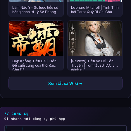
Lâm Nặc Y – Sơ lược tiểu sử
Leonard Mitchell | Tinh Tinh
hồng nhan tri kỷ Sở Phong
hội Tarot Quỷ Bí Chi Chủ
Đạp Không Tiên Đế | Tiên
[Review] Tiên Võ Đế Tôn
Đế cuối cùng của thời đại
Truyện | Tóm tắt sơ lược và
Chư Đế
đánh giá
Xem tất cả Wiki →
// CÔNG CỤ
Đi nhanh tới công cụ phù hợp