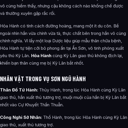
vô cùng hiếm thấy, nhưng cậu không cách nào khống chế được
và thường xuyên gặp rắc rối.
Hỏa Hành có tính cách đường hoàng, mang một ít du côn. Bề
ngoài nhìn hắn vừa chính vừa tà, thực chất bên trong hắn vô cùng
chính nghĩa. Vì lấy một loại Dược liệu giúp mẫu thân chữa bệnh,
Hỏa Hành tự tiện cởi bỏ phong ấn tại Ẩn Sơn, vô tinh phóng xuất
yêu thú Kỳ Lân.
Hỏa Hành
cùng Kỳ Lân giao thủ không địch lại,
khiến bạn thân cùng mẹ bị Kỳ Lân bắt nhốt.
NHÂN VẬT TRONG VỤ SƠN NGŨ HÀNH
Thân Đồ Tử Hành:
Thủy Hành, trong lúc Hỏa Hành cùng Kỳ Lân
giao thủ, hắn xuất thủ tương trợ, muội muội của hắn bị Kỳ Lân bắt
nhốt vào Cự Khuyết Thần Thuẫn.
Công Nghi Sở Nhân:
Thổ Hành, trong lúc Hỏa Hành cùng Kỳ Lân
giao thủ, xuất thủ tương trợ.