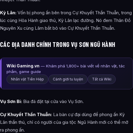
Kỳ Lân:
Vốn bị phong ấn bên trong Cự Khuyết Thần Thuẫn, trong
lúc cùng Hỏa Hành giao thủ, Kỳ Lân lạc đường. Nó đem Thân Đồ
Nguyên Xu cùng Lâm bắt bỏ vào Cự Khuyết Thần Thuẫn.
CÁC ĐỊA DANH CHÍNH TRONG VỤ SƠN NGŨ HÀNH
Wiki Gaming.vn
— Khám phá 1,800+ bài viết về nhân vật, tác
phẩm, game guide
Nhân vật Tiên Hiệp
Cảnh giới tu luyện
Tất cả Wiki
Vụ Sơn Bi:
Bia đá đặt tại cửa vào Vụ Sơn.
Cự Khuyết Thần Thuẫn:
La bàn cự đại dùng để phong ấn Kỳ
Lân thần thú, chỉ có người của gia tộc Ngũ Hành mới có thể mở
ra phong ấn.