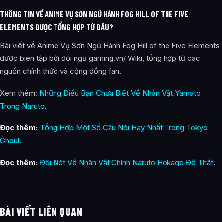
THÔNG TIN VỀ ANIME VỤ SƠN NGŨ HÀNH FOG HILL OF THE FIVE
ELEMENTS ĐƯỢC TỔNG HỢP TỪ ĐÂU?
Bài viết về Anime Vụ Sơn Ngũ Hành Fog Hill of the Five Elements
được biên tập bởi đội ngũ gaming.vn/ Wiki, tổng hợp từ các
nguồn chính thức và cộng đồng fan.
Xem thêm:
Những Điều Bạn Chưa Biết Về Nhân Vật Yamato
Trong Naruto
.
Đọc thêm:
Tổng Hợp Một Số Câu Nói Hay Nhất Trong Tokyo
Ghoul
.
Đọc thêm:
Đôi Nét Về Nhân Vật Chính Naruto Hokage Đệ Thất
.
BÀI VIẾT LIÊN QUAN