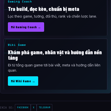
Gaming Coach
Tra build, đọc kèo, chuẩn bị meta
Lọc theo game, tướng, đối thủ, rank và chiến lược lane.
Mở Gaming Coach →
Wiki Game
Khám phá game, nhân vật và hướng dẫn nền
tảng
Đi từ tổng quan game tới bài viết, meta và hướng dẫn liên
quan.
Mở Wiki Game →
CHIA SE:
FACEBOOK
X
TELEGRAM