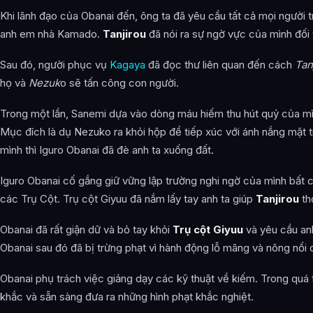
Khi lãnh đạo của Obanai đến, ông ta đã yêu cầu tất cả mọi người t
anh em nhà Kamado.
Tanjirou
đã nói ra sự ngờ vực của mình đối 
Sau đó, người phục vụ
Kagaya
đã đọc thư liên quan đến cách
Tan
họ và
Nezuk
o sẽ tấn công con người.
Trong một lần, Sanemi dựa vào dòng máu hiếm thu hút quỷ của mìn
Mục đích là dụ Nezuko ra khỏi hộp để tiếp xúc với ánh nắng mặt tr
mình thì Iguro Obanai đã đè anh ta xuống đất.
Iguro Obanai cố gắng giữ vững lập trường nghi ngờ của mình bất 
các Trụ Cột. Trụ cột Giyuu đã nắm lấy tay anh ta giúp
Tanjirou
th
Obanai đã rất giận dữ và bỏ tay khỏi
Trụ cột Giyuu
và yêu cầu anh
Obanai sau đó đã bị trừng phạt vì hành động lỗ mãng và nông nổi c
Obanai phụ trách việc giảng dạy các kỹ thuật về kiếm. Trong quá 
khắc và sẵn sàng đưa ra những hình phạt khắc nghiệt.