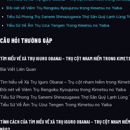
Đôi nét về Viêm Trụ Rengoku Kyoujurou trong Kimetsu no Yaiba
Tiểu Sử Phong Trụ Sanemi Shinazugawa Thợ Săn Quỷ Lạnh Lùng Tr
Tiểu Sử Về Âm Trụ Uzui Tengen Trong Kimetsu no Yaiba
CÂU HỎI THƯỜNG GẶP
TÌM HIỂU VỀ XÀ TRỤ IGURO OBANAI – TRỤ CỘT NHAM HIỂM TRONG KIMETS
Bài Viết Liên Quan
Tìm hiểu về Xà Trụ Iguro Obanai – Trụ cột nham hiểm trong Kimet
Đôi nét về Viêm Trụ Rengoku Kyoujurou trong Kimetsu no Yaiba
Tiểu Sử Phong Trụ Sanemi Shinazugawa Thợ Săn Quỷ Lạnh Lùng 
Tiểu Sử Về Âm Trụ Uzui Tengen Trong Kimetsu no Yaiba
TÍNH CÁCH CỦA TÌM HIỂU VỀ XÀ TRỤ IGURO OBANAI – TRỤ CỘT NHAM HIỂ
NÀO?