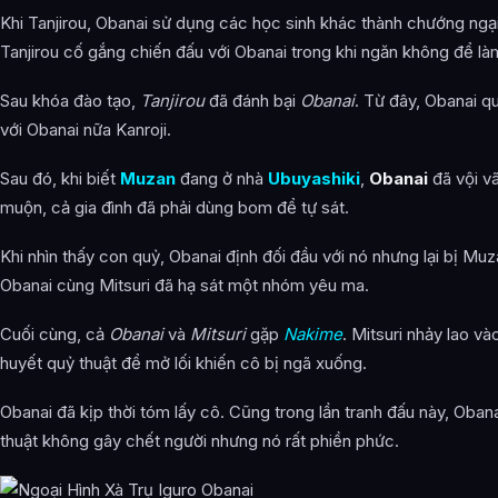
Khi Tanjirou, Obanai sử dụng các học sinh khác thành chướng ngại 
Tanjirou cố gắng chiến đấu với Obanai trong khi ngăn không để là
Sau khóa đào tạo,
Tanjirou
đã đánh bại
Obanai
. Từ đây, Obanai q
với Obanai nữa Kanroji.
Sau đó, khi biết
Muzan
đang ở nhà
Ubuyashiki
,
Obanai
đã vội v
muộn, cả gia đình đã phải dùng bom để tự sát.
Khi nhìn thấy con quỷ, Obanai định đối đầu với nó nhưng lại bị Mu
Obanai cùng Mitsuri đã hạ sát một nhóm yêu ma.
Cuối cùng, cả
Obanai
và
Mitsuri
gặp
Nakime
. Mitsuri nhảy lao 
huyết quỷ thuật để mở lối khiến cô bị ngã xuống.
Obanai đã kịp thời tóm lấy cô. Cũng trong lần tranh đấu này, Oba
thuật không gây chết người nhưng nó rất phiền phức.