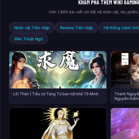
KHÁM PHÁ THÊM WIKI GAMIN
Hơn 1,800 bài viết chi tiết về nhân vật, tác phẩ
Nhân vật Tiên Hiệp
Review Tiên Hiệp
Hệ thống Cảnh Giớ
Wiki Thuật Ngữ
Lôi Thần | Tiểu sử Tang Tử bạn nối khố Tô Minh
Thanh Nguyên
Nguyên Kiếm