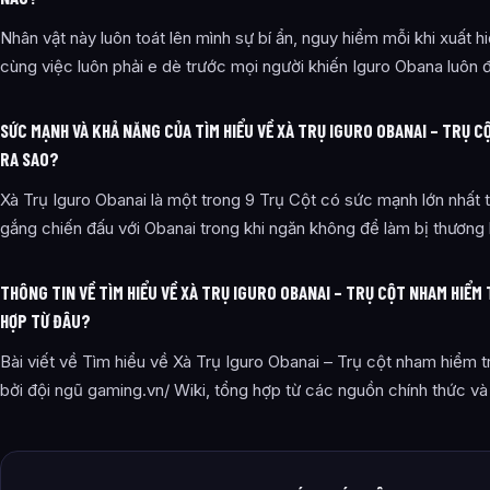
Nhân vật này luôn toát lên mình sự bí ẩn, nguy hiểm mỗi khi xuất hi
cùng việc luôn phải e dè trước mọi người khiến Iguro Obana luôn đ
SỨC MẠNH VÀ KHẢ NĂNG CỦA TÌM HIỂU VỀ XÀ TRỤ IGURO OBANAI – TRỤ 
RA SAO?
Xà Trụ Iguro Obanai là một trong 9 Trụ Cột có sức mạnh lớn nhất 
gắng chiến đấu với Obanai trong khi ngăn không để làm bị thương 
THÔNG TIN VỀ TÌM HIỂU VỀ XÀ TRỤ IGURO OBANAI – TRỤ CỘT NHAM HIỂ
HỢP TỪ ĐÂU?
Bài viết về Tìm hiểu về Xà Trụ Iguro Obanai – Trụ cột nham hiểm 
bởi đội ngũ gaming.vn/ Wiki, tổng hợp từ các nguồn chính thức v