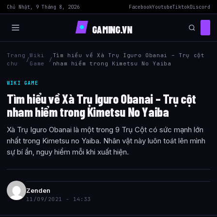
Chủ Nhật, 9 Tháng 8, 2026
Facebook
Youtube
Tiktok
Discord
GAMING.VN
Trang
Wiki
Tìm hiểu về Xà Trụ Iguro Obanai – Trụ cột
/
/
chu
Game
nham hiểm trong Kimetsu No Yaiba
WIKI GAME
Tìm hiểu về Xà Trụ Iguro Obanai – Trụ cột
nham hiểm trong Kimetsu No Yaiba
Xà Trụ Iguro Obanai là một trong 9 Trụ Cột có sức mạnh lớn
nhất trong Kimetsu no Yaiba. Nhân vật này luôn toát lên mình
sự bí ẩn, nguy hiểm mỗi khi xuất hiện.
Zenden
11/09/2021 - 14:33