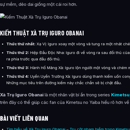
sự mềm, dẻo dai giống một cái roi hơn.
KIẾM THUẬT XÀ TRỤ IGURO OBANAI
Thức thứ nhất:
Xạ Vị: Iguro xoay một vòng và tung ra một nhát chém
Thức thứ 2:
Hiệp Đầu Độc Nha: Iguro đi về vòng ra sau đổi thủ của
ra phía trước qua đầu đối thủ.
Thức thứ 3:
Hành Hổ Mãng Xà: Iguro lộn người một vòng và chém m
Thức thứ 4:
Uyển Uyển Trường Xà: Iguro dùng thanh kiếm uốn cong t
Những mục tiêu trên đường kiếm này chắc chắn sẽ bị chặt đầu.
Xà Trụ Iguro Obanai
là một nhân vật bí ẩn trong series
Kimetsu
trên đây có thể giúp các fan của Kimetsu no Yaiba hiểu rõ hơn về 
BÀI VIẾT LIÊN QUAN
Tìm hiểu về Xà Trụ Iguro Obanai – Trụ cột nham hiểm trong Kimets