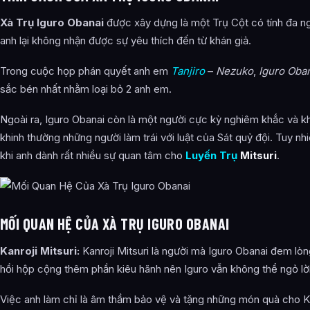
Xà Trụ Iguro Obanai
được xây dựng là một Trụ Cột có tính đa ng
anh lại không nhận được sự yêu thích đến từ khán giả.
Trong cuộc họp phán quyết anh em
Tanjiro
–
Nezuko
,
Iguro Oba
sắc bén nhất nhằm loại bỏ 2 anh em.
Ngoài ra, Iguro Obanai còn là một người cực kỳ nghiêm khắc và khó
khinh thường những người làm trái với luật của Sát quỷ đội. Tuy nh
khi anh dành rất nhiều sự quan tâm cho
Luyến Trụ
Mitsuri
.
MỐI QUAN HỆ CỦA XÀ TRỤ IGURO OBANAI
Kanroji Mitsuri:
Kanroji Mitsuri là người mà Iguro Obanai đem lòn
hồi hộp cộng thêm phần kiêu hãnh nên Iguro vẫn không thể ngỏ lời
Việc anh làm chỉ là âm thầm bảo vệ và tặng những món quà cho Kan