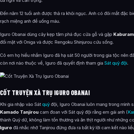
đa nghi và cẩn trọng.
Đến năm 12 tuổi anh được thả ra khỏi ngục. Anh có đôi mắt đặc bi
rạch miệng anh để uống máu.
Iguro Obanai dùng cây kẹp tăm phá đục cửa gỗ và gặp
Kaburam
đối mặt với Oniga và được Rengoku Shinjurou cứu sống.
Cô em họ hiểu nhầm Iguro đã hạ sát 50 người trong gia tộc nên đã
còn nơi nào thuộc về, Iguro đã quyết định tham gia
Sát quỷ đội
.
CỐT TRUYỆN XÀ TRỤ IGURO OBANAI
Khi gia nhập vào Sát
quỷ
đội, Iguro Obanai luôn mang trong mình 
Kamado Tanjirou
cam đoan với Sát quỷ đội rằng em gái anh (
Ka
thành Quỷ dữ, không làm tổn thương và ăn thịt người như những 
Iguro
đã nhắc nhở Tanjirou đừng đưa ra bất kỳ lời cam kết nào liều