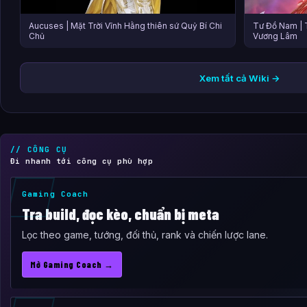
Aucuses | Mặt Trời Vĩnh Hằng thiên sứ Quỷ Bí Chi
Tư Đồ Nam | 
Chủ
Vương Lâm
Xem tất cả Wiki →
// CÔNG CỤ
Đi nhanh tới công cụ phù hợp
Gaming Coach
Tra build, đọc kèo, chuẩn bị meta
Lọc theo game, tướng, đối thủ, rank và chiến lược lane.
Mở Gaming Coach →