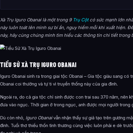
thế nào?
Sức mạnh và khả năng của Tìm hiểu về Xà Trụ Iguro Obanai – 
Xà Trụ Iguro Obanai là một trong 9
Trụ Cột
có sức mạnh lớn nhấ
Yaiba ra sao?
này luôn toát lên mình sự bí ẩn, nguy hiểm mỗi khi xuất hiện. Đ
Thông tin về Tìm hiểu về Xà Trụ Iguro Obanai – Trụ cột nham
này, hãy cùng chúng mình tìm hiểu các thông tin chi tiết trong b
tổng hợp từ đâu?
TIỂU SỬ XÀ TRỤ IGURO OBANAI
Iguro Obanai sinh ra trong giai tộc Obanai – Gia tộc giàu sang có 
Obanai coi thường và tự ti vì truyền thống này của gia đình.
Ngoài ra, do cả gia tộc chỉ sinh được con trai sau 370 năm, nên kh
đưa vào ngục. Thời gian ở trong ngục, anh được mọi người trong 
Dù còn nhỏ,
Iguro Obanai
vẫn nhận thấy sự giả tạo trên gương mặ
đình. Tuổi thơ thiếu thốn tình thương cùng việc luôn phải e dè trư