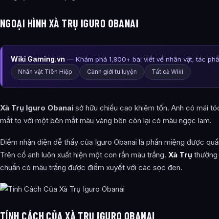
NGOẠI HÌNH XÀ TRỤ IGURO OBANAI
Wiki Gaming.vn
— Khám phá 1,800+ bài viết về nhân vật, tác ph
Nhân vật Tiên Hiệp
Cảnh giới tu luyện
Tất cả Wiki
Xà Trụ Iguro Obanai
sở hữu chiều cao khiêm tốn. Anh có mái tóc
mắt to với một bên mắt màu vàng bên còn lại có màu ngọc lam.
Điểm nhận diện dễ thấy của Iguro Obanai là phần miệng được quấn
Trên cổ anh luôn xuất hiện một con rắn màu trắng.
Xà Trụ
thường 
chuẩn có màu trắng được điểm xuyết với các sọc đen.
TÍNH CÁCH CỦA XÀ TRỤ IGURO OBANAI