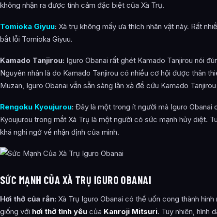
không nhận ra được tình cảm đặc biệt của Xà Trụ.
Tomioka Giyuu
:
Xà trụ không mấy ưa thích nhân vật này. Rất nhiều
bắt lỗi Tomioka Giyuu.
Kamado Tanjirou:
Iguro Obanai rất ghét Kamado Tanjirou nói đún
Nguyên nhân là do Kamado Tanjirou có nhiều cơ hội được thân thi
Muzan, Iguro Obanai vẫn sẵn sàng lăn xả để cứu Kamado Tanjirou 
Rengoku Kyoujurou
:
Đây là một trong ít người mà Iguro Obanai
Kyoujurou trong mắt Xà Trụ là một người có sức mạnh hủy diệt. Tuy
khá nghi ngờ về nhận định của mình.
SỨC MẠNH CỦA XÀ TRỤ IGURO OBANAI
Hơi thở của rắn:
Xà Trụ Iguro Obanai có thể uốn cong thành hìn
giống với
hơi thở tình yêu
của
Kanroji Mitsuri
. Tuy nhiên, hình d