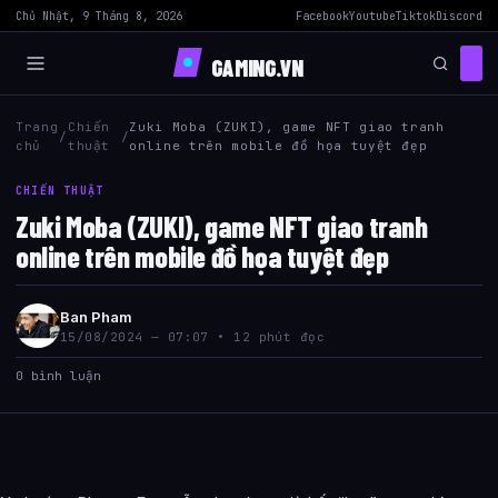
Chủ Nhật, 9 Tháng 8, 2026
Facebook
Youtube
Tiktok
Discord
GAMING.VN
Trang
Chiến
Zuki Moba (ZUKI), game NFT giao tranh
/
/
chủ
thuật
online trên mobile đồ họa tuyệt đẹp
CHIẾN THUẬT
Zuki Moba (ZUKI), game NFT giao tranh
online trên mobile đồ họa tuyệt đẹp
Ban Pham
15/08/2024 — 07:07 • 12 phút đọc
0 bình luận