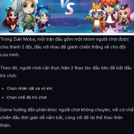
Trong Zuki Moba, mỗi trận đấu gồm một nhóm người chơi được
chia thành 2 đội, đấu với nhau để giành chiến thắng về cho đội
của mình.
Theo đó, người chơi cần thực hiện 2 thao tác đầu tiên để bắt đầu
trò chơi:
Chọn nhân vật và vũ khí
Chọn chế độ trò chơi
Game hướng đến phân khúc người chơi không chuyên, với cơ chế
chiến đấu đơn giản dễ nắm bắt, cùng với đề tài thể thao thân
thiện.