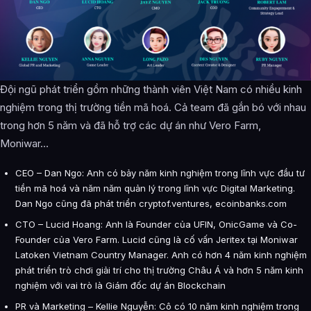
Đội ngũ phát triển gồm những thành viên Việt Nam có nhiều kinh
nghiệm trong thị trường tiền mã hoá. Cả team đã gắn bó với nhau
trong hơn 5 năm và đã hỗ trợ các dự án như Vero Farm,
Moniwar…
CEO – Dan Ngo: Anh có bảy năm kinh nghiệm trong lĩnh vực đầu tư
tiền mã hoá và năm năm quản lý trong lĩnh vực Digital Marketing.
Dan Ngo cũng đã phát triển cryptof.ventures, ecoinbanks.com
CTO – Lucid Hoang: Anh là Founder của UFIN, OnicGame và Co-
Founder của Vero Farm. Lucid cũng là cố vấn Jeritex tại Moniwar
Latoken Vietnam Country Manager. Anh có hơn 4 năm kinh nghiệm
phát triển trò chơi giải trí cho thị trường Châu Á và hơn 5 năm kinh
nghiệm với vai trò là Giám đốc dự án Blockchain
PR và Marketing – Kellie Nguyễn: Cô có 10 năm kinh nghiệm trong