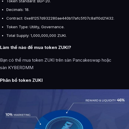
Token Standard: BEP-20.
Decimals: 18.
Contract: 0xe81257d932280ae440b17afc5f07c8a110d21432.
Token Type: Utility, Governance.
Total Supply: 1,000,000,000 ZUKI.
Làm thế nào để mua token ZUKI?
Bạn có thể mua token ZUKI trên sàn Pancakeswap hoặc
sàn KYBERDMM
Phân bổ token ZUKI