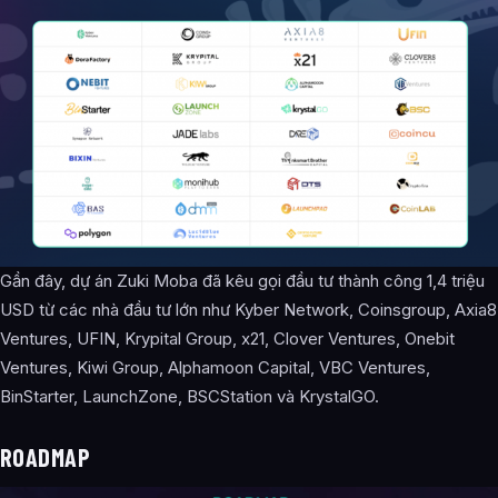
Gần đây, dự án Zuki Moba đã kêu gọi đầu tư thành công 1,4 triệu
USD từ các nhà đầu tư lớn như Kyber Network, Coinsgroup, Axia8
Ventures, UFIN, Krypital Group, x21, Clover Ventures, Onebit
Ventures, Kiwi Group, Alphamoon Capital, VBC Ventures,
BinStarter, LaunchZone, BSCStation và KrystalGO.
ROADMAP