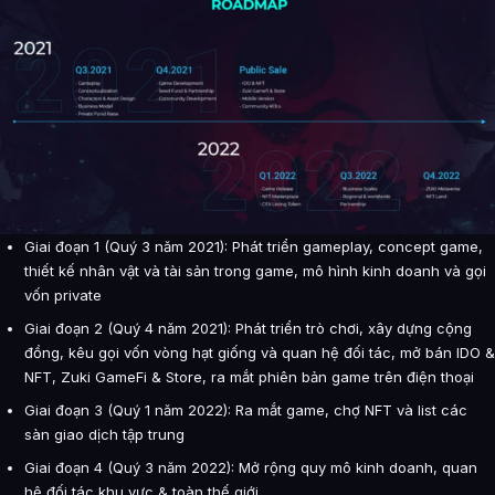
Giai đoạn 1 (Quý 3 năm 2021): Phát triển gameplay, concept game,
thiết kế nhân vật và tài sản trong game, mô hình kinh doanh và gọi
vốn private
Giai đoạn 2 (Quý 4 năm 2021): Phát triển trò chơi, xây dựng cộng
đồng, kêu gọi vốn vòng hạt giống và quan hệ đối tác, mở bán IDO &
NFT, Zuki GameFi & Store, ra mắt phiên bản game trên điện thoại
Giai đoạn 3 (Quý 1 năm 2022): Ra mắt game, chợ NFT và list các
sàn giao dịch tập trung
Giai đoạn 4 (Quý 3 năm 2022): Mở rộng quy mô kinh doanh, quan
hệ đối tác khu vực & toàn thế giới