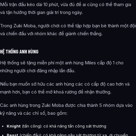
Mỗi trận đấu kéo dài 10 phút, vừa đủ để ai cũng có thể tham gia
và tận hưởng thời gian giải trí trong ngày.
Trong Zuki Moba, người chơi có thể tập hợp bạn bè thành một đội
và chiến đấu với nhóm khác để giành chiến thắng.
HỆ THỐNG ANH HÙNG
Hệ thống sẽ tặng miễn phí một anh hùng Miles cấp độ 1 cho
những người chơi đăng nhập lần đầu.
Nếu bạn muốn sở hữu các anh hùng các có cấp độ cao hơn và
mạnh hơn, bạn có thể mở khoá rương để nhận thưởng.
Các anh hùng trong Zuki Moba được chia thành 5 nhóm dựa vào
kỹ năng và các chỉ số, bao gồm:
Knight
(tấn công): có khả năng tấn công sát thương
Beast
(chiến đấu): có khả năng gây sát thương từ xa, di chuyển