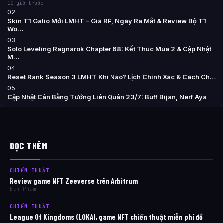
10 giờ trước
02
Skin T1 Galio Mới LMHT – Giá RP, Ngày Ra Mắt & Review Bộ T1
Wo…
03
Solo Leveling Ragnarok Chapter 68: Kết Thúc Mùa 2 & Cập Nhật
M…
04
Reset Rank Season 3 LMHT Khi Nào? Lịch Chính Xác & Cách Ch…
05
Cập Nhật Cân Bằng Tướng Liên Quân 23/7: Buff Bijan, Nerf Aya
ĐỌC THÊM
CHIẾN THUẬT
Review game NFT Zeeverse trên Arbitrum
Ban Pham
CHIẾN THUẬT
League Of Kingdoms (LOKA), game NFT chiến thuật miễn phí đồ