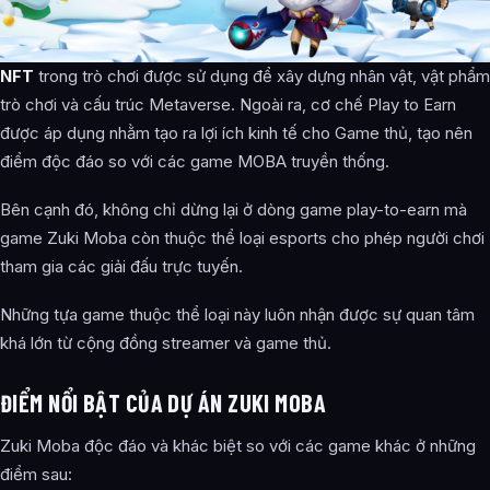
NFT
trong trò chơi được sử dụng để xây dựng nhân vật, vật phẩm
trò chơi và cấu trúc Metaverse. Ngoài ra, cơ chế Play to Earn
được áp dụng nhằm tạo ra lợi ích kinh tế cho Game thủ, tạo nên
điểm độc đáo so với các game MOBA truyền thống.
Bên cạnh đó, không chỉ dừng lại ở dòng game play-to-earn mà
game Zuki Moba còn thuộc thể loại esports cho phép người chơi
tham gia các giải đấu trực tuyến.
Những tựa game thuộc thể loại này luôn nhận được sự quan tâm
khá lớn từ cộng đồng streamer và game thủ.
ĐIỂM NỔI BẬT CỦA DỰ ÁN ZUKI MOBA
Zuki Moba độc đáo và khác biệt so với các game khác ở những
điểm sau: