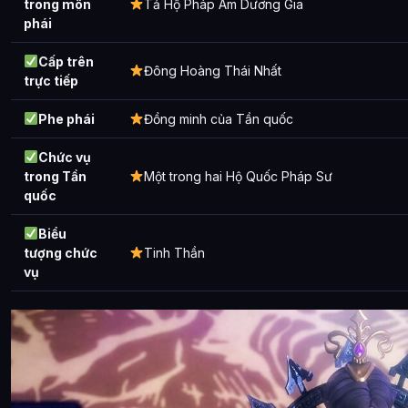
trong môn
Tả Hộ Pháp Âm Dương Gia
phái
Tinh Hồn xuất hiện trong tác phẩm nào?
Cấp trên
Các mối quan hệ quan trọng của Tinh Hồn là gì?
Đông Hoàng Thái Nhất
trực tiếp
Thông tin về Tinh Hồn được tổng hợp từ đâu?
Phe phái
Đồng minh của Tần quốc
Chức vụ
trong Tần
Một trong hai Hộ Quốc Pháp Sư
quốc
Biểu
tượng chức
Tinh Thần
vụ