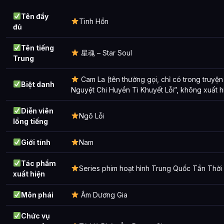
Phim hoạt hình
Tên đầy
Tinh Hồn
đủ
Phiên bản đặc biệt
Tên tiếng
Những câu nói nổi tiếng
星魂 – Star Soul
Trung
Phần 4
Cam La (tên thường gọi, chỉ có trong truyện
Biệt danh
Phiên bản game web đặc biệt
Nguyệt Chi Huyền Ti Khuyết Lỗi”, không xuất h
Phần 5
Diễn viên
Ngô Lỗi
lồng tiếng
Truyện tranh đồng tác
Giới tính
Nam
Ảnh về Tinh Hồn
Tác phẩm
Bài Viết Liên Quan
Series phim hoạt hình Trung Quốc Tần Thời
xuất hiện
Câu Hỏi Thường Gặp
Môn phái
Âm Dương Gia
Tinh Hồn là ai?
Chức vụ
Cảnh giới tu luyện của Tinh Hồn như thế nào?