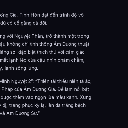
ương Gia, Tinh Hồn đạt đến trình độ võ
dù có cố gắng cả đời.
gang với Nguyệt Thần, trở thành một trong
cậu không chỉ tinh thông Âm Dương thuật
áng sợ, đặc biệt thích thú với cảm giác
i mắt lạnh lẽo của cậu nhìn chằm chằm,
, lạnh sống lưng.
nh Nguyệt 2”: “Thiên tài thiếu niên tà ác,
Hộ Pháp của Âm Dương Gia. Để làm nổi bật
ậu được thêm vào ngọn lửa màu xanh. Xung
dị, trang phục kỳ lạ, làn da trắng bệch
 và Âm Dương Sư.”