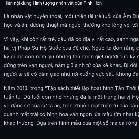
Hiện nội dung Hình tượng nhân vật của Tinh Hồn
Là nhân vật huyền thoại, một thiên tài trẻ tuổi của Âm D
học và âm dương thuật mà người thường khó lòng với tới 
Vì vậy, khi còn rất trẻ, cậu đã có địa vị rất cao, sánh n
hai vị Pháp Sư Hộ Quốc của đế chế. Người ta đồn rằng 
kỳ dị mà còn nắm giữ những thủ đoạn giết người cực kỳ đ
đứng trên vạn người, nắm giữ sinh tử của kẻ khác. Bị đô
người ta sẽ có cảm giác như rơi xuống vực sâu không đáy
Năm 2013, trong “Tập sách thiết lập hoạt hình Tần Thời Mi
tuấn tú. Dù tuổi còn nhỏ nhưng đã là một trong hai vị 
vẻ đáng sợ của sự tà ác, trên khuôn mặt tuấn tú của c
quanh mắt trái có hình hoa văn ngọn lửa màu tím nhạt kỳ 
khác thường. Dựa trên hình mẫu của một số ma cà rồng