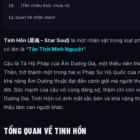
(Tên chiêu thức chưa rõ)
Quan hệ nhân mạch
Kinh lịch nhân sinh
Tinh Hồn (星魂 – Star Soul)
là một nhân vật trong loạt p
Truyện tranh đồng tác chính thức
có tên là “
Tần Thời Minh Nguyệt
“.
Phiên bản game web đặc biệt
Cậu là Tả Hộ Pháp của Âm Dương Gia, một thiếu niên thiê
Phần 3
Thần, trở thành một trong hai vị Pháp Sư Hộ Quốc của 
Phần 4
khả năng Âm Dương thuật đạt đến cảnh giới mà người th
Phần 5
đời. Sức mạnh của cậu vô cùng đáng sợ, thậm chí còn v
Dương Gia. Tinh Hồn có ánh mắt sắc bén và khả năng thấ
Phần 6
thấu tâm can người khác.
Bình chọn nhân vật
Đánh giá nhân vật
TỔNG QUAN VỀ TINH HỒN
Danh sách xuất hiện