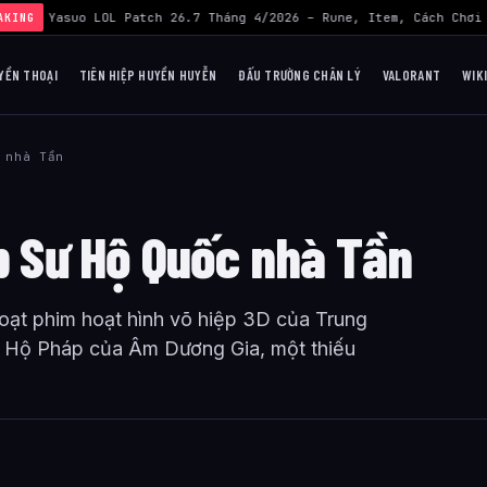
Build Yasuo LOL Patch 26.7 Tháng 4/2026 – Rune, Item, Cách Chơi 
AKING
YỀN THOẠI
TIÊN HIỆP HUYỀN HUYỄN
ĐẤU TRƯỜNG CHÂN LÝ
VALORANT
WIK
 nhà Tần
áp Sư Hộ Quốc nhà Tần
loạt phim hoạt hình võ hiệp 3D của Trung
ả Hộ Pháp của Âm Dương Gia, một thiếu