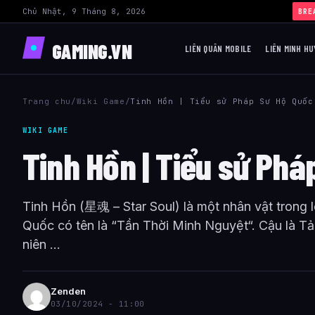
Chủ Nhật, 9 Tháng 8, 2026
›
BRE
GAMING.VN
LIÊN QUÂN MOBILE
LIÊN MINH HU
Trang chu
/
Wiki Game
/
Tinh Hồn | Tiểu sử Pháp Sư Hộ Quốc
WIKI GAME
Tinh Hồn | Tiểu sử Ph
Tinh Hồn (星魂 – Star Soul) là một nhân vật trong 
Quốc có tên là “Tần Thời Minh Nguyệt“. Cậu là T
niên ...
Zenden
03/10/2024 - 11:00