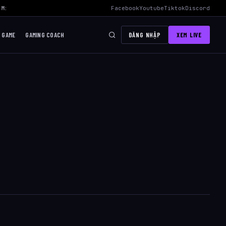
Mid Hiệu Quả Nhất
›
AWC 2026 Liên Quân Mobile – Lịch Thi Đấu, Đội
Facebook
Youtube
Tiktok
Discord
I GAME
GAMING COACH
ĐĂNG NHẬP
XEM LIVE