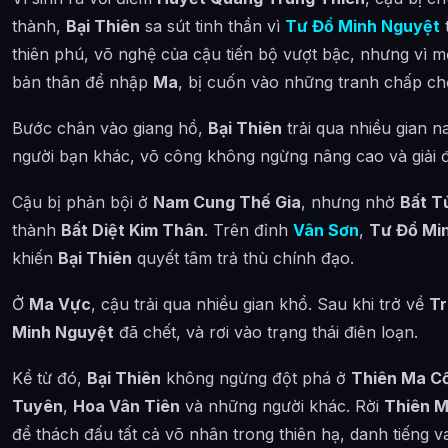
thành,
Bại Thiên
sa sút tinh thần vì
Tư Đồ Minh Nguyệt
thiên phú, võ nghệ của cậu tiến bộ vượt bậc, nhưng vì m
bản thân để nhập
Ma
, bị cuốn vào những tranh chấp ch
Bước chân vào giang hồ,
Bại Thiên
trải qua nhiều gian n
người bạn khác, võ công không ngừng nâng cao và giải đ
Cậu bị phản bội ở
Nam Cung Thế Gia
, nhưng nhờ
Bất T
thành
Bất Diệt Kim Thân
. Trên đỉnh
Vân Sơn
,
Tư Đồ Mi
khiến
Bại Thiên
quyết tâm trả thù chính đạo.
Ở
Ma Vực
, cậu trải qua nhiều gian khổ. Sau khi trở về
Tr
Minh Nguyệt
đã chết, và rơi vào trạng thái điên loạn.
Kể từ đó,
Bại Thiên
không ngừng đột phá ở
Thiên Ma C
Tuyên
,
Hoa Vân Tiên
và những người khác. Rời
Thiên 
để thách đấu tất cả võ nhân trong thiên hạ, danh tiếng v