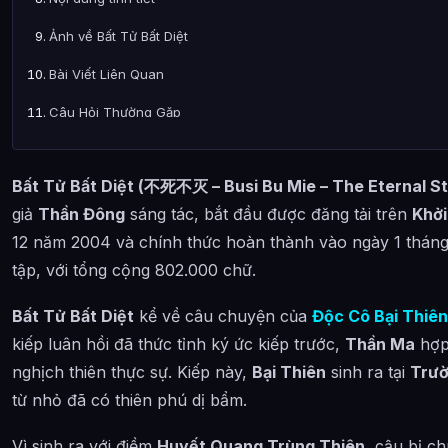
Ảnh về Bất Tử Bất Diệt
Bài Viết Liên Quan
Câu Hỏi Thường Gặp
Bất Tử Bất Diệt là ai?
Bất Tử Bất Diệt (不死不灭 – Busi Bu Mie – The Eternal St
Cảnh giới tu luyện của Bất Tử Bất Diệt như thế nào?
giả
Thần Đông
sáng tác, bắt đầu được đăng tải trên
Khởi
Bất Tử Bất Diệt xuất hiện trong tác phẩm nào?
12 năm 2004 và chính thức hoàn thành vào ngày 1 tháng
Các mối quan hệ quan trọng của Bất Tử Bất Diệt là gì?
tập, với tổng cộng 802.000 chữ.
Thông tin về Bất Tử Bất Diệt được tổng hợp từ đâu?
Bất Tử Bất Diệt
kể về câu chuyện của
Độc Cô Bại Thiên
kiếp luân hồi đã thức tỉnh ký ức kiếp trước,
Thần Ma
hợp
nghịch thiên thực sự. Kiếp này,
Bại Thiên
sinh ra tại
Trườ
từ nhỏ đã có thiên phú dị bẩm.
Vì sinh ra với điềm
Huyết Quang Trùng Thiên
, cậu bị 