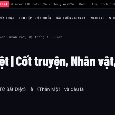
›
Build Yasuo LOL Patch 26.7 Tháng 4/2026 – Rune, Item, Cách Chơ
KING
YỀN THOẠI
TIÊN HIỆP HUYỀN HUYỄN
ĐẤU TRƯỜNG CHÂN LÝ
VALORANT
WIK
yện, Nhân vật, Hệ thống tu luyện
ệt | Cốt truyện, Nhân vật
t Tử Bất Diệt》 là 《Thần Mộ》 và đều là