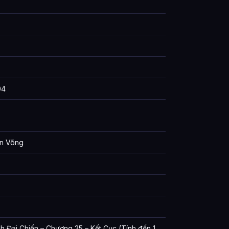
04
ăn Võng
 Đại Chiến – Chương 25 – Kết Cục (Tính đến 1