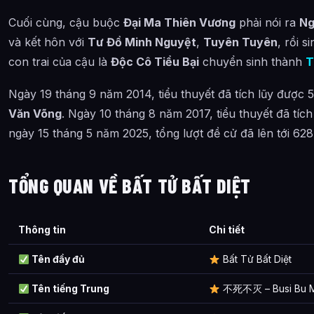
Cuối cùng, cậu buộc
Đại Ma Thiên Vương
phải nói ra
Ng
và kết hôn với
Tư Đồ Minh Nguyệt
,
Tuyên Tuyên
, rồi s
con trai của cậu là
Độc Cô Tiểu Bại
chuyển sinh thành
T
Ngày 19 tháng 9 năm 2014, tiểu thuyết đã tích lũy được 
Văn Võng
. Ngày 10 tháng 8 năm 2017, tiểu thuyết đã tíc
ngày 15 tháng 5 năm 2025, tổng lượt đề cử đã lên tới 628
TỔNG QUAN VỀ BẤT TỬ BẤT DIỆT
Thông tin
Chi tiết
Tên đầy đủ
Bất Tử Bất Diệt
Tên tiếng Trung
不死不灭 – Busi Bu 