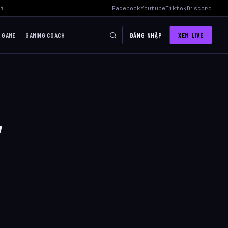
i Mid Hiệu Quả Nhất
›
AWC 2026 Liên Quân Mobile – Lịch Thi Đấu, Đ
Facebook
Youtube
Tiktok
Discord
I GAME
GAMING COACH
ĐĂNG NHẬP
XEM LIVE
,