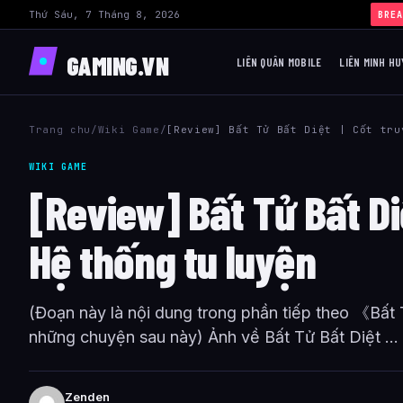
Thứ Sáu, 7 Tháng 8, 2026
BREA
GAMING.VN
LIÊN QUÂN MOBILE
LIÊN MINH HU
Trang chu
/
Wiki Game
/
[Review] Bất Tử Bất Diệt | Cốt tru
WIKI GAME
[Review] Bất Tử Bất Di
Hệ thống tu luyện
(Đoạn này là nội dung trong phần tiếp theo 《Bấ
những chuyện sau này) Ảnh về Bất Tử Bất Diệt ...
Zenden