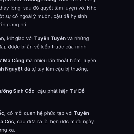
thay lòng, sau đó quyết tâm luyện võ. Nhờ
ột sự cố ngoài ý muốn, cậu đã hy sinh
ốn giang hồ.
an, kết giao với
Tuyên Tuyên
và những
áp được bí ẩn về kiếp trước của mình.
ử Ma Công
mà nhiều lần thoát hiểm, luyện
nh Nguyệt
đã tự tay làm cậu bị thương,
ường Sinh Cốc
, cậu phát hiện
Tư Đồ
ốc
, có mối quan hệ phức tạp với
Tuyên
Ma Cốc
, cậu đưa ra lời hẹn ước mười ngày
ang xa.