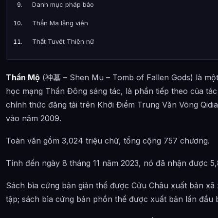
Danh mục pháp bảo
Thần Ma lăng viên
Thất Tuyệt Thiên nữ
Thiên Nguyên đại lục
Thần Mộ
(神墓 – Shen Mu – Tomb of Fallen Gods) là một 
Long
học mạng Thần Đông sáng tác, là phần tiếp theo của tá
Mục lục tác phẩm
chính thức đăng tải trên Khởi Điểm Trung Văn Võng Qid
Tóm tắt cốt truyện
vào năm 2009.
Phần 1: Tiềm Long xuất uyên (Chương 1-30)
Toàn văn gồm 3,024 triệu chữ, tổng cộng 757 chương.
Phần 2: Di tích cổ thần (Chương 31-71)
Tính đến ngày 8 tháng 11 năm 2023, nó đã nhận được 5,8
Phần 3: Tử vong tuyệt địa (Chương 72-135)
Sách bìa cứng bản giản thể được Cửu Châu xuất bản xã
Phần 4: Tuyệt thế phong vân (Chương 136-203)
tập; sách bìa cứng bản phồn thể được xuất bản lần đầu b
Phần 5: Danh động phương Tây (Chương 204-271)