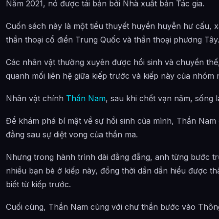
Năm 2021, nó được tái bản bởi Nhà xuất bản Tác gia.
Phần 6: Khai mở nội thiên địa (Chương 272-335)
Cuốn sách này là một tiểu thuyết huyền huyễn hư cấu, x
Phần 7: Tử vong chi địa (Chương 336-400)
thần thoại cổ điển Trung Quốc và thần thoại phương Tây
Phần 8: Hỗn loạn Thiên giới (Chương 401-461)
Các nhân vật thường xuyên được hồi sinh và chuyển th
Phần 9: Loạn lạc Nhân gian giới (Chương 462-512)
quanh mối liên hệ giữa kiếp trước và kiếp này của nhóm 
Phần 10: Quân vương hiện thế (Chương 513-556)
Nhân vật chính
Thần Nam
, sau khi chết vạn năm, sống l
Phần 11: Giết chóc quân vương (Chương 557-600)
Để khám phá bí mật về sự hồi sinh của mình, Thần Nam đ
Phần 12: Nghịch loạn thời không (Chương 601-656)
đằng sau sự diệt vong của thần ma.
Phần 13: Lục giới sụp đổ (Chương 657-703)
Nhưng trong hành trình dài đằng đẵng, anh từng bước tr
Phần 14: Táng Thiên (Chương 704-757)
nhiều bạn bè ở kiếp này, đồng thời dần dần hiểu được th
Đặc điểm nghệ thuật
biết từ kiếp trước.
Thế giới tưởng tượng rực rỡ sắc màu
Cuối cùng, Thần Nam cùng với chư thần bước vào Thông 
Sáng tạo lại thần thoại truyền thống Trung Quốc