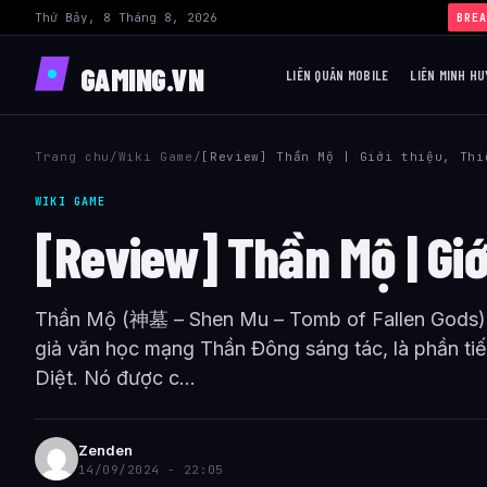
Thứ Bảy, 8 Tháng 8, 2026
BREA
GAMING.VN
LIÊN QUÂN MOBILE
LIÊN MINH HU
Trang chu
/
Wiki Game
/
[Review] Thần Mộ | Giới thiệu, Thi
WIKI GAME
[Review] Thần Mộ | Giới
Thần Mộ (神墓 – Shen Mu – Tomb of Fallen Gods) l
giả văn học mạng Thần Đông sáng tác, là phần ti
Diệt. Nó được c...
Zenden
14/09/2024 - 22:05