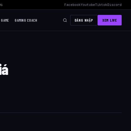
i Mid Hiệu Quả Nhất
›
AWC 2026 Liên Quân Mobile – Lịch Thi Đấu, Đ
Facebook
Youtube
Tiktok
Discord
I GAME
GAMING COACH
ĐĂNG NHẬP
XEM LIVE
iá