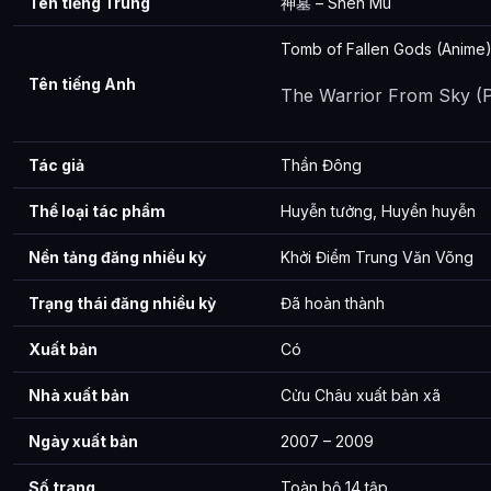
Tên tiếng Trung
神墓 – Shen Mu
Các mối quan hệ quan trọng của Thần Mộ là gì?
Tomb of Fallen Gods (Anime
Thông tin về Thần Mộ được tổng hợp từ đâu?
Tên tiếng Anh
The Warrior From Sky (P
Tác giả
Thần Đông
Thể loại tác phẩm
Huyễn tưởng, Huyền huyễn
Nền tảng đăng nhiều kỳ
Khởi Điểm Trung Văn Võng
Trạng thái đăng nhiều kỳ
Đã hoàn thành
Xuất bản
Có
Nhà xuất bản
Cửu Châu xuất bản xã
Ngày xuất bản
2007 – 2009
Số trang
Toàn bộ 14 tập