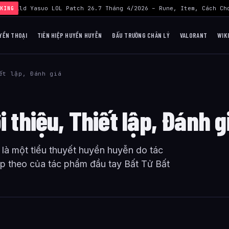
›
Build Yasuo LOL Patch 26.7 Tháng 4/2026 – Rune, Item, Cách Chơ
KING
YỀN THOẠI
TIÊN HIỆP HUYỀN HUYỄN
ĐẤU TRƯỜNG CHÂN LÝ
VALORANT
WIK
ết lập, Đánh giá
 thiệu, Thiết lập, Đánh g
à một tiểu thuyết huyền huyễn do tác
ếp theo của tác phẩm đầu tay Bất Tử Bất