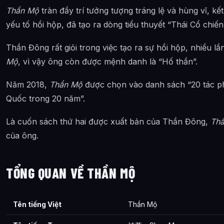
Thần Mộ
tràn đầy trí tưởng tượng tráng lệ và hùng vĩ, kế
Kết hợp hài hòa yếu tố hài kịch
yếu tố hồi hộp, đã tạo ra dòng tiểu thuyết “Thái Cổ chiế
Mô hình trưởng thành của chủ nghĩa hiện thực tình cảm
Thần Đông rất giỏi trong việc tạo ra sự hồi hộp, nhiều 
Đánh giá tác phẩm
Mộ
, vì vậy ông còn được mệnh danh là “Hố thần”.
Ảnh hưởng của tác phẩm
Năm 2018,
Thần Mộ
được chọn vào danh sách “20 tác p
Vinh dự đạt được
Quốc trong 20 năm”.
Tác phẩm phái sinh
Là cuốn sách thứ hai được xuất bản của Thần Đông,
Th
Ảnh về Thần Mộ
của ông.
Bài Viết Liên Quan
Câu Hỏi Thường Gặp
TỔNG QUAN VỀ THẦN MỘ
Thần Mộ là ai?
Cảnh giới tu luyện của Thần Mộ như thế nào?
Tên tiếng Việt
Thần Mộ
Thần Mộ xuất hiện trong tác phẩm nào?