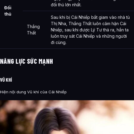
đối thủ lớn nhất.
Đối
thủ
Sau khi bị Cái Nhiếp bắt giam vào nhà tù
Thị Nha, Thắng Thất luôn căm hận Cái
Thắng
Nhiếp, sau khi được Lý Tư thả ra, hắn ta
Thất
luôn truy sát Cái Nhiếp và những người
đi cùng.
NĂNG LỰC SỨC MẠNH
VŨ KHÍ
Hiện nội dung Vũ khí của Cái Nhiếp