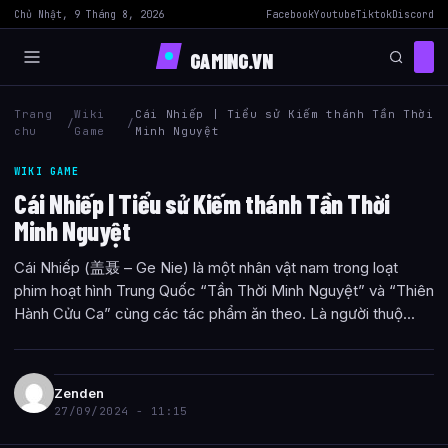
Chủ Nhật, 9 Tháng 8, 2026
Facebook
Youtube
Tiktok
Discord
GAMING.VN
Trang
Wiki
Cái Nhiếp | Tiểu sử Kiếm thánh Tần Thời
/
/
chu
Game
Minh Nguyệt
WIKI GAME
Cái Nhiếp | Tiểu sử Kiếm thánh Tần Thời
Minh Nguyệt
Cái Nhiếp (盖聂 – Ge Nie) là một nhân vật nam trong loạt
phim hoạt hình Trung Quốc “Tần Thời Minh Nguyệt” và “Thiên
Hành Cửu Ca” cùng các tác phẩm ăn theo. Là người thuộ...
Zenden
27/09/2024 - 11:15