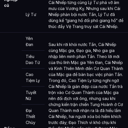
Cái Nhiếp từng cùng Lý Tư phá vỡ âm
cũ
mưu của Vương Kỵ. Nhưng sau khi Cái
Lý Tư
Nhiếp phản bội nước Tần, Lý Tư đã
dùng kế “giang hồ đối phó giang hồ” để
thúc đẩy Vệ Trang truy sát Cái Nhiếp.
Yên
Đan
Sau khi rời khỏi nước Tần, Cái Nhiếp
cùng Mặc gia, Đạo gia, Nho gia gia
Tiêu
nhập liên minh phản Tần. Theo lời mời
Dao Tử
của thủ lĩnh Mặc gia Yên Đan, Cái Nhiếp
và Kinh Thiên Minh đến Cơ Quan Thành
Cao
của Mặc gia để bàn bạc việc phản Tần.
Tiệm Ly
Trong đó, Cao Tiệm Ly từng nghi ngờ
Cái Nhiếp là gián điệp của nước Tần trà
Tuyết
trộn vào Cơ Quan Thành của Mặc gia
Nữ
nên đối địch với ông, nhưng sau khi
chứng kiến trận chiến Tung Hoành ở Cơ
Đại
Quan Thành mới nhận ra là đã hiểu lầm
Thiết
Cái Nhiếp, hai người xóa bỏ hiềm khích
Chùy
trước đây; Đạo Thích vì khó chịu khi