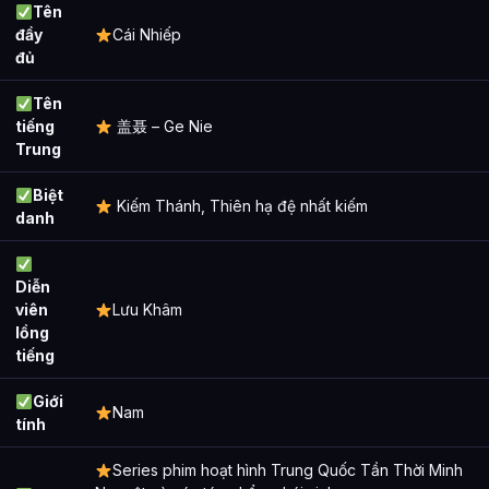
Tên
Danh sách xuất hiện
đầy
Cái Nhiếp
đủ
Ảnh về Cái Nhiếp
Bài Viết Liên Quan
Tên
tiếng
盖聂 – Ge Nie
Câu Hỏi Thường Gặp
Trung
Cái Nhiếp là ai?
Biệt
Kiếm Thánh, Thiên hạ đệ nhất kiếm
danh
Cái Nhiếp xuất hiện trong tác phẩm nào?
Các mối quan hệ quan trọng của Cái Nhiếp là gì?
Diễn
Thông tin về Cái Nhiếp được tổng hợp từ đâu?
viên
Lưu Khâm
lồng
tiếng
Giới
Nam
tính
Series phim hoạt hình Trung Quốc Tần Thời Minh