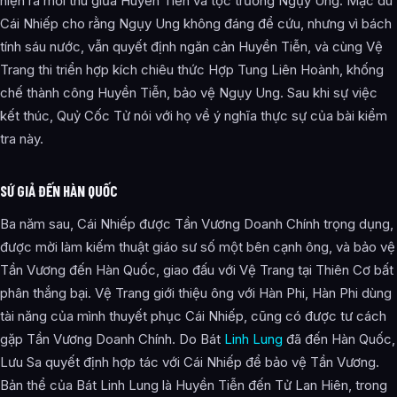
hiện ra mối thù giữa Huyền Tiễn và tộc trưởng Ngụy Ung. Mặc dù
Cái Nhiếp cho rằng Ngụy Ung không đáng để cứu, nhưng vì bách
tính sáu nước, vẫn quyết định ngăn cản Huyền Tiễn, và cùng Vệ
Trang thi triển hợp kích chiêu thức Hợp Tung Liên Hoành, khống
chế thành công Huyền Tiễn, bảo vệ Ngụy Ung. Sau khi sự việc
kết thúc, Quỷ Cốc Tử nói với họ về ý nghĩa thực sự của bài kiểm
tra này.
SỨ GIẢ ĐẾN HÀN QUỐC
Ba năm sau, Cái Nhiếp được Tần Vương Doanh Chính trọng dụng,
được mời làm kiếm thuật giáo sư số một bên cạnh ông, và bảo vệ
Tần Vương đến Hàn Quốc, giao đấu với Vệ Trang tại Thiên Cơ bất
phân thắng bại. Vệ Trang giới thiệu ông với Hàn Phi, Hàn Phi dùng
tài năng của mình thuyết phục Cái Nhiếp, cũng có được tư cách
gặp Tần Vương Doanh Chính. Do Bát
Linh Lung
đã đến Hàn Quốc,
Lưu Sa quyết định hợp tác với Cái Nhiếp để bảo vệ Tần Vương.
Bản thể của Bát Linh Lung là Huyền Tiễn đến Tử Lan Hiên, trong