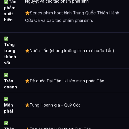
Nguyệt và các tác phẩm phái sinh
Tác
phẩm
Series phim hoạt hình Trung Quốc Thiên Hành
xuất
hiện
Cửu Ca và các tác phẩm phái sinh.
Từng
trung
Nước Tần (nhưng không sinh ra ở nước Tần)
thành
với
Trận
Đế quốc Đại Tần → Liên minh phản Tần
doanh
Môn
Tung Hoành gia – Quỷ Cốc
phái