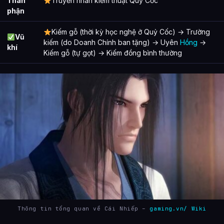
Thân
Truyền nhân kiếm thuật Quỷ Cốc
phận
Kiếm gỗ (thời kỳ học nghệ ở Quỷ Cốc) → Trường
Vũ
kiếm (do Doanh Chính ban tặng) → Uyên
Hồng
→
khí
Kiếm gỗ (tự gọt) → Kiếm đồng bình thường
Thông tin tổng quan về Cái Nhiếp –
gaming.vn/ Wiki