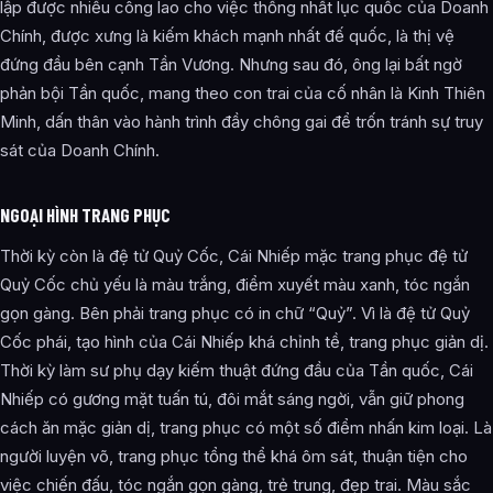
lập được nhiều công lao cho việc thống nhất lục quốc của Doanh
Chính, được xưng là kiếm khách mạnh nhất đế quốc, là thị vệ
đứng đầu bên cạnh Tần Vương. Nhưng sau đó, ông lại bất ngờ
phản bội Tần quốc, mang theo con trai của cố nhân là Kinh Thiên
Minh, dấn thân vào hành trình đầy chông gai để trốn tránh sự truy
sát của Doanh Chính.
NGOẠI HÌNH TRANG PHỤC
Thời kỳ còn là đệ tử Quỷ Cốc, Cái Nhiếp mặc trang phục đệ tử
Quỷ Cốc chủ yếu là màu trắng, điểm xuyết màu xanh, tóc ngắn
gọn gàng. Bên phải trang phục có in chữ “Quỷ”. Vì là đệ tử Quỷ
Cốc phái, tạo hình của Cái Nhiếp khá chỉnh tề, trang phục giản dị.
Thời kỳ làm sư phụ dạy kiếm thuật đứng đầu của Tần quốc, Cái
Nhiếp có gương mặt tuấn tú, đôi mắt sáng ngời, vẫn giữ phong
cách ăn mặc giản dị, trang phục có một số điểm nhấn kim loại. Là
người luyện võ, trang phục tổng thể khá ôm sát, thuận tiện cho
việc chiến đấu, tóc ngắn gọn gàng, trẻ trung, đẹp trai. Màu sắc