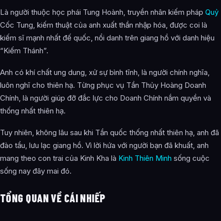
Kinh lịch nhân sinh
Là người thuộc học phái Tung Hoành, truyền nhân kiếm pháp
Quỷ
Thử thách Quỷ Cốc
Cốc Tung, kiếm thuật của anh xuất thần nhập hóa, được coi là
kiếm sĩ mạnh nhất đế quốc, nổi danh trên giang hồ với danh hiệu
Sứ giả đến Hàn Quốc
“Kiếm Thánh”.
Phản bội nước Tần
Anh có khí chất ung dung, xử sự bình tĩnh, là người chính nghĩa,
Đối Đầu Tung Hoành
luôn nghĩ cho thiên hạ. Từng phục vụ Tần Thủy Hoàng Doanh
Chính, là người giúp đỡ đắc lực cho Doanh Chính nắm quyền và
Tạm lánh ở Tang Hải
thống nhất thiên hạ.
Hợp Tung Liên Hoành
Tuy nhiên, không lâu sau khi Tần quốc thống nhất thiên hạ, anh đã
Hành Trình Đông Quận
đào tẩu, lưu lạc giang hồ. Vì lời hứa với người bạn đã khuất, anh
Kinh Nghê Xuất Hiện
mang theo con trai của Kinh Kha là
Kinh Thiên Minh
sống cuộc
sống nay đây mai đó.
Bảng thống kê trận đấu của Cái Nhiếp
Bình chọn nhân vật được yêu thích
TỔNG QUAN VỀ CÁI NHIẾP
Đánh giá nhân vật