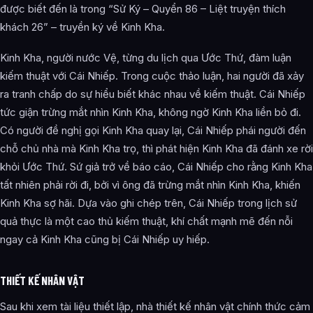
được biết đến là trong “Sử Ký – Quyển 86 – Liệt truyện thích
khách 26” – truyền ký về Kinh Kha.
Kinh Kha, người nước Vệ, từng du lịch qua Ước Thứ, đàm luận
kiếm thuật với Cái Nhiếp. Trong cuộc thảo luận, hai người đã xảy
ra tranh chấp do sự hiểu biết khác nhau về kiếm thuật. Cái Nhiếp
tức giận trừng mắt nhìn Kinh Kha, không ngờ Kinh Kha liền bỏ đi.
Có người đề nghị gọi Kinh Kha quay lại, Cái Nhiếp phái người đến
chỗ chủ nhà mà Kinh Kha trọ, thì phát hiện Kinh Kha đã đánh xe rời
khỏi Ước Thứ. Sứ giả trở về báo cáo, Cái Nhiếp cho rằng Kinh Kha
tất nhiên phải rời đi, bởi vì ông đã trừng mắt nhìn Kinh Kha, khiến
Kinh Kha sợ hãi. Dựa vào ghi chép trên, Cái Nhiếp trong lịch sử
quả thực là một cao thủ kiếm thuật, khí chất mạnh mẽ đến nỗi
ngay cả Kinh Kha cũng bị Cái Nhiếp uy hiếp.
THIẾT KẾ NHÂN VẬT
Sau khi xem tài liệu thiết lập, nhà thiết kế nhân vật chính thức cảm