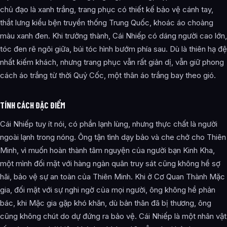
chủ đạo là xanh trắng, trang phục có thiết kế bảo vệ cánh tay,
thắt lưng kiểu bện truyền thống Trung Quốc, khoác áo choàng
màu xanh đen. Khi trưởng thành, Cái Nhiếp có dáng người cao lớn,
tóc đen rẽ ngôi giữa, búi tóc hình bướm phía sau. Dù là thiên hạ đệ
nhất kiếm khách, nhưng trang phục vẫn rất giản dị, vẫn giữ phong
cách áo trắng từ thời Quỷ Cốc, một thân áo trắng bay theo gió.
TÍNH CÁCH ĐẶC ĐIỂM
Cái Nhiếp tuy ít nói, có phần lạnh lùng, nhưng thực chất là người
ngoài lạnh trong nóng. Ông tận tình dạy bảo và che chở cho Thiên
Minh, vì muốn hoàn thành tâm nguyện của người bạn Kinh Kha,
một mình đối mặt với hàng ngàn quân truy sát cũng không hề sợ
hãi, bảo vệ sự an toàn của Thiên Minh. Khi ở Cơ Quan Thành Mặc
gia, đối mặt với sự nghi ngờ của mọi người, ông không hề phản
bác, khi Mặc gia gặp khó khăn, dù bản thân đã bị thương, ông
cũng không chút do dự đứng ra bảo vệ. Cái Nhiếp là một nhân vật