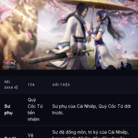
MỐI
TÊN
GIỚI THIỆU
QUAN HỆ
Quỷ
Sư
Cốc Tử
Sư phụ của Cái Nhiếp, Quỷ Cốc Tử đời
phụ
tiền
trước.
nhiệm
Sư đệ đồng môn, tri kỷ của Cái Nhiếp,
Vệ