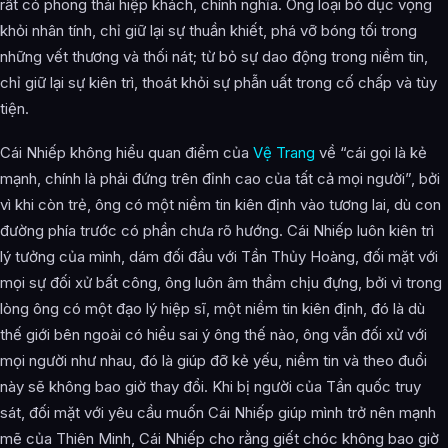
rất có phong thái hiệp khách, chính nghĩa. Ông loại bỏ dục vọng
khỏi nhân tính, chỉ giữ lại sự thuần khiết, phá vỡ bóng tối trong
những vết thương và thối nát; từ bỏ sự dao động trong niềm tin,
chỉ giữ lại sự kiên trì, thoát khỏi sự phẫn uất trong cố chấp và tùy
tiện.
Cái Nhiếp không hiểu quan điểm của
Vệ Trang
về “cái gọi là kẻ
mạnh, chính là phải đứng trên đỉnh cao của tất cả mọi người”, bởi
vì khi còn trẻ, ông có một niềm tin kiên định vào tương lai, dù con
đường phía trước có phần chưa rõ hướng. Cái Nhiếp luôn kiên trì
lý tưởng của mình, dám đối đầu với Tần Thủy Hoàng, đối mặt với
mọi sự đối xử bất công, ông luôn âm thầm chịu đựng, bởi vì trong
lòng ông có một đạo lý hiệp sĩ, một niềm tin kiên định, đó là dù
thế giới bên ngoài có hiểu sai ý ông thế nào, ông vẫn đối xử với
mọi người như nhau, đó là giúp đỡ kẻ yếu, niềm tin và theo đuổi
này sẽ không bao giờ thay đổi. Khi bị người của Tần quốc truy
sát, đối mặt với yêu cầu muốn Cái Nhiếp giúp mình trở nên mạnh
mẽ của Thiên Minh, Cái Nhiếp cho rằng giết chóc không bao giờ