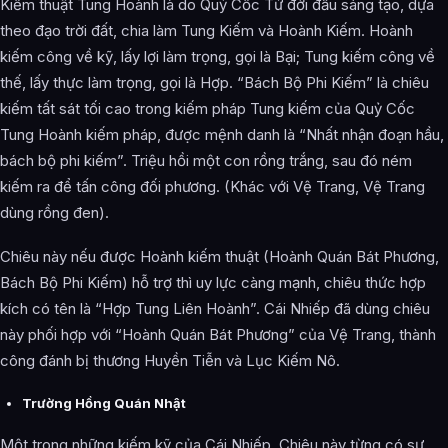
Kiếm thuật Tung Hoành là do Quỷ Cốc Tử đời đầu sáng tạo, dựa
theo đạo trời đất, chia làm Tung Kiếm và Hoành Kiếm. Hoành
kiếm công về kỹ, lấy lợi làm trọng, gọi là Bại; Tung kiếm công về
thế, lấy thực làm trọng, gọi là Hợp. “Bách Bộ Phi Kiếm” là chiêu
kiếm tất sát tối cao trong kiếm pháp Tung kiếm của Quỷ Cốc
Tung Hoành kiếm pháp, được mệnh danh là “Nhất nhận đoạn hầu,
bách bộ phi kiếm”. Triệu hồi một con rồng trắng, sau đó ném
kiếm ra để tấn công đối phương. (Khác với Vệ Trang, Vệ Trang
dùng rồng đen).
Chiêu này nếu được Hoành kiếm thuật (Hoành Quán Bát Phương,
Bách Bộ Phi Kiếm) hỗ trợ thì uy lực càng mạnh, chiêu thức hợp
kích có tên là “Hợp Tung Liên Hoành”. Cái Nhiếp đã dùng chiêu
này phối hợp với “Hoành Quán Bát Phương” của Vệ Trang, thành
công đánh bị thương Huyền Tiễn và Lục Kiếm Nô.
Trường Hồng Quán Nhật
Một trong những kiếm kỹ của Cái Nhiếp. Chiêu này từng có sự