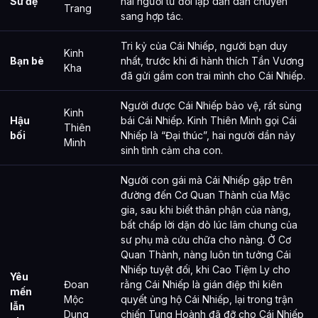
Sư đệ
hai người từ đối lập dần dần chuyển
Trang
sang hợp tác.
Tri kỷ của Cái Nhiếp, người bạn duy
Kinh
Bạn bè
nhất, trước khi đi hành thích Tần Vương
Kha
đã gửi gắm con trai mình cho Cái Nhiếp.
Người được Cái Nhiếp bảo vệ, rất sùng
Kinh
Hậu
bái Cái Nhiếp. Kinh Thiên Minh gọi Cái
Thiên
bối
Nhiếp là “Đại thúc”, hai người dần nảy
Minh
sinh tình cảm cha con.
Người con gái mà Cái Nhiếp gặp trên
đường đến Cơ Quan Thành của Mặc
gia, sau khi biết thân phận của nàng,
bất chấp lời dặn dò lúc lâm chung của
sư phụ mà cứu chữa cho nàng. Ở Cơ
Quan Thành, nàng luôn tin tưởng Cái
Nhiếp tuyệt đối, khi Cao Tiệm Ly cho
Yêu
Đoan
rằng Cái Nhiếp là gián điệp thì kiên
mến
Mộc
quyết ủng hộ Cái Nhiếp, lại trong trận
lẫn
Dung
chiến Tung Hoành đã đỡ cho Cái Nhiếp