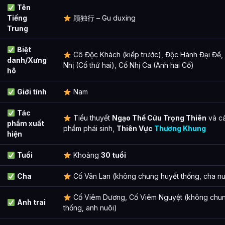
Tên
Tiếng
顾独行 – Gu duxing
Trung
Biệt
Cô Độc Khách (kiếp trước), Độc Hành Đại Đế,
danh/Xưng
Nhị (Cố thứ hai), Cố Nhị Ca (Anh hai Cố)
hô
Giới tính
Nam
Tác
Tiểu thuyết
Ngạo Thế Cửu Trọng Thiên
và cá
phẩm xuất
phẩm phái sinh,
Thiên Vực
Thương Khung
hiện
Tuổi
Khoảng
30 tuổi
Cha
Cố Vân Lan (không chung huyết thống, cha nu
Cố Viêm Dương, Cố Viêm Nguyệt (không chun
Anh trai
thống, anh nuôi)