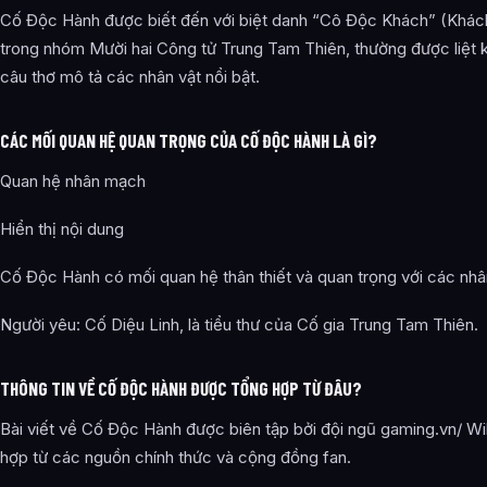
Cố Độc Hành được biết đến với biệt danh “Cô Độc Khách” (Khác
trong nhóm Mười hai Công tử Trung Tam Thiên, thường được liệt 
câu thơ mô tả các nhân vật nổi bật.
CÁC MỐI QUAN HỆ QUAN TRỌNG CỦA CỐ ĐỘC HÀNH LÀ GÌ?
Quan hệ nhân mạch
Hiển thị nội dung
Cố Độc Hành có mối quan hệ thân thiết và quan trọng với các nhâ
Người yêu: Cố Diệu Linh, là tiểu thư của Cố gia Trung Tam Thiên.
THÔNG TIN VỀ CỐ ĐỘC HÀNH ĐƯỢC TỔNG HỢP TỪ ĐÂU?
Bài viết về Cố Độc Hành được biên tập bởi đội ngũ gaming.vn/ Wik
hợp từ các nguồn chính thức và cộng đồng fan.