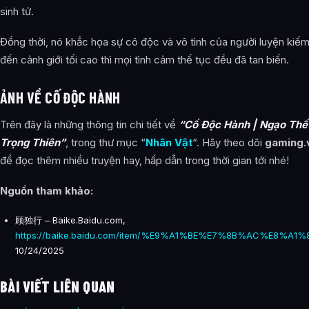
sinh tử.
Đồng thời, nó khắc họa sự cô độc và vô tình của người luyện kiếm,
đến cảnh giới tối cao thì mọi tình cảm thế tục đều đã tan biến.
ẢNH VỀ CỐ ĐỘC HÀNH
Trên đây là những thông tin chi tiết về
“
Cố Độc Hành | Ngạo Thế
Trọng Thiên
”
, trong thư mục “
Nhân Vật
“. Hãy theo dõi
gaming.
để đọc thêm nhiều truyện hay, hấp dẫn trong thời gian tới nhé!
Nguồn tham khảo:
顾独行 – Baike.Baidu.com,
https://baike.baidu.com/item/%E9%A1%BE%E7%8B%AC%E8%A1%8
10/24/2025
BÀI VIẾT LIÊN QUAN