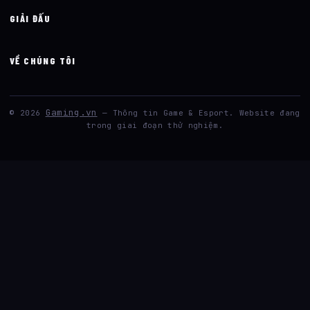
GIẢI ĐẤU
VỀ CHÚNG TÔI
Gaming.vn
© 2026
— Thông tin Game & Esport. Website đang
trong giai đoạn thử nghiệm.