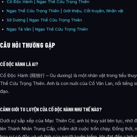
Cố Độc Hành | Ngạo Thế Cửu Trọng Thiên
Ngạo Thế Cửu Trọng Thiên | Giới thiệu, Cốt truyện, Nhân vật
Sở Dương | Ngạo Thế Cửu Trọng Thiên
Ngạo Tà Vân | Ngạo Thế Cửu Trọng Thiên
CÂU HỎI THƯỜNG GẶP
CỐ ĐỘC HÀNH LÀ AI?
Cố Độc Hành (顾独行 – Gu duxing) là một nhân vật trong tiểu thu
Thế Cửu Trọng Thiên. Anh là con nuôi của Cố Vân Lan, nổi tiếng 
đạo.
CẢNH GIỚI TU LUYỆN CỦA CỐ ĐỘC HÀNH NHƯ THẾ NÀO?
Dưới sự sắp xếp của Mạc Thiên Cơ, anh bị truy sát liên tục, nhờ 
lên Thánh Nhân Trung Cấp, chấm dứt cuộc trốn chạy. Đồng thời, 
họa sự cô độc và vô tình của người luyện kiếm, khi đạt đến cảnh g