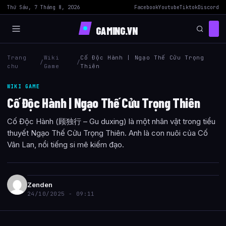
Thứ Sáu, 7 Tháng 8, 2026
Facebook
Youtube
Tiktok
Discord
GAMING.VN
Trang
Wiki
Cố Độc Hành | Ngạo Thế Cửu Trọng
/
/
chu
Game
Thiên
WIKI GAME
Cố Độc Hành | Ngạo Thế Cửu Trọng Thiên
Cố Độc Hành (顾独行 – Gu duxing) là một nhân vật trong tiểu
thuyết Ngạo Thế Cửu Trọng Thiên. Anh là con nuôi của Cố
Vân Lan, nổi tiếng si mê kiếm đạo.
Zenden
24/10/2025 - 09:11