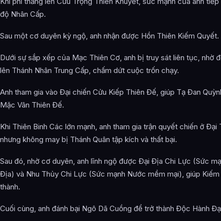
Khi phi thăng lên Cửu Trọng Thiên Khuyết, sức mạnh của anh tiếp
độ Nhân Cấp.
Sau một cơ duyên kỳ ngộ, anh nhận được Hồn Thiên Kiếm Quyết.
Dưới sự sắp xếp của Mạc Thiên Cơ, anh bị truy sát liên tục, nhờ 
lên Thánh Nhân Trung Cấp, chấm dứt cuộc trốn chạy.
Anh tham gia vào Đại chiến Cửu Kiếp Thiên Đế, giúp Tạ Đan Quỳnh
Mặc Vân Thiên Đế.
Khi Thiên Binh Các lớn mạnh, anh tham gia trận quyết chiến ở Đại
nhưng không may bị Thánh Quân tập kích và thất bại.
Sau đó, nhờ cơ duyên, anh lĩnh ngộ được Đại Địa Chi Lực (Sức m
Địa) và Nhu Thủy Chi Lực (Sức mạnh Nước mềm mại), giúp Kiếm 
thành.
Cuối cùng, anh đánh bại Ngô Dã Cuồng để trở thành Độc Hành Đạ