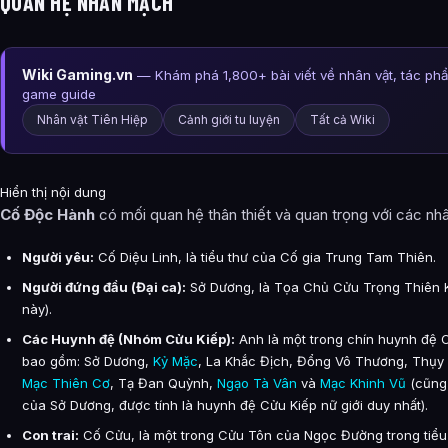
QUAN HỆ NHÂN MẠCH
Wiki Gaming.vn
— Khám phá 1,800+ bài viết về nhân vật, tác ph
game guide
Nhân vật Tiên Hiệp
Cảnh giới tu luyện
Tất cả Wiki
Hiển thị nội dung
Cố Độc Hành
có mối quan hệ thân thiết và quan trọng với các nhâ
Người yêu:
Cố Diệu Linh, là tiểu thư của Cố gia Trung Tam Thiên.
Người đứng đầu (Đại ca):
Sở Dương, là Tọa Chủ Cửu Trọng Thiên 
này).
Các Huynh đệ (Nhóm Cửu Kiếp):
Anh là một trong chín huynh đệ 
bao gồm: Sở Dương,
Kỷ Mặc
, La Khắc Địch, Đổng Vô Thương, Thụy
Mạc Thiên Cơ
, Tạ Đan Quỳnh,
Ngạo Tà Vân
và
Mạc Khinh Vũ
(cũng 
của Sở Dương, được tính là huynh đệ Cửu Kiếp nữ giới duy nhất).
Con trai:
Cố Cửu, là một trong Cửu Tôn của Ngọc Đường trong tiểu