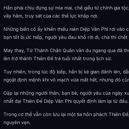
Hắn phải chịu đựng sự mỉa mai, chế giễu từ chính gia tộc
vây hãm, truy sát của các thế lực khắp nơi.
Những biến cố ấy khiến thiếu niên Diệp Vân Phi rơi vào 
bạn tốt bị ức hiếp, người yêu đau khổ rời đi, cha thì chết 
May thay, Tử Thánh Chân Quân vân du ngang qua đã thu
lên trở thành Thiên Đế trẻ tuổi nhất trong lịch sử.
Tuy nhiên, trong lúc độ kiếp, hắn bị kẻ gian đánh lén, d
ngoặt định mệnh khi võ mạch vừa mất hết, nhưng đó cũng 
Gặp lại những người thân, bạn bè, người yêu của ngày xư
nhất đại Thiên Đế Diệp Vân Phi quyết định làm lại từ đầu.
Trong cơ thể vẫn còn lưu lại một tia hồn phách Thiên Đế
nguyên vẹn.