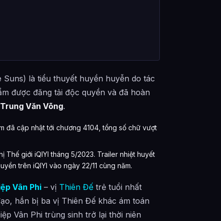
uns) là tiểu thuyết huyền huyễn do tác
hẩm được đăng tải độc quyền và đã hoàn
 Trung Văn Võng
.
m đã cập nhật tới chương 4104, tổng số chữ vượt
 Thế giới iQIYI tháng 5/2023. Trailer nhiệt huyết
uyền trên iQIYI vào ngày 22/11 cùng năm.
iệp Vân Phi
– vị
Thiên Đế
trẻ tuổi nhất
ạo, hắn bị ba vị Thiên Đế khác ám toán
Diệp Vân Phi trùng sinh trở lại thời niên