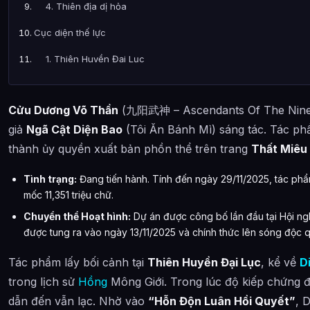
4. Thiên địa dị hỏa
Cục diện thế lực
1. Thiên Huyền Đại Lục
2. Huyền Hoàng Tinh Vực
Cửu Dương Võ Thần
(九阳武神 – Ascendants Of The Nine S
3. Các Tinh Vực & Tinh Hải khác
giả
Ngã Cật Diện Bao
(Tôi Ăn Bánh Mì) sáng tác. Tác p
4. Thương Hoàng Giới & Vũ Trụ Tinh Không
thành ủy quyền xuất bản phồn thể trên trang
Thất Miêu
5. Hồng Mông Đại Lục
Tình trạng:
Đang tiến hành. Tính đến ngày 29/11/2025, tác phẩ
6. Phi Tiên Đại Lục & Chủ Thế Giới
mốc 11,351 triệu chữ.
Chuyển thể Hoạt hình:
Dự án được công bố lần đầu tại Hội nghị
7. Hỗn Độn Hư Không Hải
được tung ra vào ngày 13/11/2025 và chính thức lên sóng độc q
Chủng tộc
Tác phẩm lấy bối cảnh tại
Thiên Huyền Đại Lục
, kể về
D
Thời không giới diện
trong lịch sử
Hồng
Mông Giới. Trong lúc độ kiếp chứng đ
Vị trí địa lý thế giới
dẫn đến vẫn lạc. Nhờ vào
“Hỗn Độn Luân Hồi Quyết”
, 