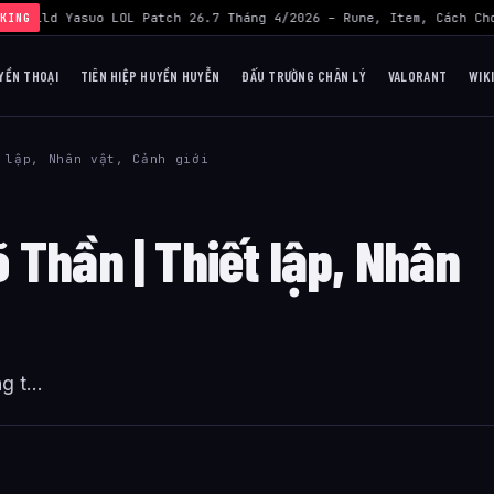
›
Build Yasuo LOL Patch 26.7 Tháng 4/2026 – Rune, Item, Cách Chơ
KING
YỀN THOẠI
TIÊN HIỆP HUYỀN HUYỄN
ĐẤU TRƯỜNG CHÂN LÝ
VALORANT
WIK
 lập, Nhân vật, Cảnh giới
 Thần | Thiết lập, Nhân
 t...