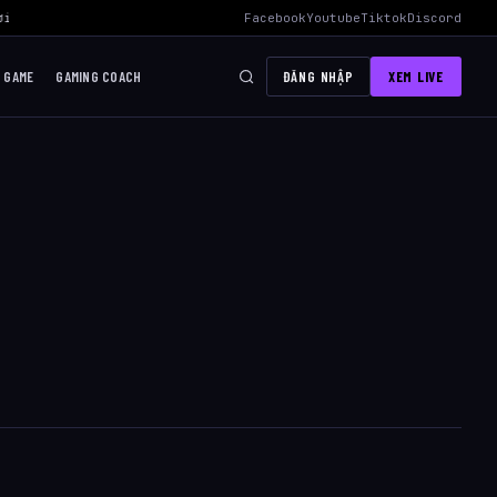
i Mid Hiệu Quả Nhất
›
AWC 2026 Liên Quân Mobile – Lịch Thi Đấu, Đ
Facebook
Youtube
Tiktok
Discord
I GAME
GAMING COACH
ĐĂNG NHẬP
XEM LIVE