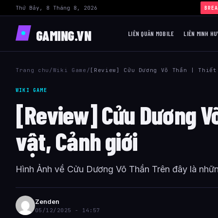
Thứ Bảy, 8 Tháng 8, 2026
BREA
GAMING.VN
LIÊN QUÂN MOBILE
LIÊN MINH HU
Trang chu
/
Wiki Game
/
[Review] Cửu Dương Võ Thần | Thiết
WIKI GAME
[Review] Cửu Dương Võ
vật, Cảnh giới
Hình Ảnh về Cửu Dương Võ Thần Trên đây là những
Zenden
05/12/2025 - 14:57