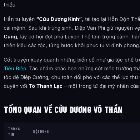
thiếu.
Tiền tệ & Tinh thạch
Hình Ảnh về Cửu Dương Võ Thần
Hắn tu luyện
“Cửu Dương Kinh”
, tái tạo lại Hỗn Độn T
cải mệnh. Sau khi trùng sinh, Diệp Vân Phi giữ nguyên vẹ
Bài Viết Liên Quan
Cung
, lấy cơ hội đột phá Luyện Thể tam trọng cảnh, h
Câu Hỏi Thường Gặp
thiên kiêu các tộc, từng bước khôi phục tu vi đỉnh phong.
Cửu Dương Võ Thần là ai?
Cốt truyện xoay quanh những biến cố như gia tộc phế tru
Cảnh giới tu luyện của Cửu Dương Võ Thần như thế nào?
Tiểu Điệp
. Tác phẩm khắc họa những cột mốc trưởng thà
tộc đệ Diệp Cường, chu toàn đối phó với các thế lực thù 
Cửu Dương Võ Thần xuất hiện trong tác phẩm nào?
duyên với
Tô Thanh Lạc
– một trong tứ đại mỹ nhân của
Các mối quan hệ quan trọng của Cửu Dương Võ Thần là gì?
Thông tin về Cửu Dương Võ Thần được tổng hợp từ đâu?
TỔNG QUAN VỀ CỬU DƯƠNG VÕ THẦN
THÔNG
NỘI DUNG
TIN