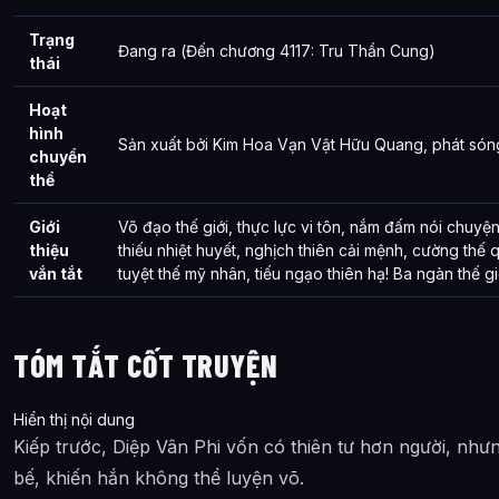
Trạng
Đang ra (Đến chương 4117: Tru Thần Cung)
thái
Hoạt
hình
Sản xuất bởi Kim Hoa Vạn Vật Hữu Quang, phát sóng
chuyển
thể
Giới
Võ đạo thế giới, thực lực vi tôn, nắm đấm nói chuyện
thiệu
thiếu nhiệt huyết, nghịch thiên cải mệnh, cường thế q
vắn tắt
tuyệt thế mỹ nhân, tiếu ngạo thiên hạ! Ba ngàn thế gi
TÓM TẮT CỐT TRUYỆN
Hiển thị nội dung
Kiếp trước, Diệp Vân Phi vốn có thiên tư hơn người, như
bế, khiến hắn không thể luyện võ.