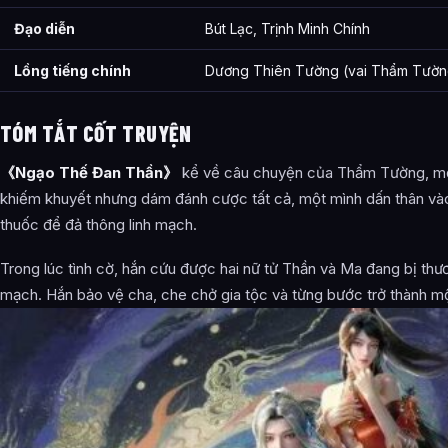
Đạo diễn
Bút Lạc, Trịnh Minh Chính
Lồng tiếng chính
Dương Thiên Tường (vai Thẩm Tườn
TÓM TẮT CỐT TRUYỆN
《Ngạo Thế Đan Thần》
kể về câu chuyện của Thẩm Tường, một
khiếm khuyết nhưng dám đánh cược tất cả, một mình dấn thân vào
thuốc để đả thông linh mạch.
Trong lúc tình cờ, hắn cứu được hai nữ tử Thần và Ma đang bị thươ
mạch. Hắn bảo vệ cha, che chở gia tộc và từng bước trở thành m