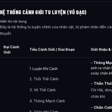
HỆ THỐNG CẢNH GIỚI TU LUYỆN (VÕ ĐẠO)
Hiển thị nội dung
Đây là hệ thống tu luyện chính của nhân vật, từ phàm nhân đến cá
thuyết.
Đại Cảnh
Tiểu Cảnh Giới / Giai Đoạn
Giới thiệu 
Giới
–
Thông Mạ
sinh ra chân 
1. Luyện Khí Cảnh
xoáy chân kh
2. Thối Thể Cảnh
–
Thần Thứ
3. Võ Thể Cảnh
Chi Hải, dùn
chân khí.
4. Thông Mạch Cảnh
–
Chân Cươ
5. Chân Khí Cảnh