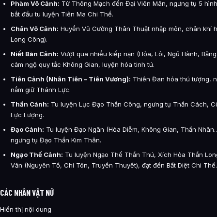
Phàm Võ Cảnh:
Từ Thông Mạch đến Đại Viên Mãn, ngưng tụ 5 hình 
bắt đầu tu luyện Tiên Ma Chi Thể.
Chân Võ Cảnh:
Huyền Vũ Cường Thân Thuật nhập môn, chân khí h
Long Công).
Niết Bàn Cảnh:
Vượt qua nhiều kiếp nạn (Hỏa, Lôi, Ngũ Hành, Băn
cảm ngộ quy tắc Không Gian, luyện hóa tinh tú.
Tiên Cảnh (Nhân Tiên – Tiên Vương):
Thiên Đan hóa thú tượng, n
nắm giữ Thánh Lực.
Thần Cảnh:
Tu luyện Lục Đạo Thần Công, ngưng tụ Thần Cách, Cố
Lực Lượng.
Đạo Cảnh:
Tu luyện Đạo Ngân (Hỏa Diễm, Không Gian, Thần Nhãn…
ngưng tụ Đạo Thần Kim Thân.
Ngạo Thế Cảnh:
Tu luyện Ngạo Thế Thần Thú, Xích Hỏa Thần Long
Văn (Nguyên Tố, Chí Tôn, Truyền Thuyết), đạt đến Bất Diệt Chi Thể.
CÁC NHÂN VẬT NỮ
Hiển thị nội dung