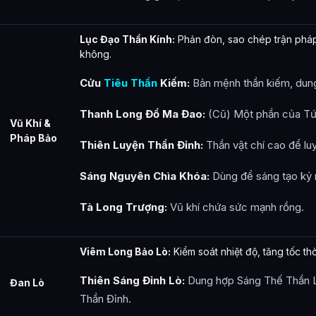
Lục Đạo Thần Kính:
Phản đòn, sao chép trận pháp,
không.
Cửu
Tiêu Thần
Kiếm:
Bản mệnh thần kiếm, dung
Thanh Long Đồ Ma Đao:
(Cũ) Một phần của Tứ
Vũ Khí &
Pháp Bảo
Thiên Luyện Thần Đỉnh:
Thần vật chí cao để lu
Sáng Nguyên Chìa Khóa:
Dùng để sáng tạo kỷ 
Tà Long Trượng:
Vũ khí chứa sức mạnh rồng.
Viêm Long Bảo Lò:
Kiểm soát nhiệt độ, tăng tốc thờ
Thiên Sáng Đỉnh Lò:
Dung hợp Sáng Thế Thần L
Đan Lò
Thần Đỉnh.