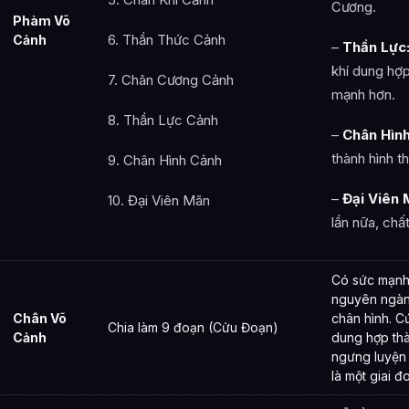
Cương.
Phàm Võ
6. Thần Thức Cảnh
Cảnh
–
Thần Lực
khí dung hợp
7. Chân Cương Cảnh
mạnh hơn.
8. Thần Lực Cảnh
–
Chân Hình
thành hình th
9. Chân Hình Cảnh
–
Đại Viên 
10. Đại Viên Mãn
lần nữa, chấ
Có sức mạnh 
nguyên ngàn
Chân Võ
chân hình. Cứ
Chia làm 9 đoạn (Cửu Đoạn)
Cảnh
dung hợp thà
ngưng luyện 
là một giai đ