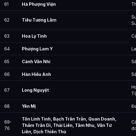
61
Hà Phượng Viện
T
Sư
62
Tiêu Tương Lâm
Sư
63
Hoa Ly Tình
Cá
64
Phượng Lam Y
L
65
Cảnh Vân Nhi
Sá
66
Hàn Hiểu Anh
S
H
67
Long Nguyệt
Tộ
68
Yên Mị
Đ
Tôn Linh Tinh, Bạch Trân Trân, Quan Doanh,
69-
Cá
Thẩm Trân Di, Thải Liên, Tâm Nhu, Vân Tử
76
đo
Liên, Dịch Thiên Thù