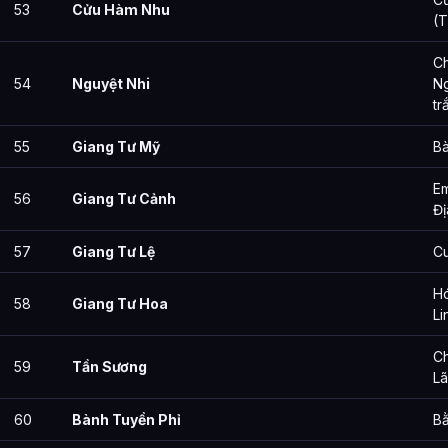
53
Cửu Hàm Nhu
(T
Ch
54
Nguyệt Nhi
N
tr
55
Giang Tư Mỹ
Bà
Em
56
Giang Tư Cảnh
Đị
57
Giang Tư Lệ
Cu
H
58
Giang Tư Hoa
Li
Ch
59
Tần Sương
Lã
60
Bành Tuyền Phỉ
B