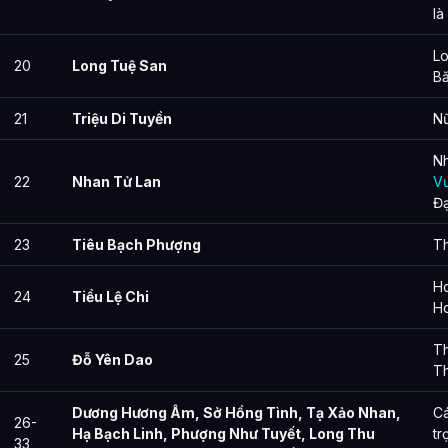
là
Lo
20
Long Tuệ San
Bă
21
Triệu Di Tuyền
Nữ
Nh
22
Nhan Tử Lan
V
Đạ
23
Tiêu Bạch Phượng
Th
Ho
24
Tiểu Lệ Chi
Ho
T
25
Đỗ Yên Dao
Th
Dương Hương Âm, Sở Hồng Tình, Tạ Xảo Nhan,
Cá
26-
Hạ Bạch Linh, Phượng Như Tuyết, Long Thu
tr
33