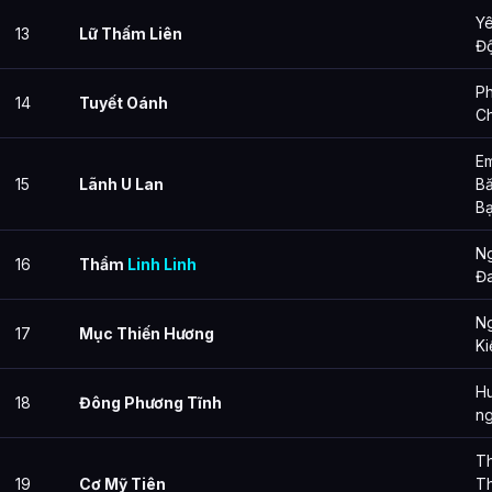
Yê
13
Lữ Thấm Liên
Độ
P
14
Tuyết Oánh
Ch
Em
15
Lãnh U Lan
B
Bạ
Ng
16
Thẩm
Linh Linh
Đa
Ng
17
Mục Thiến Hương
Ki
Hu
18
Đông Phương Tĩnh
ng
Th
19
Cơ Mỹ Tiên
Th