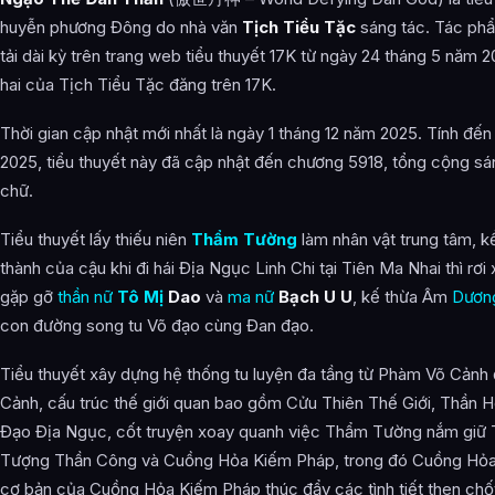
Các Thiết Lập Khác
huyễn phương Đông do nhà văn
Tịch Tiểu Tặc
sáng tác. Tác ph
Mục Lục
tải dài kỳ trên trang web tiểu thuyết 17K từ ngày 24 tháng 5 năm 20
hai của Tịch Tiểu Tặc đăng trên 17K.
Sản xuất hoạt hình
Hình ảnh về Ngạo Thế Đan Thần
Thời gian cập nhật mới nhất là ngày 1 tháng 12 năm 2025. Tính đế
2025, tiểu thuyết này đã cập nhật đến chương 5918, tổng cộng s
Bài Viết Liên Quan
chữ.
Câu Hỏi Thường Gặp
Tiểu thuyết lấy thiếu niên
Thẩm Tường
làm nhân vật trung tâm, kể
Ngạo Thế Đan Thần là ai?
thành của cậu khi đi hái Địa Ngục Linh Chi tại Tiên Ma Nhai thì rơi
gặp gỡ
thần nữ
Tô Mị
Dao
và
ma nữ
Bạch U U
, kế thừa Âm
Dươn
Cảnh giới tu luyện của Ngạo Thế Đan Thần như thế nào?
con đường song tu Võ đạo cùng Đan đạo.
Ngạo Thế Đan Thần xuất hiện trong tác phẩm nào?
Tiểu thuyết xây dựng hệ thống tu luyện đa tầng từ Phàm Võ Cản
Các mối quan hệ quan trọng của Ngạo Thế Đan Thần là gì?
Cảnh, cấu trúc thế giới quan bao gồm Cửu Thiên Thế Giới, Thần H
Thông tin về Ngạo Thế Đan Thần được tổng hợp từ đâu?
Đạo Địa Ngục, cốt truyện xoay quanh việc Thẩm Tường nắm giữ 
Tượng Thần Công và Cuồng Hỏa Kiếm Pháp, trong đó Cuồng Hỏa 
cơ bản của Cuồng Hỏa Kiếm Pháp thúc đẩy các tình tiết then chố