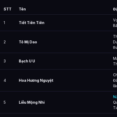
STT
Tên
Đ
Vợ
1
Tiết Tiên Tiên
B
Th
2
Tô Mị Dao
D
th
Ma
3
Bạch U U
T
C
4
Hoa Hương Nguyệt
Đà
lã
N
5
Liễu Mộng Nhi
Qu
Ti