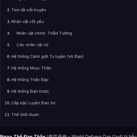
Tóm tắt cốt truyện
Nhân vật cốt yếu
Nhân vật chính: Thẩm Tường
Các nhân vật nữ
Hệ thống Cảnh giới Tu luyện (Võ Đạo)
Hệ thống Nhục Thân
Hệ thống Thần Đạo
Hệ thống Đan Dược
Cấp bậc Luyện Đan Sư
Thế Giới Quan
Danh Từ Riêng & Thuật Ngữ
Ngạo Thế Đan Thần
(傲世丹神 – World Defying Dan God) là tiểu t