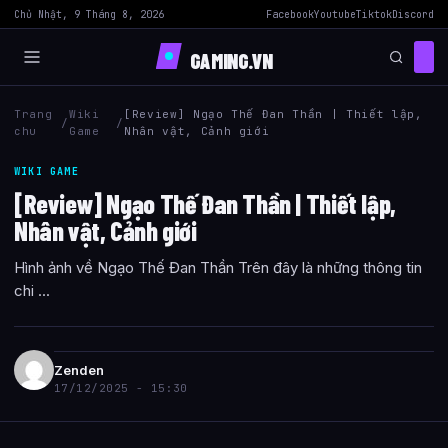
Chủ Nhật, 9 Tháng 8, 2026
Facebook
Youtube
Tiktok
Discord
GAMING.VN
Trang
Wiki
[Review] Ngạo Thế Đan Thần | Thiết lập,
/
/
chu
Game
Nhân vật, Cảnh giới
WIKI GAME
[Review] Ngạo Thế Đan Thần | Thiết lập,
Nhân vật, Cảnh giới
Hình ảnh về Ngạo Thế Đan Thần Trên đây là những thông tin
chi ...
Zenden
17/12/2025 - 15:30