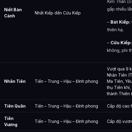
Kim Thân (c
gấp nhiều lầ
Niết Bàn
Nhất Kiếp đến Cửu Kiếp
Cảnh
–
Bát Kiếp:
thiên hạ.
–
Cửu Kiếp:
không, phi t
Vượt qua 9 ki
Nhân Tiên (T
Nhân Tiên
Tiền – Trung – Hậu – Đỉnh phong
Ma Tiên, Yêu
thụ Tiên khí
thành Thiên 
Tiên Quân
Tiền – Trung – Hậu – Đỉnh phong
Cấp độ cao 
Tiên
Tiền – Trung – Hậu – Đỉnh phong
Cấp độ vương
Vương