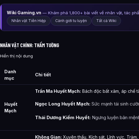
Wiki Gaming.vn
— Khám phá 1,800+ bài viết về nhân vật, tác ph
Nhân vật Tiên Hiệp
Cảnh giới tu luyện
Tất cả Wiki
NHÂN VẬT CHÍNH: THẨM TƯỜNG
Hiển thị nội dung
Danh
Chi tiết
mục
Trấn Ma Huyết Mạch:
Bách độc bất xâm, áp chế t
Ngọc Long Huyết Mạch:
Sức mạnh tái sinh cườn
Huyết
Mạch
Thái Dương Kiếm Huyết:
Ngưng luyện bản mệnh
Không Gian:
Xuyên thấu, Kích sát, Lĩnh vực, Trảm