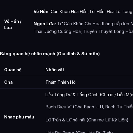
Võ Hồn:
Càn Khôn Hỏa Hồn, Lôi Hồn, Hỏa Lôi Long
Võ Hồn /
Ngọn Lửa:
Từ Càn Khôn Chi Hỏa thăng cấp lên 
Lửa
Thái Dương Cuồng Hỏa, Truyền Thuyết Long Hỏa
Bảng quan hệ nhân mạch (Gia đình & Sư môn)
Quan hệ
Nhân vật
Cha
Thẩm Thiên Hổ
Liễu Tông Dự & Tống Oánh (Cha mẹ Liễu Mộ
Bạch Diệu Vĩ (Cha Bạch U U, Bạch Tử Thiế
Nhạc phụ mẫu
Lữ Trấn & Lữ nãi nãi (Cha mẹ Lữ Kỳ Liên)
Hứa Đại Trung (Cha Hứa Du Tình)