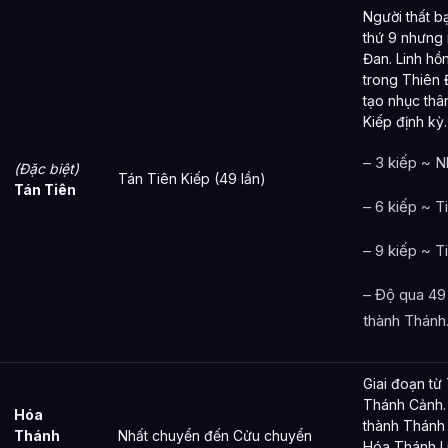
Người thất bạ
thứ 9 nhưng
Đan. Linh hồ
trong Thiên Đ
tạo nhục thâ
Kiếp định kỳ.
– 3 kiếp ~ N
(Đặc biệt)
Tán Tiên Kiếp (49 lần)
Tán Tiên
– 6 kiếp ~ T
– 9 kiếp ~ T
– Độ qua 49 
thành Thánh
Giai đoạn t
Thánh Cảnh.
Hóa
thành Thánh 
Thánh
Nhất chuyển đến Cửu chuyển
Hóa Thánh L