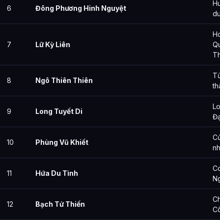
Hu
6
Đông Phương Hinh Nguyệt
du
H
7
Lữ Kỳ Liên
Qu
Th
Từ
8
Ngô Thiên Thiên
th
Lo
9
Long Tuyết Di
Đạ
Cử
10
Phùng Vũ Khiết
n
Co
11
Hứa Du Tình
N
Ch
12
Bạch Tử Thiến
C