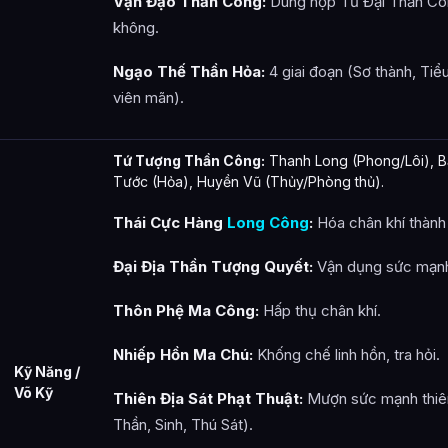
Vạn Đạo Thần Công:
Dung hợp Tứ Đại Thần Côn
không.
Ngạo Thế Thần Hỏa:
4 giai đoạn (Sơ thành, Tiểu
viên mãn).
Tứ Tượng Thần Công:
Thanh Long (Phong/Lôi), B
Tước (Hỏa), Huyền Vũ (Thủy/Phòng thủ).
Thái Cực Hàng
Long Công
:
Hóa chân khí thành 
Đại Địa Thần Tượng Quyết:
Vận dụng sức mạnh
Thôn Phệ Ma Công:
Hấp thụ chân khí.
Nhiếp Hồn Ma Chú:
Khống chế linh hồn, tra hỏi.
Kỹ Năng /
Võ Kỹ
Thiên Địa Sát Phạt Thuật:
Mượn sức mạnh thiên 
Thần, Sinh, Thú Sát).