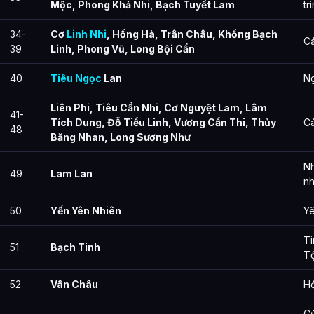
Mộc, Phong Khả Nhi, Bạch Tuyết Lam
tr
34-
Cơ
Linh Nhi
, Hồng Hà, Trân Châu, Khổng Bạch
Cá
39
Linh, Phong Vũ, Long Bội Cẩn
40
Tiêu Ngọc
Lan
Ng
Liên Phi, Tiêu Cẩn Nhi, Cơ Nguyệt Lam, Lâm
41-
Tích Dung, Đỗ Tiểu Linh, Vương Cẩn Thi, Thủy
Cá
48
Băng Nhan, Long Sương Như
Nh
49
Lam Lan
n
50
Yến Yên Nhiên
Yê
Ti
51
Bạch Tinh
Tộ
52
Vân Châu
Hỏ
C