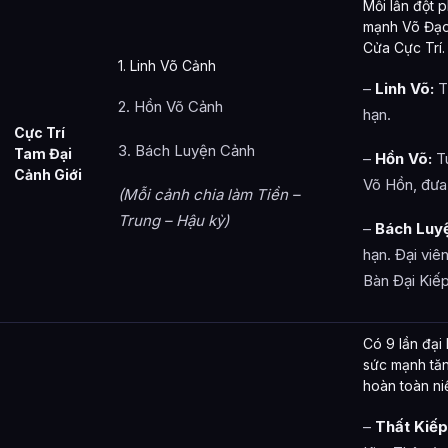
Mỗi lần đột 
mạnh Võ Đạo
Cửa Cực Trí.
1. Linh Võ Cảnh
–
Linh Võ:
T
2. Hồn Võ Cảnh
hạn.
Cực Trí
3. Bách Luyện Cảnh
Tam Đại
–
Hồn Võ:
Tu
Cảnh Giới
Võ Hồn, đưa
(Mỗi cảnh chia làm Tiền –
Trung – Hậu kỳ)
–
Bách Luy
hạn. Đại viê
Bàn Đại Kiếp
Có 9 lần đại
sức mạnh tăn
hoàn toàn ni
–
Thất Kiếp