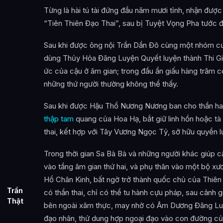
Từng là hài tú tài đứng đầu năm mươi tỉnh, nhận được
“Tiên Thiên Đạo Thai”, sau bị Tuyệt Vọng Pha tước 
Sau khi được ông nội Trần Dần Đô cùng một nhóm cư
dùng Thủy Hỏa Đãng Luyện Quyết luyện thành Thi Giả
ức của cậu ở âm gian; trong đầu ẩn giấu hàng trăm c
những thứ người thường không thể thấy.
Sau khi được Hậu Thổ Nương Nương ban cho thần ham
thập tam
quang của Hoa Hạ, bắt giữ linh hồn hoặc tà
thai, kết hợp với Tây Vương Ngọc Tỷ, sở hữu quyền l
Trong thời gian Sa Bà Bà và những người khác giúp c
vào tầng âm gian thứ hai, và phụ thân vào một bộ xư
Hồ Chân Kinh, bất ngờ trở thành quốc chủ của Thiên 
Trần
có thần thai, chỉ có thể tu hành cựu pháp, sau cảnh g
Thật
bên ngoài xâm thực, may nhờ có Âm Dương Đãng Lu
đạo nhân, thử dung hợp ngoại đạo vào con đường của 