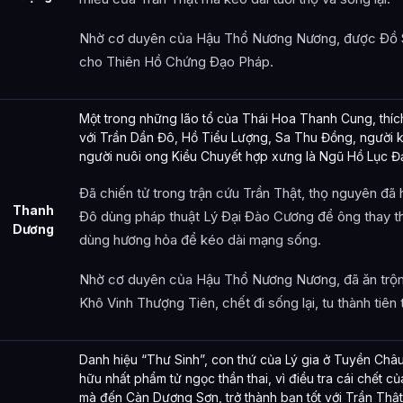
Nhờ cơ duyên của Hậu Thổ Nương Nương, được Đồ 
cho Thiên Hồ Chứng Đạo Pháp.
Một trong những lão tổ của Thái Hoa Thanh Cung, thíc
với Trần Dần Đô, Hồ Tiểu Lượng, Sa Thu Đồng, người k
người nuôi ong Kiều Chuyết hợp xưng là Ngũ Hồ Lục Đ
Đã chiến tử trong trận cứu Trần Thật, thọ nguyên đã 
Thanh
Đô dùng pháp thuật Lý Đại Đào Cương để ông thay th
Dương
dùng hương hỏa để kéo dài mạng sống.
Nhờ cơ duyên của Hậu Thổ Nương Nương, đã ăn trộm
Khô Vinh Thượng Tiên, chết đi sống lại, tu thành tiên 
Danh hiệu “Thư Sinh”, con thứ của Lý gia ở Tuyền Châu,
hữu nhất phẩm tử ngọc thần thai, vì điều tra cái chết 
mà đến Càn Dương Sơn, trở thành bạn tốt với Trần Thậ