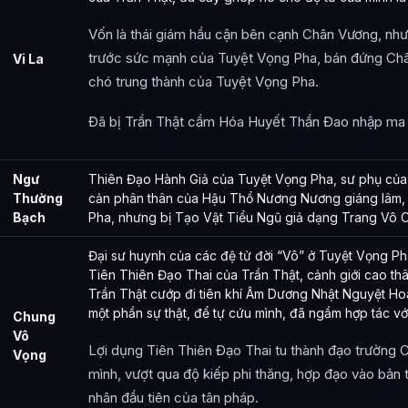
Vốn là thái giám hầu cận bên cạnh Chân Vương, nh
trước sức mạnh của Tuyệt Vọng Pha, bán đứng Châ
Vi La
chó trung thành của Tuyệt Vọng Pha.
Đã bị Trần Thật cầm Hóa Huyết Thần Đao nhập ma 
Ngư
Thiên Đạo Hành Giả của Tuyệt Vọng Pha, sư phụ của
Thường
cản phân thân của Hậu Thổ Nương Nương giáng lâm,
Bạch
Pha, nhưng bị Tạo Vật Tiểu Ngũ giả dạng Trang Vô 
Đại sư huynh của các đệ tử đời “Vô” ở Tuyệt Vọng Ph
Tiên Thiên Đạo Thai của Trần Thật, cảnh giới cao thâ
Trần Thật cướp đi tiên khí Âm Dương Nhật Nguyệt Ho
một phần sự thật, để tự cứu mình, đã ngầm hợp tác vớ
Chung
Vô
Lợi dụng Tiên Thiên Đạo Thai tu thành đạo trường 
Vọng
mình, vượt qua độ kiếp phi thăng, hợp đạo vào bản t
nhân đầu tiên của tân pháp.