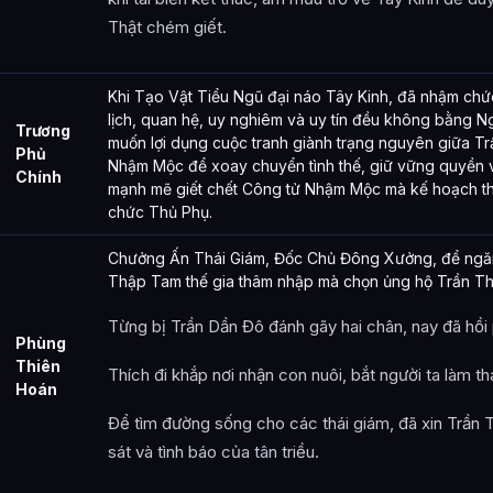
Thật chém giết.
Khi Tạo Vật Tiểu Ngũ đại náo Tây Kinh, đã nhậm chứ
lịch, quan hệ, uy nghiêm và uy tín đều không bằng N
Trương
muốn lợi dụng cuộc tranh giành trạng nguyên giữa T
Phủ
Nhậm Mộc để xoay chuyển tình thế, giữ vững quyền v
Chính
mạnh mẽ giết chết Công tử Nhậm Mộc mà kế hoạch thấ
chức Thủ Phụ.
Chưởng Ấn Thái Giám, Đốc Chủ Đông Xưởng, để ngă
Thập Tam thế gia thâm nhập mà chọn ủng hộ Trần Th
Từng bị Trần Dần Đô đánh gãy hai chân, nay đã hồi
Phùng
Thiên
Thích đi khắp nơi nhận con nuôi, bắt người ta làm th
Hoán
Để tìm đường sống cho các thái giám, đã xin Trần
sát và tình báo của tân triều.