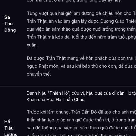
Từng vượt qua hai giới âm dương để chiêu hồn cho T
Sa
Trần Thật lẻn vào âm gian lấy được Dương Giác Thiê
Thu
qua việc ăn sâm thảo quả được nuôi trồng trong thầ
Đồng
Trần Thật mà kéo dài tuổi thọ đến năm trăm tuổi, phụ
xuân.
Đã được Trần Thật mang về hồn phách của con trai 
ngục Phật môn, và sau khi báo thù cho con, đã đưa c
chuyển thế.
Danh hiệu “Thiên Hồ”, cửu vĩ, hậu duệ của di dân Hồ tộ
Khâu của Hoa Hạ Thần Châu.
Trước khi lâm chung, Trần Dần Đô đã tạo cho anh một
thần nhân tạo, giúp anh giữ được thần trí, ở trong trạng
Hồ
sau đó thông qua việc ăn sâm thảo quả được nuôi trồ
Tiểu
Lượng
miếu của Trần Thật mà kéo dài tuổi thọ và sống lại.