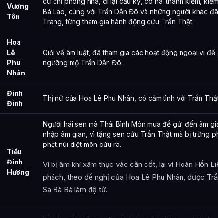
cử chỉ phong nhã, đi lại cầu kỳ, có hai thanh kiếm, ki
Vương
Bá Lao, cùng với Trần Dần Đô và những người khác đ
Tôn
Trang, từng tham gia hành động cứu Trần Thật.
Hoa
Lê
Giỏi về âm luật, đã tham gia các hoạt động ngoại vi để 
Phu
ngưỡng mộ Trần Dần Đô.
Nhân
Đinh
Thị nữ của Hoa Lê Phu Nhân, có cảm tình với Trần Thật
Đinh
Người hái sen mà Thái Bình Môn mua để gửi đến âm gia
nhập âm gian, vì tặng sen cứu Trần Thật mà bị trừng p
phạt núi diệt môn cứu ra.
Tiểu
Đinh
Vì bị âm khí xâm thực vào căn cốt, lại vì Hoàn Hồn 
Hương
phách, theo đề nghị của Hoa Lê Phu Nhân, được Trần
Sa Bà Bà làm đệ tử.