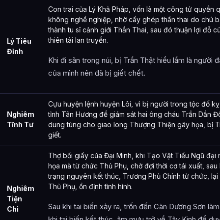
Con trai của Lý Khả Pháp, vốn là một công tử quyền
không nghề nghiệp, nhờ cấy ghép thần thai do chú 
thành tu sĩ cảnh giới Thần Thai, sau đó thuận lợi đỗ c
thiên tài lan truyền.
Lý Tiêu
Đỉnh
Khi đi săn trong núi, bị Trần Thật hiểu lầm là người 
của mình nên đã bị giết chết.
Cựu huyện lệnh huyện Lôi, vì bị người trong tộc đố kỵ
Nghiêm
tỉnh Tân Hương để giám sát hai ông cháu Trần Dần Đô 
Tĩnh Tư
dung túng cho giao long Thượng Thiện gây họa, bị 
giết.
Thợ bồi giấy của Đại Minh, khi Tạo Vật Tiểu Ngũ đại 
họa mà từ chức Thủ Phụ, chờ đợi thời cơ tái xuất, sau
trạng nguyên kết thúc, Trương Phủ Chính từ chức, lạ
Thủ Phụ, ổn định tình hình.
Nghiêm
Tiện
Sau khi tai biến xảy ra, trốn đến Càn Dương Sơn là
Chi
khi tai biến kết thúc, âm mưu trở về Tây Kinh để duy 