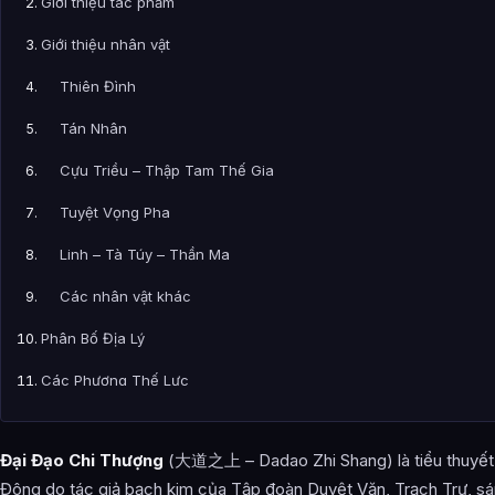
Giới thiệu tác phẩm
Giới thiệu nhân vật
Thiên Đình
Tán Nhân
Cựu Triều – Thập Tam Thế Gia
Tuyệt Vọng Pha
Linh – Tà Túy – Thần Ma
Các nhân vật khác
Phân Bố Địa Lý
Các Phương Thế Lực
Hệ Thống Tu Luyện
Đại Đạo Chi Thượng
(大道之上 – Dadao Zhi Shang) là tiểu thuyết
Phân Chia Cảnh Giới
Đông do tác giả bạch kim của Tập đoàn Duyệt Văn, Trạch Trư, sá