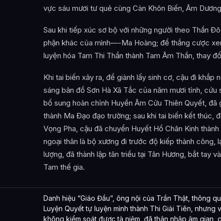
vực sáu mươi tư quẻ cùng Càn Khôn Biến, Âm Dương
Sau khi tiếp xúc sơ bộ với những người theo Thần Đô
phận khác của mình—-Ma Hoàng; để thắng cược xe
luyện hóa Tam Thi Thần thành Tam Âm Thần, thay đổ
Khi tai biến xảy ra, để giành lấy sinh cơ, cậu đi khắp 
sáng bản đồ Sơn Hà Xã Tắc của năm mươi tỉnh, cứu s
bổ sung hoàn chỉnh Huyền Âm Cửu Thiên Quyết, đã gi
thành Ma Đạo đạo trường; sau khi tai biến kết thúc, 
Vọng Pha, cậu đã chuyển Huyết Hồ Chân Kinh thành t
ngoại thân là bộ xương đi trước độ kiếp thành công, lạ
lượng, đã thành lập tân triều tại Tân Hương, bắt tay v
Tam thế gia.
Danh hiệu “Giáo Đầu”, ông nội của Trần Thật, thông 
Luyện Quyết tự luyện mình thành Thi Giải Tiên, nhưng vì
không kiểm soát được tà niệm, đã thân nhập âm gian, g