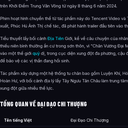
Trước Khi Thành Tiên
trên Khởi Điểm Trung Văn Võng từ ngày 8 tháng 6 năm 2024.
Sau Khi Thành Tiên
Phim hoạt hình chuyển thể từ tác phẩm này do Tencent Video và
Thiết Lập Thần Thai
xuất, Phúc Hú Ảnh Thị chế tác, đã phát hành trailer đầu tiên vào 
Công Pháp Tu Luyện
Tiểu thuyết lấy bối cảnh
Địa Tiên
Giới, kể về câu chuyện của nhân 
thiếu niên bình thường ẩn cư trong sơn thôn, vì “Chân Vương Đại 
Thiết Lập Tác Phẩm
vào một thế giới
quỷ
dị, trong cục diện xung đột đa phương, cậu 
Thành Tích Giải Thưởng
để bảo vệ các vị thần đang hồi sinh.
Ảnh về Đại Đạo Chi Thượng
Tác phẩm xây dựng một hệ thống tu chân bao gồm Luyện Khí, Hó
Bài Viết Liên Quan
Hoàn Hư, với bối cảnh địa lý lấy Tây Ngưu Tân Châu làm trung tâm
xung đột giữa nhiều thế lực.
Câu Hỏi Thường Gặp
Đại Đạo Chi Thượng là ai?
TỔNG QUAN VỀ ĐẠI ĐẠO CHI THƯỢNG
Cảnh giới tu luyện của Đại Đạo Chi Thượng như thế nào?
Tên tiếng Việt
Đại Đạo Chi Thượng
Đại Đạo Chi Thượng xuất hiện trong tác phẩm nào?