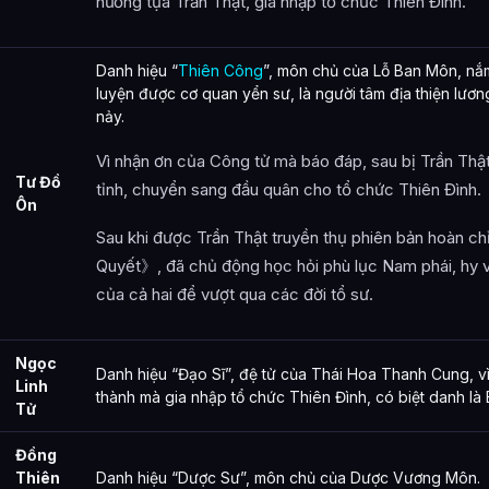
nương tựa Trần Thật, gia nhập tổ chức Thiên Đình.
Danh hiệu “
Thiên Công
”, môn chủ của Lỗ Ban Môn, nắ
luyện được cơ quan yển sư, là người tâm địa thiện lươn
nảy.
Vì nhận ơn của Công tử mà báo đáp, sau bị Trần Thậ
Tư Đồ
tỉnh, chuyển sang đầu quân cho tổ chức Thiên Đình.
Ôn
Sau khi được Trần Thật truyền thụ phiên bản hoàn c
Quyết》, đã chủ động học hỏi phù lục Nam phái, hy 
của cả hai để vượt qua các đời tổ sư.
Ngọc
Danh hiệu “Đạo Sĩ”, đệ tử của Thái Hoa Thanh Cung, vì
Linh
thành mà gia nhập tổ chức Thiên Đình, có biệt danh l
Tử
Đồng
Thiên
Danh hiệu “Dược Sư”, môn chủ của Dược Vương Môn.