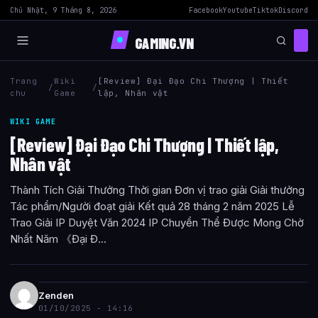
Chủ Nhật, 9 Tháng 8, 2026
Facebook
Youtube
Tiktok
Discord
GAMING.VN
Trang
Wiki
[Review] Đại Đạo Chi Thượng | Thiết
/
/
chu
Game
lập, Nhân vật
WIKI GAME
[Review] Đại Đạo Chi Thượng | Thiết lập,
Nhân vật
Thành Tích Giải Thưởng Thời gian Đơn vị trao giải Giải thưởng
Tác phẩm/Người đoạt giải Kết quả 28 tháng 2 năm 2025 Lễ
Trao Giải IP Duyệt Văn 2024 IP Chuyển Thể Được Mong Chờ
Nhất Năm 《Đại Đ...
Zenden
01/10/2025 - 14:16