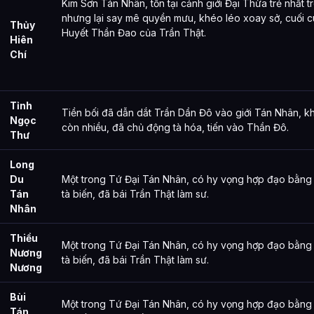
Kim Sơn Tán Nhân, tồn tại cảnh giới Đại Thừa trẻ nhất t
nhưng lại say mê quyền mưu, khéo léo xoay sở, cuối 
Thủy
Huyết Thần Đao của Trần Thật.
Hiên
Chí
Tỉnh
Tiền bối đã dẫn dắt Trần Dần Đô vào giới Tán Nhân, k
Ngọc
còn nhiều, đã chủ động tà hóa, tiến vào Thần Đô.
Thư
Long
Du
Một trong Tứ Đại Tán Nhân, có hy vọng hợp đạo bằng t
Tán
tà biến, đã bái Trần Thật làm sư.
Nhân
Thiều
Một trong Tứ Đại Tán Nhân, có hy vọng hợp đạo bằng t
Nương
tà biến, đã bái Trần Thật làm sư.
Nương
Bùi
Một trong Tứ Đại Tán Nhân, có hy vọng hợp đạo bằng t
Tán