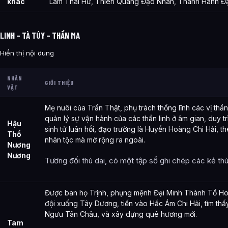
khác
Lâm Thái Hư, Thiên Quang Đạo Nhân, Thanh Hành 
LINH – TÀ TÚY – THẦN MA
Hiển thị nội dung
NHÂN
GIỚI THIỆU
VẬT
Mẹ nuôi của Trần Thật, phụ trách thống lĩnh các vị thần
quản lý sự vận hành của các thần linh ở âm gian, duy trì
Hậu
sinh tử luân hồi, đạo trường là Huyền Hoàng Chi Hải, t
Thổ
nhân tộc mà mở rộng ra ngoài.
Nương
Nương
Tương đối thù dai, có một tập sổ ghi chép các kẻ thù
Được ban họ Trịnh, phụng mệnh Đại Minh Thành Tổ H
đội xuống Tây Dương, tiến vào Hắc Ám Chi Hải, tìm thấ
Ngưu Tân Châu, và xây dựng quê hương mới.
Tam