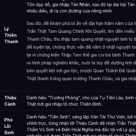
Tôn dạy dỗ, gia nhập Tán Nhân, sau đó tại đại hội Tá
nhiều điều, đi ra con đường của riêng mình.
Sau đó, để khám phá bí ẩn về đại hạn trăm năm của t
Lý
Trần Thật Tam Quang Chính Khí Quyết, tìm đến miế
Thiên
Thanh Châu, thu thập tam quang nhật nguyệt tinh tú 
Thanh
để luyện lại, chứng thực vấn đề nằm ở nhật nguyệt 
lại vì chứng kiến Thập Tam thế gia coi bá tánh Thanh
ra hình pháp nghiêm khắc, nuôi tà túy để dưỡng linh d
bèn quyết liệt với gia tộc, mượn Quan Thánh Đế Quâ
Thật thanh trừng quan trường Thanh Châu, và gia nhậ
Thiệu
Danh hiệu “Trướng Phòng”, chủ của Tụ Tiên Lâu, kinh 
Cảnh
Thật mời gia nhập tổ chức Thiên Đình.
Danh hiệu “Tiên Sinh”, sáng lập Văn Tài Thư Viện, bề 
Phó
chính trực, từng nhận lời Thiệu Cảnh để nhận Trần Thật
Lỗi
Thẩm Vũ Sinh và Điền Hoài Nghĩa mà đắc tội với Lý gia
Sinh
sinh tồn, và được Trần Thật mời gia nhập tổ chức Thiên