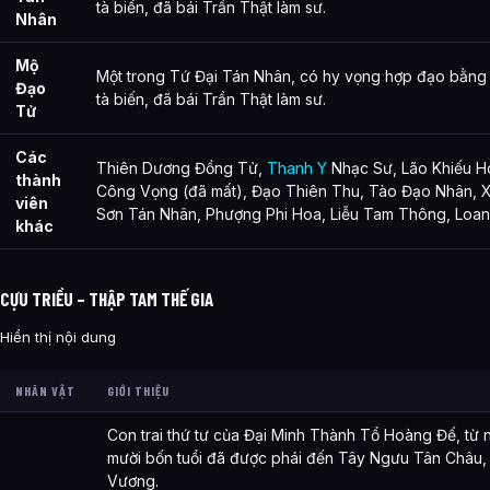
tà biến, đã bái Trần Thật làm sư.
Nhân
Mộ
Một trong Tứ Đại Tán Nhân, có hy vọng hợp đạo bằng t
Đạo
tà biến, đã bái Trần Thật làm sư.
Tử
Các
Thiên Dương Đồng Tử,
Thanh Y
Nhạc Sư, Lão Khiếu H
thành
Công Vọng (đã mất), Đạo Thiên Thu, Tào Đạo Nhân, 
viên
Sơn Tán Nhân, Phượng Phi Hoa, Liễu Tam Thông, Loa
khác
CỰU TRIỀU – THẬP TAM THẾ GIA
Hiển thị nội dung
NHÂN VẬT
GIỚI THIỆU
Con trai thứ tư của Đại Minh Thành Tổ Hoàng Đế, từ 
mười bốn tuổi đã được phái đến Tây Ngưu Tân Châu
Vương.