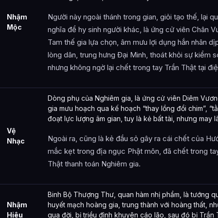
Người này ngoài thánh trong gian, giỏi tạo thế, lại 
Nhậm
Mộc
nghĩa để hy sinh người khác, là ứng cử viên Chân 
Tam thế gia lựa chọn, âm mưu lợi dụng hắn nhân dịp
lòng dân, trung hưng Đại Minh, thoát khỏi sự kiểm 
nhưng không ngờ lại chết trong tay Trần Thật tại điện
Dòng phụ của Nghiêm gia, là ứng cử viên Diêm Vươ
gia mưu hoạch qua kế hoạch “thay lồng đổi chim”, “t
đoạt lực lượng âm gian, tuy là kẻ bất tài, nhưng may là
Vệ
Ngoài ra, cũng là kẻ đầu sỏ gây ra cái chết của Hư
Nhạc
mắc kẹt trong địa ngục Phật môn, đã chết trong tay
Thật thanh toán Nghiêm gia.
Binh Bộ Thượng Thư, quan hàm nhị phẩm, là tướng q
Nhậm
huyết mạch hoàng gia, trung thành với hoàng thất, 
Hiêu
qua đời, bị triều đình khuyên cáo lão, sau đó bị Trần