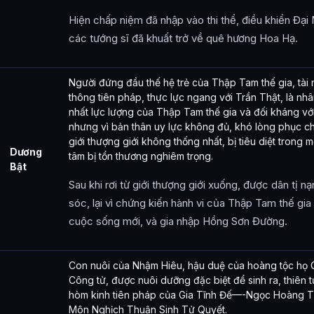
Hiện chấp niệm đã nhập vào thi thể, điều khiển Đạ
các tướng sĩ đã khuất trở về quê hương Hoa Hạ.
Người đứng đầu thế hệ trẻ của Thập Tam thế gia, tài n
thông tiên pháp, thực lực ngang với Trần Thật, là nh
nhất lực lượng của Thập Tam thế gia và đối kháng vớ
nhưng vì bản thân uy lực không đủ, khó lòng phục c
giới thượng giới không thống nhất, bị tiêu diệt trong 
Dương
tâm bị tổn thương nghiêm trọng.
Bật
Sau khi rơi từ giới thượng giới xuống, được dân tị 
sóc, lại vì chứng kiến hành vi của Thập Tam thế gia
cuộc sống mới, và gia nhập Hồng Sơn Đường.
Con nuôi của Nhậm Hiêu, hậu duệ của hoàng tộc họ Ch
Công tử, được nuôi dưỡng đặc biệt để sinh ra, thiên tư 
hòm kinh tiên pháp của Gia Tĩnh Đế—-Ngọc Hoàng Th
Môn Nghịch Thuận Sinh Tử Quyết.