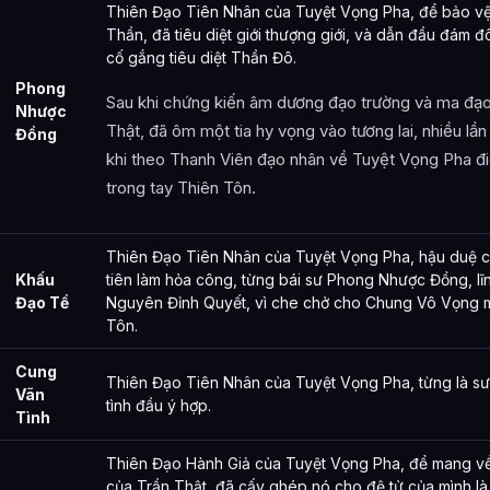
Thiên Đạo Tiên Nhân của Tuyệt Vọng Pha, để bảo vệ 
Thần, đã tiêu diệt giới thượng giới, và dẫn đầu đám đ
cố gắng tiêu diệt Thần Đô.
Phong
Sau khi chứng kiến âm dương đạo trường và ma đạo
Nhược
Thật, đã ôm một tia hy vọng vào tương lai, nhiều lầ
Đồng
khi theo Thanh Viên đạo nhân về Tuyệt Vọng Pha điều
trong tay Thiên Tôn.
Thiên Đạo Tiên Nhân của Tuyệt Vọng Pha, hậu duệ c
Khấu
tiên làm hỏa công, từng bái sư Phong Nhược Đồng, lĩ
Đạo Tề
Nguyên Đỉnh Quyết, vì che chở cho Chung Vô Vọng m
Tôn.
Cung
Thiên Đạo Tiên Nhân của Tuyệt Vọng Pha, từng là sư
Vãn
tình đầu ý hợp.
Tình
Thiên Đạo Hành Giả của Tuyệt Vọng Pha, để mang về
của Trần Thật, đã cấy ghép nó cho đệ tử của mình l