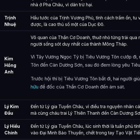
nhà ở Pha Châu, vì dân trừ hại.
Trịnh
Hầu tước của Trịnh Vương Phủ, tính cách trầm ổn, tu 
Nhuệ
được, là cao thủ số một của Dục Đô.
Võ quan của Thần Cơ Doanh, thuở nhỏ từng trải qua 
người sống sót duy nhất của thành Mông Tháp.
Vì Tây Vương Ngọc Tỷ bị Tiêu Vương Tôn cướp đi, 
Kim
Tôn đến Càn Dương Sơn, sau đó đem lòng yêu Tiê
Hồng
Anh
Trước hội thí bị Tiêu Vương Tôn bắt đi, hai người gi
hữu
đề đốc của Thần Cơ Doanh đến ám sát.
Lý Kim
Đến từ Lý gia Tuyền Châu, vì điều tra nguyên nhân cá
Đấu
mà cùng cháu trai Lý Thiên Thanh đến Càn Dương Sơ
Lý Hiếu
Đến từ Lý gia Tuyền Châu, lúc sinh thời là tuần phủ tỉ
Chính
vào Đại Minh Bảo Thuyền, chết trong tay Tạo Vật Ti