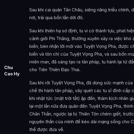
Sau khi cai quản Tân Châu, siêng năng triều chính, 
nơi, trải qua bốn lần dời đô.
Sau khi thiên hạ sơ định, tu vi có thành tựu, phát hiện
cảnh giới Phi Thăng, thường xuyên xảy ra việc khó 
biến, bèn nhận lời mời vào Tuyệt Vọng Pha, được ch
biến và tôn chỉ của Tuyệt Vọng Pha, và sau bốn mư
miên man, đã sáng tạo ra tân pháp, tu hành lại từ 
Chu
cho Tiên Thiên Đạo Thai.
Cao Hy
Sau khi rời Tuyệt Vọng Pha, đã dùng sức mạnh của 
chế thi hành tân pháp, vây quét các tu sĩ đỉnh cấp
khi nhật tức (mặt trời tắt) ập đến, thảm kịch nhân 
lại một lần nữa đưa quân đến Tuyệt Vọng Pha, thỉnh
Chân Thần, ngược lại bị Thiên Tôn chém giết, trước 
nguyên thần của mình để kéo dài mạng sống cho Châ
thể được đưa về.