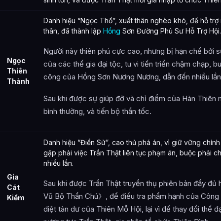
Danh hiệu “Ngọc Thố”, xuất thân nghèo khó, để hỗ trợ
thân, đã thành lập
Hồng
Sơn Đường Phù Sư Hỗ Trợ Hội.
Người này thiên phú cực cao, nhưng bị hạn chế bởi 
Ngọc
của các thế gia đại tộc, tu vi tiến triển chậm chạp, b
Thiên
công của Hồng Sơn Nương Nương, dẫn đến nhiều lần 
Thành
Sau khi được sự giúp đỡ và chỉ điểm của Hàn Thiên n
bình thường, và tiến bộ thần tốc.
Danh hiệu “Điển Sử”, cao thủ phá án, vì giữ vững chính 
gặp phải việc Trần Thật liên tục phạm án, buộc phải c
nhiều lần.
Gia
Sau khi được Trần Thật truyền thụ phiên bản đầy đ
Cát
Vũ Bộ Thần Chú》, để điều tra phẩm hạnh của Công t
Kiếm
diệt tàn dư của Thiên Mỗ Hội, lại vì để thay đổi thế 