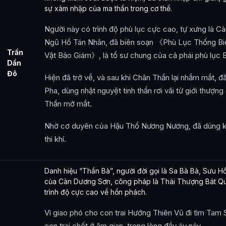
sự xâm nhập của ma thần trong cơ thể.
Người này có trình độ phù lục cực cao, tự xưng là 
Ngũ Hồ Tán Nhân, đã biên soạn 《Phù Lục Thống B
Trần
Vật Bảo Giám》, là tổ sư chung của cả phái phù lục
Dần
Đô
Hiện đã trở về, và sau khi Chân Thần lại nhắm mắt, đ
Pha, dùng nhật nguyệt tinh thần rơi vãi từ giới thượn
Thần mở mắt.
Nhờ cơ duyên của Hậu Thổ Nương Nương, đã dùng khí
thi khí.
Danh hiệu “Thần Bà”, người đời gọi là Sa Bà Bà, Sưu Hồ
của Càn Dương Sơn, công pháp là Thái Thượng Bát Qu
trình độ cực cao về hồn phách.
Vì giao phó cho con trai Hướng Thiên Vũ đi tìm Tam 
con trai chết ở âm gian, trong lòng đầy áy náy.