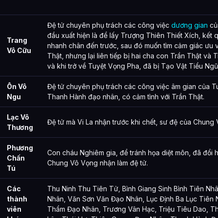
Đệ tử chuyên phụ trách các công việc
dương gian
củ
đầu xuất hiện là để lấy Trượng Thiên Thiết Xích, kết q
Trang
nhanh chân đến trước, sau đó muốn tìm cảm giác ưu v
Vô Cữu
Thật, nhưng lại liên tiếp bị hai cha con Trần Thật và
và khi trở về Tuyệt Vọng Pha, đã bị Tạo Vật Tiểu Ngũ
Ôn Vô
Đệ tử chuyên phụ trách các công việc âm gian của T
Ngu
Thanh Hành đạo nhân, có cảm tình với Trần Thật.
Lạc Vô
Đệ tử mà Vi La nhận trước khi chết, sư đệ của Chung
Thương
Phương
Con cháu Nghiêm gia, để tránh họa diệt môn, đã đổi
Chấn
Chung Vô Vọng nhận làm đệ tử.
Tú
Các
Thu Ninh Thu Tiên Tử, Bình Giang Sinh Bình Tiên Nh
thành
Nhân, Văn Sơn Văn Đạo Nhân, Lục Định Ba Lục Tiên
viên
Thẩm Đạo Nhân, Trương Vân Hạc, Triệu Tiêu Dao, T