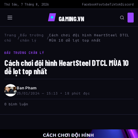
Thứ Sáu, 7 Tháng 8, 2026
Facebook
Youtube
Tiktok
Discord
GAMING.VN
Trang
Đấu trường
Cách chơi đội hình HeartSteel DTCL
/
/
chủ
chân lý
MÙA 10 dễ lọt top nhất
ĐẤU TRƯỜNG CHÂN LÝ
Cách chơi đội hình HeartSteel DTCL MÙA 10
dễ lọt top nhất
Ban Pham
25/01/2024 — 15:13 • 18 phút đọc
0 bình luận