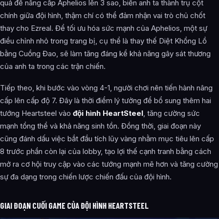
quả để nâng cấp Aphelios lên 3 sao, biến anh ta thành trụ cột
chính giữa đội hình, thậm chí có thể đảm nhận vai trò chủ chốt
thay cho Ezreal. Để tối ưu hóa sức mạnh của Aphelios, một sự
điều chỉnh nhỏ trong trang bị, cụ thể là thay thế Diệt Khổng Lồ
bằng Cuồng Đao, sẽ làm tăng đáng kể khả năng gây sát thương
của anh ta trong các trận chiến.
Tiếp theo, khi bước vào vòng 4-1, người chơi nên tiến hành nâng
cấp lên cấp độ 7. Đây là thời điểm lý tưởng để bổ sung thêm hai
tướng Heartsteel vào
đội hình HeartSteel
, tăng cường sức
mạnh tổng thể và khả năng sinh tồn. Đồng thời, giai đoạn này
cũng đánh dấu việc bắt đầu tích lũy vàng nhằm mục tiêu lên cấp
8 trước phần còn lại của lobby, tạo lợi thế cạnh tranh bằng cách
mở ra cơ hội truy cập vào các tướng mạnh mẽ hơn và tăng cường
sự đa dạng trong chiến lược chiến đấu của đội hình.
GIAI ĐOẠN CUỐI GAME CỦA ĐỘI HÌNH HEARTSTEEL