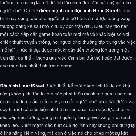
thường; nó mang lại một lợi ích tài chính độc đáo và quý giá cho
người chơi. Cụ thể
điểm mạnh của đội hình HeartSteel
là đội
hình này cung cấp cho người chơi cơ hội kiếm được lượng vàng
thưởng đáng kể sau mỗi chu kỳ bốn trận đấu. Điều này tạo nên
một cách tiếp cận game hoàn toàn mới mẻ và khác biệt so với
chiến thuật truyền thống, nơi người chơi thường tập trung vào việc
“nổ hũ” – tức là đạt được một khoản tiền thưởng lớn trong một
trận đấu cụ thể – thông qua việc đánh bại đối thủ hoặc đạt được
các mục tiêu nhất định trong game.
Đội hình HeartSteel
được thiết kế một cách tinh tế để có khả
năng không chỉ tồn tại mà còn phát triển mạnh mẽ qua từng giai
đoạn của trận đấu, điều này yêu cầu người chơi phải đạt được và
duy trì một số điều kiện nhất định liên quan đến việc lựa chọn và
sắp xếp các tướng, cũng như quản lý tài nguyên vàng một cách
khéo léo. Điểm mạnh đặc biệt của đội hình này không chỉ dừng lại
ở khả năng kiếm vàng, mà còn ở việc nó cho phép một sự kết