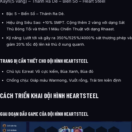
Kayn(5 vàng) – Thánh Ra Dẻ – Biến Số – Heart Steel
Bậc 5 – Biến Số – Thánh Ra Dẻ.
Hiệu ứng Siêu Sao: +10% SMPT. Cộng thêm 2 vàng với dạng Sát
Thủ Bóng Tối và thêm 1 Máu Chiến Thuật với dạng Rhaast.
Kỹ năng: Lướt tới và gây ra 350%/525%/4000% sát thương phép và
giảm 20% tốc độ lên kẻ thù ở xung quanh.
TRANG BỊ CẦN THIẾT CHO ĐỘI HÌNH HEARTSTEEL
Chủ lực Ezreal: Vô cực kiếm, Bùa Xanh, Bùa đỏ
Chống chịu:
Giáp máu Warmong, Vuốt rồng, Trái tim kiên định
CÁCH TRIỂN KHAI ĐỘI HÌNH HEARTSTEEL
GIAI ĐOẠN ĐẦU GAME CỦA ĐỘI HÌNH HEARTSTEEL