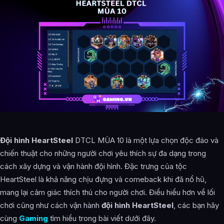
Đội hình HeartSteel
DTCL MÙA 10 là một lựa chọn độc đáo và
chiến thuật cho những người chơi yêu thích sự đa dạng trong
cách xây dựng và vận hành đội hình. Đặc trưng của tộc
HeartSteel là khả năng chịu đựng và comeback khi đã nổ hũ,
mang lại cảm giác thích thú cho người chơi. Điểu hiểu hơn về lối
chơi cũng như cách vận hành
đội hình HeartSteel
, các bạn hãy
cùng
Gaming
tìm hiểu trong bài viết dưới đây.