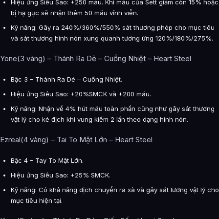
Hiệu ứng Siêu Sao: +250 máu. Khi máu của Sett giảm còn 15% hoặc
bị hạ gục sẽ nhận thêm 50 máu vĩnh viễn.
Kỹ năng: Gây ra 240%/360%/550% sát thương phép cho mục tiêu
và sát thương hình nón xung quanh tương ứng 120%/180%/275%.
Yone(3 vàng) – Thánh Ra Dẻ – Cuồng Nhiệt – Heart Steel
Bậc 3 – Thánh Ra Dẻ – Cuồng Nhiệt.
Hiệu ứng Siêu Sao: +20%SMCK và +200 máu.
Kỹ năng: Nhận về 4% hút máu toàn phần cũng như gây sát thương
vật lý cho kẻ địch khi vung kiếm 2 lần theo dạng hình nón.
Ezreal(4 vàng) – Tai To Mặt Lớn – Heart Steel
Bậc 4 – Tay To Mặt Lớn.
Hiệu ứng Siêu Sao: +25% SMCK.
Kỹ năng: Có khả năng dịch chuyển ra xà và gây sát lương vật lý cho
mục tiêu hiện tại.