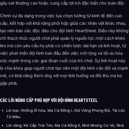
gây sát thương cao hoặc cung cấp lợi ích đặc biệt cho toàn đội.
Chính sự đa dạng trong việc lựa chọn tướng từ kinh tế đến cao
cấp, kết hợp với khả năng phối hợp giữa các nhân vật khác nhau,
tạo nên bản sắc độc đáo cho đội hình HeartSteel. Điều này không
chỉ thách thức người chơi phải quản lý nguồn lực một cách khéo
léo mà còn yêu cầu họ phải có chiến lược dài hạn và linh hoạt, từ
việc phát triển đội hình ban đầu đến việc mở rộng và tối ưu hóa
sức mạnh trong các giai đoạn cuối của trò chơi. Sự linh hoạt này
là chìa khóa giúp người chơi tạo nên một đội hình cân đối và mạnh
mẽ, có khả năng thích ứng với mọi tình huống và đối thủ mà họ
gặp phải.
CÁC LÕI NÂNG CẤP PHÙ HỢP VỚI ĐỘI HÌNH HEARTSTEEL
Lõi bạc: Khổng lồ hóa, Ma Cà Rồng I, Giữ Vững Phong Độ, Tài Lộc
Từ Máu.
Lõi vàng: Kẻ Cắp Trái Tim, Ma Cà Rồng II, Nhỏ Nhưng Có Võ, Nhà