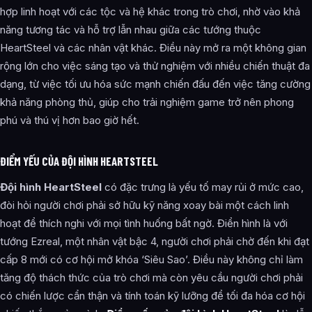
hợp linh hoạt với các tộc và hệ khác trong trò chơi, nhờ vào khả
năng tương tác và hỗ trợ lẫn nhau giữa các tướng thuộc
HeartSteel và các nhân vật khác. Điều này mở ra một không gian
rộng lớn cho việc sáng tạo và thử nghiệm với nhiều chiến thuật đa
dạng, từ việc tối ưu hóa sức mạnh chiến đấu đến việc tăng cường
khả năng phòng thủ, giúp cho trải nghiệm game trở nên phong
phú và thú vị hơn bao giờ hết.
ĐIỂM YẾU CỦA ĐỘI HÌNH HEARTSTEEL
Đội hình HeartSteel
có đặc trưng là yếu tố may rủi ở mức cao,
đòi hỏi người chơi phải sở hữu kỹ năng xoay bài một cách linh
hoạt để thích nghi với mọi tình huống bất ngờ. Điển hình là với
tướng Ezreal, một nhân vật bậc 4, người chơi phải chờ đến khi đạt
cấp 8 mới có cơ hội mở khóa ‘Siêu Sao’. Điều này không chỉ làm
tăng độ thách thức của trò chơi mà còn yêu cầu người chơi phải
có chiến lược cẩn thận và tính toán kỹ lưỡng để tối đa hóa cơ hội