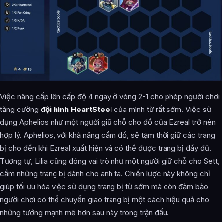
Việc nâng cấp lên cấp độ 4 ngay ở vòng 2-1 cho phép người chơi
tăng cường
đội hình HeartSteel
của mình từ rất sớm. Việc sử
dụng Aphelios như một người giữ chỗ cho đồ của Ezreal trở nên
hợp lý. Aphelios, với khả năng cầm đồ, sẽ tạm thời giữ các trang
bị cho đến khi Ezreal xuất hiện và có thể được trang bị đầy đủ.
Tương tự, Lilia cũng đóng vai trò như một người giữ chỗ cho Sett,
cầm những trang bị dành cho anh ta. Chiến lược này không chỉ
giúp tối ưu hóa việc sử dụng trang bị từ sớm mà còn đảm bảo
người chơi có thể chuyển giao trang bị một cách hiệu quả cho
những tướng mạnh mẽ hơn sau này trong trận đấu.