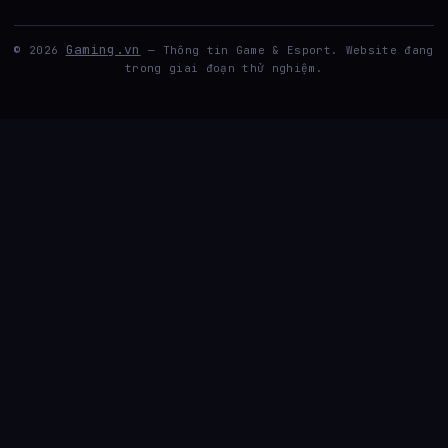
Gaming.vn
© 2026
— Thông tin Game & Esport. Website đang
trong giai đoạn thử nghiệm.