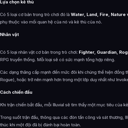
Lựa chọn kẻ thù
Có 5 loại cơ bản trong trò chơi đó là
Water, Land, Fire, Nature 
phụ thuộc vào mối quan hệ của nó và kẻ thù của nó.
Nhân vật
Có 5 loại nhân vật cơ bản trong trò chơi:
Fighter, Guardian, Ro
RPG truyền thống. Mỗi loại sẽ có sức mạnh tổng hợp riêng.
Các dạng thăng cấp mạnh đến mức đôi khi chúng thể hiện đồng thờ
Rogue), hoặc trở nên mạnh hơn trong một lớp duy nhất như Invoke
Cách chiến đấu
Khi trận chiến bắt đầu, mỗi Illuvial sẽ tìm thấy một mục tiêu của k
Trong suốt trận đấu, thông qua các đòn tấn công và sát thương, Il
thúc khi một đội đã bị đánh bại hoàn toàn.