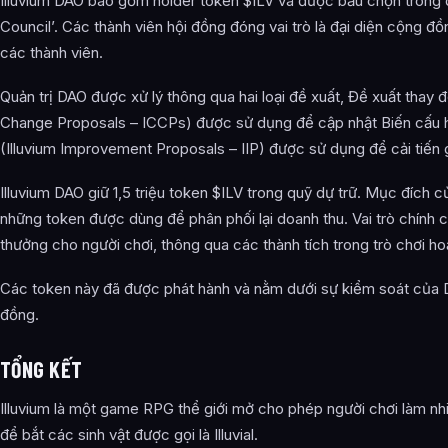
Illuvium DAO bao gồm holder token $ILV và được bầu chọn trong dan
Council’. Các thành viên hội đồng đóng vai trò là đại diện cộng đồ
các thành viên.
Quản trị DAO được xử lý thông qua hai loại đề xuất, Đề xuất thay đổ
Change Proposals – ICCPs) được sử dụng để cập nhật Biến cấu hìn
(Illuvium Improvement Proposals – IIP) được sử dụng để cải tiến 
Illuvium DAO giữ 1,5 triệu token $ILV trong quỹ dự trữ. Mục đích củ
những token được dùng để phân phối lại doanh thu. Vai trò chính
thưởng cho người chơi, thông qua các thành tích trong trò chơi ho
Các token này đã được phát hành và nằm dưới sự kiểm soát của 
đồng.
TỔNG KẾT
Illuvium là một game RPG thể giới mở cho phép người chơi làm n
để bắt các sinh vật được gọi là Illuvial.