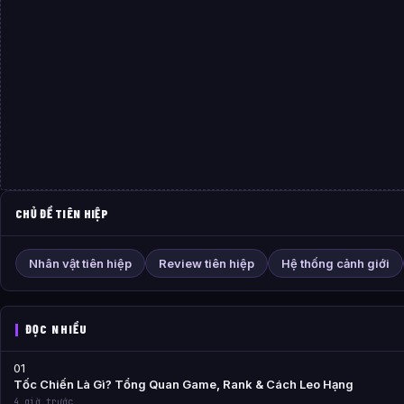
CHỦ ĐỀ TIÊN HIỆP
Nhân vật tiên hiệp
Review tiên hiệp
Hệ thống cảnh giới
ĐỌC NHIỀU
01
Tốc Chiến Là Gì? Tổng Quan Game, Rank & Cách Leo Hạng
4 giờ trước