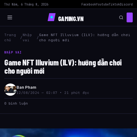
Thứ Năm, 6 Tháng 8, 2026
Facebook
Youtube
Tiktok
Discord
GAMING.VN
Trang
Nhập
Game NFT Illuvium (ILV): hướng dẫn chơi
/
/
chủ
vai
cho người mới
NHẬP VAI
Game NFT Illuvium (ILV): hướng dẫn chơi
cho người mới
Ban Pham
12/08/2024 — 02:07 • 21 phút đọc
0 bình luận