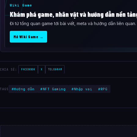
Wiki Game
Khám phá game, nhân vật và hướng dẫn nền tản
Đi từ tổng quan game tới bài viết, meta và hướng dẫn liên quan.
Mở Wiki Game →
CHIA SẺ:
FACEBOOK
X
TELEGRAM
#Hướng dẫn
#NFT Gaming
#Nhập vai
#RPG
TAGS