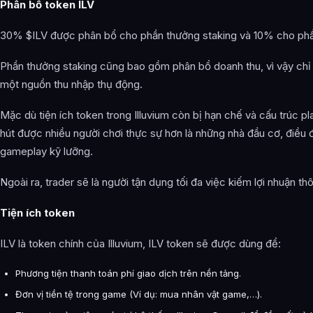
Phân bổ token ILV
30% $ILV được phân bổ cho phần thưởng staking và 10% cho phần 
Phần thưởng staking cũng bao gồm phân bổ doanh thu, vì vậy chỉ 
một nguồn thu nhập thụ động.
Mặc dù tiện ích token trong Illuvium còn bị hạn chế và cấu trúc pla
hút được nhiều người chơi thực sự hơn là những nhà đầu cơ, điều đ
gameplay kỹ lưỡng.
Ngoài ra, trader sẽ là người tận dụng tối đa việc kiếm lợi nhuận th
Tiện ích token
ILV là token chính của Illuvium, ILV token sẽ được dùng để:
Phương tiện thanh toán phí giao dịch trên nền tảng.
Đơn vị tiền tệ trong game (Ví dụ: mua nhân vật game,…).