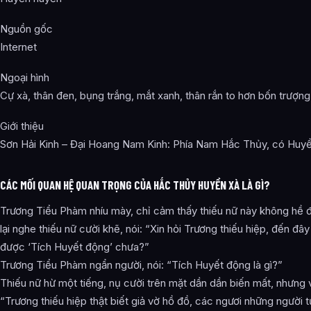
Nguồn gốc
Internet
Ngoại hình
Cự xà, thân đen, bụng trắng, mắt xanh, thân rắn to hơn bốn trượng
Giới thiệu
Sơn Hải Kinh – Đại Hoang Nam Kinh: Phía Nam Hắc Thủy, có Huyề
CÁC MỐI QUAN HỆ QUAN TRỌNG CỦA HẮC THỦY HUYỀN XÀ LÀ GÌ?
Trương Tiểu Phàm nhíu mày, chỉ cảm thấy thiếu nữ này không hề đ
lại nghe thiếu nữ cười khẽ, nói: “Xin hỏi Trương thiếu hiệp, đến đây 
được ‘Tích Huyết động’ chưa?”
Trương Tiểu Phàm ngẩn người, nói: “Tích Huyết động là gì?”
Thiếu nữ hừ một tiếng, nụ cười trên mặt dần dần biến mất, nhưng v
“Trương thiếu hiệp thật biết giả vờ hồ đồ, các ngươi những người t