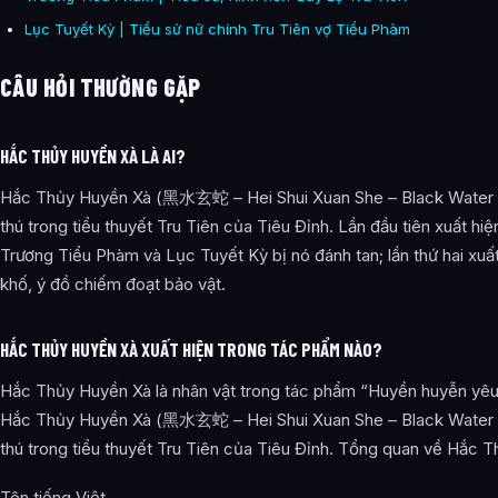
Lục Tuyết Kỳ | Tiểu sử nữ chính Tru Tiên vợ Tiểu Phàm
CÂU HỎI THƯỜNG GẶP
HẮC THỦY HUYỀN XÀ LÀ AI?
Hắc Thủy Huyền Xà (黑水玄蛇 – Hei Shui Xuan She – Black Water S
thú trong tiểu thuyết Tru Tiên của Tiêu Đỉnh. Lần đầu tiên xuất hiệ
Trương Tiểu Phàm và Lục Tuyết Kỳ bị nó đánh tan; lần thứ hai xuấ
khố, ý đồ chiếm đoạt bảo vật.
HẮC THỦY HUYỀN XÀ XUẤT HIỆN TRONG TÁC PHẨM NÀO?
Hắc Thủy Huyền Xà là nhân vật trong tác phẩm “Huyền huyễn yêu 
Hắc Thủy Huyền Xà (黑水玄蛇 – Hei Shui Xuan She – Black Water S
thú trong tiểu thuyết Tru Tiên của Tiêu Đỉnh. Tổng quan về Hắc 
Tên tiếng Việt