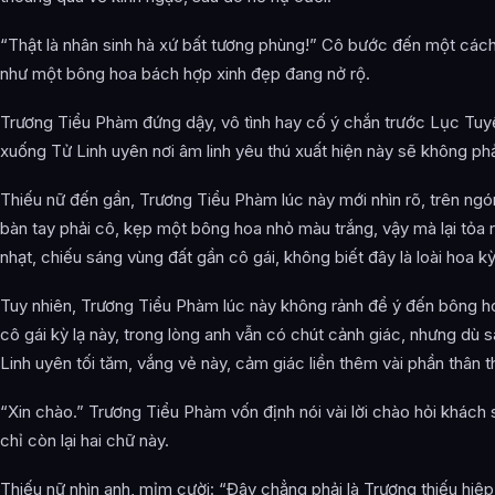
“Thật là nhân sinh hà xứ bất tương phùng!” Cô bước đến một cách
như một bông hoa bách hợp xinh đẹp đang nở rộ.
Trương Tiểu Phàm đứng dậy, vô tình hay cố ý chắn trước Lục Tuyế
xuống Tử Linh uyên nơi âm linh yêu thú xuất hiện này sẽ không phả
Thiếu nữ đến gần, Trương Tiểu Phàm lúc này mới nhìn rõ, trên ngó
bàn tay phải cô, kẹp một bông hoa nhỏ màu trắng, vậy mà lại tỏa 
nhạt, chiếu sáng vùng đất gần cô gái, không biết đây là loài hoa kỳ 
Tuy nhiên, Trương Tiểu Phàm lúc này không rảnh để ý đến bông ho
cô gái kỳ lạ này, trong lòng anh vẫn có chút cảnh giác, nhưng dù s
Linh uyên tối tăm, vắng vẻ này, cảm giác liền thêm vài phần thân th
“Xin chào.” Trương Tiểu Phàm vốn định nói vài lời chào hỏi khách s
chỉ còn lại hai chữ này.
Thiếu nữ nhìn anh, mỉm cười: “Đây chẳng phải là Trương thiếu hi