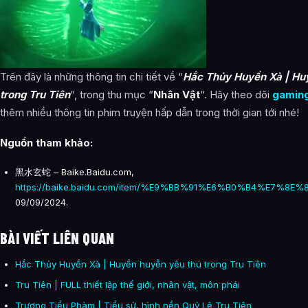
Trên đây là những thông tin chi tiết về “
Hắc Thủy Huyền Xà | Hu
trong Tru Tiên
“, trong thu mục “
Nhân Vật
“. Hãy theo dõi
gaming
thêm nhiều thông tin phim truyện hấp dẫn trong thời gian tới nhé!
Nguồn tham khảo:
黑水玄蛇 – Baike.Baidu.com,
https://baike.baidu.com/item/%E9%BB%91%E6%B0%B4%E7%8E
09/09/2024.
BÀI VIẾT LIÊN QUAN
Hắc Thủy Huyền Xà | Huyền huyễn yêu thú trong Tru Tiên
Tru Tiên | FULL thiết lập thế giới, nhân vật, môn phái
Trương Tiểu Phàm | Tiểu sử, hình nền Quỷ Lệ Tru Tiên