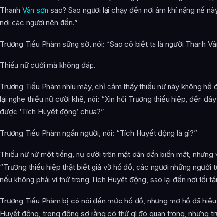
Thanh
Vân sơn
sao? Sao ngươi lại chạy đến nơi âm khí nặng nề nà
nơi các ngươi nên đến.”
Trương Tiểu Phàm sững sờ, nói: “Sao cô biết ta là người Thanh V
Thiếu nữ cười mà không đáp.
Trương Tiểu Phàm nhíu mày, chỉ cảm thấy thiếu nữ này không hề đ
lại nghe thiếu nữ cười khẽ, nói: “Xin hỏi Trương thiếu hiệp, đến đây 
được ‘Tích Huyết động’ chưa?”
Trương Tiểu Phàm ngẩn người, nói: “Tích Huyết động là gì?”
Thiếu nữ hừ một tiếng, nụ cười trên mặt dần dần biến mất, nhưng v
“Trương thiếu hiệp thật biết giả vờ hồ đồ, các ngươi những người t
nếu không phải vì thứ trong Tích Huyết động, sao lại đến nơi tối t
Trương Tiểu Phàm bị cô nói đến mức hồ đồ, nhưng mơ hồ đã hiểu 
Huyết động, trong động sợ rằng có thứ gì đó quan trọng, nhưng tr