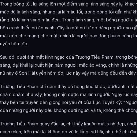
Trong bóng tối, lại sáng lên một điểm sáng, ánh sáng này lại khác 
mặc dù là ánh sáng, nhưng lại là màu tối, trong bóng tối gần như k
rằng đó là ánh sáng màu đen. Trong ánh sáng, một bóng người u á
bên cạnh thiếu nữ áo xanh, đây là một nữ tử có dáng người cao gầ
mặt còn che mạng che mặt, chính là người bạn đồng hành cùng th
uyển hôm đó.
Sau đó, dưới ánh mắt kinh ngạc của Trương Tiểu Phàm, trong bóng 
sáng, đại khái lại xuất hiện năm người, mặc áo vàng, chính là nhữn
nữ này ở Sơn Hải uyển hôm đó, lúc này vậy mà cũng đều đến đây.
Trương Tiểu Phàm chỉ cảm thấy cổ họng khô khốc, dưới ánh mắt c
chằm chằm như vậy, không nhịn được mà lạnh người. Ngay lúc này
thấy bên tai truyền đến giọng nói yếu ớt của Lục Tuyết Kỳ: “Ngươi
của những người này đều không dưới ngươi và ta, không thể chống 
Trương Tiểu Phàm quay đầu lại, chỉ thấy khuôn mặt xinh đẹp, nhợt
cạnh mình, trên mặt lại không có vẻ lo lắng, sợ hãi, như thể chỉ đ