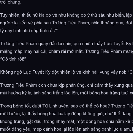
trời chung.
Tuy nhiên, thiếu nữ kia có vẻ như không có ý thù sâu như biển, lập 
ngược lại liếc về phía sau Trương Tiểu Phàm, nhìn thoáng qua, đột 
tỷ này hình như sắp tỉnh rồi?”
Trương Tiểu Phàm quay đầu lại nhìn, quả nhiên thấy Lục Tuyết Kỳ 
miệng mấp máy hai cái, chậm rãi mở mắt. Trương Tiểu Phàm mừng 
“Cô tỉnh rồi!”
Không ngờ Lục Tuyết Kỳ đột nhiên lộ vẻ kinh hãi, vùng vẫy nói: “
Trương Tiểu Phàm còn chưa kịp phản ứng, chỉ cảm thấy xung quan
mùi hương kỳ lạ, ánh sáng trắng lóe lên, một bông hoa trắng tươi x
Trong bóng tối, dưới Tử Linh uyên, sao có thể có hoa? Trương Tiểu 
một bước, lại thấy bông hoa kia lay động không gió, như thể đang
không trung, gật đầu, trong nháy mắt, một bông hoa chia năm xẻ 
muốt đáng yêu, mép cánh hoa lại lóe lên ánh sáng xanh lục u ám, 