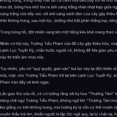
không trung, trong nháy mắt tất cả cánh hoa đều bay trở về như ti
hoa đó, bông hoa nhỏ tỏa ra ánh sáng trắng nhàn nhạt kẹp giữa ng
sáng trắng vừa tiếp xúc với ánh sáng xanh đen của cây gậy thiêu 
trên không trung, sau một lúc, dường như bất phân thắng bại, riên
Trong bóng tối, đột nhiên vang lên một tiếng kêu khẽ mang theo v
Nhân cơ hội này, Trương Tiểu Phàm vừa đỡ cây gậy thiêu hỏa, vừa 
cạnh Lục Tuyết Kỳ, chắn trước người cô, không để Ma giáo yêu n
này thi triển âm mưu nữa.
Tuy nhiên, yêu nữ “quỷ quyệt, gian xảo” kia lúc này lại đột nhiên dừ
nữa, mặc cho Trương Tiểu Phàm trở lại bên cạnh Lục Tuyết Kỳ, á
Phàm tràn đầy vẻ kinh ngạc.
Lần giao thủ vừa rồi, cô cứ tưởng rằng với kỳ hoa “Thương Tâm” t
dàng chế ngự Trương Tiểu Phàm, không ngờ khi “Thương Tâm hoa
kia giằng co trên không trung, mùi hương kỳ lạ vốn có thể mượn vậ
xuyên thấu trái tim, khiến người ta lập tức ngã quỵ, lại bị chặn lại