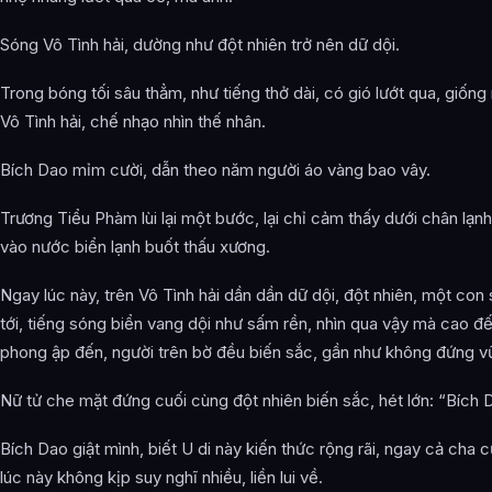
Sóng Vô Tình hải, dường như đột nhiên trở nên dữ dội.
Trong bóng tối sâu thẳm, như tiếng thở dài, có gió lướt qua, giốn
Vô Tình hải, chế nhạo nhìn thế nhân.
Bích Dao mỉm cười, dẫn theo năm người áo vàng bao vây.
Trương Tiểu Phàm lùi lại một bước, lại chỉ cảm thấy dưới chân lạn
vào nước biển lạnh buốt thấu xương.
Ngay lúc này, trên Vô Tình hải dần dần dữ dội, đột nhiên, một con
tới, tiếng sóng biển vang dội như sấm rền, nhìn qua vậy mà cao 
phong ập đến, người trên bờ đều biến sắc, gần như không đứng v
Nữ tử che mặt đứng cuối cùng đột nhiên biến sắc, hét lớn: “Bích Da
Bích Dao giật mình, biết U di này kiến thức rộng rãi, ngay cả cha c
lúc này không kịp suy nghĩ nhiều, liền lui về.