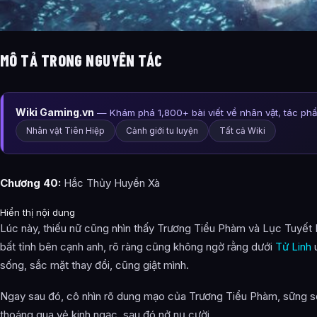
MÔ TẢ TRONG NGUYÊN TÁC
Wiki Gaming.vn
— Khám phá 1,800+ bài viết về nhân vật, tác ph
Nhân vật Tiên Hiệp
Cảnh giới tu luyện
Tất cả Wiki
Chương 40:
Hắc Thủy Huyền Xà
Hiển thị nội dung
Lúc này, thiếu nữ cũng nhìn thấy Trương Tiểu Phàm và Lục Tuyế
bất tỉnh bên cạnh anh, rõ ràng cũng không ngờ rằng dưới
Tử Linh
u
sống, sắc mặt thay đổi, cũng giật mình.
Ngay sau đó, cô nhìn rõ dung mạo của Trương Tiểu Phàm, sững sờ
thoáng qua vẻ kinh ngạc, sau đó nở nụ cười.