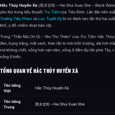
Hắc Thủy Huyền Xà
(黑水玄蛇 – Hei Shui Xuan She – Black Water 
yêu thú trong tiểu thuyết
Tru Tiên
của Tiêu Đỉnh. Lần đầu tiên xuất
Trương Tiểu Phàm
và
Lục Tuyết Kỳ
bị nó đánh tan; lần thứ hai xuấ
khố, ý đồ chiếm đoạt bảo vật.
Trong “Thần Ma Chí Dị – Yêu Thú Thiên” của
Tru Tiên
: Hắc Thủy
đen, bụng trắng, mắt xanh, thân rắn to hơn bốn trượng, dài hơn tr
mà không chết, sống hơn vạn năm, sống ở đầm lầy lớn phía Tây, c
sống ở biển.
TỔNG QUAN VỀ HẮC THỦY HUYỀN XÀ
Tên tiếng
Hắc Thủy Huyền Xà
Việt
Tên tiếng
黑水玄蛇 – Hei Shui Xuan She
Trung