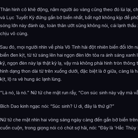
Thân hình cô khẽ động, năm người áo vàng cũng theo đó lùi lại, 
và Lục Tuyết Kỳ đứng gần bờ biển nhất, bất ngờ không kịp đề phò
sóng lớn này đánh úp, toàn thân ướt sũng không nói, cái lạnh thấu 
chịu vô cùng.
Sau đó, mọi người nhìn về phía Vô Tình hải đột nhiên biến đổi lớn n
biển đen kịt, từ từ sáng lên hai ngọn đèn lớn tỏa ra ánh sáng xanh
kỹ, ngọn đèn này lại thật kỳ lạ, vậy mà không phải hình tròn thông 
hình dạng thon dài từ trên xuống dưới, đặc biệt là ở giữa, càng là 
kịt, lộ ra vẻ hung ác lạnh lùng.
“Là nó, là nó.” Nữ tử che mặt run rẩy, “Con súc sinh này vậy mà v
Bích Dao kinh ngạc nói: “Súc sinh? U di, đây là thứ gì?”
Nữ tử che mặt nhìn hai vòng sáng ngày càng đến gần bờ biển trên 
cuồn cuộn, trong giọng nói có chút sợ hãi, nói: “Đây là ‘Hắc Thủy