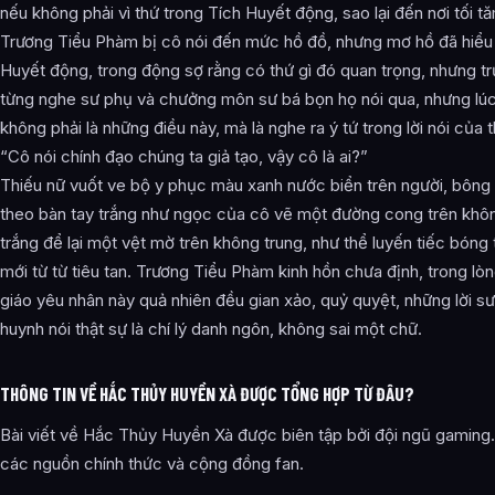
nếu không phải vì thứ trong Tích Huyết động, sao lại đến nơi tối t
Trương Tiểu Phàm bị cô nói đến mức hồ đồ, nhưng mơ hồ đã hiểu 
Huyết động, trong động sợ rằng có thứ gì đó quan trọng, nhưng tr
từng nghe sư phụ và chưởng môn sư bá bọn họ nói qua, nhưng lúc 
không phải là những điều này, mà là nghe ra ý tứ trong lời nói của t
“Cô nói chính đạo chúng ta giả tạo, vậy cô là ai?”
Thiếu nữ vuốt ve bộ y phục màu xanh nước biển trên người, bông
theo bàn tay trắng như ngọc của cô vẽ một đường cong trên khôn
trắng để lại một vệt mờ trên không trung, như thể luyến tiếc bóng tối
mới từ từ tiêu tan. Trương Tiểu Phàm kinh hồn chưa định, trong 
giáo yêu nhân này quả nhiên đều gian xảo, quỷ quyệt, những lời s
huynh nói thật sự là chí lý danh ngôn, không sai một chữ.
THÔNG TIN VỀ HẮC THỦY HUYỀN XÀ ĐƯỢC TỔNG HỢP TỪ ĐÂU?
Bài viết về Hắc Thủy Huyền Xà được biên tập bởi đội ngũ gaming.
các nguồn chính thức và cộng đồng fan.