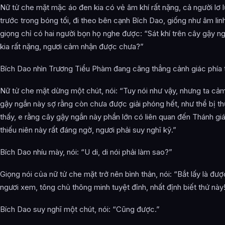
Nữ tử che mặt mặc áo đen kia có vẻ âm khí rất nặng, cả người lơ 
trước trong bóng tối, đi theo bên cạnh Bích Dao, giống như âm lin
giọng chỉ có hai người bọn họ nghe được: “Sát khí trên cây gậy ng
kia rất nặng, ngươi cảm nhận được chưa?”
Bích Dao nhìn Trương Tiểu Phàm đang căng thẳng cảnh giác phía t
Nữ tử che mặt dừng một chút, nói: “Tuy nói như vậy, nhưng ta cảm
gậy ngắn này sợ rằng còn chưa được giải phóng hết, như thể bị th
thấy, e rằng cây gậy ngắn này phần lớn có liên quan đến Thánh gi
thiếu niên này rất đáng ngờ, ngươi phải suy nghĩ kỹ.”
Bích Dao nhíu mày, nói: “U di, di nói phải làm sao?”
Giọng nói của nữ tử che mặt trở nên bình thản, nói: “Bắt lấy là đư
ngươi xem, tông chủ thông minh tuyệt đỉnh, nhất định biết thứ này
Bích Dao suy nghĩ một chút, nói: “Cũng được.”