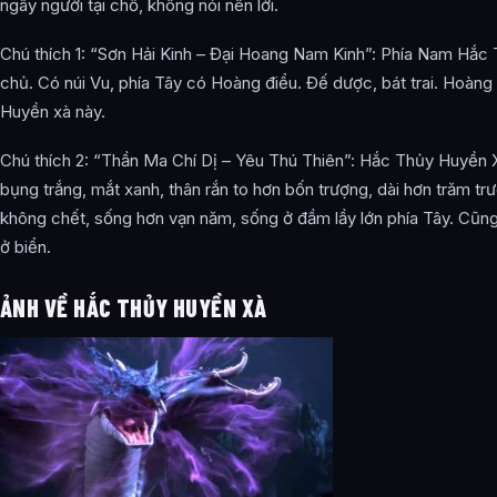
ngây người tại chỗ, không nói nên lời.
Chú thích 1: “Sơn Hải Kinh – Đại Hoang Nam Kinh”: Phía Nam Hắc 
chủ. Có núi Vu, phía Tây có Hoàng điểu. Đế dược, bát trai. Hoàng 
Huyền xà này.
Chú thích 2: “Thần Ma Chí Dị – Yêu Thú Thiên”: Hắc Thủy Huyền X
bụng trắng, mắt xanh, thân rắn to hơn bốn trượng, dài hơn trăm t
không chết, sống hơn vạn năm, sống ở đầm lầy lớn phía Tây. Cũng
ở biển.
ẢNH VỀ HẮC THỦY HUYỀN XÀ