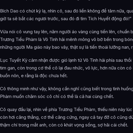
Bích Dao có chút kỳ lạ, nhìn cô, sau đó liền không để tâm nữa, qu
giờ ta sẽ bắt các ngươi trước, sau đó đi tìm Tích Huyết động đó!”
Vừa nói cô vung tay lên, năm người áo vàng cùng tiến lên, chuẩn b
Trương Tiểu Phàm là Vô Tình hải mênh mông vô bờ bến trong bóng t
những người Ma giáo này bao vây, thật sự là tiến thoái lưỡng nan, r
Lục Tuyết Kỳ cảm nhận được gió lạnh từ Vô Tình hải phía sau thổi t
tim gan, còn trong cơ thể cô lại đau nhức, vô lực, hơn nữa còn c
buồn nôn, e rằng là độc chưa hết.
Cô thông minh như vậy, không cần nghĩ cũng biết trong tình huống
Phàm muốn chăm sóc cô chỉ có thể là cả hai cùng chết.
Cô quay đầu lại, nhìn về phía Trương Tiểu Phàm, thiếu niên này l
còn hơi căng thẳng, cơ thể căng cứng, ngay cả tay đỡ cô cũng dù
thậm chí trong mắt anh, còn có khát vọng sống, sợ hãi cái chết.