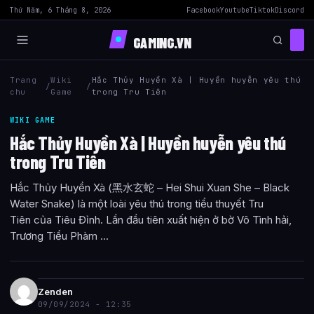
Thứ Năm, 6 Tháng 8, 2026
Facebook
Youtube
Tiktok
Discord
GAMING.VN
Trang
Wiki
Hắc Thủy Huyền Xà | Huyền huyễn yêu thú
/
/
chu
Game
trong Tru Tiên
WIKI GAME
Hắc Thủy Huyền Xà | Huyền huyễn yêu thú
trong Tru Tiên
Hắc Thủy Huyền Xà (黑水玄蛇 – Hei Shui Xuan She – Black
Water Snake) là một loài yêu thú trong tiểu thuyết Tru
Tiên của Tiêu Đỉnh. Lần đầu tiên xuất hiện ở bờ Vô Tình hải,
Trương Tiểu Phàm ...
Zenden
09/09/2024 - 12:35