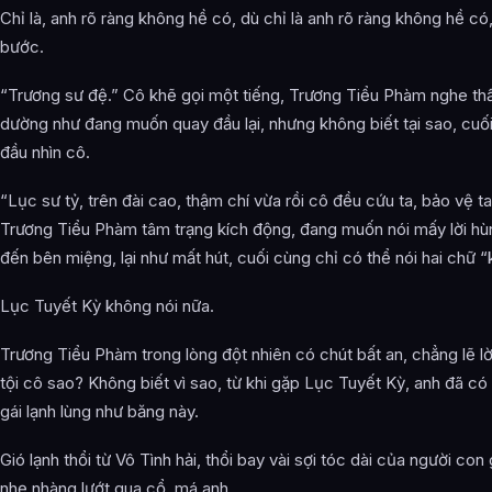
Chỉ là, anh rõ ràng không hề có, dù chỉ là anh rõ ràng không hề có,
bước.
“Trương sư đệ.” Cô khẽ gọi một tiếng, Trương Tiểu Phàm nghe thấ
dường như đang muốn quay đầu lại, nhưng không biết tại sao, cu
đầu nhìn cô.
“Lục sư tỷ, trên đài cao, thậm chí vừa rồi cô đều cứu ta, bảo vệ t
Trương Tiểu Phàm tâm trạng kích động, đang muốn nói mấy lời hùn
đến bên miệng, lại như mất hút, cuối cùng chỉ có thể nói hai chữ 
Lục Tuyết Kỳ không nói nữa.
Trương Tiểu Phàm trong lòng đột nhiên có chút bất an, chẳng lẽ l
tội cô sao? Không biết vì sao, từ khi gặp Lục Tuyết Kỳ, anh đã có
gái lạnh lùng như băng này.
Gió lạnh thổi từ Vô Tình hải, thổi bay vài sợi tóc dài của người con 
nhẹ nhàng lướt qua cổ, má anh.