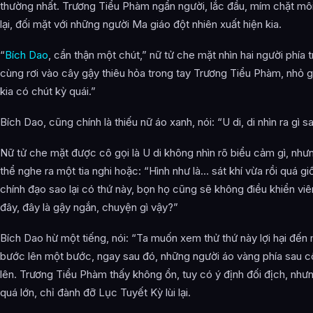
thường nhất. Trương Tiểu Phàm ngẩn người, lắc đầu, mím chặt môi
lại, đối mặt với những người Ma giáo đột nhiên xuất hiện kia.
“
Bích Dao
, cẩn thận một chút,” nữ tử che mặt nhìn hai người phía 
cùng rơi vào cây gậy thiêu hỏa trong tay Trương Tiểu Phàm, nhỏ g
kia có chút kỳ quái.”
Bích Dao, cũng chính là thiếu nữ áo xanh, nói: “U di, di nhìn ra gì s
Nữ tử che mặt được cô gọi là U di không nhìn rõ biểu cảm gì, nhưn
thể nghe ra một tia nghi hoặc: “Hình như là… sát khí vừa rồi quá g
chính đạo sao lại có thứ này, bọn họ cũng sẽ không điều khiển vi
đây, đây là gậy ngắn, chuyện gì vậy?”
Bích Dao hừ một tiếng, nói: “Ta muốn xem thử thứ này lợi hại đến
bước lên một bước, ngay sau đó, những người áo vàng phía sau 
lên. Trương Tiểu Phàm thấy không ổn, tuy có ý định đối địch, như
quá lớn, chỉ đành đỡ Lục Tuyết Kỳ lùi lại.