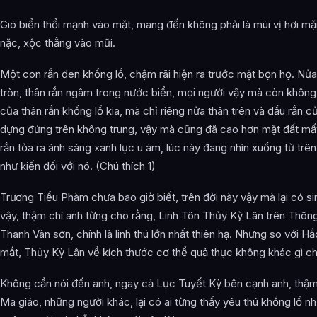
Gió biển thổi mạnh vào mặt, mang đến không phải là mùi vị hơi mặ
nặc, xộc thẳng vào mũi.
Một con rắn đen khổng lồ, chậm rãi hiện ra trước mặt bọn họ. Nử
tròn, thân rắn ngâm trong nước biển, mọi người vậy mà còn khôn
của thân rắn khổng lồ kia, mà chỉ riêng nửa thân trên và đầu rắn
dựng đứng trên không trung, vậy mà cũng đã cao hơn mặt đất mấ
rắn tỏa ra ánh sáng xanh lục u ám, lúc này đang nhìn xuống từ trê
như kiến đối với nó. (Chú thích 1)
Trương Tiểu Phàm chưa bao giờ biết, trên đời này vậy mà lại có si
vậy, thậm chí anh từng cho rằng, Linh Tôn Thủy Kỳ Lân trên Thô
Thanh Vân sơn, chính là linh thú lớn nhất thiên hạ. Nhưng so với 
mắt, Thủy Kỳ Lân về kích thước cơ thể quả thực không khác gì c
Không cần nói đến anh, ngay cả Lục Tuyết Kỳ bên cạnh anh, thậm
Ma giáo, những người khác, lại có ai từng thấy yêu thú khổng lồ nh