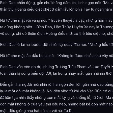
Bích Dao chấn động, gần như không dám tin, kinh ngạc nói: “Ma v
thần thú Hoàng điểu giết chết ở đầm lầy lớn phía Tây từ ngàn năm
Nữ tử che mặt vội vàng nói: “Truyền thuyết là vậy, nhưng hôm nay n
ta cũng không biết… Bích Dao, Hắc Thủy Huyền Xà này là Thượng
vô song, chỉ có thiên địch Hoàng điểu mới có thể tiêu diệt nó, chún
Bích Dao lùi lại hai bước, đột nhiên lại quay đầu nói: “Nhưng tiểu t
Nữ tử che mặt lắc đầu lia lịa, nói: “Không lo được nhiều như vậy nữ
Bích Dao vẫn còn do dự, nhưng Trương Tiểu Phàm và Lục Tuyết K
toàn thân bị sóng biển dội ướt, lại trong nháy mắt, gần như nín thở.
Đến gần, hai người mới nhìn rõ, hai ngọn đèn lớn gần như cao bằng
lại là một đôi mắt khổng lồ. Nói đến việc từ khi vào Vạn Bức cổ q
đã liên tục nhìn thấy những con mắt kỳ lạ và khổng lồ, từ Xích Ma
con mắt khổng lồ của yêu thú đầu heo, nhưng bất kể con mắt nào 
mặt, đều giống như hạt cải so với núi Tu Di.