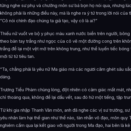
từng nghe sư phụ và chưởng môn sư bá bọn họ nói qua, nhưng lúc 
không phải là những điều này, mà là nghe ra ý tứ trong lời nói của t
“Cô nói chính đạo chúng ta giả tạo, vậy cô là ai?”
Thiếu nữ vuốt ve bộ y phục màu xanh nước biển trên người, bông
theo bàn tay trắng như ngọc của cô vẽ một đường cong trên khôn
trắng để lại một vệt mờ trên không trung, như thể luyến tiếc bóng tối
mới từ từ tiêu tan.
“Ta, chẳng phải là yêu nữ Ma giáo mà các ngươi căm ghét sâu s
dáng.
Trương Tiểu Phàm chùng lòng, đột nhiên có cảm giác mất mát, n
chỉ thoáng qua, không để lại dấu vết, sau đó hừ một tiếng, tập tru
Từ khi gia nhập Thanh Vân môn, anh đã nghe các vị sư trưởng, s
yêu nhân làm hại thế gian như thế nào, tàn nhẫn vô đạo, môn qu
nghiêm cấm qua lại kết giao với người trong Ma đạo, hai bên là kẻ 