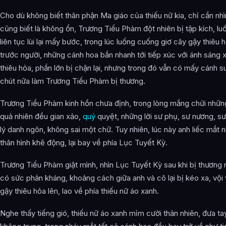
Cho dù không biết thân phận Ma giáo của thiếu nữ kia, chỉ cần nhì
cũng biết là không ổn, Trương Tiểu Phàm đột nhiên bị tập kích, l
liên tục lùi lại mấy bước, trong lúc luống cuống giơ cây gậy thiêu 
trước người, những cánh hoa bắn nhanh tới tiếp xúc với ánh sáng
thiêu hỏa, phần lớn bị chặn lại, nhưng trong đó vẫn có mấy cánh su
chút nữa làm Trương Tiểu Phàm bị thương.
Trương Tiểu Phàm kinh hồn chưa định, trong lòng mắng chửi nhữn
quả nhiên đều gian xảo,
quỷ
quyệt, những lời sư phụ, sư nương, sư 
lý danh ngôn, không sai một chữ. Tuy nhiên, lúc này anh liếc mắt nh
thân hình khẽ động, lại bay về phía Lục Tuyết Kỳ.
Trương Tiểu Phàm giật mình, nhìn Lục Tuyết Kỳ sau khi bị thương
có sức phản kháng, khoảng cách giữa anh và cô lại bị kéo xa, vội
gậy thiêu hỏa lên, lao về phía thiếu nữ áo xanh.
Nghe thấy tiếng gió, thiếu nữ áo xanh mỉm cười thản nhiên, đưa tay