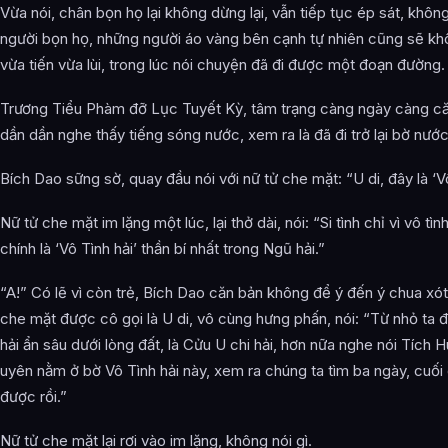
Vừa nói, chân bọn họ lại không dừng lại, vẫn tiếp tục ép sát, khôn
người bọn họ, những người áo vàng bên cạnh tự nhiên cũng sẽ kh
vừa tiến vừa lùi, trong lúc nói chuyện đã đi được một đoạn đường.
Trương Tiểu Phàm đỡ Lục Tuyết Kỳ, tâm trạng càng ngày càng căng
dần dần nghe thấy tiếng sóng nước, xem ra là đã đi trở lại bờ nước
Bích Dao sững sờ, quay đầu nói với nữ tử che mặt: “U di, đây là ‘V
Nữ tử che mặt im lặng một lúc, lại thở dài, nói: “Si tình chỉ vì vô tì
chính là ‘Vô Tình hải’ thần bí nhất trong Ngũ hải.”
“A!” Có lẽ vì còn trẻ, Bích Dao căn bản không để ý đến ý chua xót 
che mặt được cô gọi là U di, vô cùng hưng phấn, nói: “Từ nhỏ ta đ
hải ẩn sâu dưới lòng đất, là Cửu U chi hải, hơn nữa nghe nói Tích 
uyên nằm ở bờ Vô Tình hải này, xem ra chúng ta tìm ba ngày, cuối
được rồi.”
Nữ tử che mặt lại rơi vào im lặng, không nói gì.