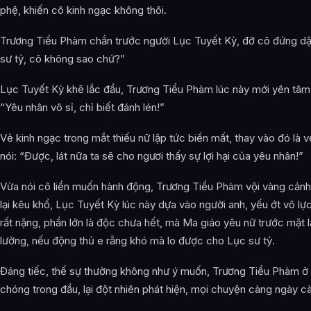
phệ, khiến cô kinh ngạc không thôi.
Trương Tiểu Phàm chắn trước người Lục Tuyết Kỳ, đỡ cô đứng dậy
sư tỷ, cô không sao chứ?”
Lục Tuyết Kỳ khẽ lắc đầu, Trương Tiểu Phàm lúc này mới yên tâm,
“Yêu nhân vô sỉ, chỉ biết đánh lén!”
Vẻ kinh ngạc trong mắt thiếu nữ lập tức biến mất, thay vào đó là v
nói: “Được, lát nữa ta sẽ cho ngươi thấy sự lợi hại của yêu nhân!”
Vừa nói cô liền muốn hành động, Trương Tiểu Phàm vội vàng cảnh 
lại kêu khổ, Lục Tuyết Kỳ lúc này dựa vào người anh, yếu ớt vô lực
rất nặng, phần lớn là độc chưa hết, mà Ma giáo yêu nữ trước mặt l
lường, nếu động thủ e rằng khó mà lo được cho Lục sư tỷ.
Đáng tiếc, thế sự thường không như ý muốn, Trương Tiểu Phàm ở 
chóng trong đầu, lại đột nhiên phát hiện, mọi chuyện càng ngày cà