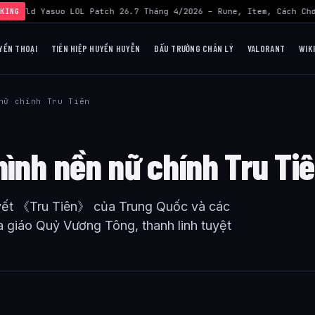
›
Build Yasuo LOL Patch 26.7 Tháng 4/2026 – Rune, Item, Cách Chơ
KING
YỀN THOẠI
TIÊN HIỆP HUYỀN HUYỄN
ĐẤU TRƯỜNG CHÂN LÝ
VALORANT
WIK
nữ chính Tru Tiên
, hình nền nữ chính Tru Ti
uyết 《Tru Tiên》 của Trung Quốc và các
 giáo Quỷ Vương Tông, thanh linh tuyệt