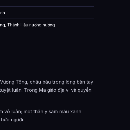
inh
ông, Thánh Hậu nương nương
ỷ Vương Tông, châu báu trong lòng bàn tay
uyệt luân. Trong Ma giáo địa vị và quyền
iễm vô luân; một thân y sam màu xanh
í bức người.