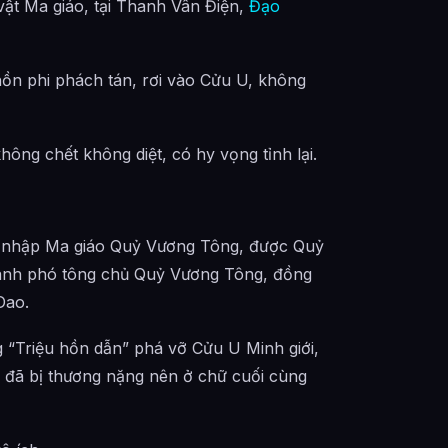
ật Ma giáo, tại Thanh Vân Điện,
Đạo
hồn phi phách tán, rơi vào Cửu U, không
ng chết không diệt, có hy vọng tỉnh lại.
ia nhập Ma giáo Quỷ Vương Tông, được Quỷ
hành phó tông chủ Quỷ Vương Tông, đồng
Dao.
g “Triệu hồn dẫn” phá vỡ Cửu U Minh giới,
n đã bị thương nặng nên ở chữ cuối cùng