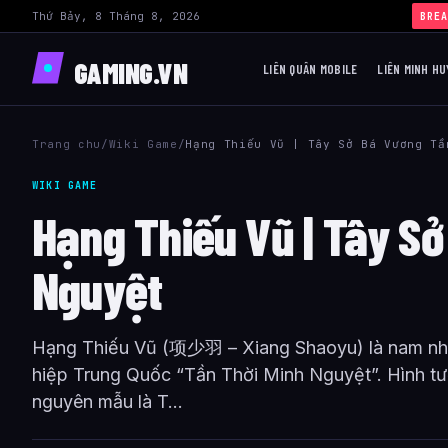
Thứ Bảy, 8 Tháng 8, 2026
BREA
GAMING.VN
LIÊN QUÂN MOBILE
LIÊN MINH HU
Trang chu
/
Wiki Game
/
Hạng Thiếu Vũ | Tây Sở Bá Vương Tầ
WIKI GAME
Hạng Thiếu Vũ | Tây S
Nguyệt
Hạng Thiếu Vũ (项少羽 – Xiang Shaoyu) là nam nhâ
hiệp Trung Quốc “Tần Thời Minh Nguyệt”. Hình t
nguyên mẫu là T...