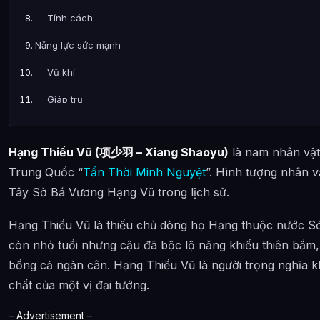
Tính cách
Năng lực sức mạnh
Vũ khí
Giáp trụ
Cuộc sống của nhân vật
Hạng Thiếu Vũ (项少羽 – Xiang Shaoyu)
là nam nhân vật
Quan hệ nhân mạch
Trung Quốc “
Tần Thời Minh Nguyệt
”. Hình tượng nhân 
Kinh lịch nhân sinh
Tây Sở Bá Vương Hạng Vũ trong lịch sử.
Trước khi câu chuyện bắt đầu
Hạng Thiếu Vũ là thiếu chủ dòng họ Hạng thuộc nước S
Phần 1
còn nhỏ tuổi nhưng cậu đã bộc lộ năng khiếu thiên bẩm
Phần 2
bổng cả ngàn cân. Hạng Thiếu Vũ là người trọng nghĩa khí
chất của một vị đại tướng.
Phần 3
– Advertisement –
Phần 4