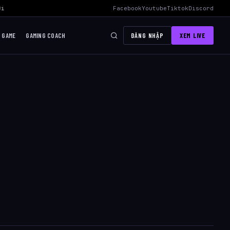
i Mid Hiệu Quả Nhất
›
AWC 2026 Liên Quân Mobile – Lịch Thi Đấu, Đ
Facebook
Youtube
Tiktok
Discord
I GAME
GAMING COACH
ĐĂNG NHẬP
XEM LIVE