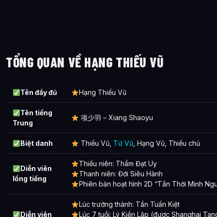
Phần 5
Các cuộc chiến đấu của Thiếu Vũ
Các phần đã xuất hiện
TỔNG QUAN VỀ HẠNG THIẾU VŨ
Giải thưởng và danh hiệu
Ảnh về Hạng Thiếu Vũ
Tên đầy đủ
Hạng Thiếu Vũ
Bài Viết Liên Quan
Tên tiếng
项少羽 – Xiang Shaoyu
Trung
Câu Hỏi Thường Gặp
Biệt danh
Thiếu Vũ,
Tử Vũ
, Hạng Vũ, Thiếu chủ
Hạng Thiếu Vũ là gì?
Cách chơi Hạng Thiếu Vũ hiệu quả nhất?
Thiếu niên: Thẩm Đạt Uy
Diễn viên
Thanh niên: Đới Siêu Hành
lồng tiếng
Thông tin về Hạng Thiếu Vũ được tổng hợp từ đâu?
Phiên bản hoạt hình 2D “Tần Thời Minh Ngu
Lúc trưởng thành: Tần Tuấn Kiệt
Diễn viên
Lúc 7 tuổi: Lý Kiền Lập (được Shanghai Tan