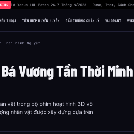
›
Build Yasuo LOL Patch 26.7 Tháng 4/2026 – Rune, Item, Cách Chơ
KING
YỀN THOẠI
TIÊN HIỆP HUYỀN HUYỄN
ĐẤU TRƯỜNG CHÂN LÝ
VALORANT
WIK
n Thời Minh Nguyệt
ở Bá Vương Tần Thời Minh
n vật trong bộ phim hoạt hình 3D võ
ượng nhân vật được xây dựng dựa trên