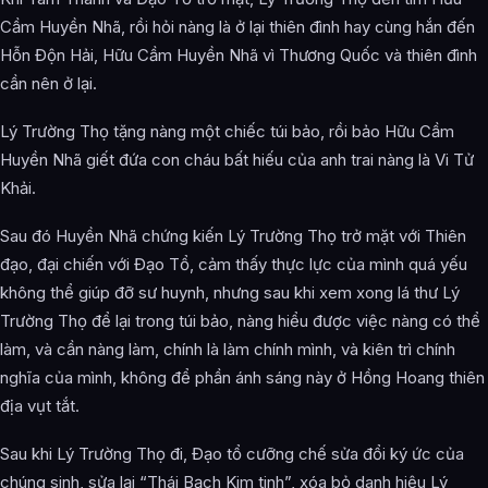
Cầm Huyền Nhã, rồi hỏi nàng là ở lại thiên đình hay cùng hắn đến
Hỗn Độn Hải, Hữu Cầm Huyền Nhã vì Thương Quốc và thiên đình
cần nên ở lại.
Lý Trường Thọ tặng nàng một chiếc túi bảo, rồi bảo Hữu Cầm
Huyền Nhã giết đứa con cháu bất hiếu của anh trai nàng là Vi Tử
Khải.
Sau đó Huyền Nhã chứng kiến Lý Trường Thọ trở mặt với Thiên
đạo, đại chiến với Đạo Tổ, cảm thấy thực lực của mình quá yếu
không thể giúp đỡ sư huynh, nhưng sau khi xem xong lá thư Lý
Trường Thọ để lại trong túi bảo, nàng hiểu được việc nàng có thể
làm, và cần nàng làm, chính là làm chính mình, và kiên trì chính
nghĩa của mình, không để phần ánh sáng này ở Hồng Hoang thiên
địa vụt tắt.
Sau khi Lý Trường Thọ đi, Đạo tổ cưỡng chế sửa đổi ký ức của
chúng sinh, sửa lại “Thái Bạch Kim tinh”, xóa bỏ danh hiệu Lý