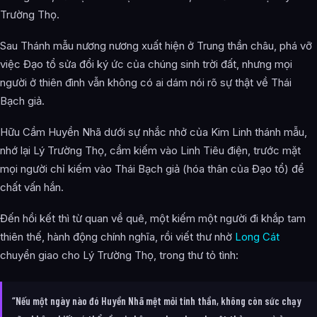
Trường Thọ.
Sau Thánh mẫu nương nương xuất hiện ở Trung thần châu, phá vỡ
việc Đạo tổ sửa đổi ký ức của chúng sinh trời đất, nhưng mọi
người ở thiên đình vẫn không có ai dám nói rõ sự thật về Thái
Bạch giả.
Hữu Cầm Huyền Nhã dưới sự nhắc nhở của Kim Linh thánh mẫu,
nhớ lại Lý Trường Thọ, cầm kiếm vào Linh Tiêu điện, trước mặt
mọi người chỉ kiếm vào Thái Bạch giả (hóa thân của Đạo tổ) để
chất vấn hắn.
Đến hồi kết thì từ quan về quê, một kiếm một người đi khắp tam
thiên thế, hành động chính nghĩa, rồi viết thư nhờ
Long Cát
chuyển giao cho Lý Trường Thọ, trong thư tỏ tình:
“Nếu một ngày nào đó Huyền Nhã mệt mỏi tinh thần, không còn sức chạy