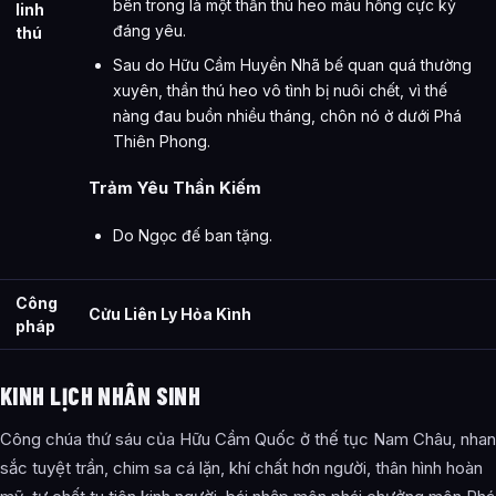
bên trong là một thần thú heo màu hồng cực kỳ
linh
đáng yêu.
thú
Sau do Hữu Cầm Huyền Nhã bế quan quá thường
xuyên, thần thú heo vô tình bị nuôi chết, vì thế
nàng đau buồn nhiều tháng, chôn nó ở dưới Phá
Thiên Phong.
Trảm Yêu Thần Kiếm
Do Ngọc đế ban tặng.
Công
Cửu Liên Ly Hỏa Kình
pháp
KINH LỊCH NHÂN SINH
Công chúa thứ sáu của Hữu Cầm Quốc ở thế tục Nam Châu, nhan
sắc tuyệt trần, chim sa cá lặn, khí chất hơn người, thân hình hoàn