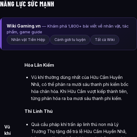
NĂNG LỰC SỨC MẠNH
Wiki Gaming.vn
— Khám phá 1,800+ bài viết về nhân vật, tác
phẩm, game guide
Nhân vật Tiên Hiệp
Cảnh giới tu luyện
Tất cả Wiki
Hỏa Lân Kiếm
Vũ khí thường dùng nhất của Hữu Cầm Huyền
Nhã, có thể phân ra mười sáu thanh phi kiếm bốc
hỏa chân hỏa. Khi Hữu Cầm vượt kiếp thành tiên,
từng phân hóa ra ba mươi sáu thanh phi kiếm.
Thỉ Linh Thú
Quả cầu pháp khí trấn áp linh thú non mà Lý
Vũ
Trường Thọ tặng để trả lễ Hữu Cầm Huyền Nhã,
khí