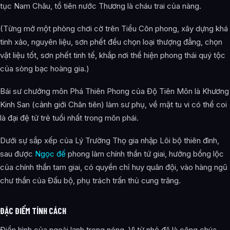
tục Nam Châu, tổ tiên nước Thương là cháu trai của nàng.
(Từng mở một phòng chơi cờ trên Tiểu Côn phong, xây dựng khá
tinh xảo, nguyên liệu, sơn phết đều chọn loại thượng đẳng, chọn
vật liệu tốt, sơn phết tinh tế, khắp nơi thể hiện phong thái quý tộc
của sòng bạc hoàng gia.)
Bái sư chưởng môn Phá Thiên Phong của Độ Tiên Môn là Khương
Kinh San (cảnh giới Chân tiên) làm sư phụ, về mặt tu vi có thể coi
là đại đệ tử trẻ tuổi nhất trong môn phái.
Dưới sự sắp xếp của Lý Trường Thọ gia nhập Lôi bộ thiên đình,
sau được
Ngọc đế
phong làm chính thần tứ giai, hưởng bổng lộc
của chính thần tam giai, có quyền chỉ huy quân đội, vào hàng ngũ
chư thần của Đấu bộ, phụ trách trấn thủ cung trăng.
ĐẶC ĐIỂM TÍNH CÁCH
Điển hình của ngoài lạnh trong nóng. Vì từ nhỏ đã là công chúa,