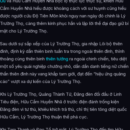
Ưu
và Hữu Cầm Huyền Nhã bộc lộ thực lực thực sự, khiến Hữu
Cầm Huyền Nhã hiểu được khoảng cách với sư huynh cũng hiểu
được người cứu Độ Tiên Môn khỏi nguy nan ngày đó chính là Lý
Trường Thọ, càng thêm kính phục hắn và lập lời thề đại đạo giữ bí
mật cho Lý Trường Thọ.
Sau dưới sự sắp xếp của Lý Trường Thọ, gia nhập Lôi bộ thiên
đình, định kỳ dẫn thiên binh tuần tra trong ngoài thiên đình, thỉnh
thoảng cùng thiên binh
thiên tướng
ra ngoài chinh chiến, tiêu diệt
một số yêu quái nghiệp chướng nhỏ, dần dần danh tiếng nữ chiến
thần thiên đình này vang khắp tam giới, đạt đến “hiệu ứng quảng
cáo” vượt xa dự kiến của Lý Trường Thọ.
Khi Lý Trường Thọ, Quảng Thành Tử, Đăng đèn đối đầu ở Linh
Tiêu điện, Hữu Cầm Huyền Nhã ở trước điện đánh trống kiện
Đăng đèn vì tư thù, khiêu khích trả thù, chỉ thị tiên tông diệt quốc
Hữu Cầm, Lý Trường Thọ thuận thế phá cục.
Khi Tam Thanh và Đạo Tổ trở mặt, Lý Trường Thọ đến tìm Hữu