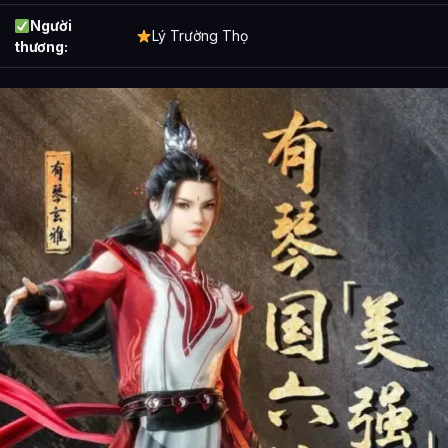
Người
Lý Trường Thọ
thương: