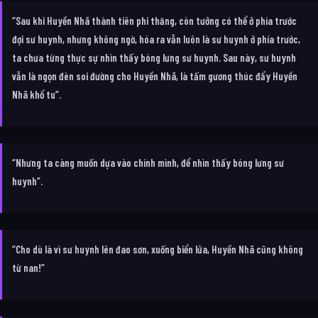
“Sau khi Huyền Nhã thành tiên phi thăng, còn tưởng có thể ở phía trước
đợi sư huynh, nhưng không ngờ, hóa ra vẫn luôn là sư huynh ở phía trước,
ta chưa từng thực sự nhìn thấy bóng lưng sư huynh. Sau này, sư huynh
vẫn là ngọn đèn soi đường cho Huyền Nhã, là tấm gương thúc đẩy Huyền
Nhã khổ tu”.
“Nhưng ta càng muốn dựa vào chính mình, để nhìn thấy bóng lưng sư
huynh”.
“Cho dù là vì sư huynh lên đao sơn, xuống biển lửa, Huyền Nhã cũng không
từ nan!”