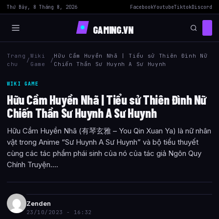
Thứ Bảy, 8 Tháng 8, 2026
Facebook
Youtube
Tiktok
Discord
GAMING.VN
Trang
Wiki
Hữu Cầm Huyền Nhã | Tiểu sử Thiên Đình Nữ
/
/
chu
Game
Chiến Thần Sư Huynh A Sư Huynh
WIKI GAME
Hữu Cầm Huyền Nhã | Tiểu sử Thiên Đình Nữ
Chiến Thần Sư Huynh A Sư Huynh
Hữu Cầm Huyền Nhã (有琴玄雅 – You Qin Xuan Ya) là nữ nhân
vật trong Anime “Sư Huynh A Sư Huynh” và bộ tiểu thuyết
cùng các tác phẩm phái sinh của nó của tác giả Ngôn Quy
Chính Truyện....
Zenden
23/10/2023 - 16:32