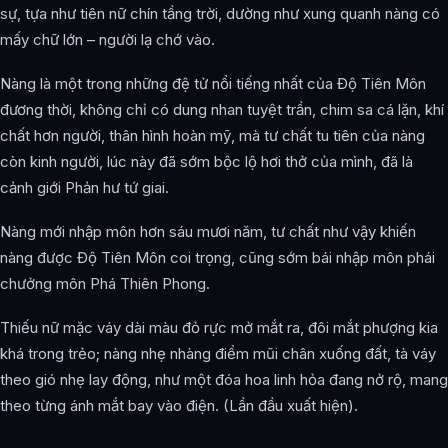
sự, tựa như tiên nữ chín tầng trời, dường như xung quanh nàng có
mấy chữ lớn – người lạ chớ vào.
Nàng là một trong những đệ tử nổi tiếng nhất của Độ Tiên Môn
đương thời, không chỉ có dung nhan tuyệt trần, chim sa cá lặn, khí
chất hơn người, thân hình hoàn mỹ, mà tư chất tu tiên của nàng
còn kinh người, lúc này đã sớm bộc lộ hơi thở của mình, đã là
cảnh giới Phản hư tứ giai.
Nàng mới nhập môn hơn sáu mươi năm, tư chất như vậy khiến
nàng được Độ Tiên Môn coi trọng, cũng sớm bái nhập môn phái
chưởng môn Phá Thiên Phong.
Thiếu nữ mặc váy dài màu đỏ rực mở mắt ra, đôi mắt phượng kia
khá trong trẻo; nàng nhẹ nhàng điểm mũi chân xuống đất, tà váy
theo gió nhẹ lay động, như một đóa hoa linh hỏa đang nở rộ, mang
theo từng ánh mắt bay vào điện. (Lần đầu xuất hiện).