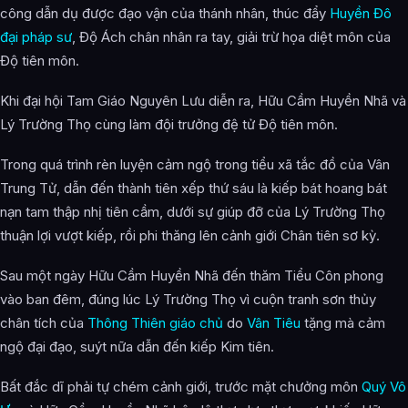
công dẫn dụ được đạo vận của thánh nhân, thúc đẩy
Huyền Đô
đại pháp sư
, Độ Ách chân nhân ra tay, giải trừ họa diệt môn của
Độ tiên môn.
Khi đại hội Tam Giáo Nguyên Lưu diễn ra, Hữu Cầm Huyền Nhã và
Lý Trường Thọ cùng làm đội trưởng đệ tử Độ tiên môn.
Trong quá trình rèn luyện cảm ngộ trong tiểu xã tắc đồ của Vân
Trung Tử, dẫn đến thành tiên xếp thứ sáu là kiếp bát hoang bát
nạn tam thập nhị tiên cầm, dưới sự giúp đỡ của Lý Trường Thọ
thuận lợi vượt kiếp, rồi phi thăng lên cảnh giới Chân tiên sơ kỳ.
Sau một ngày Hữu Cầm Huyền Nhã đến thăm Tiểu Côn phong
vào ban đêm, đúng lúc Lý Trường Thọ vì cuộn tranh sơn thủy
chân tích của
Thông Thiên giáo chủ
do
Vân Tiêu
tặng mà cảm
ngộ đại đạo, suýt nữa dẫn đến kiếp Kim tiên.
Bất đắc dĩ phải tự chém cảnh giới, trước mặt chưởng môn
Quý Vô