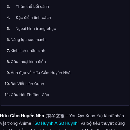
Thân thế bối cảnh
Đặc điểm tính cách
Ngoại hình trang phục
Năng lực sức mạnh
Kinh lịch nhân sinh
Câu thoại kinh điển
Ảnh đẹp về Hữu Cầm Huyền Nhã
Bài Viết Liên Quan
Câu Hỏi Thường Gặp
Hữu Cầm Huyền Nhã là ai?
Hữu Cầm Huyền Nhã
(有琴玄雅 – You Qin Xuan Ya) là nữ nhân
Cảnh giới tu luyện của Hữu Cầm Huyền Nhã như thế nào?
vật trong Anime “
Sư Huynh A Sư Huynh
” và bộ tiểu thuyết cùng
Hữu Cầm Huyền Nhã xuất hiện trong tác phẩm nào?