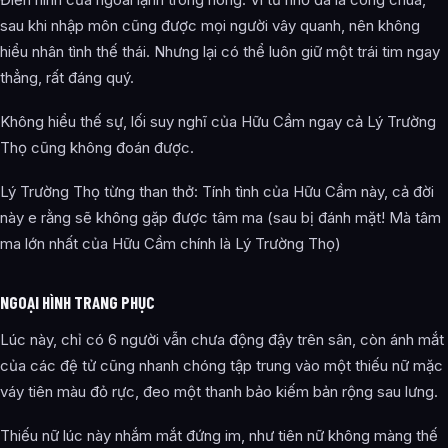
sau khi nhập môn cũng được mọi người vây quanh, nên không
hiểu nhân tình thế thái. Nhưng lại có thể luôn giữ một trái tim ngay
thẳng, rất đáng quý.
Không hiểu thế sự, lối suy nghĩ của Hữu Cầm ngay cả Lý Trường
Thọ cũng không đoán được.
Lý Trường Thọ từng than thở: Tính tình của Hữu Cầm này, cả đời
này e rằng sẽ không gặp được tâm ma (sau bị đánh mặt! Mà tâm
ma lớn nhất của Hữu Cầm chính là Lý Trường Thọ)
NGOẠI HÌNH TRANG PHỤC
Lúc này, chỉ có 6 người vẫn chưa động đậy trên sân, còn ánh mắt
của các đệ tử cũng nhanh chóng tập trung vào một thiếu nữ mặc
váy tiên màu đỏ rực, đeo một thanh bảo kiếm bản rộng sau lưng.
Thiếu nữ lúc này nhắm mắt đứng im, như tiên nữ không màng thế