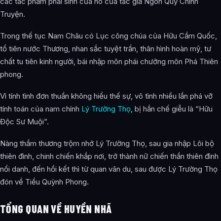
các tác phẩm phái sinh của nó của tác giả Ngôn Quy Chính
Truyện.
Các mối quan hệ quan trọng của Hữu Cầm Huyền Nhã là
gì?
Trong thế tục Nam Châu có Lục công chúa của Hữu Cầm Quốc,
Thông tin về Hữu Cầm Huyền Nhã được tổng hợp từ đâu?
tổ tiên nước Thương, nhan sắc tuyệt trần, thân hình hoàn mỹ, tư
chất tu tiên kinh người, bái nhập môn phái chưởng môn Phá Thiên
phong.
Vì tính tình đơn thuần không hiểu thế sự, vô tình nhiều lần phá vỡ
tính toán của nam chính
Lý Trường Thọ
, bị hắn chế giễu là “Hữu
Độc Sư Muội”.
Nàng thầm thương trộm nhớ Lý Trường Thọ, sau gia nhập Lôi bộ
thiên đình, chinh chiến khắp nơi, trở thành nữ chiến thần thiên đình
nổi danh, đến hồi kết thì từ quan vân du, sau được Lý Trường Thọ
đón về Tiểu Quỳnh Phong.
TỔNG QUAN VỀ HUYỀN NHÃ