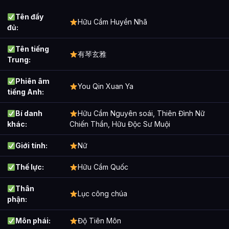
Tên đầy
Hữu Cầm Huyền Nhã
đủ:
Tên tiếng
有琴玄雅
Trung:
Phiên âm
You Qin Xuan Ya
tiếng Anh:
Bí danh
Hữu Cầm Nguyên soái, Thiên Đình Nữ
khác:
Chiến Thần, Hữu Độc Sư Muội
Giới tính:
Nữ
Thế lực:
Hữu Cầm Quốc
Thân
Lục công chúa
phận:
Môn phái:
Độ Tiên Môn