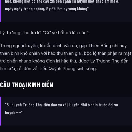
nữa, không biết có thể cầu xin bên cạnh sư huynh một thảo am mà ở,
ngày ngày trông ngóng, lấy đó làm hy vọng không”.
Lý Trường Thọ trả lời “Cứ về bất cứ lúc nào”.
Trong ngoại truyện, khi ẩn danh vân du, gặp Thiên Bồng chỉ huy
thiên binh khổ chiến với hắc thú thiên giai, bộc lộ thân phận ra mặt
trợ chiến nhưng không địch lại hắc thú, được Lý Trường Thọ đến
tìm cứu, rồi đón về Tiểu Quỳnh Phong sinh sống.
CÂU THOẠI KINH ĐIỂN
“Sư huynh Trường Thọ, tiên đạo xa xôi, Huyền Nhã ở phía trước đợi sư
huynh——”