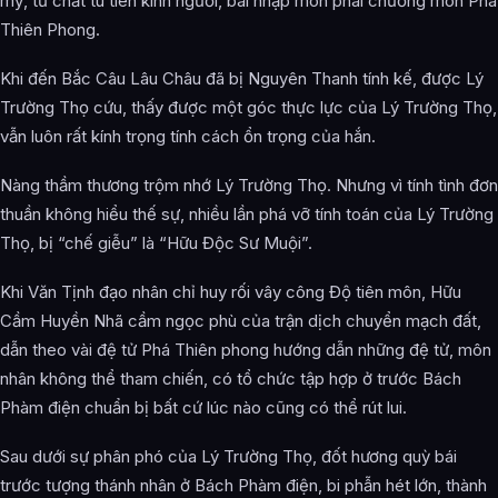
mỹ, tư chất tu tiên kinh người, bái nhập môn phái chưởng môn Phá
Thiên Phong.
Khi đến Bắc Câu Lâu Châu đã bị Nguyên Thanh tính kế, được Lý
Trường Thọ cứu, thấy được một góc thực lực của Lý Trường Thọ,
vẫn luôn rất kính trọng tính cách ổn trọng của hắn.
Nàng thầm thương trộm nhớ Lý Trường Thọ. Nhưng vì tính tình đơn
thuần không hiểu thế sự, nhiều lần phá vỡ tính toán của Lý Trường
Thọ, bị “chế giễu” là “Hữu Độc Sư Muội”.
Khi Văn Tịnh đạo nhân chỉ huy rối vây công Độ tiên môn, Hữu
Cầm Huyền Nhã cầm ngọc phù của trận dịch chuyển mạch đất,
dẫn theo vài đệ tử Phá Thiên phong hướng dẫn những đệ tử, môn
nhân không thể tham chiến, có tổ chức tập hợp ở trước Bách
Phàm điện chuẩn bị bất cứ lúc nào cũng có thể rút lui.
Sau dưới sự phân phó của Lý Trường Thọ, đốt hương quỳ bái
trước tượng thánh nhân ở Bách Phàm điện, bi phẫn hét lớn, thành