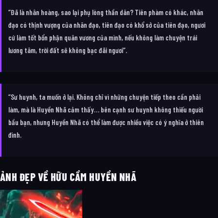
“Đã là nhân hoàng, sao lại phụ lòng thần dân? Tiên phàm có khác, nhân
đạo có thịnh vượng của nhân đạo, tiên đạo có khổ sở của tiên đạo, ngươi
cứ làm tốt bổn phận quân vương của mình, nếu không làm chuyện trái
lương tâm, trời đất sẽ không bạc đãi ngươi”.
“Sư huynh, ta muốn ở lại. Không chỉ vì những chuyện tiếp theo cần phải
làm, mà là Huyền Nhã cảm thấy… bên cạnh sư huynh không thiếu người
bầu bạn, nhưng Huyền Nhã có thể làm được nhiều việc có ý nghĩa ở thiên
đình.
ẢNH ĐẸP VỀ HỮU CẦM HUYỀN NHÃ