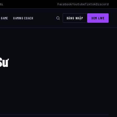
i Mid Hiệu Quả Nhất
›
AWC 2026 Liên Quân Mobile – Lịch Thi Đấu, Đ
Facebook
Youtube
Tiktok
Discord
I GAME
GAMING COACH
ĐĂNG NHẬP
XEM LIVE
Sư