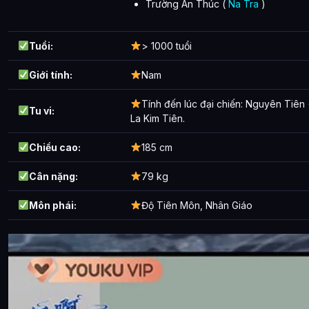
Trường An Thúc (
Na Tra
)
Tuổi:
> 1000 tuổi
Giới tính:
Nam
Tính đến lúc đại chiến: Nguyên Tiê
Tu vi:
La Kim Tiên.
Chiều cao:
185 cm
Cân nặng:
79 kg
Môn phái:
Độ Tiên Môn, Nhân Giáo