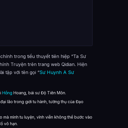
ính trong tiểu thuyết tiên hiệp “Ta Sư
ính Truyện trên trang web Qidian. Hiện
 tập với tên gọi “
Sư Huynh A Sư
ại
Hồng
Hoang, bái sư Độ Tiên Môn.
ại lão trong giới tu hành, tường thụ của Đạo
o mà mình tu luyện, vĩnh viễn không thể bước vào
đồ vô hạn.