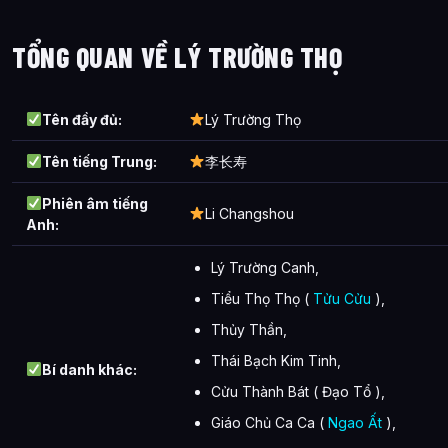
Lý Trường Thọ xuất hiện trong tác phẩm nào?
TỔNG QUAN VỀ LÝ TRƯỜNG THỌ
Các mối quan hệ quan trọng của Lý Trường Thọ là gì?
Thông tin về Lý Trường Thọ được tổng hợp từ đâu?
Tên đầy đủ:
Lý Trường Thọ
Tên tiếng Trung:
李长寿
Phiên âm tiếng
Li Changshou
Anh:
Lý Trường Canh,
Tiểu Thọ Thọ (
Tửu Cửu
),
Thủy Thần,
Thái Bạch Kim Tinh,
Bí danh khác:
Cửu Thành Bát ( Đạo Tổ ),
Giáo Chủ Ca Ca (
Ngao Ất
),