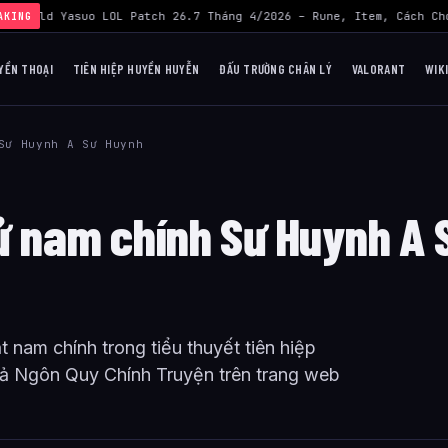
›
Build Yasuo LOL Patch 26.7 Tháng 4/2026 – Rune, Item, Cách Chơ
AKING
YỀN THOẠI
TIÊN HIỆP HUYỀN HUYỄN
ĐẤU TRƯỜNG CHÂN LÝ
VALORANT
WIK
Sư Huynh A Sư Huynh
sử nam chính Sư Huynh A 
nam chính trong tiểu thuyết tiên hiệp
ả Ngôn Quy Chính Truyện trên trang web