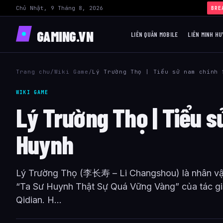
Chủ Nhật, 9 Tháng 8, 2026
BRE
GAMING.VN
LIÊN QUÂN MOBILE
LIÊN MINH HU
Trang chu
/
Wiki Game
/
Lý Trường Thọ | Tiểu sử nam chính 
WIKI GAME
Lý Trường Thọ | Tiểu 
Huynh
Lý Trường Thọ (李长寿 – Li Changshou) là nhân vật 
“Ta Sư Huynh Thật Sự Quá Vững Vàng” của tác gi
Qidian. H...