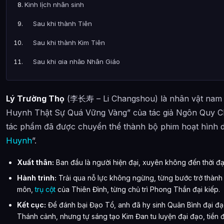
Kinh lịch nhân sinh
Sau khi thành Tiên
Sau khi thành Kim Tiên
Sau khi gia nhập Nhân Giáo
Trước thềm đại kiếp
Lý Trường Thọ
(李长寿 – Li Changshou) là nhân vật nam ch
Trong lúc đại kiếp
Huynh Thật Sự Quá Vững Vàng” của tác giả Ngôn Quy Ch
Sau đại kiếp
tác phẩm đã được chuyển thể thành bộ phim hoạt hình dài
Ảnh về Lý Trường Thọ
Huynh
”.
Bài Viết Liên Quan
Xuất thân:
Ban đầu là người hiện đại, xuyên không đến thời đ
Câu Hỏi Thường Gặp
Hành trình:
Trải qua nỗ lực không ngừng, từng bước trở thành đ
môn,
trụ cột
của Thiên Đình, từng chủ trì Phong Thần đại kiếp.
Lý Trường Thọ là ai?
Kết cục:
Để đánh bại Đạo Tổ, anh đã hy sinh Quân Bình đại đạ
Cảnh giới tu luyện của Lý Trường Thọ như thế nào?
Thánh cảnh, nhưng tự sáng tạo Kim Đan tu luyện đại đạo, tiền 