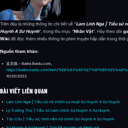
Trên đây là những thông tin chi tiết về “
Lam Linh Nga | Tiểu sử n
Huynh A Sư Huynh
“, trong thu mục “
Nhân Vật
“. Hãy theo dõi
ga
Wiki
để đọc thêm nhiều thông tin phim truyện hấp dẫn trong thời g
Nguồn tham khảo:
蓝灵娥 – Baike.Baidu.com,
https://baike.baidu.com/item/%E8%93%9D%E7%81%B5%E5%A8%
10/20/2023.
BÀI VIẾT LIÊN QUAN
Lam Linh Nga | Tiểu sử nữ chính sư muội Sư Huynh A Sư Huynh
Lý Trường Thọ | Tiểu sử nam chính Sư Huynh A Sư Huynh
Tửu Cửu | Tiểu sử, hình nền nữ chính Sư Huynh A Sư Huynh
Sư Huynh A Sư Huynh | Tóm tắt sơ lược và đánh giá