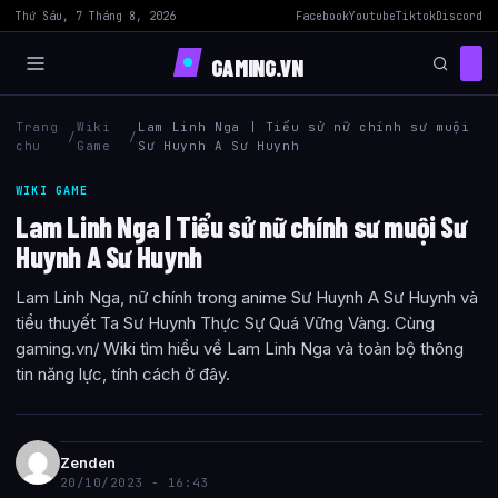
Thứ Sáu, 7 Tháng 8, 2026
Facebook
Youtube
Tiktok
Discord
GAMING.VN
Trang
Wiki
Lam Linh Nga | Tiểu sử nữ chính sư muội
/
/
chu
Game
Sư Huynh A Sư Huynh
WIKI GAME
Lam Linh Nga | Tiểu sử nữ chính sư muội Sư
Huynh A Sư Huynh
Lam Linh Nga, nữ chính trong anime Sư Huynh A Sư Huynh và
tiểu thuyết Ta Sư Huynh Thực Sự Quá Vững Vàng. Cùng
gaming.vn/ Wiki tìm hiểu về Lam Linh Nga và toàn bộ thông
tin năng lực, tính cách ở đây.
Zenden
20/10/2023 - 16:43