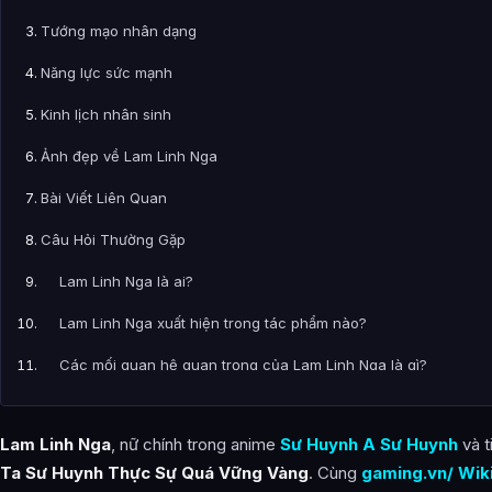
Tướng mạo nhân dạng
Năng lực sức mạnh
Kinh lịch nhân sinh
Ảnh đẹp về Lam Linh Nga
Bài Viết Liên Quan
Câu Hỏi Thường Gặp
Lam Linh Nga là ai?
Lam Linh Nga xuất hiện trong tác phẩm nào?
Các mối quan hệ quan trọng của Lam Linh Nga là gì?
Thông tin về Lam Linh Nga được tổng hợp từ đâu?
Lam Linh Nga
, nữ chính trong anime
Sư Huynh A Sư Huynh
và t
Ta Sư Huynh Thực Sự Quá Vững Vàng
. Cùng
gaming.vn/ Wik