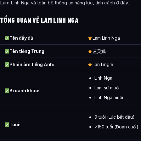
Lam Linh Nga và toàn bộ thông tin năng lực, tính cách ở đây.
TỔNG QUAN VỀ LAM LINH NGA
Tên đầy đủ:
Lam Linh Nga
Tên tiếng Trung:
蓝灵娥
Phiên âm tiếng Anh:
Lan Ling’e
Linh Nga
Lam sư muội
Bí danh khác:
Linh Nga muội
9 tuổi (Lúc bắt đầu)
Tuổi:
>150 tuổi (Đoạn cuối)