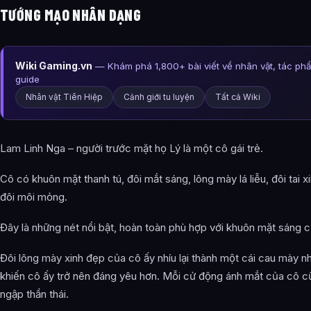
TƯỚNG MẠO NHÂN DẠNG
Wiki Gaming.vn
— Khám phá 1,800+ bài viết về nhân vật, tác ph
guide
Nhân vật Tiên Hiệp
Cảnh giới tu luyện
Tất cả Wiki
Lam Linh Nga – người trước mặt họ Lý là một cô gái trẻ.
Cô có khuôn mặt thanh tú, đôi mắt sáng, lông mày lá liễu, đôi tai x
đôi môi mỏng.
Đây là những nét nổi bật, hoàn toàn phù hợp với khuôn mặt sáng c
Đôi lông mày xinh đẹp của cô ấy nhíu lại thành một cái cau mày n
khiến cô ấy trở nên đáng yêu hơn. Mỗi cử động ánh mắt của cô c
ngập thần thái.