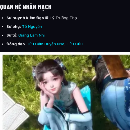
QUAN HỆ NHÂN MẠCH
Sư huynh kiêm Đạo lữ
: Lý Trường Thọ
Sư phụ:
Tề Nguyên
Sư tổ
:
Giang Lâm Nhi
Đồng đạo
:
Hữu Cầm Huyền Nhã
,
Tửu Cửu