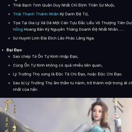
Thái Bạch Tinh Quân Duy Nhất Chỉ Định Thân Sư Muội,
Thái Thanh Thánh Nhân
Ký Danh Đệ Tử,
Tọa Tại Gia Lý Xá Dã Một Cán Tựu Đắc Liễu Vô Thượng Tiên Du
Hồng
Hoang Bản Kỷ Nguyên Thảng Doanh Đệ Nhất Nhân……
Sư Huynh Linh Đài Đích Lão Phác Lăng Nga.
Đại Đạo
:
Sao chép Tả Ổn Tự Kinh nhập Đạo,
Cùng Ổn Tự Kinh không có quá nhiều liên quan,
Lý Trường Thọ xưng là Độc Tả Chi Đạo, hoặc Độc Chi Đạo.
Sau bị Lý Trường Thọ âm thầm tu hành, trở thành một trong át c
nhất của hắn.