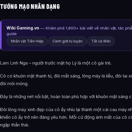
TƯỚNG MẠO NHÂN DẠNG
Wiki Gaming.vn
— Khám phá 1,800+ bài viết về nhân vật, tác ph
guide
Nhân vật Tiên Hiệp
Cảnh giới tu luyện
Tất cả Wiki
Lam Linh Nga – người trước mặt họ Lý là một cô gái trẻ.
Cô có khuôn mặt thanh tú, đôi mắt sáng, lông mày lá liễu, đôi tai x
đôi môi mỏng.
Đây là những nét nổi bật, hoàn toàn phù hợp với khuôn mặt sáng c
Đôi lông mày xinh đẹp của cô ấy nhíu lại thành một cái cau mày n
khiến cô ấy trở nên đáng yêu hơn. Mỗi cử động ánh mắt của cô c
ngập thần thái.