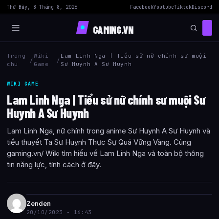
Thứ Bảy, 8 Tháng 8, 2026
Facebook
Youtube
Tiktok
Discord
GAMING.VN
Trang
Wiki
Lam Linh Nga | Tiểu sử nữ chính sư muội
/
/
chu
Game
Sư Huynh A Sư Huynh
WIKI GAME
Lam Linh Nga | Tiểu sử nữ chính sư muội Sư
Huynh A Sư Huynh
Lam Linh Nga, nữ chính trong anime Sư Huynh A Sư Huynh và
tiểu thuyết Ta Sư Huynh Thực Sự Quá Vững Vàng. Cùng
gaming.vn/ Wiki tìm hiểu về Lam Linh Nga và toàn bộ thông
tin năng lực, tính cách ở đây.
Zenden
20/10/2023 - 16:43