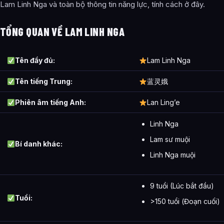
Lam Linh Nga và toàn bộ thông tin năng lực, tính cách ở đây.
TỔNG QUAN VỀ LAM LINH NGA
Tên đầy đủ:
Lam Linh Nga
Tên tiếng Trung:
蓝灵娥
Phiên âm tiếng Anh:
Lan Ling’e
Linh Nga
Lam sư muội
Bí danh khác:
Linh Nga muội
9 tuổi (Lúc bắt đầu)
Tuổi:
>150 tuổi (Đoạn cuối)