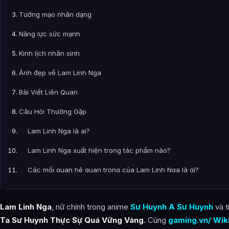
Tướng mạo nhân dạng
Năng lực sức mạnh
Kinh lịch nhân sinh
Ảnh đẹp về Lam Linh Nga
Bài Viết Liên Quan
Câu Hỏi Thường Gặp
Lam Linh Nga là ai?
Lam Linh Nga xuất hiện trong tác phẩm nào?
Các mối quan hệ quan trọng của Lam Linh Nga là gì?
Thông tin về Lam Linh Nga được tổng hợp từ đâu?
Lam Linh Nga
, nữ chính trong anime
Sư Huynh A Sư Huynh
và t
Ta Sư Huynh Thực Sự Quá Vững Vàng
. Cùng
gaming.vn/ Wik