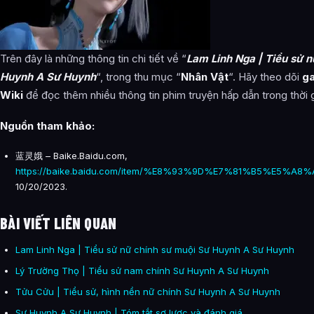
Trên đây là những thông tin chi tiết về “
Lam Linh Nga | Tiểu sử n
Huynh A Sư Huynh
“, trong thu mục “
Nhân Vật
“. Hãy theo dõi
ga
Wiki
để đọc thêm nhiều thông tin phim truyện hấp dẫn trong thời g
Nguồn tham khảo:
蓝灵娥 – Baike.Baidu.com,
https://baike.baidu.com/item/%E8%93%9D%E7%81%B5%E5%A8%
10/20/2023.
BÀI VIẾT LIÊN QUAN
Lam Linh Nga | Tiểu sử nữ chính sư muội Sư Huynh A Sư Huynh
Lý Trường Thọ | Tiểu sử nam chính Sư Huynh A Sư Huynh
Tửu Cửu | Tiểu sử, hình nền nữ chính Sư Huynh A Sư Huynh
Sư Huynh A Sư Huynh | Tóm tắt sơ lược và đánh giá