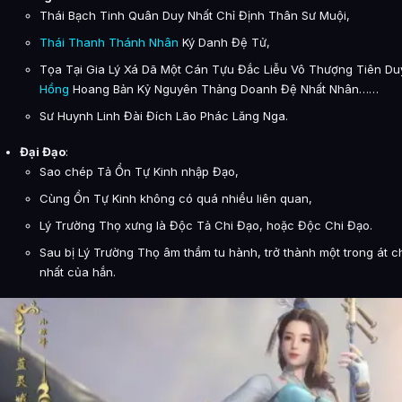
Thái Bạch Tinh Quân Duy Nhất Chỉ Định Thân Sư Muội,
Thái Thanh Thánh Nhân
Ký Danh Đệ Tử,
Tọa Tại Gia Lý Xá Dã Một Cán Tựu Đắc Liễu Vô Thượng Tiên Du
Hồng
Hoang Bản Kỷ Nguyên Thảng Doanh Đệ Nhất Nhân……
Sư Huynh Linh Đài Đích Lão Phác Lăng Nga.
Đại Đạo
:
Sao chép Tả Ổn Tự Kinh nhập Đạo,
Cùng Ổn Tự Kinh không có quá nhiều liên quan,
Lý Trường Thọ xưng là Độc Tả Chi Đạo, hoặc Độc Chi Đạo.
Sau bị Lý Trường Thọ âm thầm tu hành, trở thành một trong át c
nhất của hắn.