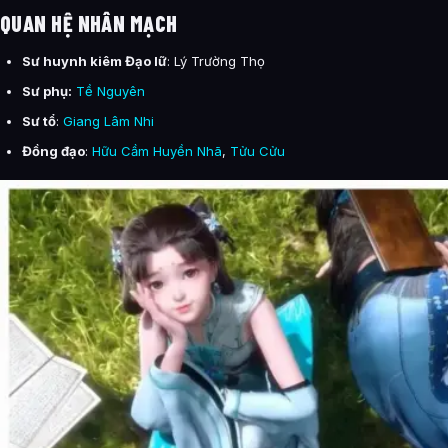
QUAN HỆ NHÂN MẠCH
Sư huynh kiêm Đạo lữ
: Lý Trường Thọ
Sư phụ:
Tề Nguyên
Sư tổ
:
Giang Lâm Nhi
Đồng đạo
:
Hữu Cầm Huyền Nhã
,
Tửu Cửu