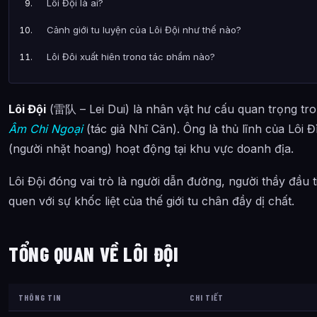
Lôi Đội là ai?
Cảnh giới tu luyện của Lôi Đội như thế nào?
Lôi Đội xuất hiện trong tác phẩm nào?
Các mối quan hệ quan trọng của Lôi Đội là gì?
Lôi Đội
(雷队 – Lei Dui) là nhân vật hư cấu quan trọng tro
Thông tin về Lôi Đội được tổng hợp từ đâu?
Âm Chi Ngoại
(tác giả Nhĩ Căn). Ông là thủ lĩnh của Lôi 
(người nhặt hoang) hoạt động tại khu vực doanh địa.
Lôi Đội đóng vai trò là người dẫn đường, người thầy đầu 
quen với sự khốc liệt của thế giới tu chân đầy dị chất.
TỔNG QUAN VỀ LÔI ĐỘI
THÔNG TIN
CHI TIẾT