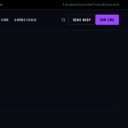
i Mid Hiệu Quả Nhất
›
AWC 2026 Liên Quân Mobile – Lịch Thi Đấu, Đ
Facebook
Youtube
Tiktok
Discord
I GAME
GAMING COACH
ĐĂNG NHẬP
XEM LIVE