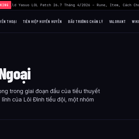
›
Build Yasuo LOL Patch 26.7 Tháng 4/2026 – Rune, Item, Cách Chơ
KING
YỀN THOẠI
TIÊN HIỆP HUYỀN HUYỄN
ĐẤU TRƯỜNG CHÂN LÝ
VALORANT
WIK
 Ngoại
ọng trong giai đoạn đầu của tiểu thuyết
lĩnh của Lôi Đình tiểu đội, một nhóm