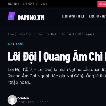
Thứ Năm, 6 Tháng 8, 2026
BREA
GAMING.VN
LIÊN QUÂN MOBILE
LIÊN MINH HU
Trang chu
/
Wiki Game
/
Lôi Đội | Quang Âm Chi Ngoại
WIKI GAME
Lôi Đội | Quang Âm Chi
Lôi Đội (雷队 – Lei Dui) là nhân vật hư cấu quan tr
Quang Âm Chi Ngoại (tác giả Nhĩ Căn). Ông là thủ 
“thập hoan...
Zenden
13/01/2026 - 13:13