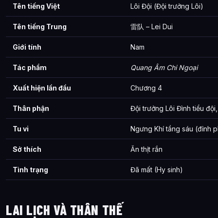
Tên tiếng Việt
Lôi Đội (Đội trưởng Lôi)
Tên tiếng Trung
雷队 – Lei Dui
Giới tính
Nam
Tác phẩm
Quang Âm Chi Ngoại
Xuất hiện lần đầu
Chương 4
Thân phận
Đội trưởng Lôi Đình tiểu độ
Tu vi
Ngưng Khí tầng sáu (đỉnh 
Sở thích
Ăn thịt rắn
Tình trạng
Đã mất (Hy sinh)
LAI LỊCH VÀ THÂN THẾ