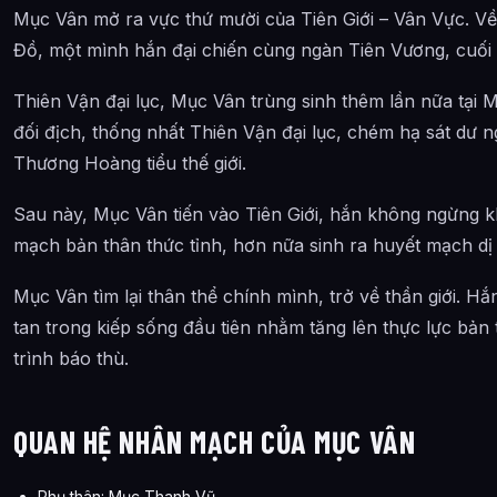
Mục Vân mở ra vực thứ mười của Tiên Giới – Vân Vực. Về
Đồ, một mình hắn đại chiến cùng ngàn Tiên Vương, cuối 
Thiên Vận đại lục, Mục Vân trùng sinh thêm lần nữa tại M
đối địch, thống nhất Thiên Vận đại lục, chém hạ sát dư n
Thương Hoàng tiểu thế giới.
Sau này, Mục Vân tiến vào Tiên Giới, hắn không ngừng k
mạch bản thân thức tỉnh, hơn nữa sinh ra huyết mạch dị 
Mục Vân tìm lại thân thể chính mình, trở về thần giới. H
tan trong kiếp sống đầu tiên nhằm tăng lên thực lực bản
trình báo thù.
QUAN HỆ NHÂN MẠCH CỦA MỤC VÂN
Phụ thân: Mục Thanh Vũ.