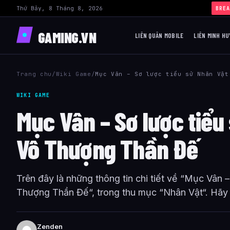
Thứ Bảy, 8 Tháng 8, 2026
BREA
GAMING.VN
LIÊN QUÂN MOBILE
LIÊN MINH HU
Trang chu
/
Wiki Game
/
Mục Vân – Sơ lược tiểu sử Nhân Vật
WIKI GAME
Mục Vân – Sơ lược tiểu
Vô Thượng Thần Đế
Trên đây là những thông tin chi tiết về “Mục Vân 
Thượng Thần Đế“, trong thu mục “Nhân Vật“. Hãy t
Zenden