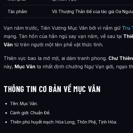
Câu Hỏi Thường Gặp
Tác phẩm
Vô Thượng Thần Đế của tác giả Oa Ngưu
Mục Vân – Sơ lược tiểu sử Nhân Vật Chính trong Vô Thượng 
Cảnh giới tu luyện của Mục Vân – Sơ lược tiểu sử Nhân Vật
Vạn năm trước, Tiên Vương Mục Vân bởi vì nắm giữ
Tru 
mạng. Tàn hồn của hắn ngủ say vạn năm, về sau tại
Thiê
Các mối quan hệ quan trọng của Mục Vân – Sơ lược tiểu sử 
Vân
từ trên người một tên phế vật thức tỉnh.
Thông tin về Mục Vân – Sơ lược tiểu sử Nhân Vật Chính tro
Thiên vực bao la mờ mịt, ai dám tranh phong.
Chư Thiên
này,
Mục Vân
ta nhất định chưởng Ngự Vạn giới, ngạo t
THÔNG TIN CƠ BẢN VỀ MỤC VÂN
Tên: Mục Vân.
Cảnh giới: Chuẩn Đế.
Thiên phú huyết mạch: Hóa Long, Thôn Phệ, Tịnh Hóa.