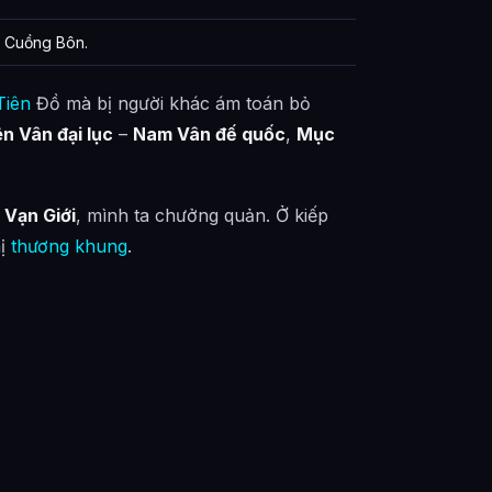
 Cuồng Bôn.
Thần Đế là ai?
 Chính trong Vô Thượng Thần Đế như thế nào?
Tiên
Đồ mà bị người khác ám toán bỏ
n Vân đại lục
–
Nam Vân đế quốc
,
Mục
Nhân Vật Chính trong Vô Thượng Thần Đế là gì?
ng Vô Thượng Thần Đế được tổng hợp từ đâu?
 Vạn Giới
, mình ta chưởng quản. Ở kiếp
hị
thương khung
.