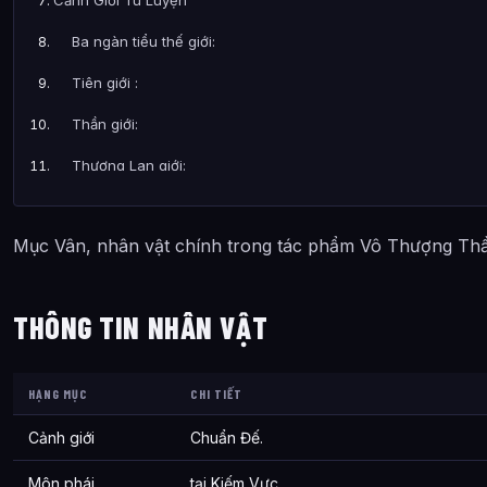
Ba ngàn tiểu thế giới:
Tiên giới :
Thần giới:
Thương Lan giới:
Thê Tử Của Mục Vân
Mục Vân, nhân vật chính trong tác phẩm Vô Thượng Thầ
Tứ Đại Bản Nguyên
Phân Chia Thế Giới
THÔNG TIN NHÂN VẬT
Tiên Giới
Mệnh Số
HẠNG MỤC
CHI TIẾT
Thế Giới Khởi Nguyên
Cảnh giới
Chuẩn Đế.
Bài Viết Liên Quan
Môn phái
tại Kiếm Vực.