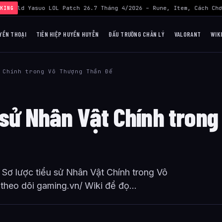
›
Build Yasuo LOL Patch 26.7 Tháng 4/2026 – Rune, Item, Cách Chơ
KING
YỀN THOẠI
TIÊN HIỆP HUYỀN HUYỄN
ĐẤU TRƯỜNG CHÂN LÝ
VALORANT
WIK
 Chính trong Vô Thượng Thần Đế
 sử Nhân Vật Chính trong
– Sơ lược tiểu sử Nhân Vật Chính trong Vô
heo dõi gaming.vn/ Wiki để đọ...