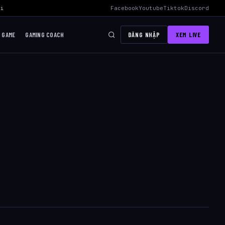
i Mid Hiệu Quả Nhất
›
AWC 2026 Liên Quân Mobile – Lịch Thi Đấu, Đ
Facebook
Youtube
Tiktok
Discord
I GAME
GAMING COACH
ĐĂNG NHẬP
XEM LIVE