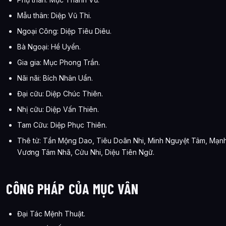
Mẫu thân: Diệp Vũ Thi.
Ngoại Công: Diệp Tiêu Diêu.
Bà Ngoại: Hề Uyển.
Gia gia: Mục Phong Trần.
Nãi nãi: Bích Nhân Uẩn.
Đại cữu: Diệp Chúc Thiên.
Nhị cữu: Diệp Vấn Thiên.
Tam Cữu: Diệp Phục Thiên.
Thê tử: Tần Mộng Dao, Tiêu Doãn Nhi, Minh Nguyệt Tâm, Mạn
Vương Tâm Nhã, Cửu Nhi, Diệu Tiên Ngữ.
CÔNG PHÁP CỦA MỤC VÂN
Đại Tác Mệnh Thuật.