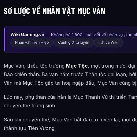
SƠ LƯỢC VỀ NHÂN VẬT MỤC VÂN
Wiki Gaming.vn
— Khám phá 1,800+ bài viết về nhân vật, tác 
Nhân vật Tiên Hiệp
Cảnh giới tu luyện
Tất cả Wiki
Mục Vân, thiếu tộc trưởng
Mục Tộc
, một trong mười đại
Bào chiến thần. Ba vạn năm trước Thần tộc đại loạn, bở
Vân mà Mục Tộc gặp tai hoạ ngập đầu, Mục Vân cũng bị 
Lúc này, phụ thân của hắn là Mục Thanh Vũ thi triển T
chuyển thế trùng sinh.
Sau khi chuyển thế, Mục Vân bắt đầu tu luyện lại, một đườ
thành tựu Tiên Vương.