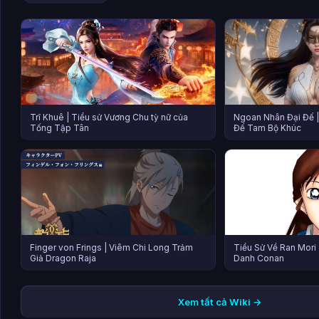
Trĩ Khuê | Tiểu sử Vương Chu tỳ nữ của
Ngoan Nhân Đại Đế | 
Tống Tập Tân
Đế Tam Bộ Khúc
Finger von Frings | Viêm Chi Long Trảm
Tiểu Sử Về Ran Mor
Giả Dragon Raja
Danh Conan
Xem tất cả Wiki →