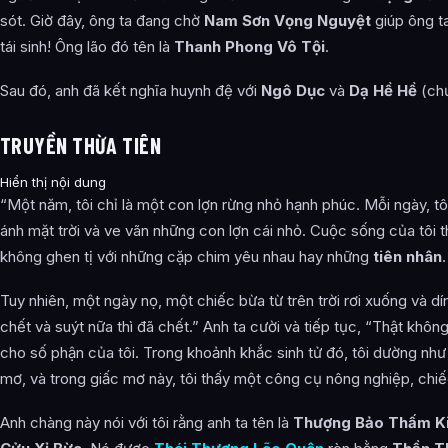
sót. Giờ đây, ông ta đang chờ
Nam Sơn Vọng Nguyệt
giúp ông ta
tái sinh! Ông lão đó tên là
Thanh Phong Vô Tội
.
Sau đó, anh đã kết nghĩa huynh đệ với
Ngô Dục
và
Dạ Hề Hề
(ch
TRUYỀN THỪA TIÊN
Hiển thị nội dung
“Một năm, tôi chỉ là một con lợn rừng nhỏ hạnh phúc. Mỗi ngày, tôi
ánh mặt trời và ve vãn những con lợn cái nhỏ. Cuộc sống của tôi th
không ghen tị với những cặp chim yêu nhau hay những
tiên nhân
.
Tuy nhiên, một ngày nọ, một chiếc bừa từ trên trời rơi xuống và dí
chết và suýt nữa thì đã chết.” Anh ta cười và tiếp tục, “Thật không
cho số phận của tôi. Trong khoảnh khắc sinh tử đó, tôi dường như
mơ, và trong giấc mơ này, tôi thấy một công cụ nông nghiệp, chiế
Anh chàng này nói với tôi rằng anh ta tên là
Thượng Bảo Thấm K