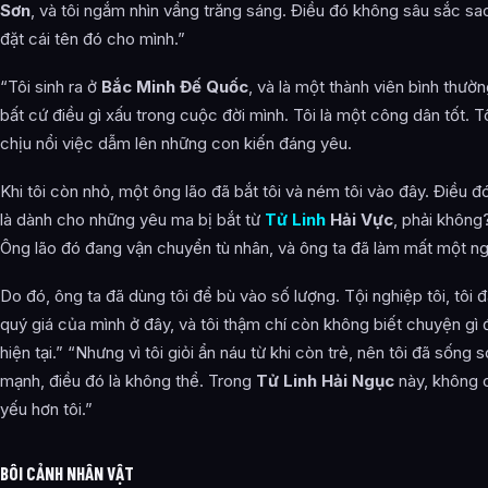
Sơn
, và tôi ngắm nhìn vầng trăng sáng. Điều đó không sâu sắc sa
đặt cái tên đó cho mình.”
“Tôi sinh ra ở
Bắc Minh Đế Quốc
, và là một thành viên bình thườ
bất cứ điều gì xấu trong cuộc đời mình. Tôi là một công dân tốt. T
chịu nổi việc dẫm lên những con kiến đáng yêu.
Khi tôi còn nhỏ, một ông lão đã bắt tôi và ném tôi vào đây. Điều đó 
là dành cho những yêu ma bị bắt từ
Tử Linh
Hải Vực
, phải không?
Ông lão đó đang vận chuyển tù nhân, và ông ta đã làm mất một ng
Do đó, ông ta đã dùng tôi để bù vào số lượng. Tội nghiệp tôi, tôi đ
quý giá của mình ở đây, và tôi thậm chí còn không biết chuyện gì đ
hiện tại.” “Nhưng vì tôi giỏi ẩn náu từ khi còn trẻ, nên tôi đã sống 
mạnh, điều đó là không thể. Trong
Tử Linh Hải Ngục
này, không 
yếu hơn tôi.”
BÔI CẢNH NHÂN VẬT