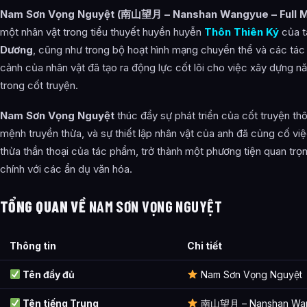
Nam Sơn Vọng Nguyệt (南山望月 – Nanshan Wangyue – Full M
Cảnh giới tu luyện của Nam Sơn Vọng Nguyệt như thế nào?
một nhân vật trong tiểu thuyết huyền huyễn
Thôn Thiên Ký
của t
Nam Sơn Vọng Nguyệt xuất hiện trong tác phẩm nào?
Dương
, cũng như trong bộ hoạt hình mạng chuyển thể và các tác
cảnh của nhân vật đã tạo ra động lực cốt lõi cho việc xây dựng n
Các mối quan hệ quan trọng của Nam Sơn Vọng Nguyệt là gì?
trong cốt truyện.
Thông tin về Nam Sơn Vọng Nguyệt được tổng hợp từ đâu?
Nam Sơn Vọng Nguyệt
thúc đẩy sự phát triển của cốt truyện th
mệnh truyền thừa, và sự thiết lập nhân vật của anh đã củng cố việ
thừa thần thoại của tác phẩm, trở thành một phương tiện quan trọn
chính với các ẩn dụ văn hóa.
TỔNG QUAN VỀ
NAM SƠN VỌNG NGUYỆT
Thông tin
Chi tiết
Tên đầy đủ
Nam Sơn Vọng Nguyệt
Tên tiếng Trung
南山望月 – Nanshan Wa