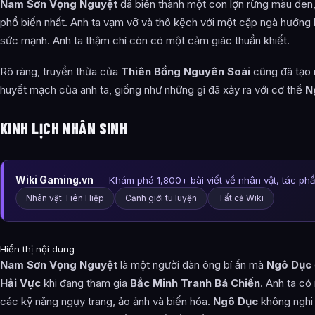
Nam Sơn Vọng Nguyệt
đã biến thành một con lợn rừng màu đen, 
phổ biến nhất. Anh ta vạm vỡ và thô kệch với một cặp ngà hướng l
sức mạnh. Anh ta thậm chí còn có một cảm giác thuần khiết.
Rõ ràng, truyền thừa của
Thiên Bồng Nguyên Soái
cũng đã tạo r
huyết mạch của anh ta, giống như những gì đã xảy ra với cơ thể
N
KINH LỊCH NHÂN SINH
Wiki Gaming.vn
— Khám phá 1,800+ bài viết về nhân vật, tác ph
Nhân vật Tiên Hiệp
Cảnh giới tu luyện
Tất cả Wiki
Hiển thị nội dung
Nam Sơn Vọng Nguyệt
là một người đàn ông bí ẩn mà
Ngô Dục
Hải Vực
khi đang tham gia
Bắc Minh Tranh Bá Chiến
. Anh ta c
các kỹ năng ngụy trang, ảo ảnh và biến hóa.
Ngô Dục
không nghi 