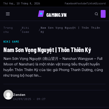
Thứ Hai, 10 Tháng 8, 2026
Facebook
Youtube
Tiktok
Discord
GAMING.VN
Trang
Wiki
Nam Sơn Vọng Nguyệt | Thôn Thiên
/
/
chu
Game
Ký
WIKI GAME
Nam Sơn Vọng Nguyệt | Thôn Thiên Ký
Nam Sơn Vọng Nguyệt (南山望月 – Nanshan Wangyue – Full
Moon of Nanshan) là một nhân vật trong tiểu thuyết huyền
huyễn Thôn Thiên Ký của tác giả Phong Thanh Dương, cũng
như trong bộ hoạt hìn...
Zenden
14/09/2025 - 09:27