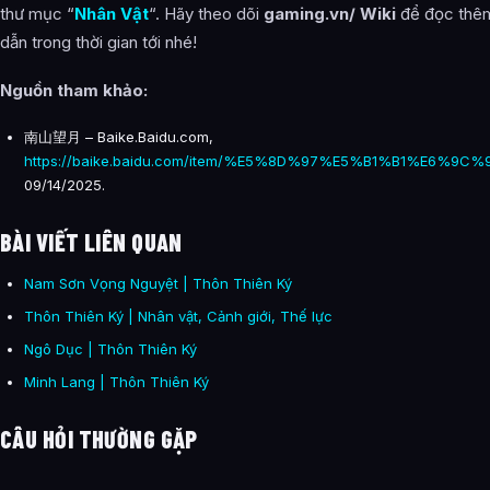
thư mục “
Nhân Vật
“. Hãy theo dõi
gaming.vn/ Wiki
để đọc thêm
dẫn trong thời gian tới nhé!
Nguồn tham khảo
:
南山望月 – Baike.Baidu.com,
https://baike.baidu.com/item/%E5%8D%97%E5%B1%B1%E6%9C
09/14/2025.
BÀI VIẾT LIÊN QUAN
Nam Sơn Vọng Nguyệt | Thôn Thiên Ký
Thôn Thiên Ký | Nhân vật, Cảnh giới, Thế lực
Ngô Dục | Thôn Thiên Ký
Minh Lang | Thôn Thiên Ký
CÂU HỎI THƯỜNG GẶP