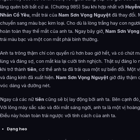
lãng quên bởi bất cứ ai. (Chương 985) Sau khi hợp nhất với
Huyễn
Nhãn Cổ Yêu
, mắt trái của
Nam Sơn Vọng Nguyệt
đã thay đổi. 
chuyển sang màu bạc kim loại. Cho dù là lòng trắng hay con ngươ
hoàn toàn thay thế mắt của anh ta. Ngay bây giờ,
Nam Sơn Vọng
trái màu bạc và một con mắt phải bình thường.
Anh ta trông thậm chí còn quyến rũ hơn bao giờ hết, và có chút 
lùng và đáng sợ, con mắt kia lại cười tinh nghịch. Thật sự đáng lo
khi trở thành
tiên
, cơ thể anh ta đã trải qua một sự biến đổi. Một v
và đáng kính đã xuất hiện.
Nam Sơn Vọng Nguyệt
giờ đây thậm c
vóc dáng và đường nét.
Ngay cả các nữ
tiên
cũng sẽ bị lay động bởi anh ta. Bên cạnh đó, 
Với lông mày sắc sảo và đôi mắt sáng ngời, anh ta là một vị hoàng
Điều này hoàn toàn trái ngược với tính cách của anh ta.
Dạng heo