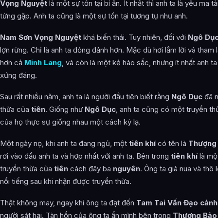
Vọng Nguyệt
là một sự tồn tại bí ẩn. Ít nhất thì anh ta là yêu ma 
từng gặp. Anh ta cũng là một sự tồn tại tương tự như anh.
Nam Sơn Vọng Nguyệt
khá biến thái. Tuy nhiên, đối với
Ngô Dụ
lợn rừng. Chỉ là anh ta đỏng đảnh hơn. Mặc dù hơi lắm lời và tham 
hơn cả
Minh Lang
, và còn là một kẻ háo sắc, nhưng ít nhất anh t
xứng đáng.
Sau rất nhiều năm, anh ta là người đầu tiên biết rằng
Ngô Dục
đã n
thừa của
tiên
. Giống như
Ngô Dục
, anh ta cũng có một truyền t
của họ thực sự giống nhau một cách kỳ lạ.
Một ngày nọ, khi anh ta đang ngủ, một
tiên khí
có tên là
Thượng
rơi vào đầu anh ta và hợp nhất với anh ta. Bên trong
tiên khí
là mộ
truyền thừa của
tiên
cách đây ba
nguyên
. Ông ta già nua và thô
nổi tiếng sau khi nhận được truyền thừa.
Thật không may, ngay khi ông ta đạt đến
Tam Tai Vấn Đạo cảnh
người sát hại. Tàn hồn của ông ta ẩn mình bên trong
Thượng Bảo