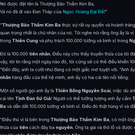
Nó được đặt tên là Thượng Bảo Thấm Kim Ba,
Và nó đã đi vào Đan Tháp của
Ngọc Hoàng Đại Đế
!”
“
Thượng Bảo Thấm Kim Ba
thực sự rất uy quyền và hoành tráng.
quan trọng nhất là chủ nhân của nó. Tôi nghe nói rằng ông ấy là vị
trong
Thiên Cung
và phụ trách 100.000 tướng và binh sĩ trong
Ng
Đó là 100.000
tiên nhân
. Điều này cho thấy truyền thừa của tôi 
vậy, tôi tin rằng một ngày nào đó, tôi cũng sẽ có thể điều khiển 10
“Đến đây, anh ta cười như đang có một giấc mơ tuyệt vời. “Anh ấ
nhân
hàng đầu của thế hệ mình, anh ấy có hai cái tên nổi tiếng.
Một số người gọi anh ấy là
Thiên Bồng Nguyên Soái
, mặc dù an
cái tên
Tịnh Đàn Sứ Giả
! Ngươi có thể tưởng tượng anh ấy cầm
T
Ba
và dẫn dắt 100.000 tướng và binh sĩ. Điều đó thật hùng vĩ và đ
“Điều thú vị là bên trong
Thượng Bảo Thấm Kim Ba
, có một ông
thừa của
tiên
cách đây ba
nguyên
. Ông ta già và thô lỗ và được 