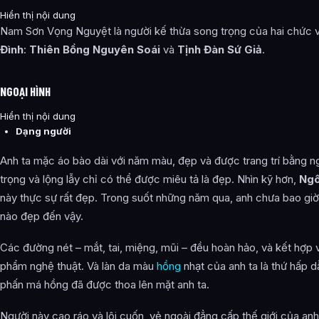
Hiển thị nội dung
Nam Sơn Vọng Nguyệt là người kế thừa song trọng của hai chức v
Đình
:
Thiên Bồng Nguyên Soái
và
Tịnh Đàn Sứ Giả
.
NGOẠI HÌNH
Hiển thị nội dung
Dạng người
Anh ta mặc áo bào dài với năm màu, đẹp và được trang trí bằng 
trọng và lộng lẫy chỉ có thể được miêu tả là đẹp. Nhìn kỹ hơn,
Ngô
này thực sự rất đẹp. Trong suốt những năm qua, anh chưa bao gi
nào đẹp đến vậy.
Các đường nét – mắt, tai, miệng, mũi – đều hoàn hảo, và kết hợp 
phẩm nghệ thuật. Và làn da màu
hồng
nhạt của anh ta là thứ hấp dẫ
phấn má hồng đã được thoa lên mặt anh ta.
Người này cao ráo và lôi cuốn, vẻ ngoài đẳng cấp thế giới của an