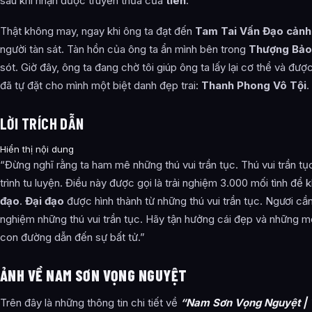
sau khi nhận được truyền thừa của
tiên
.
Thật không may, ngay khi ông ta đạt đến
Tam Tai Vấn Đạo cảnh
người tàn sát. Tàn hồn của ông ta ẩn mình bên trong
Thượng Bảo
sót. Giờ đây, ông ta đang chờ tôi giúp ông ta lấy lại cơ thể và đượ
đã tự đặt cho mình một biệt danh đẹp trai:
Thanh Phong Vô Tội
.
LỜI TRÍCH DẪN
Hiển thị nội dung
“Đừng nghĩ rằng ta ham mê những thú vui trần tục. Thú vui trần t
trình tu luyện. Điều này được gọi là trải nghiệm 3.000 mối tình đ
đạo
.
Đại đạo
được hình thành từ những thú vui trần tục. Ngươi cần 
nghiệm những thú vui trần tục. Hãy tận hưởng cái đẹp và những m
con đường dẫn đến sự bất tử.”
ẢNH VỀ NAM SƠN VỌNG NGUYỆT
Trên đây là những thông tin chi tiết về
“Nam Sơn Vọng Nguyệt | 