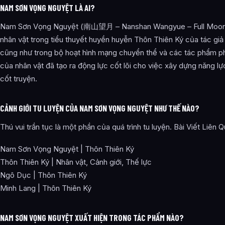
NAM SƠN VỌNG NGUYỆT LÀ AI?
Nam Sơn Vọng Nguyệt (南山望月 – Nanshan Wangyue – Full Moon 
nhân vật trong tiểu thuyết huyền huyễn Thôn Thiên Ký của tác g
cũng như trong bộ hoạt hình mạng chuyển thể và các tác phẩm ph
của nhân vật đã tạo ra động lực cốt lõi cho việc xây dựng năng l
cốt truyện.
CẢNH GIỚI TU LUYỆN CỦA NAM SƠN VỌNG NGUYỆT NHƯ THẾ NÀO?
Thú vui trần tục là một phần của quá trình tu luyện. Bài Viết Liên 
Nam Sơn Vọng Nguyệt | Thôn Thiên Ký
Thôn Thiên Ký | Nhân vật, Cảnh giới, Thế lực
Ngô Dục | Thôn Thiên Ký
Minh Lang | Thôn Thiên Ký
NAM SƠN VỌNG NGUYỆT XUẤT HIỆN TRONG TÁC PHẨM NÀO?