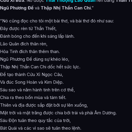
Cửu Xỉ Bừa
. Nó được
Thái Thượng Lão Quân
rèn bằng
Thần T
Ngũ Phương Đế
và
Thập Nhị Thần Can Chi
.”
“Nó cũng đọc cho tôi một bài thơ, và bài thơ đó như sau:
Đây được rèn từ Thần Thiết,
Đánh bóng cho đến khi sáng lấp lánh.
Lão Quân đích thân rèn,
Hỏa Tinh đích thân thêm than.
Ngũ Phương Đế dùng sự khéo léo,
Thập Nhị Thần Can Chi dốc hết sức lực.
Để tạo thành Cửu Xỉ Ngọc Câu,
Và đúc Song Hoàn và Kim Diệp.
Sáu sao và năm hành tinh trên cơ thể,
Chia ra theo bốn mùa và tám tiết.
Thiên và địa được sắp đặt bởi sự lên xuống,
Mặt trời và mặt trăng được chia bởi trái và phải Âm Dương.
Sáu Độn tuân theo quy tắc của trời,
Bát Quái và các vì sao sẽ tuân theo lệnh.