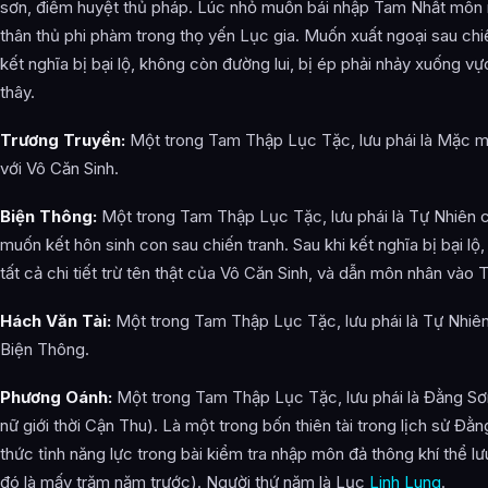
sơn, điểm huyệt thủ pháp. Lúc nhỏ muốn bái nhập Tam Nhất môn n
thân thủ phi phàm trong thọ yến Lục gia. Muốn xuất ngoại sau chi
kết nghĩa bị bại lộ, không còn đường lui, bị ép phải nhảy xuống vự
thây.
Trương Truyền:
Một trong Tam Thập Lục Tặc, lưu phái là Mặc m
với Vô Căn Sinh.
Biện Thông:
Một trong Tam Thập Lục Tặc, lưu phái là Tự Nhiên cô
muốn kết hôn sinh con sau chiến tranh. Sau khi kết nghĩa bị bại lộ
tất cả chi tiết trừ tên thật của Vô Căn Sinh, và dẫn môn nhân vào T
Hách Văn Tài:
Một trong Tam Thập Lục Tặc, lưu phái là Tự Nhiên
Biện Thông.
Phương Oánh:
Một trong Tam Thập Lục Tặc, lưu phái là Đằng Sơn
nữ giới thời Cận Thu). Là một trong bốn thiên tài trong lịch sử Đằ
thức tỉnh năng lực trong bài kiểm tra nhập môn đả thông khí thể l
đó là mấy trăm năm trước). Người thứ năm là Lục
Linh Lung
.