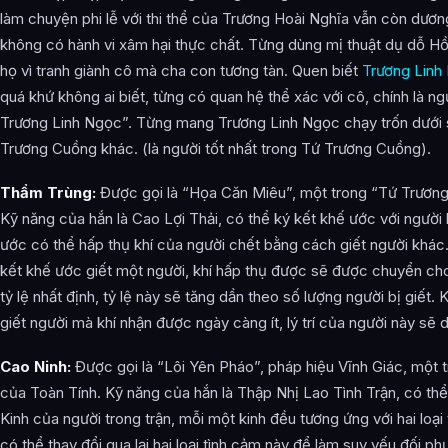
làm chuyện phi lễ với thi thể của Trương Hoài Nghĩa vẫn còn dươ
không có hành vi xâm hại thực chất. Từng dùng mị thuật dụ dỗ Hồ 
họ vì tranh giành cô mà cha con tương tàn. Quen biết
Trương Linh
quá khứ không ai biết, từng có quan hệ thể xác với cô, chính là n
Trương Linh Ngọc”. Từng mang Trương Linh Ngọc chạy trốn dưới 
Trương Cuồng khác. (là người tốt nhất trong Tứ Trương Cuồng).
Thẩm Trùng:
Được gọi là “Họa Căn Miêu”, một trong “Tứ Trươn
Kỹ năng của hắn là Cao Lợi Thải, có thể ký kết khế ước với người
ước có thể hấp thụ khí của người chết bằng cách giết người khác
kết khế ước giết một người, khí hấp thụ được sẽ được chuyển c
tỷ lệ nhất định, tỷ lệ này sẽ tăng dần theo số lượng người bị giết.
giết người mà khí nhận được ngày càng ít, lý trí của người này sẽ 
Cao Ninh:
Được gọi là “Lôi Yên Pháo”, pháp hiệu Vĩnh Giác, một
của Toàn Tính. Kỹ năng của hắn là Thập Nhị Lao Tình Trận, có t
Kinh của người trong trận, mỗi một kinh đều tương ứng với hai loại
có thể thay đổi qua lại hai loại tình cảm này để làm suy yếu đối p