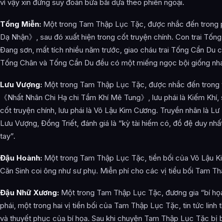
vì vậy xin đừng suy đoán bừa bãi dựa theo phiên ngoại.
Tống Miễn:
Một trong Tam Thập Lục Tặc, được nhắc đến trong 
Dạ Nhận》, sau đó xuất hiện trong cốt truyện chính. Con trai Tốn
Đang sơn, mất tích nhiều năm trước, giao cháu trai Tống Cẩn Du 
Tống Chân và Tống Cẩn Du đều có một miếng ngọc bội giống nh
Lưu Vượng:
Một trong Tam Thập Lục Tặc, được nhắc đến trong t
《Nhất Nhân Chi Hạ chi Tầm Khí Mê Tung》, lưu phái là Kiếm Khí, s
cốt truyện chính, lưu phái là Vô Lậu Kim Cương. Truyền nhân là Lư
Lưu Vượng, Đổng Triết, đánh giá là “kỳ tài hiếm có, đồ đệ duy nh
tay”.
Đậu Hoành:
Một trong Tam Thập Lục Tặc, tiền bối của Vô Lậu K
Căn Sinh coi ông như sư phụ. Miễn phí cho các vị tiểu bối Tam T
Đậu Nhữ Xương:
Một trong Tam Thập Lục Tặc, đương gia “bí h
phái, một trong hai vị tiền bối của Tam Thập Lục Tặc, tin tức linh 
và thuyết phục của bí họa. Sau khi chuyện Tam Thập Lục Tặc bị bạ