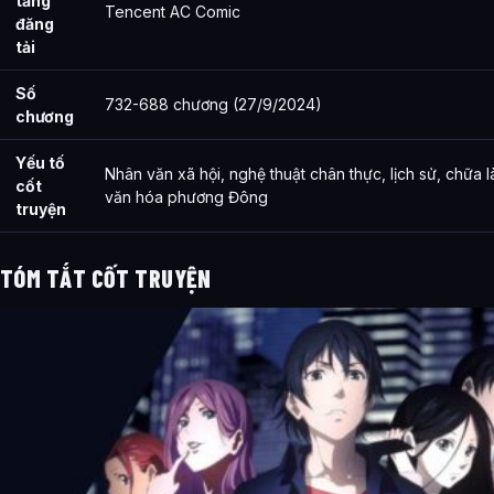
tảng
Tencent AC Comic
đăng
tải
Số
732-688 chương (27/9/2024)
chương
Yếu tố
Nhân văn xã hội, nghệ thuật chân thực, lịch sử, chữa l
cốt
văn hóa phương Đông
truyện
TÓM TẮT CỐT TRUYỆN