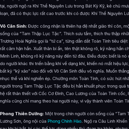
tại, người ngộ ra Khí Thể Nguyên Lưu trong Bát Kỳ Kỹ, kẻ chủ mưu
loạn, đã có thực lực rất cao trước khi có được Khí Thể Nguyên Lư
Vô Căn Sinh:
Được công nhận là thiên hạ đệ nhất giảo thỉ côn, mộ
sống của “Tam Thập Lục Tặc”. Thích sưu tầm, thích thu thập nhữ
Trương Hoài Nghĩa gọi là “tứ ca”, từng dẫn dắt Toàn Tính tiêu di
rất căm hận hắn. Xuất thân bí ẩn, tên thật không rõ, kỹ năng hắn 
Minh Linh, không rõ kỹ năng này đến từ đâu. Điều được biết là nó 
do người khác thi triển bằng khí về dạng khí, khiến nó mất hiệu lự
bất kỳ “kỹ xảo” nào đối với Vô Căn Sinh đều vô nghĩa. Muốn thắng
nhục thể và khí nghiền ép. Chưởng môn Toàn Tính, có sức hút nhâ
người trong Tam Thập Lục Tặc đều bị hắn khuất phục trong quá tr
hệ rất thân thiết với Cốc Cơ Đình, Cao Lương của Toàn Tính cốc, 
nghĩa cũng chỉ mang theo hai người này, vì vậy thành viên Toàn Tín
Phong Thiên Dưỡng:
Một trong chín người còn sống của “Tam T
Lương Sơn, ông nội của
Phong Chính Hào
. Ngộ ra Câu Linh Khiển
sau khi bị bắt, bị các thế lực dùng nhiều thủ đoạn tra khảo, nhưng 