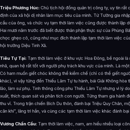
Triệu Phương Húc:
Chủ tịch hội đồng quản trị công ty, uy tín rất c
định của xã hội dị nhân làm mục tiêu của mình. Từ Tường gia nh
cầu của ông, và chức vụ tạm thời làm việc cũng được thành lập d
Hai mươi năm trước đã biết được thân phận thực sự của Phùng B
chọc ghẹo cô, cũng như mục đích thành lập tạm thời làm việc của
hội trưởng Diệu Tinh Xã.
Tiêu Tự Tại:
Tạm thời làm việc ở khu vực Hoa Đông, bề ngoài là
nhã, quan hệ rất tốt với người phụ trách khu vực của mình. Là một 
Có ham muốn giết chóc không thể kiềm chế (chỉ có thể giết người,
khác), vì vậy từng đến Thiếu Lâm Tự tu hành, bái Giải Không hòa 
lão, làm sư phụ. Tinh thông công phu Thiếu Lâm Tự nhưng vì lý do
xuất, thích quan sát và phân tích con người. Từng tham gia hành
thu vĩ. Trong trận chiến Bích Du thôn, đánh bại Triệu Quy Chân, m
căn khí”, lăng trì hắn, và cùng các tạm thời làm việc khác đánh b
Vương Chấn Cầu:
Tạm thời làm việc, nam, am hiểu nhiều loại côn