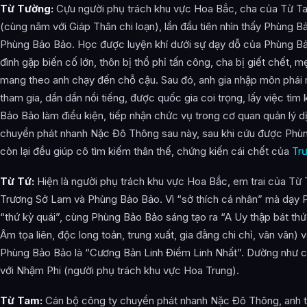
Từ Tường:
Cựu người phụ trách khu vực Hoa Bắc, cha của Từ T
(cùng năm với Giáp Thân chi loạn), lần đầu tiên nhìn thấy Phùng B
Phùng Bảo Bảo. Học được luyện khí dưới sự dạy dỗ của Phùng Bả
đình gặp biến cố lớn, thôn bị thổ phỉ tấn công, cha bị giết chết, 
mang theo anh chạy đến chỗ cậu. Sau đó, anh gia nhập môn phái 
tham gia, dần dần nổi tiếng, được quốc gia coi trọng, lấy việc tìm
Bảo Bảo làm điều kiện, tiếp nhận chức vụ trong cơ quan quản lý dị
chuyển phát nhanh Nặc Đô Thông sau này, sau khi cứu được Phùn
còn lại đều giúp cô tìm kiếm thân thế, chứng kiến cái chết của
Tr
Từ Tứ:
Hiện là người phụ trách khu vực Hoa Bắc, em trai của Từ 
Trương Sở Lam và Phùng Bảo Bảo. Vì “sở thích cá nhân” mà dạy 
“thứ kỳ quái”, cùng Phùng Bảo Bảo sáng tạo ra “A Uy thập bát thứ
Âm tọa liên, độc long toản, trung xuất, gia đằng chi chỉ, vân vân)
Phùng Bảo Bảo là “Cương Bản Linh Điểm Linh Nhất”. Dường như có 
với Nhậm Phi (người phụ trách khu vực Hoa Trung).
Từ Tam:
Cán bộ công ty chuyển phát nhanh Nặc Đô Thông, anh t