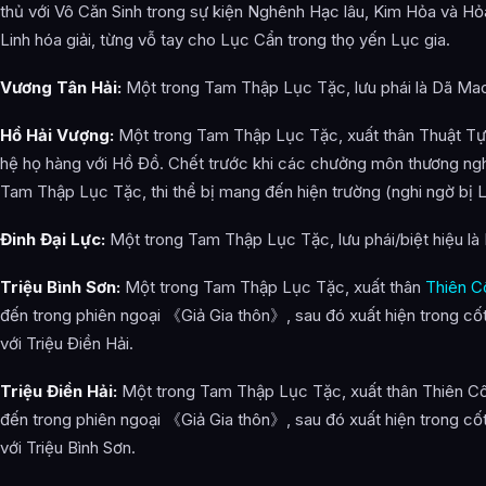
thủ với Vô Căn Sinh trong sự kiện Nghênh Hạc lâu, Kim Hỏa và H
Linh hóa giải, từng vỗ tay cho Lục Cẩn trong thọ yến Lục gia.
Vương Tân Hải:
Một trong Tam Thập Lục Tặc, lưu phái là Dã Ma
Hồ Hải Vượng:
Một trong Tam Thập Lục Tặc, xuất thân Thuật Tự
hệ họ hàng với Hồ Đồ. Chết trước khi các chưởng môn thương nghị
Tam Thập Lục Tặc, thi thể bị mang đến hiện trường (nghi ngờ bị L
Đinh Đại Lực:
Một trong Tam Thập Lục Tặc, lưu phái/biệt hiệu l
Triệu Bình Sơn:
Một trong Tam Thập Lục Tặc, xuất thân
Thiên C
đến trong phiên ngoại 《Giả Gia thôn》, sau đó xuất hiện trong cốt
với Triệu Điền Hải.
Triệu Điền Hải:
Một trong Tam Thập Lục Tặc, xuất thân Thiên C
đến trong phiên ngoại 《Giả Gia thôn》, sau đó xuất hiện trong cốt
với Triệu Bình Sơn.