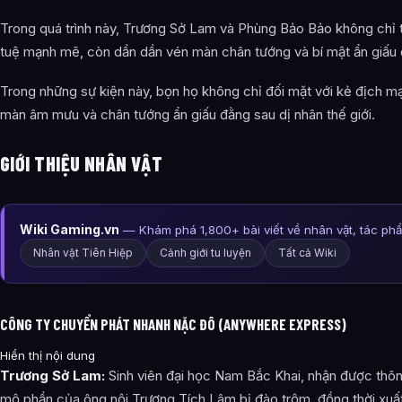
Trong quá trình này, Trương Sở Lam và Phùng Bảo Bảo không chỉ th
tuệ mạnh mẽ, còn dần dần vén màn chân tướng và bí mật ẩn giấu 
Trong những sự kiện này, bọn họ không chỉ đối mặt với kẻ địch m
màn âm mưu và chân tướng ẩn giấu đằng sau dị nhân thế giới.
GIỚI THIỆU NHÂN VẬT
Wiki Gaming.vn
— Khám phá 1,800+ bài viết về nhân vật, tác ph
Nhân vật Tiên Hiệp
Cảnh giới tu luyện
Tất cả Wiki
CÔNG TY CHUYỂN PHÁT NHANH NẶC ĐÔ (ANYWHERE EXPRESS)
Hiển thị nội dung
Trương Sở Lam:
Sinh viên đại học Nam Bắc Khai, nhận được thô
mộ phần của ông nội Trương Tích Lâm bị đào trộm, đồng thời xuất 