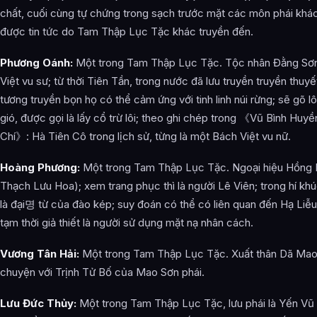
chất, cuối cùng tự chứng trong sạch trước mặt các môn phái khác
được tin tức do Tam Thập Lục Tặc khác truyền đến.
Phương Oánh:
Một trong Tam Thập Lục Tặc. Tộc nhân Đằng Sơn 
Việt vu sư; từ thời Tiên Tần, trong nước đã lưu truyền truyền thuyế
tương truyền bọn họ có thể cảm ứng với tinh linh núi rừng; sẽ gõ 
gió, được gọi là lấy cổ trừ lôi; theo ghi chép trong 《Vũ Bình Huy
Chí》: Hà Tiên Cô trong lịch sử, từng là một Bách Việt vu nữ.
Hoàng Phương:
Một trong Tam Thập Lục Tặc. Ngoại hiệu Hồng H
Thạch Lưu Hoa); xem trang phục thì là người Lê Viên; trong hí khú
là đại명 từ của đào kép; suy đoán có thể có liên quan đến Hạ Liễ
tạm thời giả thiết là người sử dụng mặt nạ nhân cách.
Vương Tân Hải:
Một trong Tam Thập Lục Tặc. Xuất thân Dã Mao
chuyện với Trịnh Tử Bố của Mao Sơn phái.
Lưu Đức Thủy:
Một trong Tam Thập Lục Tặc, lưu phái là Yến Vũ 