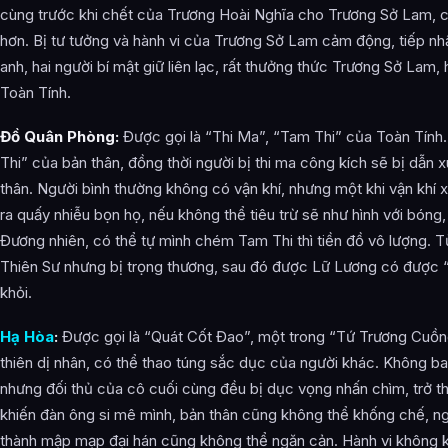
cùng trước khi chết của Trương Hoài Nghĩa cho Trương Sở Lam, chỉ
hơn. Bị tư tưởng và hành vi của Trương Sở Lam cảm động, tiếp n
anh, hai người bí mật giữ liên lạc, rất thưởng thức Trương Sở Lam,
Toàn Tính.
Đồ Quân Phòng:
Được gọi là “Thi Ma”, “Tam Thi” của Toàn Tính
Thi” của bản thân, đồng thời người bị thi ma công kích sẽ bị dẫn
thân. Người bình thường không có vận khí, nhưng một khi vận khí 
ra quấy nhiễu bọn họ, nếu không thể tiêu trừ sẽ như hình với bóng,
Đương nhiên, có thể tự mình chém Tam Thi thì tiền đồ vô lượng. 
Thiên Sư nhưng bị trọng thương, sau đó được Lữ Lương có được
khỏi.
Hạ Hòa
:
Được gọi là “Quát Cốt Đao”, một trong “Tứ Trương Cuồn
thiên dị nhân, có thể thao túng sắc dục của người khác. Không bao
nhưng đối thủ của cô cuối cùng đều bị dục vọng nhấn chìm, trở th
khiến đàn ông si mê mình, bản thân cũng không thể khống chế, ng
thành mập mạp đại hán cũng không thể ngăn cản. Hành vi không k