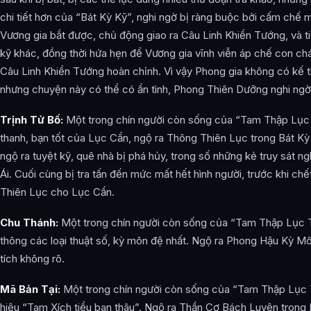
chi tiết hơn của “Bát Kỳ Kỹ”, nghi ngờ bị ràng buộc bởi cấm chế 
Vương gia bắt được, chủ động giao ra Câu Linh Khiển Tướng, và ti
kỹ khác, đồng thời hứa hẹn để Vương gia vĩnh viễn áp chế con ch
Câu Linh Khiển Tướng hoàn chỉnh. Vì vậy Phong gia không có kế t
nhưng chuyện này có thể có ẩn tình, Phong Thiên Dưỡng nghi ngờ 
Trịnh Tử Bố:
Một trong chín người còn sống của “Tam Thập Lục
thanh, bạn tốt của Lục Cẩn, ngộ ra Thông Thiên Lục trong Bát Kỳ K
ngộ ra tuyệt kỹ, quê nhà bị phá hủy, trong số những kẻ truy sát n
Ái. Cuối cùng bị tra tấn đến mức mất hết hình người, trước khi chế
Thiên Lục cho Lục Cẩn.
Chu Thánh:
Một trong chín người còn sống của “Tam Thập Lục T
thông các loại thuật số, kỳ môn đệ nhất. Ngộ ra Phong Hậu Kỳ Mô
tích không rõ.
Mã Bản Tại:
Một trong chín người còn sống của “Tam Thập Lục T
hiệu “Tam Xích tiểu ban thâu”. Ngộ ra Thần Cơ Bách Luyện trong 