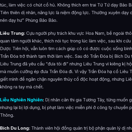
túc, làm việc có chút cổ hủ. Không thích em trai Từ Tứ dạy Bảo B
Tiên thiên dị nhân, năng lực là niệm động lực. Thường xuyên dạy 
nên dạy hư” Phùng Bảo Bảo.
Liêu Trung:
Cựu người phụ trách khu vực Hoa Nam, bề ngoài thô 
quan tâm người khác, thích nói tục trong lúc làm việc, sau khi c
Dược Tiên hội, vẫn luôn tìm cách giúp cô có được cuộc sống bình
Trần Đóa trở thành tạm thời làm việc. Sau đó Trần Đóa bị Bích Du 
Liêu Trung đã yêu cầu “đưa tôi đi” nhưng Liêu Trung vì kiêng kị hộ
mà muốn cưỡng ép đưa Trần Đóa đi. Vì vậy Trần Đóa hạ cổ Liêu T
giết mình để ngăn chặn nguyên thủy cổ độc hoạt động, nhưng Liê
không ra tay mà chết.
Liễu Nghiên Nghiên
:
Dị nhân cản thi gia Tương Tây, từng muốn g
nhưng lại bị lợi dụng, bị phạt làm việc miễn phí ở công ty chuyển
Thông.
Bích Du Long:
Thành viên hội đồng quản trị bộ phận quản lý dị nh