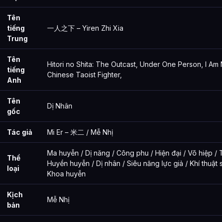
Đánh giá tác phẩm
Tên
tiếng
一人之下 – Yiren Zhi Xia
Các tác phẩm liên quan
Trung
Phim hoạt hình
Tên
Hitori no Shita: The Outcast, Under One Person, I Am
Artbook
tiếng
Chinese Taoist Fighter,
Anh
Artbook thiết kế
Tên
Phim người đóng
Dị Nhân
gốc
Ảnh về Nhất Nhân Chi Hạ / Under One Person: The Outcast
Tác giả
Mi Er – 米二 / Mễ Nhị
Bài Viết Liên Quan
Ma huyễn / Dị năng / Công phu / Hiện đại / Võ hiệp / T
Thể
Câu Hỏi Thường Gặp
Huyền huyễn / Dị nhân / Siêu năng lực giả / Khí thuật s
loại
Khoa huyễn
Nhất Nhân Chi Hạ là ai?
Kịch
Cảnh giới tu luyện của Nhất Nhân Chi Hạ như thế nào?
Mễ Nhị
bản
Nhất Nhân Chi Hạ xuất hiện trong tác phẩm nào?