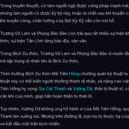
Trong truyền thuyết, có tám người ngộ được công pháp mạnh mẽ, 
nhưng tám người có được kỳ kỹ này, hoặc là chết sau khi truyền c
khi truyền công, chân tướng của Bát Kỳ Kỹ vẫn còn mơ hồ.
Trương Sở Lam và Phùng Bảo Bảo còn trải qua rất nhiều sự kiện k
thôn, sự kiện Tần Lĩnh tàng bảo địa, vân vân.
Trong Bích Du thôn, Trương Sở Lam và Phùng Bảo Bảo vì muốn đi
nơi tập trung dị nhân tên là Bích Du thôn.
Thôn trưởng Bích Du thôn Mã Tiên
Hồng
chưởng quản kỹ thuật tu 
thuật này có thể biến người thường thành dị nhân, và nâng cao cả
Tiên Hồng hy vọng
Gia Cát Thanh
và
Vương Dã
, thân là thuật sĩ, 
căn khí của mình, giúp hắn hoàn thiện tu thân lô.
Tuy nhiên, Vương Dã không ủng hộ hành vi của Mã Tiên Hồng, quy
Thanh lén xuống núi. Nhưng trên đường đi, bọn họ bị thuộc hạ của
và bắt đầu một trận kịch chiến.