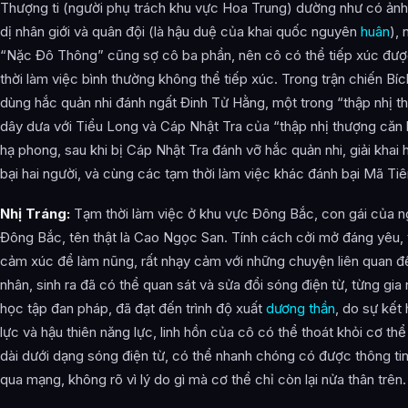
Thượng ti (người phụ trách khu vực Hoa Trung) dường như có ản
dị nhân giới và quân đội (là hậu duệ của khai quốc nguyên
huân
), 
“Nặc Đô Thông” cũng sợ cô ba phần, nên cô có thể tiếp xúc đượ
thời làm việc bình thường không thể tiếp xúc. Trong trận chiến Bíc
dùng hắc quản nhi đánh ngất Đinh Tử Hằng, một trong “thập nhị th
dây dưa với Tiểu Long và Cáp Nhật Tra của “thập nhị thượng căn k
hạ phong, sau khi bị Cáp Nhật Tra đánh vỡ hắc quản nhi, giải khai
bại hai người, và cùng các tạm thời làm việc khác đánh bại Mã Ti
Nhị Tráng:
Tạm thời làm việc ở khu vực Đông Bắc, con gái của n
Đông Bắc, tên thật là Cao Ngọc San. Tính cách cởi mở đáng yêu, 
cảm xúc để làm nũng, rất nhạy cảm với những chuyện liên quan đế
nhân, sinh ra đã có thể quan sát và sửa đổi sóng điện từ, từng gi
học tập đan pháp, đã đạt đến trình độ xuất
dương thần
, do sự kết 
lực và hậu thiên năng lực, linh hồn của cô có thể thoát khỏi cơ thể
dài dưới dạng sóng điện từ, có thể nhanh chóng có được thông ti
qua mạng, không rõ vì lý do gì mà cơ thể chỉ còn lại nửa thân trên.