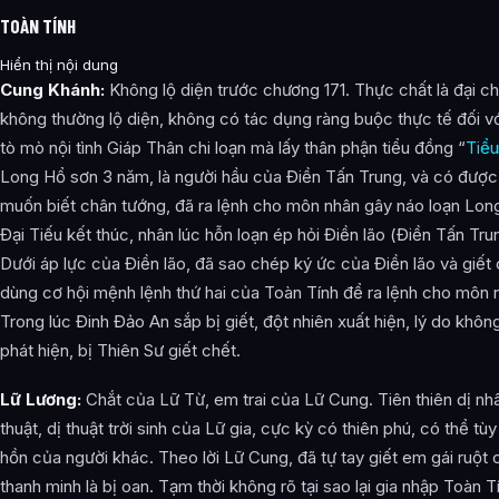
TOÀN TÍNH
Hiển thị nội dung
Cung Khánh:
Không lộ diện trước chương 171. Thực chất là đại 
không thường lộ diện, không có tác dụng ràng buộc thực tế đối v
tò mò nội tình Giáp Thân chi loạn mà lấy thân phận tiểu đồng “
Tiể
Long Hổ sơn 3 năm, là người hầu của Điền Tấn Trung, và có được
muốn biết chân tướng, đã ra lệnh cho môn nhân gây náo loạn Lon
Đại Tiếu kết thúc, nhân lúc hỗn loạn ép hỏi Điền lão (Điền Tấn Tr
Dưới áp lực của Điền lão, đã sao chép ký ức của Điền lão và giết 
dùng cơ hội mệnh lệnh thứ hai của Toàn Tính để ra lệnh cho môn n
Trong lúc Đinh Đảo An sắp bị giết, đột nhiên xuất hiện, lý do khô
phát hiện, bị Thiên Sư giết chết.
Lữ Lương:
Chắt của Lữ Từ, em trai của Lữ Cung. Tiên thiên dị nh
thuật, dị thuật trời sinh của Lữ gia, cực kỳ có thiên phú, có thể tùy
hồn của người khác. Theo lời Lữ Cung, đã tự tay giết em gái ruột
thanh minh là bị oan. Tạm thời không rõ tại sao lại gia nhập Toàn 