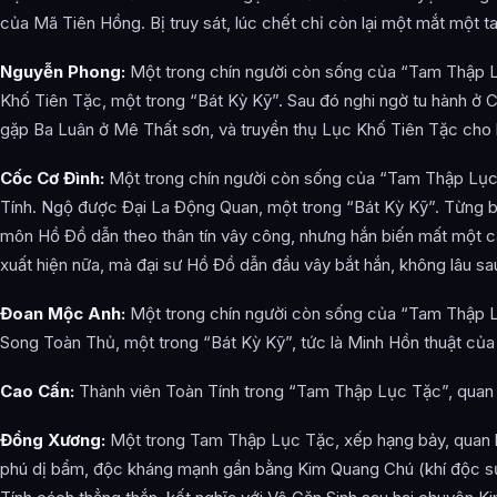
của Mã Tiên Hồng. Bị truy sát, lúc chết chỉ còn lại một mắt một tai,
Nguyễn Phong:
Một trong chín người còn sống của “Tam Thập 
Khố Tiên Tặc, một trong “Bát Kỳ Kỹ”. Sau đó nghi ngờ tu hành ở 
gặp Ba Luân ở Mê Thất sơn, và truyền thụ Lục Khố Tiên Tặc cho 
Cốc Cơ Đình:
Một trong chín người còn sống của “Tam Thập Lục 
Tính. Ngộ được Đại La Động Quan, một trong “Bát Kỳ Kỹ”. Từng 
môn Hồ Đồ dẫn theo thân tín vây công, nhưng hắn biến mất một c
xuất hiện nữa, mà đại sư Hồ Đồ dẫn đầu vây bắt hắn, không lâu sa
Đoan Mộc Anh:
Một trong chín người còn sống của “Tam Thập 
Song Toàn Thủ, một trong “Bát Kỳ Kỹ”, tức là Minh Hồn thuật của 
Cao Cấn:
Thành viên Toàn Tính trong “Tam Thập Lục Tặc”, quan h
Đổng Xương:
Một trong Tam Thập Lục Tặc, xếp hạng bảy, quan hệ
phú dị bẩm, độc kháng mạnh gần bằng Kim Quang Chú (khí độc s