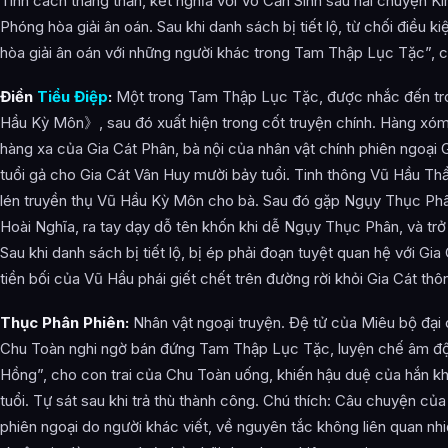
Tính cách thẳng thắn, kết nghĩa với Vô Căn Sinh sau hai chuyện 
Phóng hòa giải ân oán. Sau khi danh sách bị tiết lộ, từ chối điều 
hòa giải ân oán với những người khác trong Tam Thập Lục Tặc”, c
Điền
Tiểu Điệp
:
Một trong Tam Thập Lục Tặc, được nhắc đến tr
Hầu Kỳ Môn》, sau đó xuất hiện trong cốt truyện chính. Hàng xóm
hàng xa của Gia Cát Phân, bà nội của nhân vật chính phiên ngoại 
tuổi gả cho Gia Cát Vân Huy mười bảy tuổi. Tinh thông Vũ Hầu Th
lén truyền thụ Vũ Hầu Kỳ Môn cho bà. Sau đó gặp Ngụy Thục Phâ
Hoài Nghĩa, ra tay dạy dỗ tên khốn khi dễ Ngụy Thục Phân, và trở
Sau khi danh sách bị tiết lộ, bị ép phải đoạn tuyệt quan hệ với Gia
tiền bối của Vũ Hầu phái giết chết trên đường rời khỏi Gia Cát thô
Thục Phân Phiên:
Nhân vật ngoại truyện. Đệ tử của Miêu bộ đại c
Chu Toàn nghi ngờ bán đứng Tam Thập Lục Tặc, luyện chế âm đ
Hồng”, cho con trai của Chu Toàn uống, khiến hậu duệ của hắn k
tuổi. Tự sát sau khi trả thù thành công. Chú thích: Câu chuyện c
phiên ngoại do người khác viết, về nguyên tắc không liên quan nhi