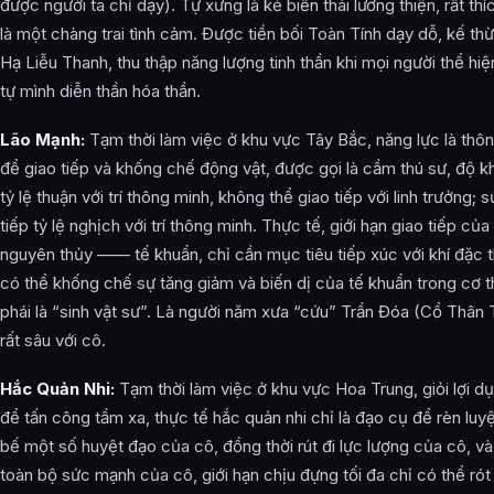
được người ta chỉ dạy). Tự xưng là kẻ biến thái lương thiện, rất thíc
là một chàng trai tình cảm. Được tiền bối Toàn Tính dạy dỗ, kế t
Hạ Liễu Thanh, thu thập năng lượng tinh thần khi mọi người thể hiệ
tự mình diễn thần hóa thần.
Lão Mạnh:
Tạm thời làm việc ở khu vực Tây Bắc, năng lực là thôn
để giao tiếp và khống chế động vật, được gọi là cầm thú sư, độ kh
tỷ lệ thuận với trí thông minh, không thể giao tiếp với linh trưởng; s
tiếp tỷ lệ nghịch với trí thông minh. Thực tế, giới hạn giao tiếp củ
nguyên thủy —— tế khuẩn, chỉ cần mục tiêu tiếp xúc với khí đặc t
có thể khống chế sự tăng giảm và biến dị của tế khuẩn trong cơ t
phái là “sinh vật sư”. Là người năm xưa “cứu” Trần Đóa (Cổ Thân
rất sâu với cô.
Hắc Quản Nhi:
Tạm thời làm việc ở khu vực Hoa Trung, giỏi lợi dụ
để tấn công tầm xa, thực tế hắc quản nhi chỉ là đạo cụ để rèn lu
bế một số huyệt đạo của cô, đồng thời rút đi lực lượng của cô, v
toàn bộ sức mạnh của cô, giới hạn chịu đựng tối đa chỉ có thể rót 