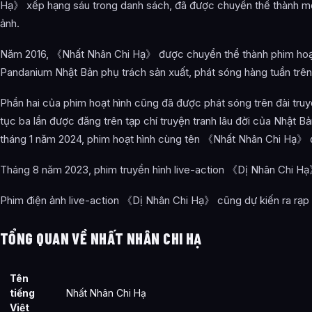
Hạ》 xếp hạng sáu trong danh sách, đã được chuyển thể thành mộ
Bát Kỳ Kỹ
ảnh.
Đặc kỹ của các môn phái
Năm 2016, 《Nhất Nhân Chi Hạ》 được chuyển thể thành phim hoạt
Luyện khí loại công pháp
Pandanium Nhật Bản phụ trách sản xuất, phát sóng hàng tuần tr
Các công pháp khác
Phần hai của phim hoạt hình cũng đã được phát sóng trên đài truyề
Sáng tác truyện tranh
tục ba lần được đăng trên tạp chí truyện tranh lâu đời của Nhậ
tháng 1 năm 2024, phim hoạt hình cùng tên 《Nhất Nhân Chi Hạ》 đ
Giới thiệu ngắn gọn về tác giả
Bối cảnh sáng tác
Tháng 8 năm 2023, phim truyền hình live-action 《Dị Nhân Chi H
Cảm hứng sáng tác
Phim điện ảnh live-action 《Dị Nhân Chi Hạ》 cũng dự kiến ra rạp
Thiết lập bối cảnh
TỔNG QUAN VỀ NHẤT NHÂN CHI HẠ
Thiết kế nhân vật
Điểm đặc sắc của tác phẩm
Tên
tiếng
Nhất Nhân Chi Hạ
Thành tựu của tác phẩm
Việt