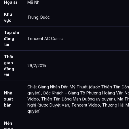
Họa sĩ
Mễ Nhị
Các mối quan hệ quan trọng của Nhất Nhân Chi Hạ là gì?
Khu
Trung Quốc
Thông tin về Nhất Nhân Chi Hạ được tổng hợp từ đâu?
vực
Tạp chí
đăng
Tencent AC Comic
tải
Thời
gian
26/2/2015
đăng
tải
Chiết Giang Nhân Dân Mỹ Thuật (được Thiên Tân Độ
Nhà
quyền), Độc Khách – Giang Tô Phượng Hoàng Văn N
xuất
Video, Thiên Tân Động Mạn Đường ủy quyền), Ma Th
bản
Nghị (được Duyệt Văn, Tencent Video, Thượng Hải 
quyền)
Nền