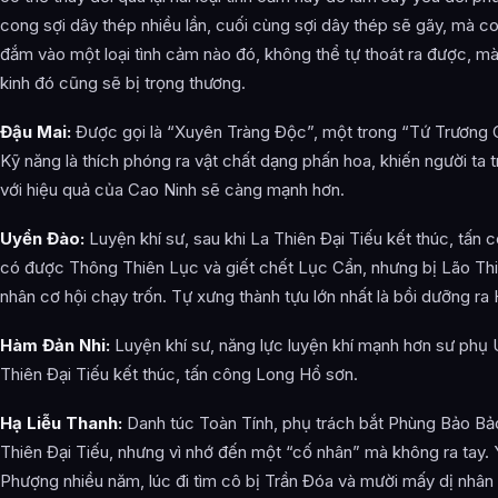
cong sợi dây thép nhiều lần, cuối cùng sợi dây thép sẽ gãy, mà c
đắm vào một loại tình cảm nào đó, không thể tự thoát ra được, mà
kinh đó cũng sẽ bị trọng thương.
Đậu Mai:
Được gọi là “Xuyên Tràng Độc”, một trong “Tứ Trương 
Kỹ năng là thích phóng ra vật chất dạng phấn hoa, khiến người ta 
với hiệu quả của Cao Ninh sẽ càng mạnh hơn.
Uyển Đào:
Luyện khí sư, sau khi La Thiên Đại Tiếu kết thúc, tấ
có được Thông Thiên Lục và giết chết Lục Cẩn, nhưng bị Lão Th
nhân cơ hội chạy trốn. Tự xưng thành tựu lớn nhất là bồi dưỡng ra
Hàm Đản Nhi:
Luyện khí sư, năng lực luyện khí mạnh hơn sư phụ 
Thiên Đại Tiếu kết thúc, tấn công Long Hổ sơn.
Hạ Liễu Thanh:
Danh túc Toàn Tính, phụ trách bắt Phùng Bảo Bả
Thiên Đại Tiếu, nhưng vì nhớ đến một “cố nhân” mà không ra tay.
Phượng nhiều năm, lúc đi tìm cô bị Trần Đóa và mười mấy dị nhân