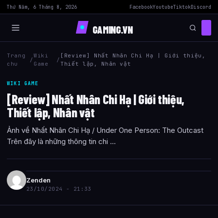
Thứ Năm, 6 Tháng 8, 2026
Facebook
Youtube
Tiktok
Discord
GAMING.VN
Trang
Wiki
[Review] Nhất Nhân Chi Hạ | Giới thiệu,
/
/
chu
Game
Thiết lập, Nhân vật
WIKI GAME
[Review] Nhất Nhân Chi Hạ | Giới thiệu,
Thiết lập, Nhân vật
Ảnh về Nhất Nhân Chi Hạ / Under One Person: The Outcast
Trên đây là những thông tin chi ...
Zenden
23/10/2024 - 21:33