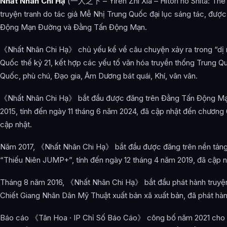
Nhất Nhân Chi Hạ
(一人之下 – Yiren Zhi Xia – Hitori no Shita: The
Vương Gia
truyện tranh do tác giả Mễ Nhị Trung Quốc đại lục sáng tác, được
Cao Gia
Động Mạn Đường và Đằng Tấn Động Mạn.
Thiên Hạ Hội
《Nhất Nhân Chi Hạ》 chủ yếu kể về câu chuyện xảy ra trong “dị n
Đường Môn
Quốc thế kỷ 21, kết hợp các yếu tố văn hóa truyền thống Trung 
Quốc, phù chú, Đạo gia, Âm Dương bát quái, Khí, vân vân.
Vũ Hầu Phái
《Nhất Nhân Chi Hạ》 bắt đầu được đăng trên Đằng Tấn Động Mạ
Võ Đang Phái
2015, tính đến ngày 11 tháng 6 năm 2024, đã cập nhật đến chương 
Các Thập Lão khác
cập nhật.
Các nhân vật khác
Năm 2017, 《Nhất Nhân Chi Hạ》 bắt đầu được đăng trên nền tảng 
Giới thiệu thiết lập
“Thiếu Niên JUMP+”, tính đến ngày 12 tháng 4 năm 2019, đã cập 
Thiết lập cơ bản
Tháng 8 năm 2016, 《Nhất Nhân Chi Hạ》 bắt đầu phát hành truyện
Chiết Giang Nhân Dân Mỹ Thuật xuất bản xã xuất bản, đã phát hàn
Giới thiệu các phái
Thiết lập kỹ năng
Báo cáo 《Tân Hoa · IP Chỉ Số Báo Cáo》 công bố năm 2021 cho 