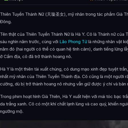
Thiên Tuyền Thánh Nữ (天璇圣女), mỹ nhân trong tác phẩm Già Thi
Đông.
Tên thật của Thiên Tuyền Thánh Nữ là Hà Y. Cô là Thánh nữ của 
sáu nghìn năm trước, cùng với
Lão Phong Tử
là những nhân vật ki
năm đó (hai người có thể có quan hệ tình cảm), danh tiếng lừng lẫ
ở Cấm địa, cô đã trở thành hoang nô.
Hà Y là một thiên tài xuất chúng, có dung mạo xinh đẹp tuyệt trầ
nhất mỹ nhân của Thiên Tuyền Thánh địa. Cô cũng là một người r
cường, dù bị trở thành hoang nô nhưng vẫn giữ được ý chí và bản
Trong phim hoạt hình Già Thiên, Hà Y xuất hiện với mái tóc bạc trắ
da trắng xanh. Cô có một khí chất lạnh lùng và cao quý, khiến ngư
ngưỡng mộ.