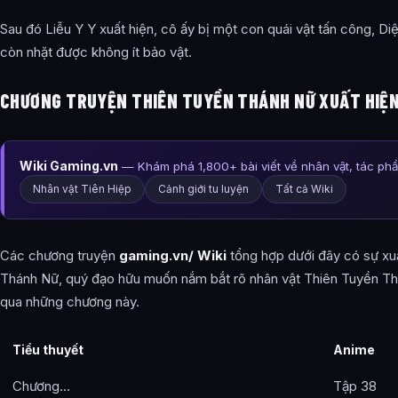
Sau đó Liễu Y Y xuất hiện, cô ấy bị một con quái vật tấn công, Di
còn nhặt được không ít bảo vật.
CHƯƠNG TRUYỆN THIÊN TUYỀN THÁNH NỮ XUẤT HIỆN
Wiki Gaming.vn
— Khám phá 1,800+ bài viết về nhân vật, tác ph
Nhân vật Tiên Hiệp
Cảnh giới tu luyện
Tất cả Wiki
Các chương truyện
gaming.vn/ Wiki
tổng hợp dưới đây có sự xu
Thánh Nữ, quý đạo hữu muốn nắm bắt rõ nhân vật Thiên Tuyền T
qua những chương này.
Tiểu thuyết
Anime
Chương…
Tập 38