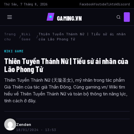
Thứ Sáu, 7 Tháng 8, 2026
Facebook
Youtube
Tiktok
Discord
GAMING.VN
Trang
Wiki
Thiên Tuyền Thánh Nữ | Tiểu sử ái nhân
/
/
chu
Game
của Lão Phong Tử
WIKI GAME
Thiên Tuyền Thánh Nữ | Tiểu sử ái nhân của
Lão Phong Tử
Thiên Tuyền Thánh Nữ (天璇圣女), mỹ nhân trong tác phẩm
Già Thiên của tác giả Thần Đông. Cùng gaming.vn/ Wiki tìm
hiểu về Thiên Tuyền Thánh Nữ và toàn bộ thông tin năng lực,
tính cách ở đây.
Zenden
18/01/2024 - 13:53