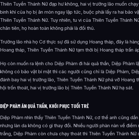
Thiên Tuyền Thánh Nữ đạp hư không, hai vị trưởng lão muốn chạy
binh khí của họ bị ăn mòn ngay lập tức, buộc phải lấy ra hai bảo vậ
Thiên Tuyền Thánh Nữ. Tuy nhiên, tu vi của Thiên Tuyền Thánh Nữ
chân tiên, họ hoàn toàn không phải là đối thủ.
Trưởng lão nhà họ Cơ thực sự đã sử dụng Hoang tháp, đây là hàn
Hoang tháp, Thiên Tuyền Thánh Nữ tạm thời bị Hoang tháp trấn áp
Họ còn muốn ra lệnh cho Diệp Phàm đi hái quả thần, Diệp Phàm lật
không có bảo vật bí mật thì các người cũng chỉ là Diệp Phàm, D
đánh bay hai vị trưởng lão, Thiên Tuyền Thánh Nữ phá vỡ Hoang 
hội trốn thoát, hai vị trưởng lão bị Thiên Tuyền Thánh Nữ hạ sát.
DIỆP PHÀM ĂN QUẢ THẦN, KHÔI PHỤC TUỔI TRẺ
Diệp Phàm nhìn thấy Thiên Tuyền Thánh Nữ, cơ thể anh cũng dần g
nhưng làn da không có gì thay đổi. Nhiều người phàn nàn về điểm nà
trắng, Diệp Phàm còn chưa chạy thoát thì Thiên Tuyền Thánh Nữ 