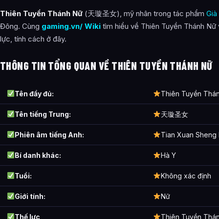
Thiên Tuyền Thánh Nữ
(天璇圣女), mỹ nhân trong tác phẩm
Già
Thiên Tuyền Thánh Nữ xuất hiện trong tác phẩm nào?
Đông. Cùng
gaming.vn/ Wiki
tìm hiểu về Thiên Tuyền Thánh Nữ v
Các mối quan hệ quan trọng của Thiên Tuyền Thánh Nữ là gì
lực, tính cách ở đây.
Thông tin về Thiên Tuyền Thánh Nữ được tổng hợp từ đâu?
THÔNG TIN TỔNG QUAN VỀ THIÊN TUYỀN THÁNH NỮ
Tên đầy đủ:
Thiên Tuyền Thá
Tên tiếng Trung:
天璇圣女
Phiên âm tiếng Anh:
Tian Xuan Sheng
Bí danh khác:
Hà Y
Tuổi:
Không xác định
Giới tính:
Nữ
Thế lực
Thiên Tuyền Thán