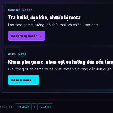
Gaming Coach
Tra build, đọc kèo, chuẩn bị meta
Lọc theo game, tướng, đối thủ, rank và chiến lược lane.
Mở Gaming Coach →
Wiki Game
Khám phá game, nhân vật và hướng dẫn nền tản
Đi từ tổng quan game tới bài viết, meta và hướng dẫn liên quan.
Mở Wiki Game →
CHIA SE:
FACEBOOK
X
TELEGRAM