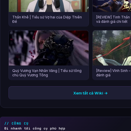
Thần Khê | Tiểu sử Vợ hai của Diệp Thiên
[REVIEW] Tinh Thần B
Đế
và đánh giá chi tiết
Quỷ Vương Vạn Nhân Vãng | Tiểu sử tông
[Review] Vĩnh Sinh –
chủ Quỷ Vương Tông
đánh giá
Xem tất cả Wiki →
// CÔNG CỤ
Đi nhanh tới công cụ phù hợp