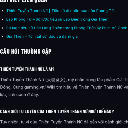
Thiên Tuyền Thánh Nữ | Tiểu sử ái nhân của Lão Phong Tử
Lão Phong Tử – Sơ lược tiểu sử Lão Điên trong Già Thiên
Sơ lược tiểu sử Hắc Long Thiên trong Phong Thần Ký Phim Vũ Canh
Già Thiên – Tóm tắt sơ lược và đánh giá
CÂU HỎI THƯỜNG GẶP
THIÊN TUYỀN THÁNH NỮ LÀ AI?
Thiên Tuyền Thánh Nữ (天璇圣女), mỹ nhân trong tác phẩm Già Thi
Đông. Cùng gaming.vn/ Wiki tìm hiểu về Thiên Tuyền Thánh Nữ và
lực, tính cách ở đây.
CẢNH GIỚI TU LUYỆN CỦA THIÊN TUYỀN THÁNH NỮ NHƯ THẾ NÀO?
Tuy nhiên, tu vi của Thiên Tuyền Thánh Nữ đã gần với cảnh giới ch