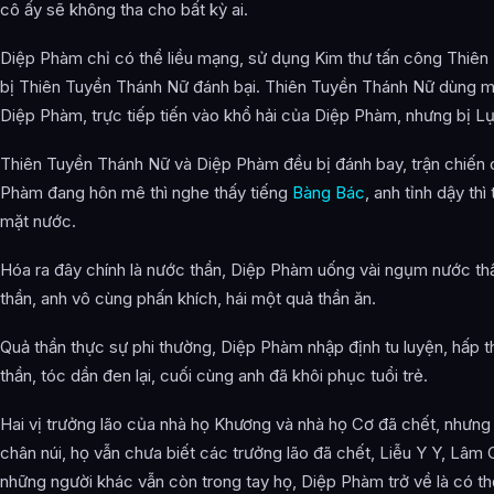
cô ấy sẽ không tha cho bất kỳ ai.
Diệp Phàm chỉ có thể liều mạng, sử dụng Kim thư tấn công Thiê
bị Thiên Tuyền Thánh Nữ đánh bại. Thiên Tuyền Thánh Nữ dùng mộ
Diệp Phàm, trực tiếp tiến vào khổ hải của Diệp Phàm, nhưng bị L
Thiên Tuyền Thánh Nữ và Diệp Phàm đều bị đánh bay, trận chiến 
Phàm đang hôn mê thì nghe thấy tiếng
Bàng Bác
, anh tỉnh dậy th
mặt nước.
Hóa ra đây chính là nước thần, Diệp Phàm uống vài ngụm nước thần
thần, anh vô cùng phấn khích, hái một quả thần ăn.
Quả thần thực sự phi thường, Diệp Phàm nhập định tu luyện, hấp 
thần, tóc dần đen lại, cuối cùng anh đã khôi phục tuổi trẻ.
Hai vị trưởng lão của nhà họ Khương và nhà họ Cơ đã chết, nhưng
chân núi, họ vẫn chưa biết các trưởng lão đã chết, Liễu Y Y, Lâm 
những người khác vẫn còn trong tay họ, Diệp Phàm trở về là có th