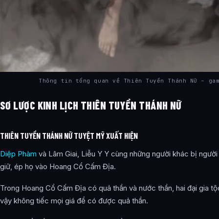
Thông tin tổng quan về Thiên Tuyền Thánh Nữ – ga
SƠ LƯỢC KINH LỊCH THIÊN TUYỀN THÁNH NỮ
THIÊN TUYỀN THÁNH NỮ TUYỆT MỸ XUẤT HIỆN
Diệp Phàm
và Lâm Giai, Liễu Y Y cùng những người khác bị người c
giữ, ép họ vào Hoang Cổ Cấm Địa.
Trong Hoang Cổ Cấm Địa có quả thần và nước thần, hai đại gia t
vậy không tiếc mọi giá để có được quả thần.