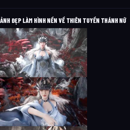
ẢNH ĐẸP LÀM HÌNH NỀN VỀ THIÊN TUYỀN THÁNH NỮ