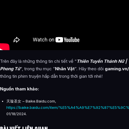
Trên đây là những thông tin chi tiết về “
Thiên Tuyền Thánh Nữ | 
Phong Tử
“, trong thu mục “
Nhân Vật
“. Hãy theo dõi
gaming.vn/
thông tin phim truyện hấp dẫn trong thời gian tới nhé!
Nguồn tham khảo:
天璇圣女 – Baike.Baidu.com,
https://baike.baidu.com/item/%E5%A4%A9%E7%92%87%E5%9C
01/18/2024.
BÀI VIẾT LIÊN QUAN