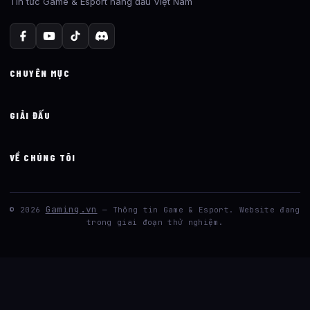
Tin tức Game & Esport hàng đầu Việt Nam
CHUYÊN MỤC
GIẢI ĐẤU
VỀ CHÚNG TÔI
Gaming.vn
© 2026
— Thông tin Game & Esport. Website đang
trong giai đoạn thử nghiệm.