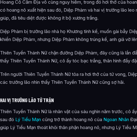
Hoang Cổ Cấm Địa vô cùng nguy hiểm, trong đó hơi thở của hoang
có hoang nô xuất hiện sau đó, Diệp Phàm và hai vị trưởng lão leo n
giúp, đã tiêu diệt được không ít bộ xương trắng.
Diệp Phàm bị trưởng lão nhà họ Khương tính kế, muốn gài bẫy Diệ
khiển Diệp Phàm, nhưng Diệp Phàm không trúng kế, anh giả vờ lên 
Thiên Tuyền Thánh Nữ chặn đường Diệp Phàm, đây cũng là lần đầ
thấy Thiên Tuyền Thánh Nữ, cô ấy tóc bạc trắng, thân hình đầy đ
Trên người Thiên Tuyền Thánh Nữ tỏa ra hơi thở của tử vong, Diệ
các trưởng lão nhìn thấy Thiên Tuyền Thánh Nữ cũng sợ hãi.
HAI VỊ TRƯỞNG LÃO TỬ TRẬN
Thiên Tuyền Thánh Nữ là nhân vật của sáu nghìn năm trước, cô ấy
sau đó
Lý Tiểu Mạn
cũng trở thành hoang nô của
Ngoan Nhân
Đại
giúp Lý Tiểu Mạn thoát khỏi thân phận hoang nô, nhưng Lý Tiểu Mạ