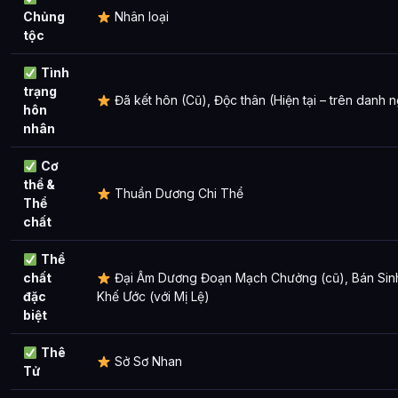
Chủng
Nhân loại
tộc
Tình
trạng
Đã kết hôn (Cũ), Độc thân (Hiện tại – trên danh n
hôn
nhân
Cơ
thể &
Thuần Dương Chi Thể
Thể
chất
Thể
chất
Đại Âm Dương Đoạn Mạch Chưởng (cũ), Bán Sinh
đặc
Khế Ước (với Mị Lệ)
biệt
Thê
Sở Sơ Nhan
Tử