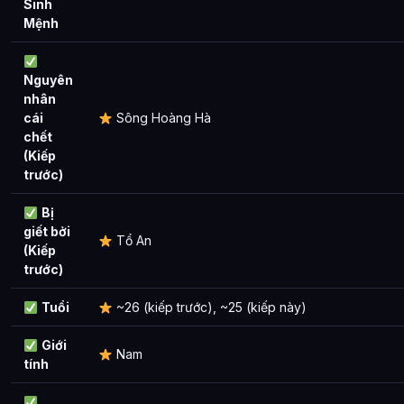
Sinh
Mệnh
Nguyên
nhân
cái
Sông Hoàng Hà
chết
(Kiếp
trước)
Bị
giết bởi
Tổ An
(Kiếp
trước)
Tuổi
~26 (kiếp trước), ~25 (kiếp này)
Giới
Nam
tính