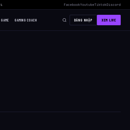
i Mid Hiệu Quả Nhất
›
AWC 2026 Liên Quân Mobile – Lịch Thi Đấu, Đ
Facebook
Youtube
Tiktok
Discord
I GAME
GAMING COACH
ĐĂNG NHẬP
XEM LIVE