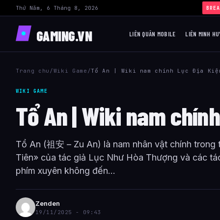
Thứ Năm, 6 Tháng 8, 2026
BREA
GAMING.VN
LIÊN QUÂN MOBILE
LIÊN MINH HU
Trang chu
/
Wiki Game
/
Tổ An | Wiki nam chính Lục Địa Kiệ
WIKI GAME
Tổ An | Wiki nam chính
Tổ An (祖安 – Zu An) là nam nhân vật chính trong 
Tiên» của tác giả Lục Như Hòa Thượng và các tác
phím xuyên không đến...
Zenden
19/11/2025 - 09:43