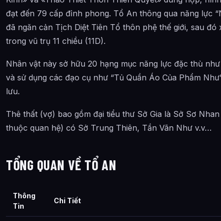
Câu Hỏi Thường Gặp
đạt đến 79 cấp đỉnh phong. Tổ An thông qua năng lực “N
đã ngăn cản Tịch Diệt Tiên Tổ thôn phệ thế giới, sau đ
Tổ An là ai?
trong vũ trụ 11 chiều (11D).
Cảnh giới tu luyện của Tổ An như thế nào?
Nhân vật này sở hữu 20 hạng mục năng lực đặc thù như “
Tổ An xuất hiện trong tác phẩm nào?
và sử dụng các đạo cụ như “Tủ Quần Áo Của Phẩm Như”
Các mối quan hệ quan trọng của Tổ An là gì?
lưu.
Thông tin về Tổ An được tổng hợp từ đâu?
Thê thất (vợ) bao gồm đại tiểu thư Sở Gia là Sở Sơ Nhan
thuộc quan hệ) có Sở Trung Thiên, Tần Vãn Như v.v…
TỔNG QUAN VỀ TỔ AN
Thông
Chi Tiết
Tin