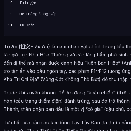
Tu Luyện
Hệ Thống Đẳng Cấp
Tư Chất
Công Pháp Tu Luyện:
Tổ An (祖安 – Zu An)
là nam nhân vật chính trong tiểu t
Vật Phẩm
tác giả Lục Như Hòa Thượng và các tác phẩm phái sinh.
Quan hệ nhân mạch
đến dị thế mà nhận được danh hiệu “Kiện Bàn Hiệp” (A
Các Mối Quan Hệ Tình Cảm
tro tàn ẩn vào đầu ngón tay, các phím F1~F12 tương ứng 
Khả Tri Chi Địa” (Vùng Đất Không Thể Biết) để thu thậ
Đồng Minh
Kẻ Thù
Trước khi xuyên không, Tổ An đang “khẩu chiến” (thiệt ch
hòn (cầu trạng thiểm điện) đánh trúng, sau đó trở thành
Trích dân kinh điển
Thành, thân phận ban đầu là một vị “cô gia” (cậu chủ, co
Ảnh về Tổ An
Tư chất của cậu sau khi dùng Tẩy Tủy Đan đã được nâng
Bài Viết Liên Quan
Kinh» và «Thao Thiết Thôn Thiên Quyết» dung hợp, hình 