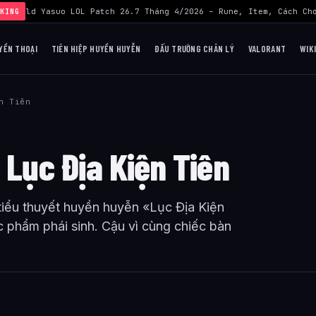
›
Build Yasuo LOL Patch 26.7 Tháng 4/2026 – Rune, Item, Cách Chơ
KING
YỀN THOẠI
TIÊN HIỆP HUYỀN HUYỄN
ĐẤU TRƯỜNG CHÂN LÝ
VALORANT
WIK
n Tiên
 Lục Địa Kiện Tiên
tiểu thuyết huyền huyễn «Lục Địa Kiện
 phẩm phái sinh. Cậu vì cùng chiếc bàn