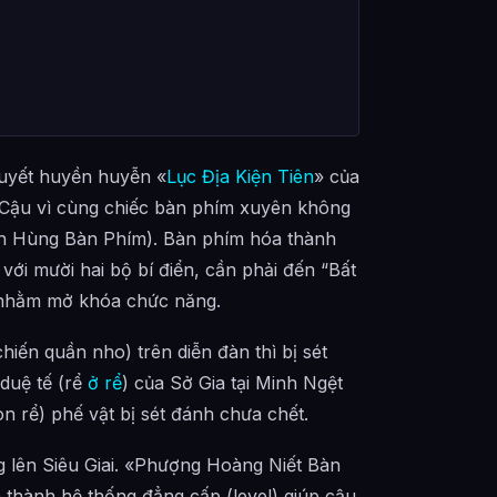
huyết huyền huyễn «
Lục Địa Kiện Tiên
» của
 Cậu vì cùng chiếc bàn phím xuyên không
nh Hùng Bàn Phím). Bàn phím hóa thành
với mười hai bộ bí điển, cần phải đến “Bất
p nhằm mở khóa chức năng.
iến quần nho) trên diễn đàn thì bị sét
 duệ tế (rể
ở rể
) của Sở Gia tại Minh Ngệt
n rể) phế vật bị sét đánh chưa chết.
 lên Siêu Giai. «Phượng Hoàng Niết Bàn
thành hệ thống đẳng cấp (level) giúp cậu