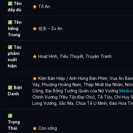
Tên
Tổ An
đầy đủ
Tên
tiếng
祖安 – Zu An
Trung
Tác
phẩm
Hoạt Hình, Tiểu Thuyết, Truyện Tranh
xuất
hiện
Kiện Bàn Hiệp / Anh Hùng Bàn Phím, Vua Ăn Bám,
Váy, Phượng Hoàng Nam, Thập Nhất Đại Nhân, Nón
Biệt
Công, Đại Bổng Tướng Quân của Nữ Vương
Medus
Danh
Chính Vương (Yêu Tộc/Đại Chu), Tế Tửu, Chỉ Huy S
Long Vương, Sắc Ma, Chúa Tể U Minh, Đào Hoa Ti
Trạng
Thái
Còn sống