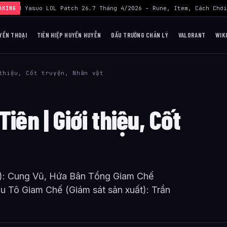
Build Yasuo LOL Patch 26.7 Tháng 4/2026 – Rune, Item, Cách Chơi
AKING
YỀN THOẠI
TIÊN HIỆP HUYỀN HUYỄN
ĐẤU TRƯỜNG CHÂN LÝ
VALORANT
WIK
thiệu, Cốt truyện, Nhân vật
iên | Giới thiệu, Cốt
): Cung Vũ, Hứa Bân Tổng Giam Chế
u Tô Giam Chế (Giám sát sản xuất): Trần