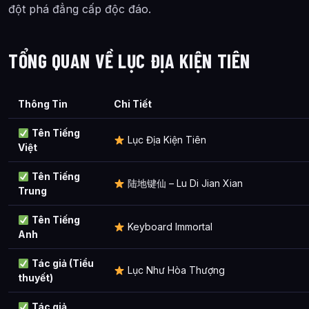
đột phá đẳng cấp độc đáo.
TỔNG QUAN VỀ LỤC ĐỊA KIỆN TIÊN
Thông Tin
Chi Tiết
Tên Tiếng
Lục Địa Kiện Tiên
Việt
Tên Tiếng
陆地键仙 – Lu Di Jian Xian
Trung
Tên Tiếng
Keyboard Immortal
Anh
Tác giả (Tiểu
Lục Như Hòa Thượng
thuyết)
Tác giả