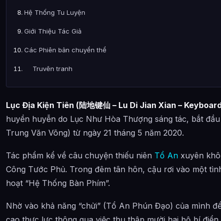
Hệ Thống Tu Luyện
Giới Thiệu Tác Giả
Các Phiên bản chuyển thể
Truyện tranh
Phim hoạt hình
Lục Địa Kiện Tiên (陆地键仙 – Lu Di Jian Xian – Keyboard
Ảnh về Lục Địa Kiện Tiên
huyền huyễn do Lục Như Hòa Thượng sáng tác, bắt đầu
Bài Viết Liên Quan
Trung Văn Võng) từ ngày 21 tháng 5 năm 2020.
Câu Hỏi Thường Gặp
Tác phẩm kể về câu chuyện thiếu niên
Tổ An
xuyên khôn
Lục Địa Kiện Tiên là ai?
Công Tước Phủ. Trong đêm tân hôn, cậu rơi vào một tình 
Cảnh giới tu luyện của Lục Địa Kiện Tiên như thế nào?
hoạt “Hệ Thống Bàn Phím”.
Lục Địa Kiện Tiên xuất hiện trong tác phẩm nào?
Nhờ vào khả năng “chửi” (Tổ An Phún Đạo) của mình để
cao thực lực thông qua việc thu thập mười hai bộ bí điển
Các mối quan hệ quan trọng của Lục Địa Kiện Tiên là gì?