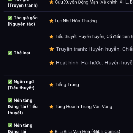
Cửu Xuyên Động Mạn (Vẽ chính: XHL, Bi
(Truyện tranh)
Tác giả gốc
Lục Như Hòa Thượng
(Nguyên tác)
Tiểu thuyết: Huyền huyễn, Cổ điển tiên hi
Truyện tranh: Huyền huyễn, Chiế
Thể loại
Hoạt hình: Hài hước, Huyền huyễ
Ngôn ngữ
Tiếng Trung
(Tiểu thuyết)
Nền tảng
Đăng Tải (Tiểu
Túng Hoành Trung Văn Võng
thuyết)
Nền tảng
Đăng Tải
Bí Lị Bí Lị Mạn Họa (Bilibili Comics)