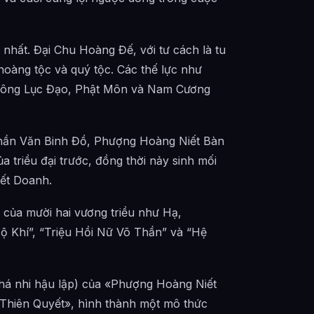
o nhất. Đại Chu Hoàng Đế, với tư cách là tu
hoàng tộc và quý tộc. Các thế lực như
Tông Lục Đạo, Phật Môn và Nam Cương
Thần Văn Binh Đồ, Phượng Hoàng Niết Bàn
 triều đại trước, đồng thời nảy sinh mối
yết Doanh.
n của mười hai vương triều như Hạ,
 Khí”, “Triệu Hồi Nữ Võ Thần” và “Hệ
(phá nhi hậu lập) của «Phượng Hoàng Niết
 Thiên Quyết», hình thành một mô thức