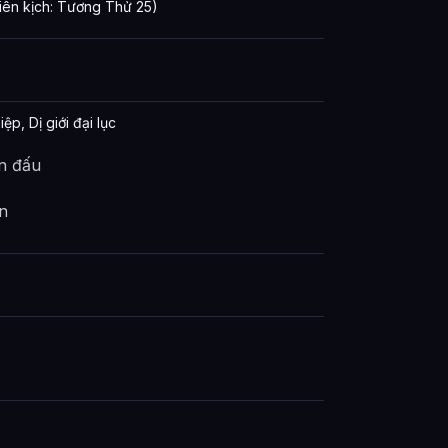
ên kịch: Tương Thử 25)
ệp, Dị giới đại lục
n đấu
n