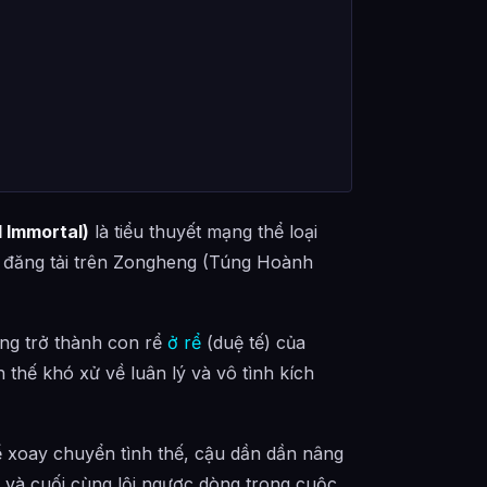
 Immortal)
là tiểu thuyết mạng thể loại
 đăng tải trên Zongheng (Túng Hoành
g trở thành con rể
ở rể
(duệ tế) của
thế khó xử về luân lý và vô tình kích
 xoay chuyển tình thế, cậu dần dần nâng
, và cuối cùng lội ngược dòng trong cuộc