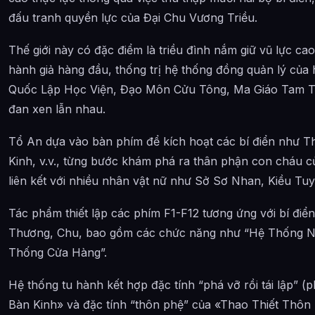
đấu tranh quyền lực của Đại Chu Vương Triều.
Thông tin về Lục Địa Kiện Tiên được tổng hợp từ đâu?
Thế giới này có đặc điểm là triều đình nắm giữ vũ lực ca
hành giả hàng đầu, thống trị hệ thống đồng quản lý của 
Quốc Lập Học Viện, Đạo Môn Cửu Tông, Ma Giáo Tam 
đan xen lẫn nhau.
Tổ An dựa vào bàn phím để kích hoạt các bí điển như 
Kinh, v.v., từng bước khám phá ra thân phận con cháu của
liên kết với nhiều nhân vật nữ như Sở Sơ Nhan, Kiều Tu
Tác phẩm thiết lập các phím F1-F12 tương ứng với bí điể
Thương, Chu, bao gồm các chức năng như “Hệ Thống Nộ
Thống Cửa Hàng”.
Hệ thống tu hành kết hợp đặc tính “phá vỡ rồi tái lập” 
Bàn Kinh» và đặc tính “thôn phệ” của «Thao Thiết Thôn