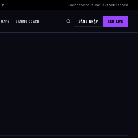
 Mid Hiệu Quả Nhất
›
AWC 2026 Liên Quân Mobile – Lịch Thi Đấu, Độ
Facebook
Youtube
Tiktok
Discord
I GAME
GAMING COACH
ĐĂNG NHẬP
XEM LIVE