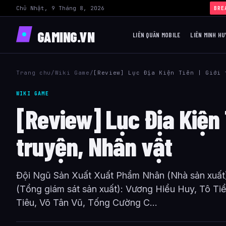
Chủ Nhật, 9 Tháng 8, 2026
›
BRE
GAMING.VN
LIÊN QUÂN MOBILE
LIÊN MINH HU
Trang chu
/
Wiki Game
/
[Review] Lục Địa Kiện Tiên | Giới 
WIKI GAME
[Review] Lục Địa Kiện T
truyện, Nhân vật
Đội Ngũ Sản Xuất Xuất Phẩm Nhân (Nhà sản xuất
(Tổng giám sát sản xuất): Vương Hiểu Huy, Tô Tiể
Tiêu, Võ Tân Vũ, Tống Cường C...