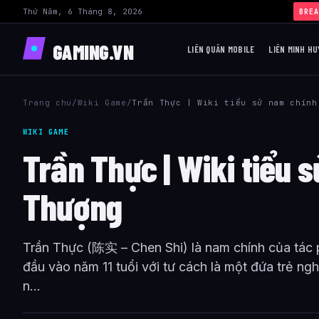
Thứ Năm, 6 Tháng 8, 2026
BREA
GAMING.VN
LIÊN QUÂN MOBILE
LIÊN MINH HU
Trang chu
/
Wiki Game
/
Trần Thực | Wiki tiểu sử nam chính
WIKI GAME
Trần Thực | Wiki tiểu 
Thượng
Trần Thực (陈实 – Chen Shi) là nam chính của tác 
đầu vào năm 11 tuổi với tư cách là một đứa trẻ n
n...