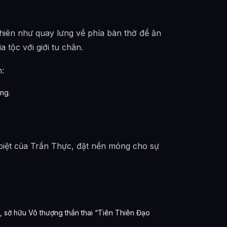
hiên như quay lưng về phía bàn thờ để ăn
 tộc với giới tu chân.
:
ng.
biệt của Trần Thực, đặt nền móng cho sự
h, sở hữu Vô thượng thần thai “Tiên Thiên Đạo