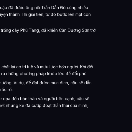
, cậu đã được ông nội Trần Dần Đô cùng nhiều
n thành Thi giải tiên, từ đó bước lên một con
trồng cây Phù Tang, đã khiến Càn Dương Sơn trở
hất lại có trí tuệ và mưu lược hơn người. Khi đối
hĩ ra những phương pháp khéo léo để đối phó.
hường. Ví dụ, để đạt được mục đích, cậu sẽ dẫn
ắc rối.
đe dọa đến bản thân và người bên cạnh, cậu sẽ
iết những kẻ đã cướp đoạt thần thai của mình,