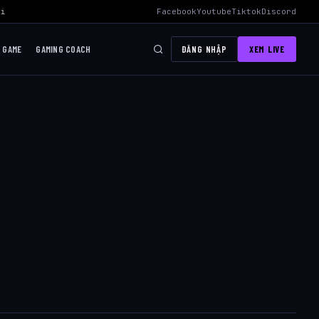
i Mid Hiệu Quả Nhất
›
AWC 2026 Liên Quân Mobile – Lịch Thi Đấu, Đ
Facebook
Youtube
Tiktok
Discord
I GAME
GAMING COACH
ĐĂNG NHẬP
XEM LIVE