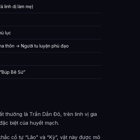
 linh dị làm mẹ)
hù lục
ha thôn → Người tu luyện phù đạo
 “Búp Bê Sứ”
 thường là Trần Dần Đô, trên linh vị gia
đặc biệt của huyết mạch.
hắc cổ tự “Lão” và “Kỳ”, vật này được mô