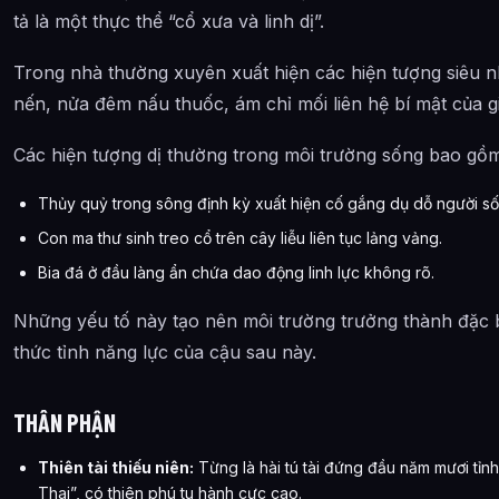
tả là một thực thể “cổ xưa và linh dị”.
Trong nhà thường xuyên xuất hiện các hiện tượng siêu n
nến, nửa đêm nấu thuốc, ám chỉ mối liên hệ bí mật của gia
Các hiện tượng dị thường trong môi trường sống bao gồm
Thủy quỷ trong sông định kỳ xuất hiện cố gắng dụ dỗ người số
Con ma thư sinh treo cổ trên cây liễu liên tục lảng vảng.
Bia đá ở đầu làng ẩn chứa dao động linh lực không rõ.
Những yếu tố này tạo nên môi trường trưởng thành đặc 
thức tỉnh năng lực của cậu sau này.
THÂN PHẬN
Thiên tài thiếu niên:
Từng là hài tú tài đứng đầu năm mươi tỉn
Thai”, có thiên phú tu hành cực cao.