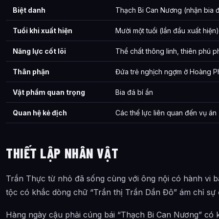
Biệt danh
Thạch Bi Can Nương (nhận bia đá
Tuổi khi xuất hiện
Mười một tuổi (lần đầu xuất hiện)
Năng lực cốt lõi
Thể chất thông linh, thiên phú p
Thân phận
Đứa trẻ nghịch ngợm ở Hoàng P
Vật phẩm quan trọng
Bia đá bí ẩn
Quan hệ kẻ địch
Các thế lực liên quan đến vụ án
THIẾT LẬP NHÂN VẬT
Trần Thực từ nhỏ đã sống cùng với ông nội có hành vi bất
tộc có khắc dòng chữ “Trần thị Trần Dần Đô” ám chỉ sự 
Hàng ngày cậu phải cúng bái “Thạch Bi Can Nương” có k