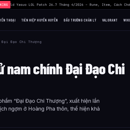
›
Build Yasuo LOL Patch 26.7 Tháng 4/2026 – Rune, Item, Cách Chơ
KING
YỀN THOẠI
TIÊN HIỆP HUYỀN HUYỄN
ĐẤU TRƯỜNG CHÂN LÝ
VALORANT
WIK
 Đại Đạo Chi Thượng
sử nam chính Đại Đạo Chi
phẩm “Đại Đạo Chi Thượng”, xuất hiện lần
ghịch ngợm ở Hoàng Pha thôn, thể hiện khả