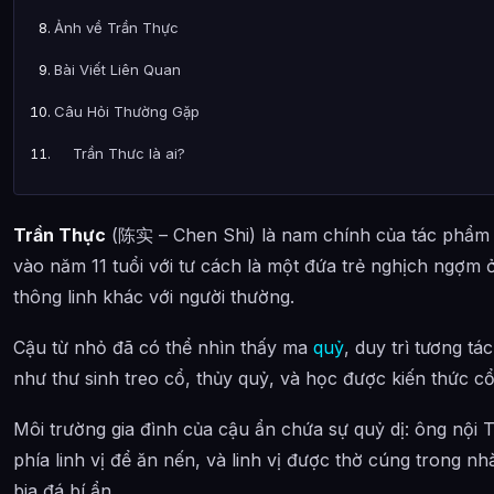
Ảnh về Trần Thực
Bài Viết Liên Quan
Câu Hỏi Thường Gặp
Trần Thực là ai?
Cảnh giới tu luyện của Trần Thực như thế nào?
Trần Thực
(陈实 – Chen Shi) là nam chính của tác phẩm “
Trần Thực xuất hiện trong tác phẩm nào?
vào năm 11 tuổi với tư cách là một đứa trẻ nghịch ngợm
Các mối quan hệ quan trọng của Trần Thực là gì?
thông linh khác với người thường.
Thông tin về Trần Thực được tổng hợp từ đâu?
Cậu từ nhỏ đã có thể nhìn thấy ma
quỷ
, duy trì tương tá
như thư sinh treo cổ, thủy quỷ, và học được kiến thức cổ
Môi trường gia đình của cậu ẩn chứa sự quỷ dị: ông nội
phía linh vị để ăn nến, và linh vị được thờ cúng trong nh
bia đá bí ẩn.