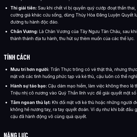
Thi giải tiên:
Sau khi chết vì bị quyền quý cướp đoạt thần thai
cường giả khác cứu sống, dùng Thủy Hỏa Đãng Luyện Quyết luyệ
đường tu hành độc đáo.
Chân Vương:
Là Chân Vương của Tây Ngưu Tân Châu, sau khi 
thành thánh địa tu hành, thu hút sự thèm muốn của các thế lực.
TÍNH CÁCH
Mưu trí hơn người:
Trần Thực trông có vẻ thật thà, nhưng thực c
mặt với các tình huống phức tạp và kẻ thù, cậu luôn có thể ng
Hành sự táo bạo:
Cậu dám mạo hiểm, làm việc không theo lẽ t
Triệu nhị cô nương vào Quỷ Thần lĩnh vực để giải quyết một số r
Tâm ngoan thủ lạt:
Khi đối mặt với kẻ thù hoặc những người 
không hề nương tay, ra tay quyết đoán. Ví dụ như khi bắt đầu g
cậu đã hành động vô cùng quả quyết.
NĂNG LỰC