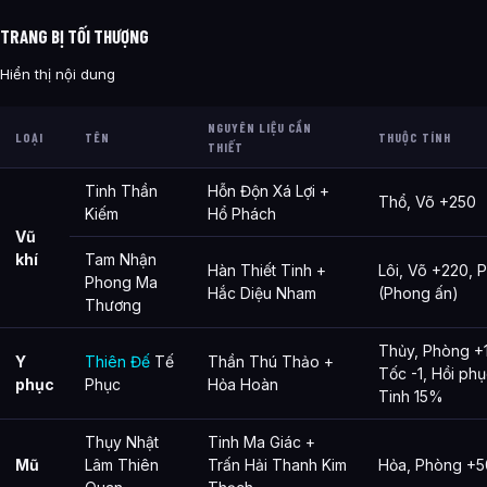
TRANG BỊ TỐI THƯỢNG
Hiển thị nội dung
NGUYÊN LIỆU CẦN
LOẠI
TÊN
THUỘC TÍNH
THIẾT
Tinh Thần
Hỗn Độn Xá Lợi +
Thổ, Võ +250
Kiếm
Hổ Phách
Vũ
khí
Tam Nhận
Hàn Thiết Tinh +
Lôi, Võ +220, 
Phong Ma
Hắc Diệu Nham
(Phong ấn)
Thương
Thủy, Phòng +1
Y
Thiên Đế
Tế
Thần Thú Thảo +
Tốc -1, Hồi ph
phục
Phục
Hỏa Hoàn
Tinh 15%
Thụy Nhật
Tinh Ma Giác +
Mũ
Lâm Thiên
Trấn Hải Thanh Kim
Hỏa, Phòng +5