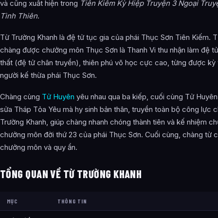
và cũng xuất hiện trong
Tiên Kiếm Kỳ Hiệp Truyện 3 Ngoại Truy
Tình Thiên
.
Trở Về Thục Sơn
Nội Loạn Đường Gia Bảo
Từ Trường Khanh là đệ tử tục gia của phái Thục Sơn Tiên Kiếm. T
chàng được chưởng môn Thục Sơn là Thanh Vi thu nhận làm đệ t
Lôi Linh Châu
thất (đệ tử chân truyền), thiên phú võ học cực cao, từng được kỳ 
Thần Ma Chi Tỉnh
người kế thừa phái Thục Sơn.
Tiên Kiếm Kỳ Hiệp Truyện 3 (Tổng kết ba kiếp)
Chàng cùng
Tử Huyên
yêu nhau qua ba kiếp, cuối cùng Tử Huyên 
sửa Tháp Tỏa Yêu mà hy sinh bản thân, truyền toàn bộ công lực 
Tiên Kiếm Kỳ Hiệp Truyện 3 Ngoại Truyện: Vấn Tình Thiên
Trường Khanh, giúp chàng nhanh chóng thành tiên và kế nhiệm c
Thơ Từ Chủ Đề
chưởng môn đời thứ 23 của phái Thục Sơn. Cuối cùng, chàng từ 
Hình Tượng Phim Ảnh
chưởng môn và quy ẩn.
Hình ảnh về Từ Trường Khanh
TỔNG QUAN VỀ TỪ TRƯỜNG KHANH
Bài Viết Liên Quan
MỤC
Câu Hỏi Thường Gặp
THÔNG TIN