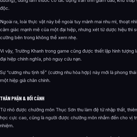
đường), dùng làm thuốc có tác dụng trấn tĩnh giảm đau, khư thấp 
độc.
Ngoài ra, loài thực vật này bề ngoài tuy mảnh mai nhu mì, thoạt nhì
cảm giác mạnh mẽ của một đại hiệp, nhưng xét từ dược hiệu thì s
cường bên trong không thể xem nhẹ.
Vì vậy, Trường Khanh trong game cũng được thiết lập hình tượng 
đại hiệp chính nghĩa, phò nguy cứu nạn.
Sự “cương nhu tịnh tế” (cương nhu hòa hợp) này mới là phong thái
một hiệp giả chân chính.
THÂN PHẬN & BỐI CẢNH
Từ nhỏ được chưởng môn Thục Sơn thu làm đệ tử nhập thất, thiê
học cực cao, cũng là người được chưởng môn nhắm đến cho vị tr
nhiệm.