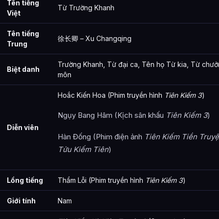
Từ Trường Khanh là ai?
Tên tiếng
Từ Trường Khanh
Việt
Cảnh giới tu luyện của Từ Trường Khanh như thế nào?
Tên tiếng
徐长卿 – Xu Changqing
Từ Trường Khanh xuất hiện trong tác phẩm nào?
Trung
Các mối quan hệ quan trọng của Từ Trường Khanh là gì?
Trường Khanh, Từ đại ca, Tên họ Từ kia, Từ chư
Biệt danh
môn
Thông tin về Từ Trường Khanh được tổng hợp từ đâu?
Hoắc Kiến Hoa (Phim truyền hình
Tiên Kiếm 3
)
Ngụy Bang Hâm (Kịch sân khấu
Tiên Kiếm 3
)
Diễn viên
Hàn Đống (Phim điện ảnh
Tiên Kiếm Tiền Truyệ
Tửu Kiếm Tiên
)
Lồng tiếng
Thẩm Lỗi (Phim truyền hình
Tiên Kiếm 3
)
Giới tính
Nam