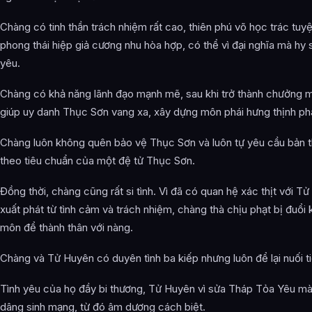
Chàng có tinh thần trách nhiệm rất cao, thiên phú võ học trác tuy
phong thái hiệp giả cương nhu hòa hợp, có thể vì đại nghĩa mà hy s
yêu.
Chàng có khả năng lãnh đạo mạnh mẽ, sau khi trở thành chưởng 
giúp uy danh Thục Sơn vang xa, xây dựng môn phái hưng thịnh phá
Chàng luôn không quên bảo vệ Thục Sơn và luôn tự yêu cầu bản 
theo tiêu chuẩn của một đệ tử Thục Sơn.
Đồng thời, chàng cũng rất si tình. Vì đã có quan hệ xác thịt với T
xuất phát từ tình cảm và trách nhiệm, chàng thà chịu phạt bị đuổi 
môn để thành thân với nàng.
Chàng và Tử Huyên có duyên tình ba kiếp nhưng luôn để lại nuối t
Tình yêu của họ đầy bi thương, Tử Huyên vì sửa Tháp Tỏa Yêu mà
dâng sinh mạng, từ đó âm dương cách biệt.