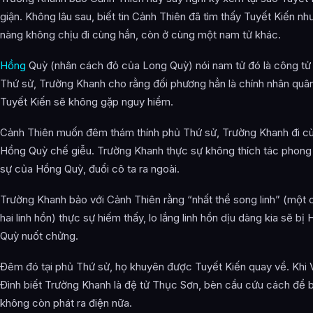
giận. Không lâu sau, biết tin Cảnh Thiên đã tìm thấy Tuyết Kiến nh
nàng không chịu đi cùng hắn, còn ở cùng một nam tử khác.
Hồng
Quỳ (nhân cách đỏ của Long Quỳ) nói nam tử đó là công tử
Thứ sử, Trường Khanh cho rằng đối phương hẳn là chính nhân quân
Tuyết Kiến sẽ không gặp nguy hiểm.
Cảnh Thiên muốn đêm thám thính phủ Thứ sử, Trường Khanh đi cù
Hồng Quỳ chế giễu. Trường Khanh thực sự không thích tác phong
sự của Hồng Quỳ, đuổi cô ta ra ngoài.
Trường Khanh bảo với Cảnh Thiên rằng “nhất thể song linh” (một 
hai linh hồn) thực sự hiếm thấy, lo lắng linh hồn dịu dàng kia sẽ bị
Quỳ nuốt chửng.
Đêm đó tại phủ Thứ sử, họ khuyên được Tuyết Kiến quay về. Khi 
Đình biết Trường Khanh là đệ tử Thục Sơn, bèn cầu cứu cách để 
không còn phát ra điện nữa.