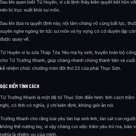
Sau khi quen biết Tử Huyên, vì cãi lệnh thầy kiên quyết kết hôn vớ
nên bị trục xuất khỏi sư môn.
Sau khi đưa ra quyết định này, nội tâm chàng vô cùng bất lực, thư
xuyên nghe ngóng tin tức sư môn và hy vọng có cơ duyên lập cô
được quay về.
Tử Huyên vì tu sửa Tháp Tỏa Yêu mà hy sinh, truyền toàn bộ công
cho Từ Trường Khanh, giúp chàng nhanh chóng thành tiên và cuối
kế nhiệm chức chưởng môn đời thứ 23 của phái Thục Sơn.
ĐẶC ĐIỂM TÍNH CÁCH
Từ Trường Khanh là một đệ tử Thục Sơn điển hình: tính cách trầm 
nghị, có tình có nghĩa, ý chí kiên định, không giỏi ăn nói.
Trường Khanh cho rằng loài yêu tàn hại sinh linh, tàn sát con ngườ
không thể nương tay, vì vậy chàng coi việc trảm yêu trừ ma, bảo v
nghĩa là nhiệm vụ của mình.