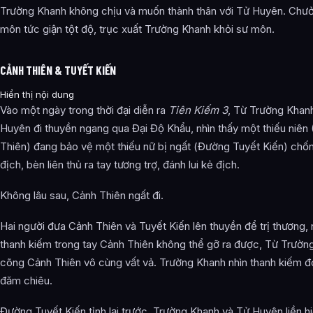
Trường Khanh không chịu và muốn thành thân với Tử Huyên. Chư
môn tức giận tột độ, trục xuất Trường Khanh khỏi sư môn.
CẢNH THIÊN & TUYẾT KIẾN
Hiển thị nội dung
Vào một ngày trong thời đại diễn ra
Tiên Kiếm 3
, Từ Trường Khan
Huyên đi thuyền ngang qua Đại Độ Khẩu, nhìn thấy một thiếu niên
Thiên) đang bảo vệ một thiếu nữ bị ngất (Đường Tuyết Kiến) chốn
địch, bèn liên thủ ra tay tương trợ, đánh lui kẻ địch.
Không lâu sau, Cảnh Thiên ngất đi.
Hai người đưa Cảnh Thiên và Tuyết Kiến lên thuyền để trị thương,
thanh kiếm trong tay Cảnh Thiên không thể gỡ ra được, Từ Trườn
cõng Cảnh Thiên vô cùng vất vả. Trường Khanh nhìn thanh kiếm đ
đăm chiêu.
Đường Tuyết Kiến tỉnh lại trước, Trường Khanh và Tử Huyên liền h