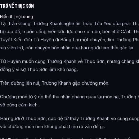
TRỞ VỀ THỤC SƠN
Hiển thị nội dung
Tại Trấn Giang, Trường Khanh nghe tin Tháp Tỏa Yêu của phái Th
bị sụp đổ, muốn cống hiến sức lực cho sư môn, bèn nhờ Cảnh Th
Tuyết Kiến đưa Tử Huyên đi Bồng Lai một chuyến, tìm Thương P
xin viện trợ, còn chuyện hôn nhân của hai người tạm thời gác lại.
Tử Huyên muốn cùng Trường Khanh về Thục Sơn, nhưng chàng 
đồng ý vì sợ Thục Sơn làm khó nàng.
Trên đường lên núi, Trường Khanh gặp chưởng môn.
Chưởng môn tỏ ý có thể thu nhận chàng quay lại môn hạ, Trường
vô cùng cảm kích.
Hai người ở Thục Sơn, các đệ tử thấy Trường Khanh vô cùng cung
với chưởng môn nên không phát hiện ra vấn đề gì.