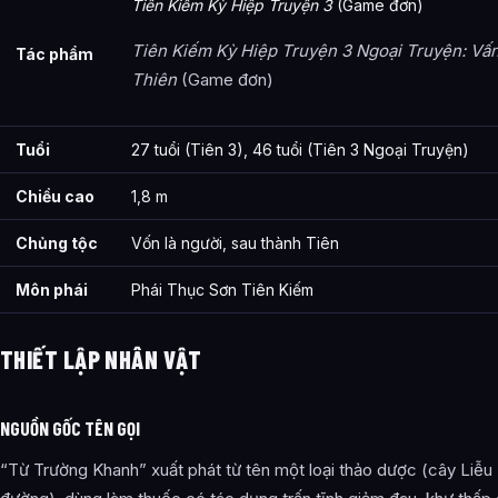
Tiên Kiếm Kỳ Hiệp Truyện 3
(Game đơn)
Tiên Kiếm Kỳ Hiệp Truyện 3 Ngoại Truyện: Vấ
Tác phẩm
Thiên
(Game đơn)
Tuổi
27 tuổi (Tiên 3), 46 tuổi (Tiên 3 Ngoại Truyện)
Chiều cao
1,8 m
Chủng tộc
Vốn là người, sau thành Tiên
Môn phái
Phái Thục Sơn Tiên Kiếm
THIẾT LẬP NHÂN VẬT
NGUỒN GỐC TÊN GỌI
“Từ Trường Khanh” xuất phát từ tên một loại thảo dược (cây Liễu