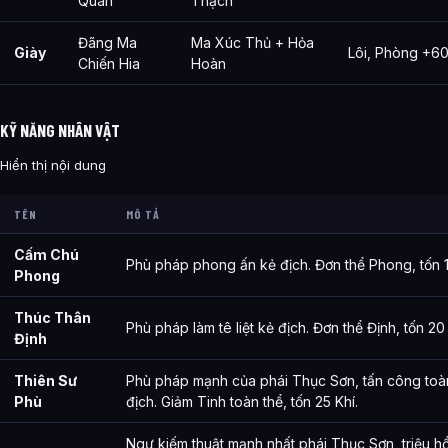
Quan
Thạch
Đãng Ma
Ma Xúc Thủ + Hỏa
Giày
Lôi, Phòng +6
Chiến Hia
Hoàn
KỸ NĂNG NHÂN VẬT
Hiển thị nội dung
TÊN
MÔ TẢ
Cấm Chú
Phù pháp phong ấn kẻ địch. Đơn thể Phong, tốn 1
Phong
Thúc Thân
Phù pháp làm tê liệt kẻ địch. Đơn thể Định, tốn 20 
Định
Thiên Sư
Phù pháp mạnh của phái Thục Sơn, tấn công toà
Phù
địch. Giảm Tinh toàn thể, tốn 25 Khí.
Ngự kiếm thuật mạnh nhất phái Thục Sơn, triệu hồ