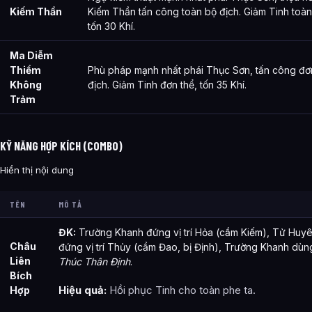
Kiếm Thần
Kiếm Thần tấn công toàn bộ địch. Giảm Tinh toàn
tốn 30 Khí.
Ma Diễm
Thiểm
Phù pháp mạnh nhất phái Thục Sơn, tấn công đơ
Không
địch. Giảm Tinh đơn thể, tốn 35 Khí.
Trảm
KỸ NĂNG HỢP KÍCH (COMBO)
Hiển thị nội dung
TÊN
MÔ TẢ
ĐK:
Trường Khanh đứng vị trí Hỏa (cầm Kiếm), Tử Huy
Châu
đứng vị trí Thủy (cầm Đao, bị Định), Trường Khanh dùn
Liên
Thúc Thân Định
.
Bích
Hiệu quả:
Hồi phục Tinh cho toàn phe ta.
Hợp