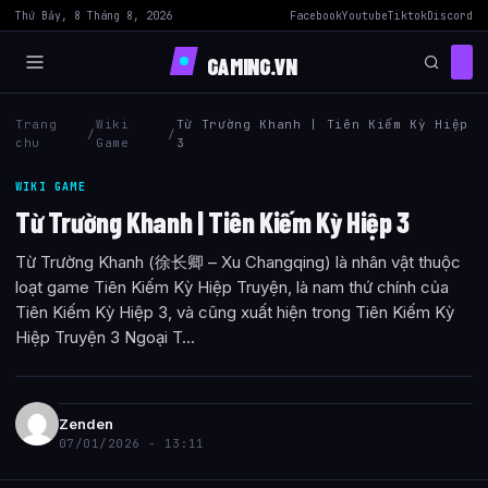
Thứ Bảy, 8 Tháng 8, 2026
Facebook
Youtube
Tiktok
Discord
GAMING.VN
Trang
Wiki
Từ Trường Khanh | Tiên Kiếm Kỳ Hiệp
/
/
chu
Game
3
WIKI GAME
Từ Trường Khanh | Tiên Kiếm Kỳ Hiệp 3
Từ Trường Khanh (徐长卿 – Xu Changqing) là nhân vật thuộc
loạt game Tiên Kiếm Kỳ Hiệp Truyện, là nam thứ chính của
Tiên Kiếm Kỳ Hiệp 3, và cũng xuất hiện trong Tiên Kiếm Kỳ
Hiệp Truyện 3 Ngoại T...
Zenden
07/01/2026 - 13:11