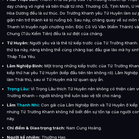
dạy chàng võ nghệ và tiên thuật từ nhỏ. Thương Cổ, Tịnh Minh, U 
Hòa Dương đều là sư thúc. Do Trường Khanh yêu Tử Huyên làm sư 
giận nên trở thành kẻ bị ruồng bỏ. Sau này, chàng quay về sư môn
Thanh Vi truyền ngôi chưởng môn. Độc Cô Vũ Vân (Kiếm Thánh) v
Chung (Tửu Kiếm Tiên) đều là sư điệt của chàng.
Tử Huyên:
Người yêu và là thê tử kiếp trước của Từ Trường Khanh.
thứ ba này, nàng không thể cùng chàng bạc đầu giai lão mà hy sin
Tháp Tỏa Yêu.
Lâm Nghiệp Bình:
Một trong những kiếp trước của Từ Trường Khan
kiếp thứ hai yêu Tử Huyên (kiếp đầu tiên tên không rõ). Lâm Nghiệp
làm Thái thú, sau vì Tử Huyên mà từ quan quy ẩn.
Trọng Lâu
:
Vì Trọng Lâu thích Tử Huyên nên không có thiện cảm v
Trường Khanh – người không thể luôn bảo vệ tốt cho nàng.
Lâm
Thanh Nhi
:
Con gái của Lâm Nghiệp Bình và Tử Huyên ở kiếp 
nhưng Từ Trường Khanh không hề biết đến sự tồn tại của người con
này.
Chỉ điểm & Giao trọng trách:
Nam Cung Hoàng.
Người kế nhiệm:
Thường Hạo.