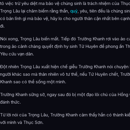
tỏ việc trừ yêu diệt ma bảo vệ chúng sinh là trách nhiệm của Thụ
Trọng Lâu lại châm biếm rằng thần,
quỷ
, yêu, tiên đều là chúng si
có bản lĩnh gì mà bảo vệ, hãy lo cho người thân cận nhất bên cạnh
đi.
Nói xong, Trọng Lâu biến mất. Tiếp đó Trường Khanh rơi vào ảo c
trong ảo cảnh chàng quyết định hy sinh Tử Huyên để phong ấn T
Yêu cứu vạn dân.
Đột nhiên Trọng Lâu xuất hiện chế giễu Trường Khanh nói chuyện 
người khác sao mà thản nhiên vô tư thế, nếu Tử Huyên chết, Trư
Khanh sao có thể sống một mình.
Trường Khanh sững sờ, ngay sau đó bị một đạo lôi chú của Hồng
đánh thức.
Từ lời nói của Trọng Lâu, Trường Khanh cảm thấy hắn có thành kiế
với mình và Thục Sơn.