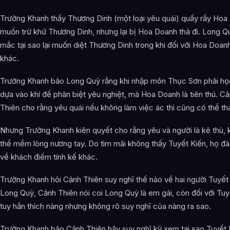
Trường Khanh thấy Thương Dinh (một loại yêu quái) quấy rầy Hoa
muốn trừ khử Thương Dinh, nhưng lại bị Hoa Doanh thả đi. Long Q
mắc tại sao lại muốn diệt Thương Dinh trong khi đối với Hoa Doanh
khác.
Trường Khanh bảo Long Quỳ rằng khi nhập môn Thục Sơn phải h
dựa vào khí để phân biệt yêu nghiệt, mà Hoa Doanh là tiên thú. C
Thiên cho rằng yêu quái nếu không làm việc ác thì cũng có thể th
Nhưng Trường Khanh kiên quyết cho rằng yêu và người là kẻ thù,
thể mềm lòng nương tay. Do tìm mãi không thấy Tuyết Kiến, họ đ
về khách điếm tính kế khác.
Trường Khanh hỏi Cảnh Thiên suy nghĩ thế nào về hai người Tuyết
Long Quỳ, Cảnh Thiên nói coi Long Quỳ là em gái, còn đối với Tuy
tuy hắn thích nàng nhưng không rõ suy nghĩ của nàng ra sao.
Trường Khanh bảo Cảnh Thiên hãy suy nghĩ kỹ xem tại sao Tuyết K