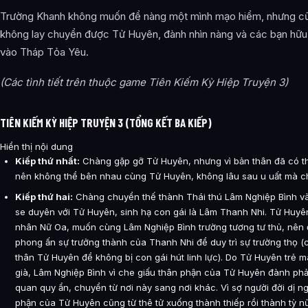
Trường Khanh không muốn để nàng một mình mạo hiểm, nhưng c
không lay chuyển được Tử Huyên, đành nhìn nàng và các bạn hữu 
vào Tháp Tỏa Yêu.
(Các tình tiết trên thuộc game Tiên Kiếm Kỳ Hiệp Truyện 3)
TIÊN KIẾM KỲ HIỆP TRUYỆN 3 (TỔNG KẾT BA KIẾP)
Hiển thị nội dung
Kiếp thứ nhất:
Chàng gặp gỡ Tử Huyên, nhưng vì bản thân đã có th
nên không thể bên nhau cùng Tử Huyên, không lâu sau u uất mà ch
Kiếp thứ hai:
Chàng chuyển thế thành Thái thú Lâm Nghiệp Bình và
se duyên với Tử Huyên, sinh hạ con gái là Lâm Thanh Nhi. Tử Huyê
nhân Nữ Oa, muốn cùng Lâm Nghiệp Bình trường tương tư thủ, nên
phong ấn sự trưởng thành của Thanh Nhi để duy trì sự trường thọ (
thân Tử Huyên để không bị con gái hút linh lực). Do Tử Huyên trẻ 
già, Lâm Nghiệp Bình vì che giấu thân phận của Tử Huyên đành phả
quan quy ẩn, chuyển từ nơi này sang nơi khác. Vì sợ người đời dị ng
phận của Tử Huyên cũng từ thê tử xuống thành thiếp rồi thành tỳ n