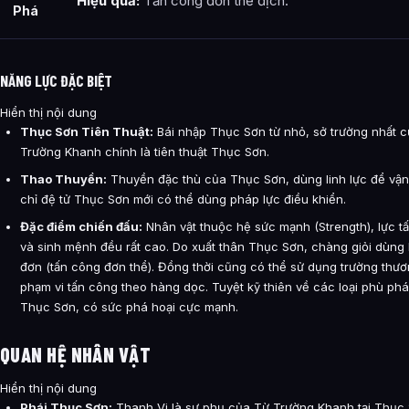
Hiệu quả:
Tấn công đơn thể địch.
Phá
NĂNG LỰC ĐẶC BIỆT
Hiển thị nội dung
Thục Sơn Tiên Thuật:
Bái nhập Thục Sơn từ nhỏ, sở trường nhất 
Trường Khanh chính là tiên thuật Thục Sơn.
Thao Thuyền:
Thuyền đặc thù của Thục Sơn, dùng linh lực để vận
chỉ đệ tử Thục Sơn mới có thể dùng pháp lực điều khiển.
Đặc điểm chiến đấu:
Nhân vật thuộc hệ sức mạnh (Strength), lực t
và sinh mệnh đều rất cao. Do xuất thân Thục Sơn, chàng giỏi dùng
đơn (tấn công đơn thể). Đồng thời cũng có thể sử dụng trường thươ
phạm vi tấn công theo hàng dọc. Tuyệt kỹ thiên về các loại phù ph
Thục Sơn, có sức phá hoại cực mạnh.
QUAN HỆ NHÂN VẬT
Hiển thị nội dung
Phái Thục Sơn:
Thanh Vi là sư phụ của Từ Trường Khanh tại Thục 