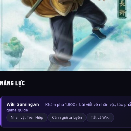
NĂNG LỰC
Wiki Gaming.vn
— Khám phá 1,800+ bài viết về nhân vật, tác ph
game guide
Nhân vật Tiên Hiệp
Cảnh giới tu luyện
Tất cả Wiki