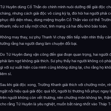
Tử Huyên dùng Cổ Thần do chính mình nuôi dưỡng để giải độc ch
chàng, nhưng cách giải độc vô cùng kỳ lạ, đòi hỏi hai người phải c
phục đối diện nhau, dùng miệng truyền Cổ Thần vào cơ thể Trườ
Khanh; nếu sơ sẩy một chút, tính mạng cả hai đều khó bảo toàn.
Không may thay, sư phụ Thanh Vi chạy đến tiếp viện nhìn thấy cản
tưởng rằng hai người đang làm chuyện đồi bại.
Do Tử Huyên đang vận công đến giai đoạn quan trọng, hai người 
phải làm ngơ không giải thích. Sư phụ thấy hai người không có ph
gì với sự xuất hiện của mình cũng không dừng lại, cho rằng họ khô
liêm sỉ.
Sau khi giải độc xong, Trường Khanh giải thích với chưởng môn, n
ngặt nỗi hiệu quả giải độc quá tốt, người bị thương hồi phục ngay l
trên người không còn vết thương, nên chưởng môn không tin, thậ
cho rằng Tử Huyên là yêu nghiệt, muốn bắt nàng nhốt vào Tháp T