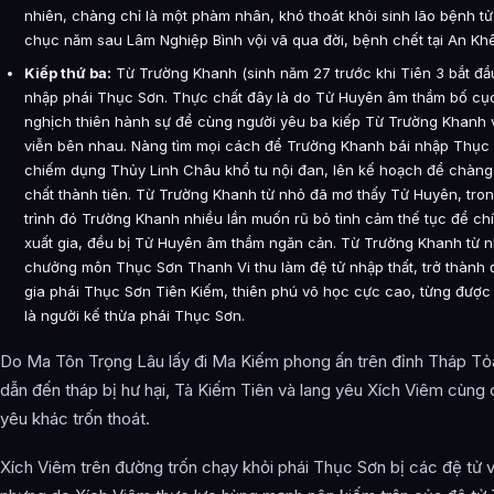
nhiên, chàng chỉ là một phàm nhân, khó thoát khỏi sinh lão bệnh tử,
chục năm sau Lâm Nghiệp Bình vội vã qua đời, bệnh chết tại An Khê
Kiếp thứ ba:
Từ Trường Khanh (sinh năm 27 trước khi Tiên 3 bắt đầu
nhập phái Thục Sơn. Thực chất đây là do Tử Huyên âm thầm bố c
nghịch thiên hành sự để cùng người yêu ba kiếp Từ Trường Khanh 
viễn bên nhau. Nàng tìm mọi cách để Trường Khanh bái nhập Thục
chiếm dụng Thủy Linh Châu khổ tu nội đan, lên kế hoạch để chàng
chất thành tiên. Từ Trường Khanh từ nhỏ đã mơ thấy Tử Huyên, tro
trình đó Trường Khanh nhiều lần muốn rũ bỏ tình cảm thế tục để ch
xuất gia, đều bị Tử Huyên âm thầm ngăn cản. Từ Trường Khanh từ 
chưởng môn Thục Sơn Thanh Vi thu làm đệ tử nhập thất, trở thành đ
gia phái Thục Sơn Tiên Kiếm, thiên phú võ học cực cao, từng được
là người kế thừa phái Thục Sơn.
Do Ma Tôn Trọng Lâu lấy đi Ma Kiếm phong ấn trên đỉnh Tháp Tỏ
dẫn đến tháp bị hư hại, Tà Kiếm Tiên và lang yêu Xích Viêm cùng 
yêu khác trốn thoát.
Xích Viêm trên đường trốn chạy khỏi phái Thục Sơn bị các đệ tử v