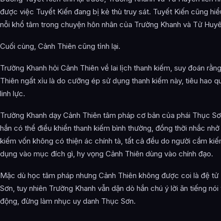
được việc Tuyết Kiến đang bị kẻ thù truy sát. Tuyết Kiến cũng hi
nỗi khổ tâm trong chuyện hôn nhân của Trường Khanh và Tử Huyê
Cuối cùng, Cảnh Thiên cũng tỉnh lại.
Trường Khanh hỏi Cảnh Thiên về lai lịch thanh kiếm, suy đoán rằn
Thiên ngất xỉu là do cưỡng ép sử dụng thanh kiếm này, tiêu hao q
linh lực.
Trường Khanh dạy Cảnh Thiên tâm pháp cơ bản của phái Thục S
hắn có thể điều khiển thanh kiếm bình thường, đồng thời nhắc nhở
kiếm vốn không có thiện ác chính tà, tất cả đều do người cầm ki
dụng vào mục đích gì, hy vọng Cảnh Thiên dùng vào chính đạo.
Mặc dù học tâm pháp nhưng Cảnh Thiên không được coi là đệ tử
Sơn, tuy nhiên Trường Khanh vẫn dặn dò hắn chú ý lời ăn tiếng nói
động, đừng làm nhục uy danh Thục Sơn.