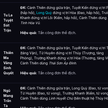
ĐK:
Cảnh Thiên đứng giữa trận, Tuyết Kiến đứng vị trí
(hấp hối),
Long Quỳ
đứng vị trí Hỏa (Đao, hấp hối), Tr
Tu La
Khanh đứng vị trí Lôi (Kiếm, hấp hối), Cảnh Thiên dùng
Tuyệt
Tinh Hỏa Vũ
.
Sát
Trận
Hiệu quả:
Tấn công đơn thể địch.
ĐK:
Cảnh Thiên đứng giữa trận, Tuyết Kiến đứng vị trí 
Thiên
(tăng Vận), Tử Huyên đứng vị trí Thủy (Trượng, tăng
Ma
Phòng), Trường Khanh đứng vị trí Hỏa (Thương, tăng V
Vãng
Cảnh Thiên dùng
Thái Sơn Áp Đỉnh
.
Sinh
Hiệu quả:
Tấn công đơn thể địch.
Quyết
ĐK:
Cảnh Thiên đứng giữa trận, Long Quỳ (Đao, tử von
Ngũ
Tử Huyên (Đao, tử vong), Trường Khanh (Kiếm, tử vong
Mang
Cảnh Thiên dùng
Linh Huyết Chú
(tiên thuật hệ Thủy H
Trấn
Tà