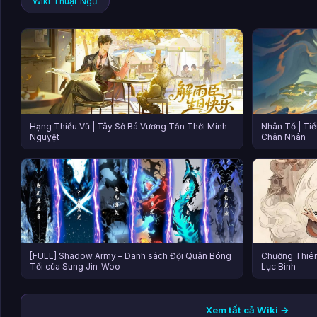
Wiki Thuật Ngữ
Hạng Thiếu Vũ | Tây Sở Bá Vương Tần Thời Minh
Nhân Tổ | Tiể
Nguyệt
Chân Nhân
[FULL] Shadow Army – Danh sách Đội Quân Bóng
Chưởng Thiên
Tối của Sung Jin-Woo
Lục Bình
Xem tất cả Wiki →