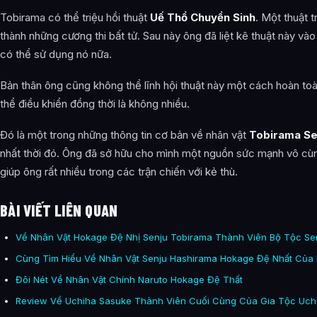
Tobirama có thể triệu hồi thuật
Uế Thổ Chuyển Sinh
. Một thuật t
thành những cương thi bất tử. Sau này ông đã liệt kê thuật này và
có thể sử dụng nó nữa.
Bản thân ông cũng không thể lĩnh hội thuật này một cách hoàn toà
thể điều khiển đồng thời là không nhiều.
Đó là một trong những thông tin cơ bản về nhân vật
Tobirama Se
nhất thời đó. Ông đã sở hữu cho mình một nguồn sức mạnh vô cùn
giúp ông rất nhiều trong các trận chiến với kẻ thù.
BÀI VIẾT LIÊN QUAN
Về Nhân Vật Hokage Đệ Nhị Senju Tobirama Thành Viên Bộ Tộc Se
Cùng Tìm Hiểu Về Nhân Vật Senju Hashirama Hokage Đệ Nhất Của
Đôi Nét Về Nhân Vật Chính Naruto Hokage Đệ Thất
Review Về Uchiha Sasuke Thành Viên Cuối Cùng Của Gia Tộc Uch