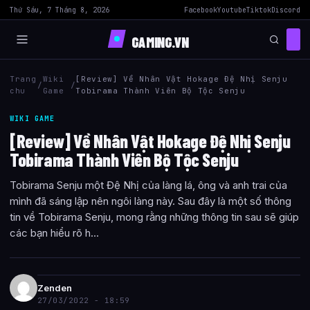
Thứ Sáu, 7 Tháng 8, 2026
Facebook
Youtube
Tiktok
Discord
GAMING.VN
Trang
Wiki
[Review] Về Nhân Vật Hokage Đệ Nhị Senju
/
/
chu
Game
Tobirama Thành Viên Bộ Tộc Senju
WIKI GAME
[Review] Về Nhân Vật Hokage Đệ Nhị Senju
Tobirama Thành Viên Bộ Tộc Senju
Tobirama Senju một Đệ Nhị của làng lá, ông và anh trai của
mình đã sáng lập nên ngôi làng này. Sau đây là một số thông
tin về Tobirama Senju, mong rằng những thông tin sau sẽ giúp
các bạn hiểu rõ h...
Zenden
27/03/2022 - 18:59