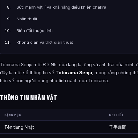
Sức mạnh vật lí và khả năng điều khiển chakra
Nhẫn thuật
Biến đổi thuộc tính
Không gian và thời gian thuật
Thuật triệu hồi
Tobirama Senju một Đệ Nhị của làng lá, ông và anh trai của mình đ
Bài Viết Liên Quan
đây là một số thông tin về
Tobirama Senju
, mong rằng những thô
Câu Hỏi Thường Gặp
hơn về con người cũng như tính cách của Tobirama.
Về Nhân Vật Hokage Đệ Nhị Senju Tobirama Thành Viên Bộ Tộc
THÔNG TIN NHÂN VẬT
Thông tin về Về Nhân Vật Hokage Đệ Nhị Senju Tobirama Thà
từ đâu?
HẠNG MỤC
CHI TIẾT
Bài viết liên quan
Tên tiếng Nhật
千手扉間