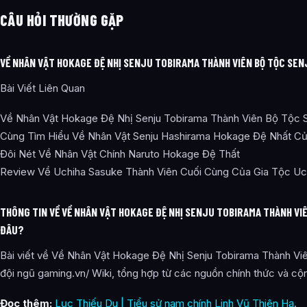
CÂU HỎI THƯỜNG GẶP
VỀ NHÂN VẬT HOKAGE ĐỆ NHỊ SENJU TOBIRAMA THÀNH VIÊN BỘ TỘC SEN
Bài Viết Liên Quan
Về Nhân Vật Hokage Đệ Nhị Senju Tobirama Thành Viên Bộ Tộc 
Cùng Tìm Hiểu Về Nhân Vật Senju Hashirama Hokage Đệ Nhất Củ
Đôi Nét Về Nhân Vật Chính Naruto Hokage Đệ Thất
Review Về Uchiha Sasuke Thành Viên Cuối Cùng Của Gia Tộc Uc
THÔNG TIN VỀ VỀ NHÂN VẬT HOKAGE ĐỆ NHỊ SENJU TOBIRAMA THÀNH VI
ĐÂU?
Bài viết về Về Nhân Vật Hokage Đệ Nhị Senju Tobirama Thành Viê
đội ngũ gaming.vn/ Wiki, tổng hợp từ các nguồn chính thức và cộ
Đọc thêm:
Lục Thiếu Du | Tiểu sử nam chính Linh Vũ Thiên Hạ
.