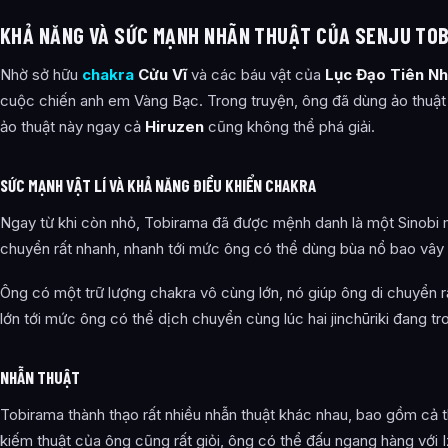
KHẢ NĂNG VÀ SỨC MẠNH NHÃN THUẬT CỦA SENJU TO
Nhờ sở hữu
chakra
Cửu Vĩ
và các báu vật của
Lục Đạo Tiên N
cuộc chiến anh em Vàng Bạc. Trong truyện, ông đã dùng ảo thuật đ
ảo thuật này ngay cả
Hiruzen
cũng không thể phá giải.
SỨC MẠNH VẬT LÍ VÀ KHẢ NĂNG ĐIỀU KHIỂN CHAKRA
Ngay từ khi còn nhỏ, Tobirama đã được mệnh danh là một Sinobi m
chuyển rất nhanh, nhanh tới mức ông có thể dùng bùa nổ bao vây 
Ông có một trữ lượng chakra vô cùng lớn, nó giúp ông di chuyển r
lớn tới mức ông có thể dịch chuyển cùng lúc hai jinchūriki đang tr
NHẪN THUẬT
Tobirama thành thạo rất nhiều nhẫn thuật khác nhau, bao gồm cả thu
kiếm thuật của ông cũng rất giỏi, ông có thể đấu ngang hàng với I