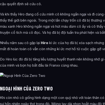
cậu quyết định sẽ cứu cô.
Và khi thấy Hiro đang cố cứu mình cô không ngần ngại và đi cùng 
thấy thế giới bên ngoài. Trong một lần chạy trốn cô đã bị thươn
màu xanh Hiro không ngần ngại và hút máu dùm cô ấy và cô thấy c
truyện cổ tích mà cô đọc. Và họ đã bị đội tuần tra phát hiện và bắt
Nhiều năm sau cô gặp lại
Hiro
kí ức của họ đã bị xóa sạch nhưng
mất đi hoàn toàn cô vẫn còn những kí ức mơ hồ từ cuộc gặp gỡ vớ
Do Hiro lúc đó đã bị tăng liều lượng huyết thanh nên không nhớ g
của mình và bọn họ bắt đầu lái Franxx cùng nhau.
NGOẠI HÌNH CỦA ZERO TWO
Khi còn nhỏ cô giống hình dạng một con quỷ nhỏ với toàn thân có
sự hồn nhiên ngây thơ trong đó. Móng tay dài nhọn hoắt màu đỏ 