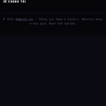
VỀ CHÚNG TÔI
Gaming.vn
© 2026
— Thông tin Game & Esport. Website đang
trong giai đoạn thử nghiệm.