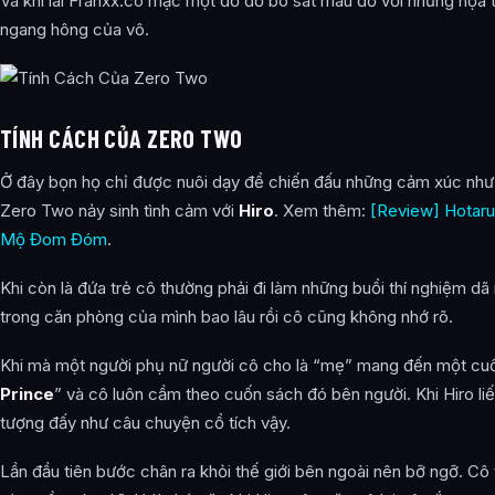
Và khi lái Franxx.cô mặc một đồ đồ bó sát màu đỏ với những họa t
ngang hông của vô.
TÍNH CÁCH CỦA ZERO TWO
Ở đây bọn họ chỉ được nuôi dạy để chiến đấu những cảm xúc như 
Zero Two nảy sinh tình cảm với
Hiro
. Xem thêm:
[Review] Hotaru 
Mộ Đom Đóm
.
Khi còn là đứa trẻ cô thường phải đi làm những buổi thí nghiệm 
trong căn phòng của mình bao lâu rồi cô cũng không nhớ rõ.
Khi mà một người phụ nữ người cô cho là “mẹ” mang đến một cu
Prince
” và cô luôn cầm theo cuốn sách đó bên người. Khi Hiro li
tượng đấy như câu chuyện cổ tích vậy.
Lần đầu tiên bước chân ra khỏi thế giới bên ngoài nên bỡ ngỡ. Cô