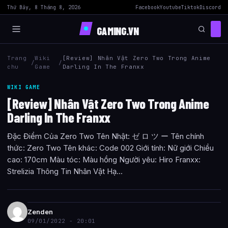
Thứ Bảy, 8 Tháng 8, 2026
Facebook
Youtube
Tiktok
Discord
GAMING.VN
Trang
Wiki
[Review] Nhân Vật Zero Two Trong Anime
/
/
chu
Game
Darling In The Franxx
WIKI GAME
[Review] Nhân Vật Zero Two Trong Anime
Darling In The Franxx
Đặc Điểm Của Zero Two Tên Nhật: ゼ ロ ツ ー Tên chính
thức: Zero Two Tên khác: Code 002 Giới tính: Nữ giới Chiều
cao: 170cm Màu tóc: Màu hồng Người yêu: Hiro Franxx:
Strelizia Thông Tin Nhân Vật Hạ...
Zenden
09/01/2022 - 20:01