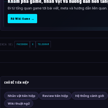
Khám phá game, nhân vật và hướng dẫn nền tản
Đi từ tổng quan game tới bài viết, meta và hướng dẫn liên quan.
Mở Wiki Game →
CHIA SE:
FACEBOOK
X
TELEGRAM
CHỦ ĐỀ TIÊN HIỆP
Nhân vật tiên hiệp
Review tiên hiệp
Hệ thống cảnh giới
Wiki thuật ngữ