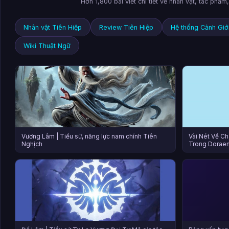
Hơn 1,800 bài viết chi tiết về nhân vật, tác phẩ
Nhân vật Tiên Hiệp
Review Tiên Hiệp
Hệ thống Cảnh Giớ
Wiki Thuật Ngữ
Vương Lâm | Tiểu sử, năng lực nam chính Tiên
Vài Nét Về C
Nghịch
Trong Dorae