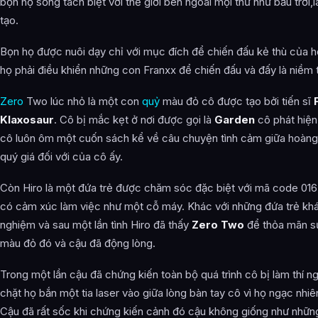
bọn họ sống tách biệt với thế giới bên ngoài mọi thứ như bầu trời,
tạo.
Bọn họ được nuôi dạy chỉ với mục đích để chiến đấu kẻ thù của họ
họ phải điều khiển những con Franxx để chiến đấu và đấy là niềm 
Zero
Two lúc nhỏ là một con
quỷ
màu đỏ cô được tạo bởi tiến sĩ
Klaxosaur
. Cô bị mắc kẹt ở nơi được gọi là
Garden
cô phát hiện
cô luôn ôm một cuốn sách kể về câu chuyện tình cảm giữa hoàng 
quý giá đối với của cô ấy.
Còn Hiro là một đứa trẻ được chăm sóc đặc biệt với mã code 016
có cảm xúc làm việc như một cỗ máy. Khác với những đứa trẻ khác
nghiệm và sau một lần tình Hiro đã thấy
Zero Two
để thỏa mãn sự
màu đỏ đó và cậu đã động lòng.
Trong một lần cậu đã chứng kiến toàn bộ quá trình cô bị làm thí
chặt họ bắn một tia laser vào giữa lòng bàn tay cô vì họ ngạc nhiên
Cậu đã rất sốc khi chứng kiến cảnh đó cậu không giống như nhữn