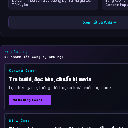
Đế Lâm | Tiểu sử Tu La Vương Đại Tư Mã gia tộc
Bảng xếp hạn
Tử Xuyên
Genshin Impa
Xem tất cả Wiki →
// CÔNG CỤ
Đi nhanh tới công cụ phù hợp
Gaming Coach
Tra build, đọc kèo, chuẩn bị meta
Lọc theo game, tướng, đối thủ, rank và chiến lược lane.
Mở Gaming Coach →
Wiki Game