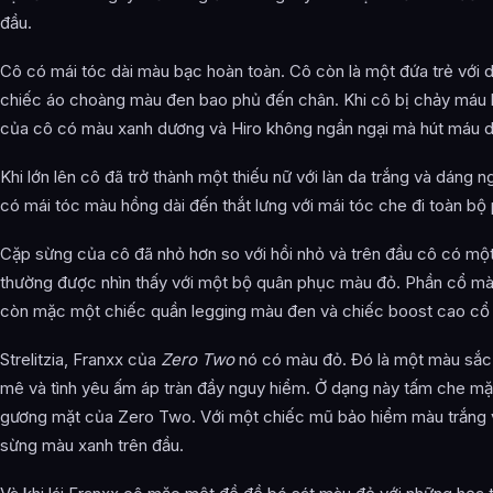
đầu.
Cô có mái tóc dài màu bạc hoàn toàn. Cô còn là một đứa trẻ với
chiếc áo choàng màu đen bao phủ đến chân. Khi cô bị chảy máu kh
của cô có màu xanh dương và Hiro không ngần ngại mà hút máu 
Khi lớn lên cô đã trở thành một thiếu nữ với làn da trắng và dán
có mái tóc màu hồng dài đến thắt lưng với mái tóc che đi toàn bộ 
Cặp sừng của cô đã nhỏ hơn so với hồi nhỏ và trên đầu cô có mộ
thường được nhìn thấy với một bộ quân phục màu đỏ. Phần cổ mà
còn mặc một chiếc quần legging màu đen và chiếc boost cao cổ 
Strelitzia, Franxx của
Zero Two
nó có màu đỏ. Đó là một màu sắc 
mê và tình yêu ấm áp tràn đầy nguy hiểm. Ở dạng này tấm che mặ
gương mặt của Zero Two. Với một chiếc mũ bảo hiểm màu trắng v
sừng màu xanh trên đầu.