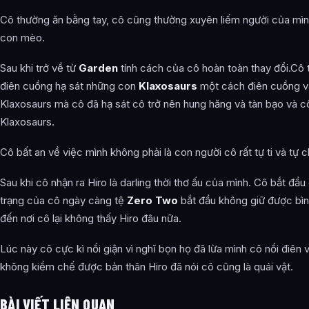
Cô thường ăn bằng tay, cô cũng thường xuyên liếm người của mìn
con mèo.
Sau khi trở về từ
Garden
tính cách của cô hoàn toàn thay đổi.Cô 
điên cuồng hạ sát những con
Klaxosaurs
một cách điên cuồng v
Klaxosaurs mà cô đã hạ sát cô trở nên hung hăng và tàn bạo và c
Klaxosaurs.
Cô bất an về việc mình không phải là con người cô rất tự ti và tự c
Sau khi cô nhận ra Hiro là darling thời thơ ấu của mình. Cô bắt đầu
trạng của cô ngày càng tệ
Zero Two
bắt đầu không giữ được bìn
đến nơi cô lại không thấy Hiro đâu nữa.
Lúc này cô cực kì nổi giận vì nghĩ bọn họ đã lừa mình cô nổi điên 
không kiềm chế được bản thân Hiro đã nói cô cũng là quái vật.
BÀI VIẾT LIÊN QUAN