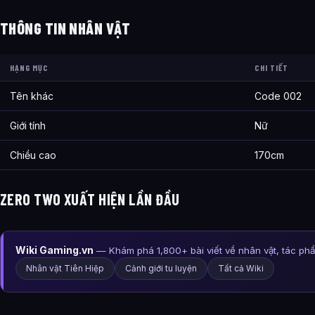
THÔNG TIN NHÂN VẬT
HẠNG MỤC
CHI TIẾT
Tên khác
Code 002
Giới tính
Nữ
Chiều cao
170cm
ZERO TWO XUẤT HIỆN LẦN ĐẦU
Wiki Gaming.vn
— Khám phá 1,800+ bài viết về nhân vật, tác ph
Nhân vật Tiên Hiệp
Cảnh giới tu luyện
Tất cả Wiki