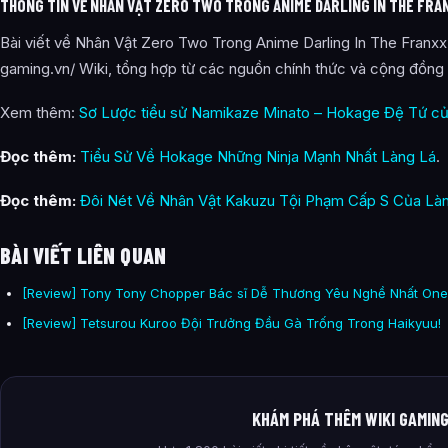
THÔNG TIN VỀ NHÂN VẬT ZERO TWO TRONG ANIME DARLING IN THE FRA
Bài viết về Nhân Vật Zero Two Trong Anime Darling In The Franxx
gaming.vn/ Wiki, tổng hợp từ các nguồn chính thức và cộng đồng 
Xem thêm:
Sơ Lược tiểu sử Namikaze Minato – Hokage Đệ Tứ c
Đọc thêm:
Tiểu Sử Về Hokage Những Ninja Mạnh Nhất Làng Lá
.
Đọc thêm:
Đôi Nét Về Nhân Vật Kakuzu Tội Phạm Cấp S Của Là
BÀI VIẾT LIÊN QUAN
[Review] Tony Tony Chopper Bác sĩ Dễ Thương Yêu Nghề Nhất One
[Review] Tetsurou Kuroo Đội Trưởng Đầu Gà Trống Trong Haikyuu!
KHÁM PHÁ THÊM WIKI GAMIN