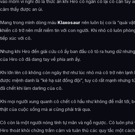
vào mồm vì nghĩ đó là thức ăn khi Hiro cô ngăn cô lại cô cắn tay 
cảm thấy được an ủi.
Mang trong mình dòng máu
Klaxosaur
nên luôn bị coi là “quái v
khiến cô trở nên mất niềm tin với con người. Khi nhỏ cô luôn phòn
tiếp xúc với cô.
Nhưng khi Hiro đến giải cứu cô ấy ban đầu cô tỏ ra hung dữ nhưng
của Hiro cô đã dang tay về phía anh ấy.
Khi lớn lên cô không còn ngây thơ như lúc nhỏ mà cô trở nên lạnh
được mệnh danh là “kẻ hạ sát đồng đội”, tuy cô rất mạnh nhưng từ
đã chết khi làm darling của cô.
Khi mọi người xung quanh cô chết cô hầu như không để mắt tới, bởi
thật của cuộc sống mà ai cũng phải trải qua.
Cô còn là một người nóng tính tự mãn và ngỗ ngược. Cô luôn phá 
Hiro thoát khỏi chứng trầm cảm và tuân thủ các quy tắc một các