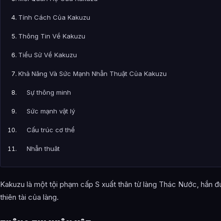
Tính Cách Của Kakuzu
Thông Tin Về Kakuzu
Tiểu Sử Về Kakuzu
Khả Năng Và Sức Mạnh Nhẫn Thuật Của Kakuzu
Sự thông minh
Sức mạnh vật lý
Cấu trúc cơ thể
Nhẫn thuật
Bài Viết Liên Quan
Kakuzu là một tội phạm cấp S xuất thân từ làng Thác Nước, hắn đ
Câu Hỏi Thường Gặp
thiên tài của làng.
Đôi Nét Về Nhân Vật Kakuzu Tội Phạm Cấp S Của Làng Thác N