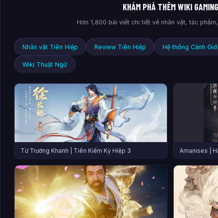
KHÁM PHÁ THÊM WIKI GAMIN
Hơn 1,800 bài viết chi tiết về nhân vật, tác phẩ
Nhân vật Tiên Hiệp
Review Tiên Hiệp
Hệ thống Cảnh Giớ
Wiki Thuật Ngữ
Từ Trường Khanh | Tiên Kiếm Kỳ Hiệp 3
Amanises | H