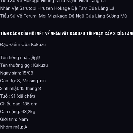
Tiểu Sử Về Hokage Những Ninja Mạnh Nhất Làng Lá
Nhân Vật Sarutobi Hiruzen Hokage Đệ Tam Của Làng Lá
Tiểu Sử Về Terumi Mei Mizukage Đệ Ngũ Của Làng Sương Mù
TÍNH CÁCH CỦA ĐÔI NÉT VỀ NHÂN VẬT KAKUZU TỘI PHẠM CẤP S CỦA LÀ
Đặc Điểm Của Kakuzu
Tên tiếng nhật: 角都
Tên thường gọi: Kakuzu
Ngày sinh: 15/08
Cấp độ: S, Missing-nin
Sinh nhật: 15 tháng 8
Tuổi: 91 (đã chết)
Chiều cao: 185 cm
Cân nặng: 63,2kg
Giới tính: Nam
Nhóm máu: A