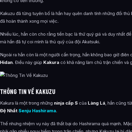
không có tiền thưởng.
Kakuzu đã từng tuyên bố là hắn hay quên danh tính những đối thủ k
đã hoàn thành xong mọi việc.
Nhiều lúc, hắn còn cho rằng tiền bạc là thứ quý giá và duy nhất để c
mà hắn đã tự coi mình là thủ quỹ của đội Akatsuki.
Ngoài ra hắn còn là một người cẩn trọng, hắn không bao giờ điên 
Hidan
. Điều này giúp
Kakura
có khả năng làm chủ trận chiến và g
THÔNG TIN VỀ KAKUZU
Kakura là một trong những
ninja cấp S
của
Làng Lá
, hắn cũng t
Đệ Nhất
Senju Hashirama
.
Thế nhưng nhiệm vụ này đã thất bại do Hashirama quá mạnh. Mặc
phải gặp nhiều nguy hiểm trong trận chiến, nhưng Kakuzu lại bị d