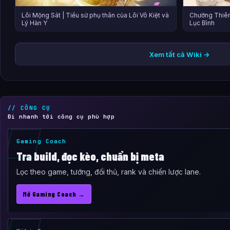
Lôi Mộng Sát | Tiểu sử phụ thân của Lôi Vô Kiệt và
Chưởng Thiên
Lý Hàn Y
Lục Bình
Xem tất cả Wiki →
// CÔNG CỤ
Đi nhanh tới công cụ phù hợp
Gaming Coach
Tra build, đọc kèo, chuẩn bị meta
Lọc theo game, tướng, đối thủ, rank và chiến lược lane.
Mở Gaming Coach →