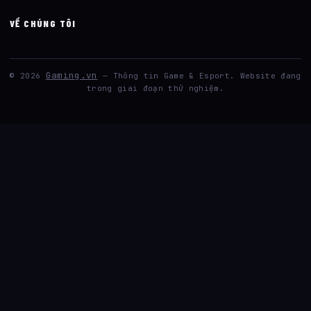
VỀ CHÚNG TÔI
Gaming.vn
© 2026
— Thông tin Game & Esport. Website đang
trong giai đoạn thử nghiệm.