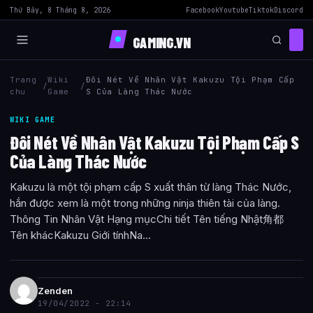
Thứ Bảy, 8 Tháng 8, 2026
Facebook
Youtube
Tiktok
Discord
GAMING.VN
Trang
Wiki
Đôi Nét Về Nhân Vật Kakuzu Tội Phạm Cấp
/
/
chu
Game
S Của Làng Thác Nước
WIKI GAME
Đôi Nét Về Nhân Vật Kakuzu Tội Phạm Cấp S
Của Làng Thác Nước
Kakuzu là một tội phạm cấp S xuất thân từ làng Thác Nước,
hắn được xem là một trong những ninja thiên tài của làng.
Thông Tin Nhân Vật Hạng mụcChi tiết Tên tiếng Nhật角都
Tên khácKakuzu Giới tínhNa...
Zenden
19/04/2022 - 22:14