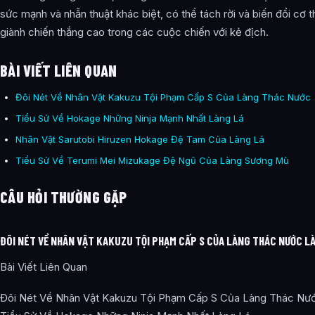
sức mạnh và nhẫn thuật khác biệt, có thể tách rời và biến đổi cơ 
giành chiến thắng cao trong các cuộc chiến với kẻ địch.
BÀI VIẾT LIÊN QUAN
Đôi Nét Về Nhân Vật Kakuzu Tội Phạm Cấp S Của Làng Thác Nước
Tiểu Sử Về Hokage Những Ninja Mạnh Nhất Làng Lá
Nhân Vật Sarutobi Hiruzen Hokage Đệ Tam Của Làng Lá
Tiểu Sử Về Terumi Mei Mizukage Đệ Ngũ Của Làng Sương Mù
CÂU HỎI THƯỜNG GẶP
ĐÔI NÉT VỀ NHÂN VẬT KAKUZU TỘI PHẠM CẤP S CỦA LÀNG THÁC NƯỚC LÀ
Bài Viết Liên Quan
Đôi Nét Về Nhân Vật Kakuzu Tội Phạm Cấp S Của Làng Thác Nư