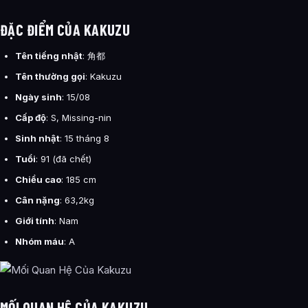
ĐẶC ĐIỂM CỦA KAKUZU
Tên tiếng nhật
:
角都
Tên thường gọi
: Kakuzu
Ngày sinh
: 15/08
Cấp độ
: S, Missing-nin
Sinh nhật
: 15 tháng 8
Tuổi
: 91 (đã chết)
Chiều cao
: 185 cm
Cân nặng
: 63,2kg
Giới tính
: Nam
Nhóm máu
: A
MỐI QUAN HỆ CỦA KAKUZU