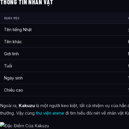
THÔNG TIN NHÂN VẬT
Tính cách của Đôi Nét Về Nhân Vật Kakuzu Tội Phạm Cấp S 
Sức mạnh và khả năng của Đôi Nét Về Nhân Vật Kakuzu Tội 
HẠNG MỤC
sao?
Tên tiếng Nhật
Thông tin về Đôi Nét Về Nhân Vật Kakuzu Tội Phạm Cấp S Củ
đâu?
Tên khác
Bài viết liên quan
Giới tính
Tuổi
Ngày sinh
Chiều cao
Ngoài ra,
Kakuzu
là một người keo kiệt, tất cả nhiệm vụ của hắn
thưởng. Vậy cùng
thư viện anime
đi tìm hiểu đôi nét về nhân vật K