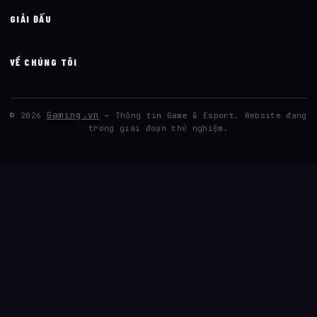
GIẢI ĐẤU
VỀ CHÚNG TÔI
Gaming.vn
© 2026
— Thông tin Game & Esport. Website đang
trong giai đoạn thử nghiệm.