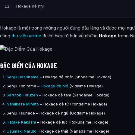
Hokage đệ nhị
Hokage đệ tam
Hokage là một trong những người đứng đầu làng và được mọi ngườ
Hokage đệ tứ
cùng
thư viện anime
đi tìm hiểu rõ hơn về những
Hokage
trong Na
Hokage đệ ngũ
Bài Viết Liên Quan
Câu Hỏi Thường Gặp
ĐẶC ĐIỂM CỦA HOKAGE
Tiểu Sử Về Hokage Những Ninja Mạnh Nhất Làng Lá là ai?
Senju Hashirama
– Hokage đệ nhất (Shodaime Hokage)
Senju Tobirama –
Hokage đệ nhị
(Nidaime Hokage)
Tính cách của Tiểu Sử Về Hokage Những Ninja Mạnh Nhất Làn
Sarutobi Hiruzen
– Hokage đệ tam (Sandaime Hokage)
Sức mạnh và khả năng của Tiểu Sử Về Hokage Những Ninja Mạ
Namikaze Minato
– Hokage đệ tứ (Yondaime Hokage)
Thông tin về Tiểu Sử Về Hokage Những Ninja Mạnh Nhất Làng 
Senju Tsunade – Hokage đệ ngũ (Godaime Hokage)
Bài viết liên quan
Hatake Kakashi
– Hokage đệ lục (Rokudaime Hokage)
Uzumaki Naruto
-Hokage đệ thất (Nanadaime Hokage)