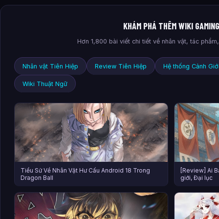
KHÁM PHÁ THÊM WIKI GAMIN
Hơn 1,800 bài viết chi tiết về nhân vật, tác phẩ
Nhân vật Tiên Hiệp
Review Tiên Hiệp
Hệ thống Cảnh Giớ
Wiki Thuật Ngữ
Tiểu Sử Về Nhân Vật Hư Cấu Android 18 Trong
[Review] Ai B
Dragon Ball
giới, Đại lục