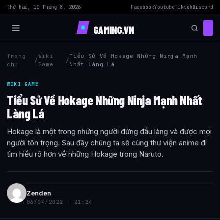
Thứ Hai, 10 Tháng 8, 2026
Facebook
Youtube
Tiktok
Discord
GAMING.VN
Trang
Wiki
Tiểu Sử Về Hokage Những Ninja Mạnh
/
/
chu
Game
Nhất Làng Lá
WIKI GAME
Tiểu Sử Về Hokage Những Ninja Mạnh Nhất
Làng Lá
Hokage là một trong những người đứng đầu làng và được mọi
người tôn trọng. Sau đây chúng ta sẽ cùng thư viện anime đi
tìm hiểu rõ hơn về những Hokage trong Naruto.
Zenden
06/04/2022 - 21:24