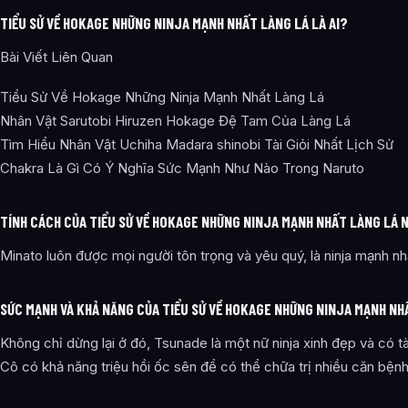
TIỂU SỬ VỀ HOKAGE NHỮNG NINJA MẠNH NHẤT LÀNG LÁ LÀ AI?
Bài Viết Liên Quan
Tiểu Sử Về Hokage Những Ninja Mạnh Nhất Làng Lá
Nhân Vật Sarutobi Hiruzen Hokage Đệ Tam Của Làng Lá
Tìm Hiểu Nhân Vật Uchiha Madara shinobi Tài Giỏi Nhất Lịch Sử
Chakra Là Gì Có Ý Nghĩa Sức Mạnh Như Nào Trong Naruto
TÍNH CÁCH CỦA TIỂU SỬ VỀ HOKAGE NHỮNG NINJA MẠNH NHẤT LÀNG LÁ 
Minato luôn được mọi người tôn trọng và yêu quý, là ninja mạnh nhấ
SỨC MẠNH VÀ KHẢ NĂNG CỦA TIỂU SỬ VỀ HOKAGE NHỮNG NINJA MẠNH NH
Không chỉ dừng lại ở đó, Tsunade là một nữ ninja xinh đẹp và có t
Cô có khả năng triệu hồi ốc sên để có thể chữa trị nhiều căn bệnh