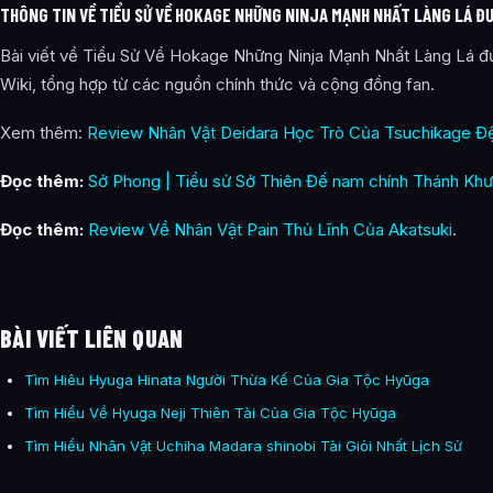
THÔNG TIN VỀ TIỂU SỬ VỀ HOKAGE NHỮNG NINJA MẠNH NHẤT LÀNG LÁ Đ
Bài viết về Tiểu Sử Về Hokage Những Ninja Mạnh Nhất Làng Lá đư
Wiki, tổng hợp từ các nguồn chính thức và cộng đồng fan.
Xem thêm:
Review Nhân Vật Deidara Học Trò Của Tsuchikage Đ
Đọc thêm:
Sở Phong | Tiểu sử Sở Thiên Đế nam chính Thánh Khư
Đọc thêm:
Review Về Nhân Vật Pain Thủ Lĩnh Của Akatsuki
.
BÀI VIẾT LIÊN QUAN
Tìm Hiêu Hyuga Hinata Người Thừa Kế Của Gia Tộc Hyūga
Tìm Hiểu Về Hyuga Neji Thiên Tài Của Gia Tộc Hyūga
Tìm Hiểu Nhân Vật Uchiha Madara shinobi Tài Giỏi Nhất Lịch Sử