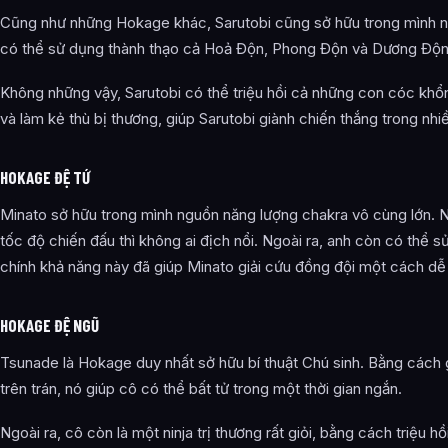
Cũng như những Hokage khác, Sarutobi cũng sở hữu trong mình n
có thể sử dụng thành thạo cả Hoả Độn, Phong Độn và Dương Độn
Không những vậy, Sarutobi có thể triệu hồi cả những con cóc khổ
và làm kẻ thù bị thương, giúp Sarutobi giành chiến thắng trong nhiề
HOKAGE ĐỆ TỨ
Minato sở hữu trong mình nguồn năng lượng chakra vô cùng lớn. Nó 
tốc độ chiến đấu thì không ai địch nổi. Ngoài ra, anh còn có thể s
chính khả năng này đã giúp Minato giải cứu đồng đội một cách dễ
HOKAGE ĐỆ NGŨ
Tsunade là Hokage duy nhất sở hữu bí thuật Chú sinh. Bằng cách
trên trán, nó giúp cô có thể bất tử trong một thời gian ngắn.
Ngoài ra, cô còn là một ninja trị thương rất giỏi, bằng cách triệu h