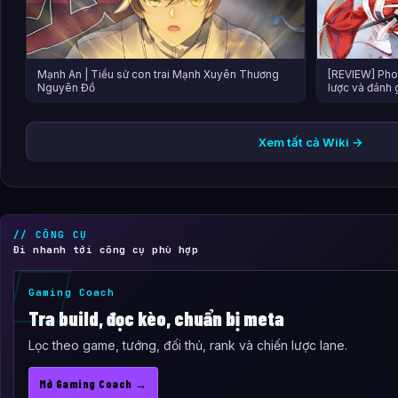
Mạnh An | Tiểu sử con trai Mạnh Xuyên Thương
[REVIEW] Pho
Nguyên Đồ
lược và đánh g
Xem tất cả Wiki →
// CÔNG CỤ
Đi nhanh tới công cụ phù hợp
Gaming Coach
Tra build, đọc kèo, chuẩn bị meta
Lọc theo game, tướng, đối thủ, rank và chiến lược lane.
Mở Gaming Coach →