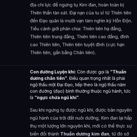
địa chi lực để ngưng tụ Kim đan, hoàn toàn bị
Thiên thần tàn sát. Đại nạn của tu sĩ từ Thiên tiên
đến Đạo quân là mười vạn tám nghìn kỷ Hỗn Độn.
Tiểu cảnh giới phân chia: Thiên tiên hạ đẳng,
Thiên tiên trung đẳng, Thiên tiên cao đẳng, đỉnh
cao Thiên tiên, Thiên tiên tuyệt đỉnh (cực hạn
Thiên tiên, gần bằng Chân tiên).
Con đường Luyện khí:
Còn được gọi là
“Thuần
dương chân tiên”
. Điều quan trọng nhất là phải
ngộ thấu một Đại Đạo, tiếp theo là ngộ thấu năm
con đường (đạo) bình thường thuộc ngũ hành, tức
là
“ngực chứa ngũ khí”
.
Sau khi ngưng tụ được ngũ khí, được bản nguyên
ngũ hành của trời đất nuôi dưỡng, Kim đan lại hấp
thụ một lượng lớn nguyên khí, mới có thể thực sự
biến đổi thành
Thuần dương kim đan
, từ đó sở