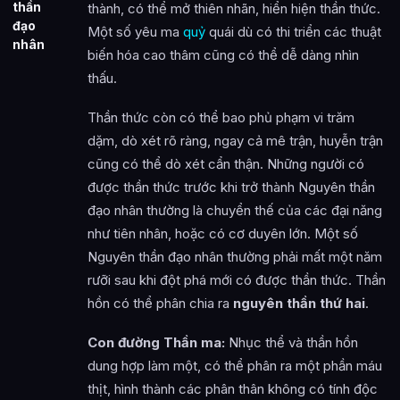
thần
thành, có thể mở thiên nhãn, hiển hiện thần thức.
đạo
Một số yêu ma
quỷ
quái dù có thi triển các thuật
nhân
biến hóa cao thâm cũng có thể dễ dàng nhìn
thấu.
Thần thức còn có thể bao phủ phạm vi trăm
dặm, dò xét rõ ràng, ngay cả mê trận, huyễn trận
cũng có thể dò xét cẩn thận. Những người có
được thần thức trước khi trở thành Nguyên thần
đạo nhân thường là chuyển thế của các đại năng
như tiên nhân, hoặc có cơ duyên lớn. Một số
Nguyên thần đạo nhân thường phải mất một năm
rưỡi sau khi đột phá mới có được thần thức. Thần
hồn có thể phân chia ra
nguyên thần thứ hai
.
Con đường Thần ma:
Nhục thể và thần hồn
dung hợp làm một, có thể phân ra một phần máu
thịt, hình thành các phân thân không có tính độc