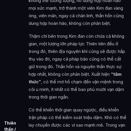
không thể tưởng tượng, nó dung hợp hoàn hảo
mọi sức mạnh, trở thành một viên Kim đan vàng
óng, viên mãn, ngay cả chân linh, thần hồn cũng
dung hợp hoàn hảo, không còn phân biệt.
Thậm chí bên trong Kim đan còn chứa cả không
gian, một lượng lớn pháp lực Thiên tiên đều ở
trong đó, thiên địa nguyên khí cũng sẽ được hấp
thụ vào đó, ngay cả pháp bảo cũng có thể cất
giữ trong đó. Thần hồn và nguyên thần thực sự
hợp nhất, không còn phân biệt. Xuất hiện
“tâm
thức”
, có thể mơ hồ chạm đến vận mệnh trong
cõi u minh, ít nhất có thể bao phủ mười vạn dặm
trong thời gian ngắn.
Có thể khiến thời gian quay ngược, điều khiển
trận pháp có thể kiểm soát triệu dặm. Khó có thể
Thiên
lay chuyển được các vì sao mạnh mẽ. Trong vạn
thần /