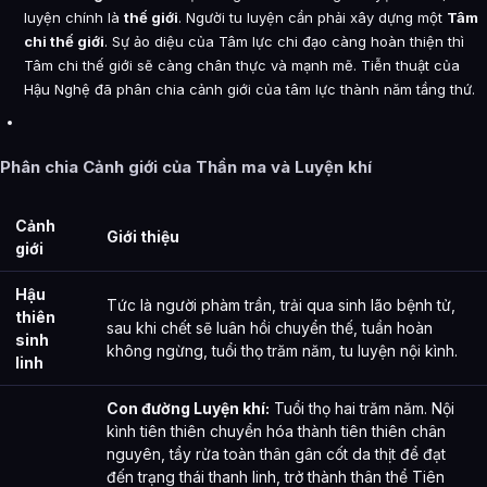
Hoang Kỷ được tổng hợp từ đâu?
luyện chính là
thế giới
. Người tu luyện cần phải xây dựng một
Tâm
chi thế giới
. Sự ảo diệu của Tâm lực chi đạo càng hoàn thiện thì
Tâm chi thế giới sẽ càng chân thực và mạnh mẽ. Tiễn thuật của
Hậu Nghệ đã phân chia cảnh giới của tâm lực thành năm tầng thứ.
Phân chia Cảnh giới của Thần ma và Luyện khí
Cảnh
Giới thiệu
giới
Hậu
Tức là người phàm trần, trải qua sinh lão bệnh tử,
thiên
sau khi chết sẽ luân hồi chuyển thế, tuần hoàn
sinh
không ngừng, tuổi thọ trăm năm, tu luyện nội kình.
linh
Con đường Luyện khí:
Tuổi thọ hai trăm năm. Nội
kình tiên thiên chuyển hóa thành tiên thiên chân
nguyên, tẩy rửa toàn thân gân cốt da thịt để đạt
đến trạng thái thanh linh, trở thành thân thể Tiên