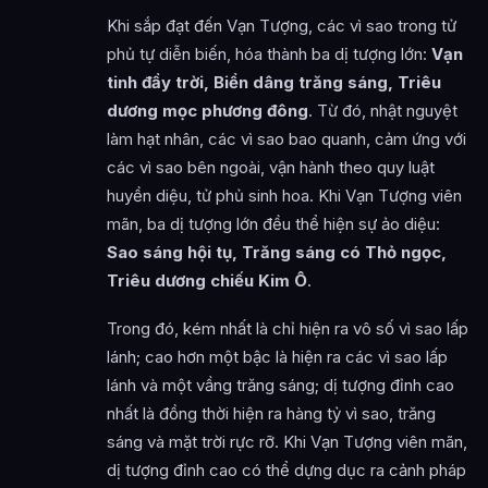
Khi sắp đạt đến Vạn Tượng, các vì sao trong tử
phủ tự diễn biến, hóa thành ba dị tượng lớn:
Vạn
tinh đầy trời, Biển dâng trăng sáng, Triêu
dương mọc phương đông
. Từ đó, nhật nguyệt
làm hạt nhân, các vì sao bao quanh, cảm ứng với
các vì sao bên ngoài, vận hành theo quy luật
huyền diệu, tử phủ sinh hoa. Khi Vạn Tượng viên
mãn, ba dị tượng lớn đều thể hiện sự ảo diệu:
Sao sáng hội tụ, Trăng sáng có Thỏ ngọc,
Triêu dương chiếu Kim Ô
.
Trong đó, kém nhất là chỉ hiện ra vô số vì sao lấp
lánh; cao hơn một bậc là hiện ra các vì sao lấp
lánh và một vầng trăng sáng; dị tượng đỉnh cao
nhất là đồng thời hiện ra hàng tỷ vì sao, trăng
sáng và mặt trời rực rỡ. Khi Vạn Tượng viên mãn,
dị tượng đỉnh cao có thể dựng dục ra cảnh pháp