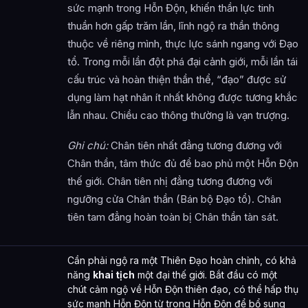
sức mạnh trong Hỗn Độn, khiến thần lực tinh
thuần hơn gấp trăm lần, lĩnh ngộ ra thần thông
thuộc về riêng mình, thực lực sánh ngang với Đạo
tổ. Trong mỗi lần đột phá đại cảnh giới, mỗi lần tái
cấu trúc và hoàn thiện thần thể, “đạo” được sử
dụng làm hạt nhân ít nhất không được tương khắc
lẫn nhau. Chiều cao thông thường là vạn trượng.
Ghi chú:
Chân tiên nhất đẳng tương đương với
Chân thần, tâm thức đủ để bao phủ một Hỗn Độn
thế giới. Chân tiên nhị đẳng tương đương với
ngưỡng cửa Chân thần (Bán bộ Đạo tổ). Chân
tiên tam đẳng hoàn toàn bị Chân thần tàn sát.
Cần phải ngộ ra một Thiên Đạo hoàn chỉnh, có khả
năng
khai tịch
một đại thế giới. Bắt đầu có một
chút cảm ngộ về Hỗn Độn thiên đạo, có thể hấp thụ
sức mạnh Hỗn Độn từ trong Hỗn Độn để bổ sung