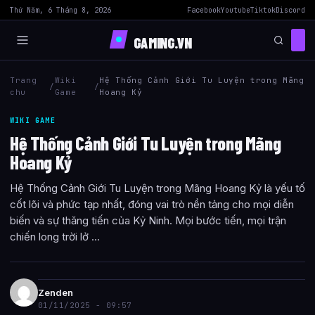
Thứ Năm, 6 Tháng 8, 2026
Facebook
Youtube
Tiktok
Discord
GAMING.VN
Trang
Wiki
Hệ Thống Cảnh Giới Tu Luyện trong Mãng
/
/
chu
Game
Hoang Kỷ
WIKI GAME
Hệ Thống Cảnh Giới Tu Luyện trong Mãng
Hoang Kỷ
Hệ Thống Cảnh Giới Tu Luyện trong Mãng Hoang Kỷ là yếu tố
cốt lõi và phức tạp nhất, đóng vai trò nền tảng cho mọi diễn
biến và sự thăng tiến của Kỷ Ninh. Mọi bước tiến, mọi trận
chiến long trời lở ...
Zenden
01/11/2025 - 09:57