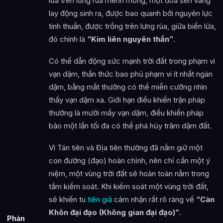
lửa trên lưng rùa mênh mông, một đóa sen vàng
lay động sinh ra, được bao quanh bởi nguyên lực
tinh thuần, được trồng trên lưng rùa, giữa biển lửa,
đó chính là
“Kim liên nguyên thần”
.
Có thể dẫn động sức mạnh trời đất trong phạm vi
vạn dặm, thần thức bao phủ phạm vi ít nhất ngàn
dặm, bằng mắt thường có thể miễn cưỡng nhìn
thấy vạn dặm xa. Giới hạn điều khiển trận pháp
thường là mười mấy vạn dặm, điều khiển pháp
bảo một lần tối đa có thể phá hủy trăm dặm đất.
Vì Tán tiên và Địa tiên thường đã nắm giữ một
con đường (đạo) hoàn chỉnh, nên chỉ cần một ý
niệm, một vùng trời đất sẽ hoàn toàn nằm trong
tầm kiểm soát. Khi kiểm soát một vùng trời đất,
sẽ khiến tu
tiên giả
cảm nhận rất rõ ràng về
“Càn
Khôn đại đạo (Không gian đại đạo)”
.
Phản