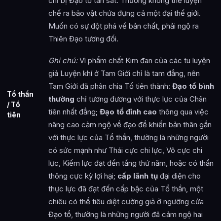
chỉ bị Đạo tổ tàn sát. Thường không thể luyện
chế ra bảo vật chứa đựng cả một đại thế giới.
Muốn có sự đột phá về bản chất, phải ngộ ra
Thiên Đạo tương đối.
Ghi chú:
Vì phẩm chất Kim đan của các tu luyện
giả Luyện khí ở Tam Giới chỉ là tam đẳng, nên
Tam Giới đã phân chia Tổ tiên thành:
Đạo tổ bình
Tổ thần
thường
chỉ tương đương với thực lực của Chân
/ Tổ
tiên nhất đẳng;
Đạo tổ đỉnh cao
thông qua việc
tiên
nâng cao cảm ngộ về đạo để khiến bản thân gần
với thực lực của Tổ thần, thường là những người
có sức mạnh như Thái cực chi lực, Vô cực chi
lực, Kiếm lực đạt đến tầng thứ năm, hoặc có thần
thông cực kỳ lợi hại;
cấp lãnh tụ
đại diện cho
thực lực đã đạt đến cấp bậc của Tổ thần, một
chiêu có thể tiêu diệt cường giả ở ngưỡng cửa
Đạo tổ, thường là những người đã cảm ngộ hai