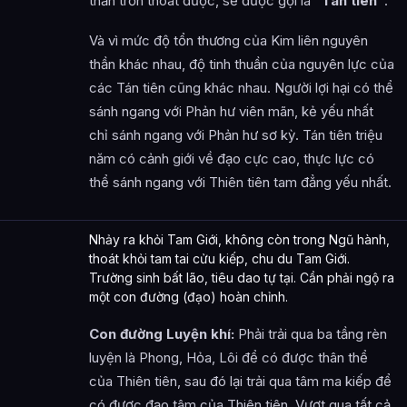
thần trốn thoát được, sẽ được gọi là
“Tán tiên”
.
Và vì mức độ tổn thương của Kim liên nguyên
thần khác nhau, độ tinh thuần của nguyên lực của
các Tán tiên cũng khác nhau. Người lợi hại có thể
sánh ngang với Phản hư viên mãn, kẻ yếu nhất
chỉ sánh ngang với Phản hư sơ kỳ. Tán tiên triệu
năm có cảnh giới về đạo cực cao, thực lực có
thể sánh ngang với Thiên tiên tam đẳng yếu nhất.
Nhảy ra khỏi Tam Giới, không còn trong Ngũ hành,
thoát khỏi tam tai cửu kiếp, chu du Tam Giới.
Trường sinh bất lão, tiêu dao tự tại. Cần phải ngộ ra
một con đường (đạo) hoàn chỉnh.
Con đường Luyện khí:
Phải trải qua ba tầng rèn
luyện là Phong, Hỏa, Lôi để có được thân thể
của Thiên tiên, sau đó lại trải qua tâm ma kiếp để
có được đạo tâm của Thiên tiên. Vượt qua tất cả,