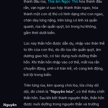
thành đầu rùa,
Thái âm Ngọc Thỏ
hóa thành đầu
rắn, vạn ngàn vì sao hợp thành thân ngao, hóa
thành một con dị thú có hình dạng như con ngao,
chân dày lưng nặng, trên lưng có linh xà quấn
quanh, rùa rắn quấn quýt, bò trong hư không,
gầm thét dưới biển.
Lúc này thần hồn được dẫn dụ, nhập vào thân thể
to lớn của con thú, do đó rùa rắn quấn quýt, âm
dương giao hội, có tác dụng nuôi dưỡng thần
hồn. Khi thần hồn nhập vào cơ thể, mắt rùa rắn
chuyển động, sinh cơ tràn trề, vô cùng linh động,
bơi lội trong biển.
Trên lưng rùa, kim quang chói lòa, lửa cháy dữ
dội, đó chính là
“Nguyên hỏa”
, có thể thiêu chết
thần hồn. Sau khi kết thành nguyên thần, thần hồn
được nuôi dưỡng trong nguyên thần và trưởng
Nguyên