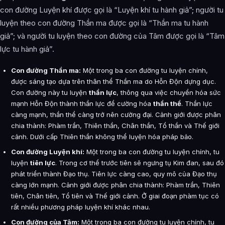
con đường Luyện khí được gọi là “Luyện khí tu hành giả”; người tu
Thiên thể mang tính hủy diệt
luyện theo con đường Thần ma được gọi là “Thần ma tu hành
giả”; và người tu luyện theo con đường của Tâm được gọi là “Tâm
Khí vận
lực tu hành giả”.
Ý thức
Con đường Thần ma:
Một trong ba con đường tu luyện chính,
Ý cảnh
được sáng tạo dựa trên thân thể Thần ma do Hỗn Độn dựng dục.
Con đường này tu luyện
thần lực
, thông qua việc chuyển hóa sức
Bản mệnh thệ ngôn
mạnh Hỗn Độn thành thần lực để cường hóa
thần thể
. Thần lực
Pháp thân
càng mạnh, thần thể càng trở nên cường đại. Cảnh giới được phân
chia thành: Phàm trần, Thiên thần, Chân thần, Tổ thần và Thế giới
Bài Viết Liên Quan
cảnh. Dưới cấp Thiên thần không thể luyện hóa pháp bảo.
Con đường Luyện khí:
Một trong ba con đường tu luyện chính, tu
Câu Hỏi Thường Gặp
luyện
tiên lực
. Trong cơ thể trước tiên sẽ ngưng tụ Kim đan, sau đó
Hệ Thống Cảnh Giới Tu Luyện trong Mãng Hoang Kỷ là ai?
phát triển thành Đạo thụ. Tiên lực càng cao, quy mô của Đạo thụ
càng lớn mạnh. Cảnh giới được phân chia thành: Phàm trần, Thiên
Cảnh giới tu luyện của Hệ Thống Cảnh Giới Tu Luyện trong
tiên, Chân tiên, Tổ tiên và Thế giới cảnh. Ở giai đoạn phàm tục có
Mãng Hoang Kỷ như thế nào?
rất nhiều phương pháp luyện khí khác nhau.
Thông tin về Hệ Thống Cảnh Giới Tu Luyện trong Mãng
Con đường của Tâm:
Một trong ba con đường tu luyện chính, tu