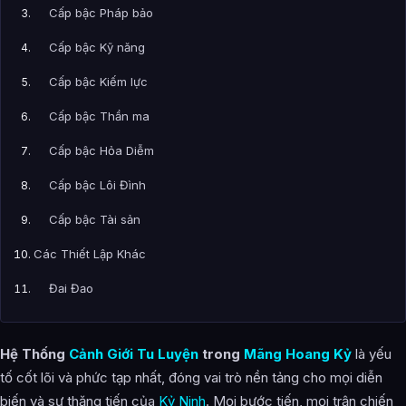
Cấp bậc Pháp bảo
Cấp bậc Kỹ năng
Cấp bậc Kiếm lực
Cấp bậc Thần ma
Cấp bậc Hỏa Diễm
Cấp bậc Lôi Đình
Cấp bậc Tài sản
Các Thiết Lập Khác
Đại Đạo
Thiên Đạo
Hệ Thống
Cảnh Giới Tu Luyện
trong
Mãng Hoang Kỷ
là yếu
Hỗn Độn Thiên Đạo
tố cốt lõi và phức tạp nhất, đóng vai trò nền tảng cho mọi diễn
Hỗn Độn Chi Lực
biến và sự thăng tiến của
Kỷ Ninh
. Mọi bước tiến, mọi trận chiến