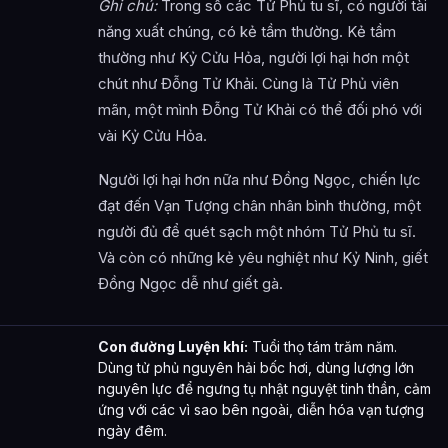
Ghi chú:
Trong số các Tử Phủ tu sĩ, có người tài
năng xuất chúng, có kẻ tầm thường. Kẻ tầm
thường như Kỷ Cửu Hỏa, người lợi hại hơn một
chút như Đỗng Tử Khải. Cùng là Tử Phủ viên
mãn, một mình Đỗng Tử Khải có thể đối phó với
vài Kỷ Cửu Hỏa.
Người lợi hại hơn nữa như Đồng Ngọc, chiến lực
đạt đến Vạn Tượng chân nhân bình thường, một
người đủ để quét sạch một nhóm Tử Phủ tu sĩ.
Và còn có những kẻ yêu nghiệt như Kỷ Ninh, giết
Đồng Ngọc dễ như giết gà.
Con đường Luyện khí:
Tuổi thọ tám trăm năm.
Dùng tử phủ nguyên hải bốc hơi, dùng lượng lớn
nguyên lực để ngưng tụ nhật nguyệt tinh thần, cảm
ứng với các vì sao bên ngoài, diễn hóa vạn tượng
ngày đêm.