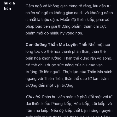
hư địa
Cảm ngộ về không gian càng rõ ràng, lâu dần tự
tiên
nhiên sẽ ngộ ra không gian na di, và khoảng cách
ít nhất là triệu dặm. Muốn độ thiên kiếp, phải có
pháp bảo tiên giai thượng phẩm, thậm chí cực
phẩm mới có nhiều hy vọng hơn.
Con đường Thần Ma Luyện Thể:
Nhổ một sợi
lông tóc có thể hóa thành phân thân, thân thể
biến hóa khôn lường. Thân thể cứng rắn vô song,
có thể chịu được sức nặng của núi cao vạn
trượng đè lên người. Thực lực của Thần Ma sánh
ngang với Thiên Tiên, thân thể cao từ tám trăm
trượng đến một vạn trượng.
Ghi chú:
Phản hư viên mãn sẽ phải đối mặt với tứ
đại thiên kiếp: Phong kiếp, Hỏa kiếp, Lôi kiếp, và
Tâm ma kiếp. Nếu độ kiếp thất bại nhưng nguyên