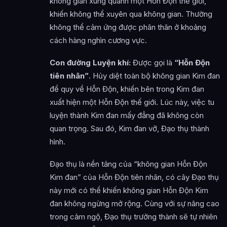
không gian xung quanh một Hỗn Độn thế giới,
khiến không thể xuyên qua không gian. Thường
không thể cảm ứng được phân thân ở khoảng
cách hàng nghìn cương vực.
Con đường Luyện khí:
Được gọi là
“Hỗn Độn
tiên nhân”
. Hủy diệt toàn bộ không gian Kim đan
để quy về Hỗn Độn, khiến bên trong Kim đan
xuất hiện một Hỗn Độn thế giới. Lúc này, việc tu
luyện thành Kim đan mấy đẳng đã không còn
quan trọng. Sau đó, Kim đan vỡ, Đạo thụ thành
hình.
Đạo thụ là nền tảng của “không gian Hỗn Độn
Kim đan” của Hỗn Độn tiên nhân, có cây Đạo thụ
này mới có thể khiến không gian Hỗn Độn Kim
đan không ngừng mở rộng. Cùng với sự nâng cao
trong cảm ngộ, Đạo thụ trưởng thành sẽ tự nhiên