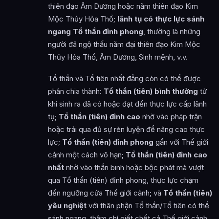
thiên đạo Âm Dương hoặc năm thiên đạo Kim
Mộc Thủy Hỏa Thổ;
lãnh tụ có thực lực sánh
ngang Tổ thần đỉnh phong
, thường là những
người đã ngộ thấu năm đại thiên đạo Kim Mộc
Thủy Hỏa Thổ, Âm Dương, Sinh mệnh, v.v.
Tổ thần và Tổ tiên nhất đẳng còn có thể được
phân chia thành:
Tổ thần (tiên) bình thường
từ
khi sinh ra đã có hoặc đạt đến thực lực cấp lãnh
tụ;
Tổ thần (tiên) đỉnh cao
nhờ vào pháp trận
hoặc trải qua đủ sự rèn luyện để nâng cao thực
lực;
Tổ thần (tiên) đỉnh phong
gần với Thế giới
cảnh một cách vô hạn;
Tổ thần (tiên) đỉnh cao
nhất
nhờ vào thần binh hoặc bộc phát mà vượt
qua Tổ thần (tiên) đỉnh phong, thực lực chạm
đến ngưỡng cửa Thế giới cảnh; và
Tổ thần (tiên)
yêu nghiệt
với thân phận Tổ thần/Tổ tiên có thể
sánh ngang, thậm chí giết chết cả Thế giới cảnh,