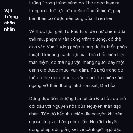
tướng “trong trăng sáng có Thỏ ngọc hiện ra,
Vạn
trong mặt trời rực rỡ có Kim Ô xuất hiện”, giúp
Tượng
bản thân có được nền tảng của Thiên tiên.
chân
nhân
Về thực lực, giết Tử Phủ tu sĩ dễ như chém dưa
thái rau, phạm vi tấn công trăm trượng, có thể
dựa vào Vạn Tượng pháp tướng để thi triển pháp
thuật ở khoảng cách cực xa. Thần hồn hiển hiện
thần niệm, có thể ngự vật, mang người bay một
canh giờ được mười vạn dặm. Tử phủ trong cơ
thể có thể dựng dục ra sức mạnh tự nhiên sánh
ngang với thần thông, như Hàn sát, Địa hỏa.
Dựng dục đến thượng tam phẩm Địa hỏa có thể
đối đầu với Nguyên hỏa của Nguyên thần đạo
nhân. Tốc độ hấp thụ thiên địa nguyên khí bên
ngoài tăng vọt hàng chục lần. Người tu luyện
công pháp đơn giản, xét về cảnh giới ngộ đạo