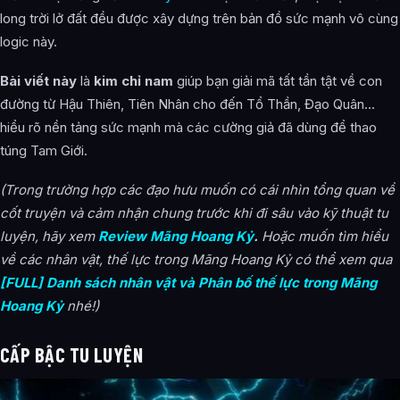
long trời lở đất đều được xây dựng trên bản đồ sức mạnh vô cùng
Quy Tắc
logic này.
Mệnh Vận Hải Dương
Bài viết này
là
kim chỉ nam
giúp bạn giải mã tất tần tật về con
Vĩnh Hằng Giới
đường từ Hậu Thiên, Tiên Nhân cho đến Tổ Thần, Đạo Quân…
Hỗn Độn thế giới
hiểu rõ nền tảng sức mạnh mà các cường giả đã dùng để thao
túng Tam Giới.
Hỗn Độn Kỷ
(Trong trường hợp các đạo hưu muốn có cái nhìn tổng quan về
Cương vực
cốt truyện và cảm nhận chung trước khi đi sâu vào kỹ thuật tu
Tam tai cửu kiếp
luyện, hãy xem
Review Mãng Hoang Kỷ
.
Hoặc muốn tìm hiểu
Thiên kiếp
về các nhân vật, thế lực trong Mãng Hoang Kỷ có thể xem qua
[FULL] Danh sách nhân vật và Phân bố thế lực trong Mãng
Hóa hình
Hoang Kỷ
nhé!)
Công đức & Tội nghiệt
CẤP BẬC TU LUYỆN
Kiếp
Thiên đạo huyết thệ